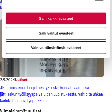
JHL: Hallitus aikoo vaarantaa Suomen turvallisuuden ja
talouden – hankintalain uudistaminen pitää pysäyttää
Salli kaikki evästeet
Salli valitut evästeet
Vain välttämättömät evästeet
2.9.2024
Uutiset
JHL ministeriön budjettiesityksestä: kunnat saamassa
jättilaskun työllisyyspalveluiden uudistuksesta, valtiolta uhkaa
kadota tuhansia työpaikkoja
O
Viimeisimmät uutiset