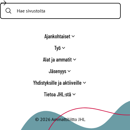
/
Search:
Twitter
Ajankohtaiset
Työ
Alat ja ammatit
Jäsenyys
Yhdistyksille ja aktiiveille
Tietoa JHL:stä
© 2026 Ammattiliitto JHL