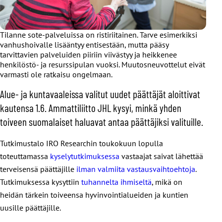
Tilanne sote-palveluissa on ristiriitainen. Tarve esimerkiksi
vanhushoivalle lisääntyy entisestään, mutta pääsy
tarvittavien palveluiden piiriin viivästyy ja heikkenee
henkilöstö- ja resurssipulan vuoksi. Muutosneuvottelut eivät
varmasti ole ratkaisu ongelmaan.
Alue- ja kuntavaaleissa valitut uudet päättäjät aloittivat
kautensa 1.6. Ammattiliitto JHL kysyi, minkä yhden
toiveen suomalaiset haluavat antaa päättäjiksi valituille.
Tutkimustalo IRO Researchin toukokuun lopulla
toteuttamassa
kyselytutkimuksessa
vastaajat saivat lähettää
terveisensä päättäjille
ilman valmiita vastausvaihtoehtoja
.
Tutkimuksessa kysyttiin
tuhannelta ihmiseltä
, mikä on
heidän tärkein toiveensa hyvinvointialueiden ja kuntien
uusille päättäjille.