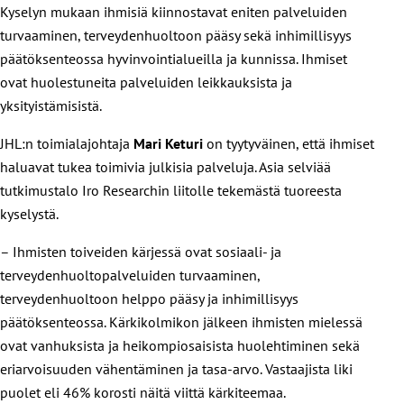
Kyselyn mukaan ihmisiä kiinnostavat eniten palveluiden
turvaaminen, terveydenhuoltoon pääsy sekä inhimillisyys
päätöksenteossa hyvinvointialueilla ja kunnissa. Ihmiset
ovat huolestuneita palveluiden leikkauksista ja
yksityistämisistä.
JHL:n toimialajohtaja
Mari Keturi
on tyytyväinen, että ihmiset
haluavat tukea toimivia julkisia palveluja. Asia selviää
tutkimustalo Iro Researchin liitolle tekemästä tuoreesta
kyselystä.
– Ihmisten toiveiden kärjessä ovat sosiaali- ja
terveydenhuoltopalveluiden turvaaminen,
terveydenhuoltoon helppo pääsy ja inhimillisyys
päätöksenteossa. Kärkikolmikon jälkeen ihmisten mielessä
ovat vanhuksista ja heikompiosaisista huolehtiminen sekä
eriarvoisuuden vähentäminen ja tasa-arvo. Vastaajista liki
puolet eli 46% korosti näitä viittä kärkiteemaa.