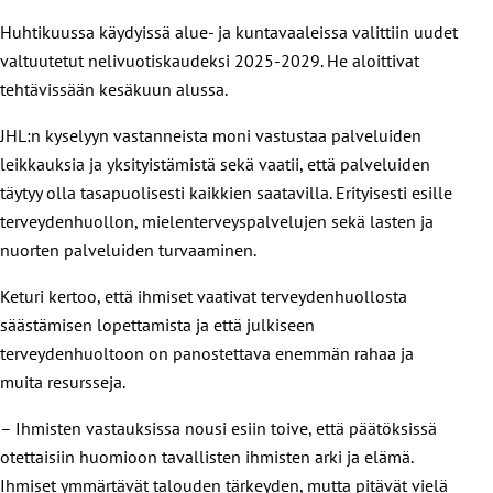
Huhtikuussa käydyissä alue- ja kuntavaaleissa valittiin uudet
valtuutetut nelivuotiskaudeksi 2025-2029. He aloittivat
tehtävissään kesäkuun alussa.
JHL:n kyselyyn vastanneista moni vastustaa palveluiden
leikkauksia ja yksityistämistä sekä vaatii, että palveluiden
täytyy olla tasapuolisesti kaikkien saatavilla. Erityisesti esille
terveydenhuollon, mielenterveyspalvelujen sekä lasten ja
nuorten palveluiden turvaaminen.
Keturi kertoo, että ihmiset vaativat terveydenhuollosta
säästämisen lopettamista ja että julkiseen
terveydenhuoltoon on panostettava enemmän rahaa ja
muita resursseja.
– Ihmisten vastauksissa nousi esiin toive, että päätöksissä
otettaisiin huomioon tavallisten ihmisten arki ja elämä.
Ihmiset ymmärtävät talouden tärkeyden, mutta pitävät vielä