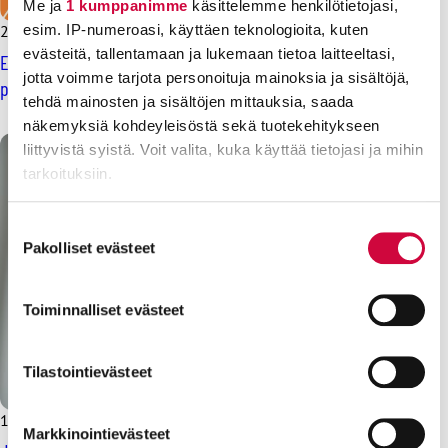
Me ja
1 kumppanimme
käsittelemme henkilötietojasi,
esim. IP-numeroasi, käyttäen teknologioita, kuten
2.4.2025
Uutiset
evästeitä, tallentamaan ja lukemaan tietoa laitteeltasi,
Ennakkoäänestys on alkanut – kunta- ja aluevaaleissa
jotta voimme tarjota personoituja mainoksia ja sisältöjä,
pelastetaan palvelut
tehdä mainosten ja sisältöjen mittauksia, saada
näkemyksiä kohdeyleisöstä sekä tuotekehitykseen
liittyvistä syistä. Voit valita, kuka käyttää tietojasi ja mihin
tarkoituksiin.
Lue lisää siitä, miten henkilötietojasi käsitellään ja miten
Suostumuksen
voit määrittää asetuksesi
tiedot-osiossa
. Voit muuttaa
Pakolliset evästeet
valinta
suostumustasi tai peruuttaa sen milloin vain
evästeilmoituksessa.
Toiminnalliset evästeet
Evästeistä osa on välttämättömiä, osa sivuston toimintaa
parantavia, ja osaa käytetään tilastointi- tai
Tilastointievästeet
markkinointitarkoituksiin.
13.2.2025
Uutiset
Markkinointievästeet