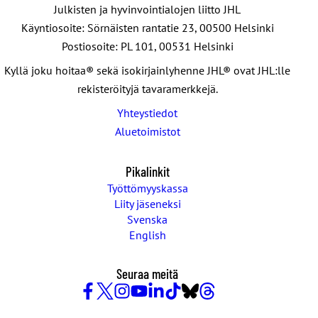
Julkisten ja hyvinvointialojen liitto JHL
Käyntiosoite: Sörnäisten rantatie 23, 00500 Helsinki
Postiosoite: PL 101, 00531 Helsinki
Kyllä joku hoitaa® sekä isokirjainlyhenne JHL® ovat JHL:lle
rekisteröityjä tavaramerkkejä.
Yhteystiedot
Aluetoimistot
Pikalinkit
Työttömyyskassa
Liity jäseneksi
Svenska
English
Seuraa meitä
Facebook
X
Instagram
YouTube
LinkedIn
TikTok
Bluesky
Threads