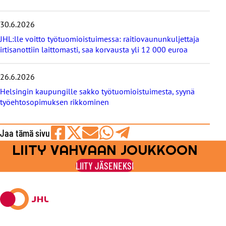
t
30.6.2026
JHL:lle voitto työtuomioistuimessa: raitiovaununkuljettaja
irtisanottiin laittomasti, saa korvausta yli 12 000 euroa
26.6.2026
Helsingin kaupungille sakko työtuomioistuimesta, syynä
työehtosopimuksen rikkominen
Jaa tämä sivu
LIITY VAHVAAN JOUKKOON
Jaa
Jaa
Jaa
Jaa
Jaa
Facebookissa
viestipalvelu
sähköpostilla
WhatsAppilla
Telegramilla
LIITY JÄSENEKSI
X:ssä