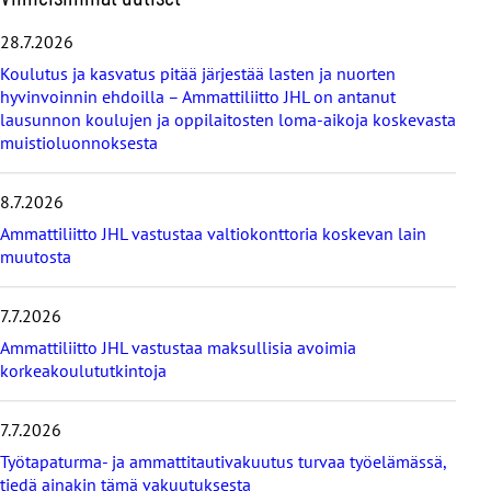
h
i
28.7.2026
t
Koulutus ja kasvatus pitää järjestää lasten ja nuorten
a
hyvinvoinnin ehdoilla – Ammattiliitto JHL on antanut
v
lausunnon koulujen ja oppilaitosten loma-aikoja koskevasta
i
muistioluonnoksesta
i
m
e
8.7.2026
i
s
Ammattiliitto JHL vastustaa valtiokonttoria koskevan lain
i
muutosta
m
m
7.7.2026
ä
t
Ammattiliitto JHL vastustaa maksullisia avoimia
u
korkeakoulututkintoja
u
t
i
7.7.2026
s
Työtapaturma- ja ammattitautivakuutus turvaa työelämässä,
e
tiedä ainakin tämä vakuutuksesta