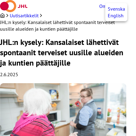
Siirry
OmaJHL
FI
Svenska
sisältöön
Uutisartikkelit
English
JHL:n kysely: Kansalaiset lähettivät spontaanit terveiset
uusille alueiden ja kuntien päättäjille
JHL:n kysely: Kansalaiset lähettivät
spontaanit terveiset uusille alueiden
ja kuntien päättäjille
2.6.2025