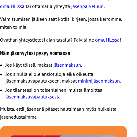
omaJHL:ssä
tai ottamalla yhteyttä
jäsenpalveluun
.
Valmistumisen jälkeen saat kotiisi kirjeen, jossa kerromme,
miten toimia.
Ovathan yhteystietosi ajan tasalla? Päivitä ne
omaJHL:ssä
!
Näin jäsenyytesi pysyy voimassa:
Jos käyt töissä, maksat
jäsenmaksun
.
Jos sinulla ei ole ansiotuloja eikä oikeutta
jäsenmaksuvapautukseen, maksat
minimijäsenmaksun
.
Jos tilanteesi on toisenlainen, muista ilmoittaa
jäsenmaksuvapautuksesta
.
Muista, että jäsenenä pääset nauttimaan myös huikeista
jäsenedustaimme