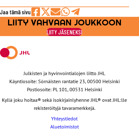
Jaa tämä sivu
LIITY VAHVAAN JOUKKOON
Jaa
Jaa
Jaa
Jaa
Jaa
Facebookissa
viestipalvelu
sähköpostilla
WhatsAppilla
Telegramilla
LIITY JÄSENEKSI
X:ssä
Julkisten ja hyvinvointialojen liitto JHL
Käyntiosoite: Sörnäisten rantatie 23, 00500 Helsinki
Postiosoite: PL 101, 00531 Helsinki
Kyllä joku hoitaa® sekä isokirjainlyhenne JHL® ovat JHL:lle
rekisteröityjä tavaramerkkejä.
Yhteystiedot
Aluetoimistot