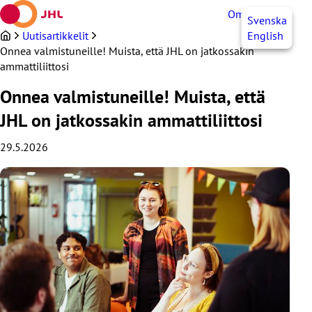
Siirry
OmaJHL
FI
Svenska
sisältöön
Uutisartikkelit
English
Onnea valmistuneille! Muista, että JHL on jatkossakin
ammattiliittosi
Onnea valmistuneille! Muista, että
JHL on jatkossakin ammattiliittosi
29.5.2026