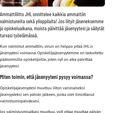
Ammattiliitto JHL onnittelee kaikkia ammattiin
valmistuneita sekä ylioppilaita! Jos liityit jäseneksemme
jo opiskeluaikana, muista päivittää jäsenyytesi ja säilytät
turvasi työelämässä.
Kun valmistut ammattiin, sinun on helppo pitää JHL:n
jäsenyytesi voimassa. Opiskelijajäsenyytemme on tarkoitettu
päätoimisille opiskelijoille, joten nyt on aika päivittää
jäsenyytesi.
Miten toimin, että jäsenyyteni pysyy voimassa?
Opiskelijajäsenyytesi muuttuu liiton varsinaiseksi
jäsenyydeksi sen päivän jälkeen, jonka olet ilmoittanut
valmistumispäiväksesi.
Jos valmistusmisaikasi muuttuu, voit ottaa muuttaa päivän