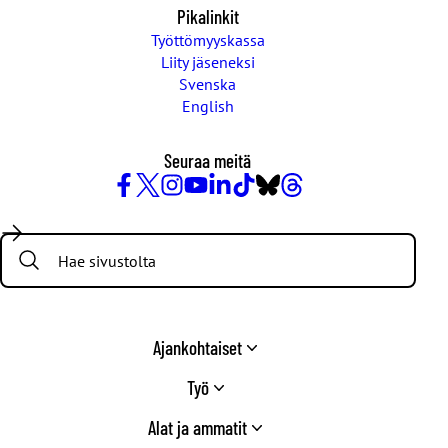
Pikalinkit
Työttömyyskassa
Liity jäseneksi
Svenska
English
Seuraa meitä
Facebook
X
Instagram
YouTube
LinkedIn
TikTok
Bluesky
Threads
/
Search:
Twitter
Ajankohtaiset
Työ
Alat ja ammatit