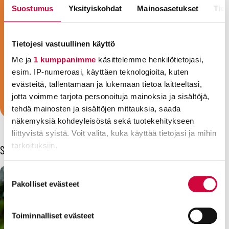
Jäsenemme työskentelevät noin
Suostumus
Yksityiskohdat
Mainosasetukset
Tiet
tuhannessa eri ammatissa hyvinvoinnin ja
julkisten palvelujen parissa. Olit sitten
Tietojesi vastuullinen käyttö
sote-ammattilainen, kasvattaja, siivooja,
Me ja
1 kumppanimme
käsittelemme henkilötietojasi,
keittäjä, sihteeri, vartija tai konduktööri,
esim. IP-numeroasi, käyttäen teknologioita, kuten
olemme ammattiliittosi!
evästeitä, tallentamaan ja lukemaan tietoa laitteeltasi,
Liity jäseneksi!
jotta voimme tarjota personoituja mainoksia ja sisältöjä,
tehdä mainosten ja sisältöjen mittauksia, saada
näkemyksiä kohdeyleisöstä sekä tuotekehitykseen
liittyvistä syistä. Voit valita, kuka käyttää tietojasi ja mihin
tarkoituksiin.
Sinua voisi kiinnostaa myös
Lue lisää siitä, miten henkilötietojasi käsitellään ja miten
Suostumuksen
voit määrittää asetuksesi
tiedot-osiossa
. Voit muuttaa
Pakolliset evästeet
valinta
suostumustasi tai peruuttaa sen milloin vain
evästeilmoituksessa.
Toiminnalliset evästeet