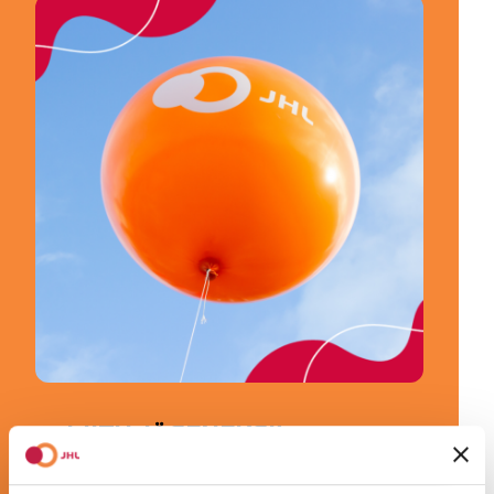
LIITY JÄSENEKSI!
JHL on Suomen monipuolisin ammattiliitto.