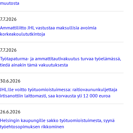
i
muutosta
m
m
7.7.2026
ä
t
Ammattiliitto JHL vastustaa maksullisia avoimia
u
korkeakoulututkintoja
u
t
i
7.7.2026
s
Työtapaturma- ja ammattitautivakuutus turvaa työelämässä,
e
tiedä ainakin tämä vakuutuksesta
t
30.6.2026
JHL:lle voitto työtuomioistuimessa: raitiovaununkuljettaja
irtisanottiin laittomasti, saa korvausta yli 12 000 euroa
26.6.2026
Helsingin kaupungille sakko työtuomioistuimesta, syynä
työehtosopimuksen rikkominen