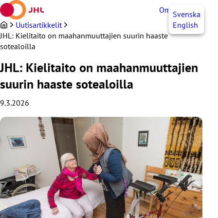
Siirry
OmaJHL
FI
Svenska
sisältöön
Uutisartikkelit
English
JHL: Kielitaito on maahanmuuttajien suurin haaste
sotealoilla
JHL: Kielitaito on maahanmuuttajien
suurin haaste sotealoilla
9.3.2026