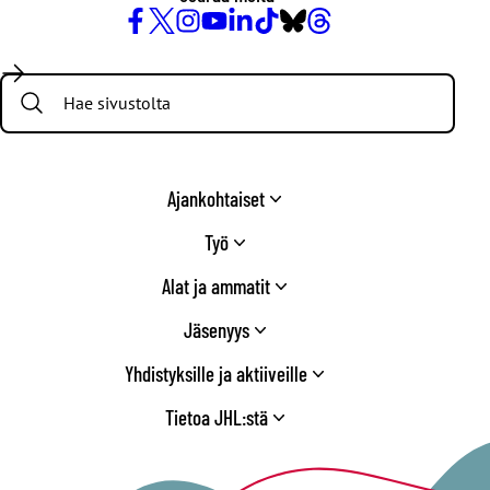
Facebook
X
Instagram
YouTube
LinkedIn
TikTok
Bluesky
Threads
/
Search:
Twitter
Ajankohtaiset
Työ
Alat ja ammatit
Jäsenyys
Yhdistyksille ja aktiiveille
Tietoa JHL:stä