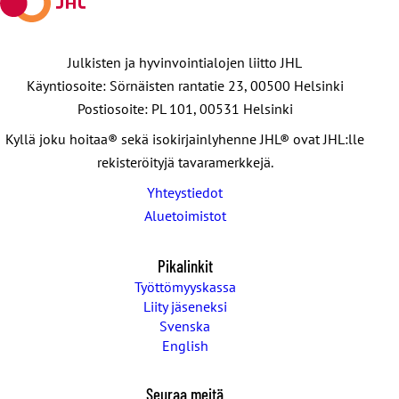
Julkisten ja hyvinvointialojen liitto JHL
Käyntiosoite: Sörnäisten rantatie 23, 00500 Helsinki
Postiosoite: PL 101, 00531 Helsinki
Kyllä joku hoitaa® sekä isokirjainlyhenne JHL® ovat JHL:lle
rekisteröityjä tavaramerkkejä.
Yhteystiedot
Aluetoimistot
Pikalinkit
Työttömyyskassa
Liity jäseneksi
Svenska
English
Seuraa meitä