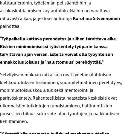
kulttuurieroihin, työelämän pelisääntöihin ja
asiakaskohtaamisen käytäntöihin. Näihin on varattava
riittävästi aikaa, järjestöasiantuntija
Karoliina Silvennoinen
painottaa.
“
Työpaikalla kattava perehdytys ja siihen tarvittava aika.
Riskien minimoimiseksi työskentely työparin kanssa
tarvittavan ajan verran. Esteitä voivat olla työyhteisön
ennakkoluuloisuus ja ‘haluttomuus’ perehdyttää.
”
Selvityksen mukaan ratkaisuja ovat työelämälähtöisen
kielikoulutuksen lisääminen, suunnitelmallinen perehdytys,
monimuotoisuuskoulutus sekä mentorointi ja
parityöskentely. Rakenteellisista haasteista keskeisiä ovat
ulkomaisten tutkintojen tunnistaminen, hallinnollisten
prosessien hitaus sekä sote-alan työolojen ja palkkauksen
kehittäminen.
“
Käytettäisiin enemmän hyödyksi maahanmuuttajien