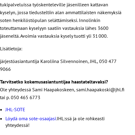
tukipalveluissa työskenteleville jäsenilleen kattavan
kyselyn, jossa tiedusteltiin alan ammattilaisten näkemyksiä
soten henkilöstöpulan selättämiseksi. Innolinkin
toteuttamaan kyselyyn saatiin vastauksia lähes 3600
jäseneltä. Avoimia vastauksia kysely tuotti yli 31 000.
Lisätietoja:
järjestöasiantuntija Karoliina Silvennoinen, JHL, 050 477
9066
Tarvitsetko kokemusasiantuntijaa haastateltavaksi?
Ole yhteydessä Sami Haapakoskeen, sami.haapakoski@jhl.fi
tai p. 050 465 6773
JHL-SOTE
Löydä oma sote-osaajasi
JHL:ssä ja ole rohkeasti
yhteydessä!