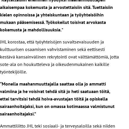
aikaisempaa kokemusta ja arvostettaisiin sitä. Tuettaisiin
kielen opinnoissa ja yhteiskuntaan ja työyhteisöihin
mukaan pääsemisessä. Työkokeilut toisivat arvokasta
kokemusta ja mahdollisuuksia.
”
JHL korostaa, että työyhteisöjen suvaitsevaisuuden ja
kulttuurisen osaamisen vahvistaminen sekä eettisesti
kestävä kansainvälinen rekrytointi ovat välttämättömiä, jotta
sote-ala on houkutteleva ja oikeudenmukainen kaikille
työntekijöille.
“Monella maahanmuuttajalla saattaa olla jo ammatti
valmiina ja he voisivat tehdä sitä jo heti saatuaan töitä,
ettei tarvitsisi tehdä hoiva‑avustajan töitä ja opiskella
sairaanhoitajaksi, kun on omassa kotimaassa valmistunut
sairaanhoitajaksi.”
Ammattiliitto JHL teki sosiaali- ja terveysaloilla sekä niiden