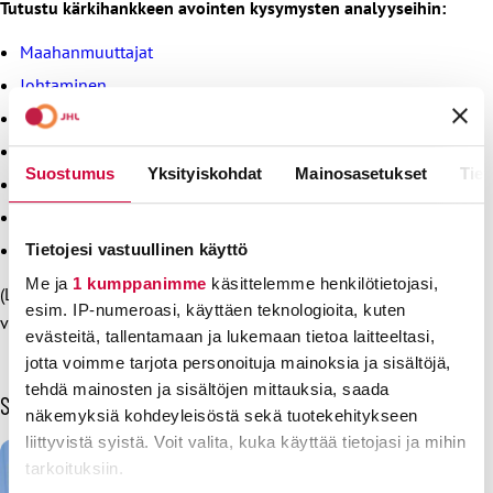
Tutustu kärkihankkeen avointen kysymysten analyyseihin:
Maahanmuuttajat
Johtaminen
Koulutus
Palkkaus
Suostumus
Yksityiskohdat
Mainosasetukset
Tiet
Työkyky, työhyvinvointi ja osa-aikatyö
Vuokratyö
Tukipalvelut ja avustava henkilöstö
Tietojesi vastuullinen käyttö
Me ja
1 kumppanimme
käsittelemme henkilötietojasi,
(Lihavoidut lainaukset on poimittu jäsenkyselyn avoimista
esim. IP-numeroasi, käyttäen teknologioita, kuten
vastauksista.)
evästeitä, tallentamaan ja lukemaan tietoa laitteeltasi,
jotta voimme tarjota personoituja mainoksia ja sisältöjä,
tehdä mainosten ja sisältöjen mittauksia, saada
Sinua voisi kiinnostaa myös
näkemyksiä kohdeyleisöstä sekä tuotekehitykseen
liittyvistä syistä. Voit valita, kuka käyttää tietojasi ja mihin
tarkoituksiin.