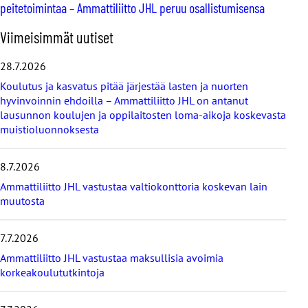
peitetoimintaa – Ammattiliitto JHL peruu osallistumisensa
O
Viimeisimmät uutiset
h
i
28.7.2026
t
Koulutus ja kasvatus pitää järjestää lasten ja nuorten
a
hyvinvoinnin ehdoilla – Ammattiliitto JHL on antanut
v
lausunnon koulujen ja oppilaitosten loma-aikoja koskevasta
i
muistioluonnoksesta
i
m
e
8.7.2026
i
s
Ammattiliitto JHL vastustaa valtiokonttoria koskevan lain
i
muutosta
m
m
7.7.2026
ä
t
Ammattiliitto JHL vastustaa maksullisia avoimia
u
korkeakoulututkintoja
u
t