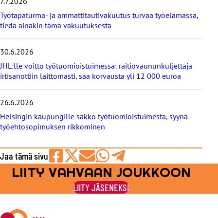
i
7.7.2026
s
Työtapaturma- ja ammattitautivakuutus turvaa työelämässä,
e
tiedä ainakin tämä vakuutuksesta
t
30.6.2026
JHL:lle voitto työtuomioistuimessa: raitiovaununkuljettaja
irtisanottiin laittomasti, saa korvausta yli 12 000 euroa
26.6.2026
Helsingin kaupungille sakko työtuomioistuimesta, syynä
työehtosopimuksen rikkominen
Jaa tämä sivu
LIITY VAHVAAN JOUKKOON
Jaa
Jaa
Jaa
Jaa
Jaa
Facebookissa
viestipalvelu
sähköpostilla
WhatsAppilla
Telegramilla
LIITY JÄSENEKSI
X:ssä