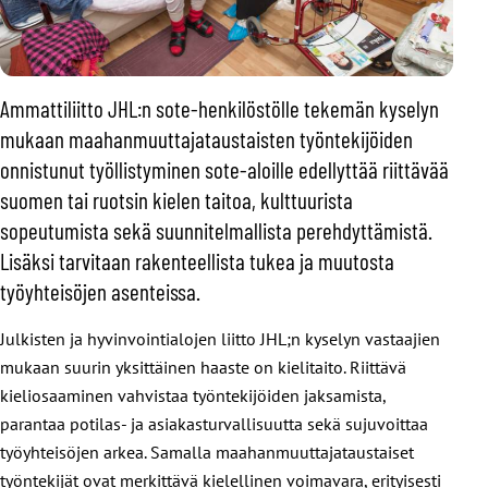
Ammattiliitto JHL:n sote-henkilöstölle tekemän kyselyn
mukaan maahanmuuttajataustaisten työntekijöiden
onnistunut työllistyminen sote-aloille edellyttää riittävää
suomen tai ruotsin kielen taitoa, kulttuurista
sopeutumista sekä suunnitelmallista perehdyttämistä.
Lisäksi tarvitaan rakenteellista tukea ja muutosta
työyhteisöjen asenteissa.
Julkisten ja hyvinvointialojen liitto JHL;n kyselyn vastaajien
mukaan suurin yksittäinen haaste on kielitaito. Riittävä
kieliosaaminen vahvistaa työntekijöiden jaksamista,
parantaa potilas- ja asiakasturvallisuutta sekä sujuvoittaa
työyhteisöjen arkea. Samalla maahanmuuttajataustaiset
työntekijät ovat merkittävä kielellinen voimavara, erityisesti