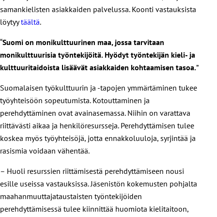
samankielisten asiakkaiden palvelussa. Koonti vastauksista
löytyy
täältä
.
“
Suomi on monikulttuurinen maa, jossa tarvitaan
monikulttuurisia työntekijöitä. Hyödyt työntekijän kieli- ja
kulttuuritaidoista lisäävät asiakkaiden kohtaamisen tasoa.
”
Suomalaisen työkulttuurin ja -tapojen ymmärtäminen tukee
työyhteisöön sopeutumista. Kotouttaminen ja
perehdyttäminen ovat avainasemassa. Niihin on varattava
riittävästi aikaa ja henkilöresursseja. Perehdyttämisen tulee
koskea myös työyhteisöjä, jotta ennakkoluuloja, syrjintää ja
rasismia voidaan vähentää.
– Huoli resurssien riittämisestä perehdyttämiseen nousi
esille useissa vastauksissa. Jäsenistön kokemusten pohjalta
maahanmuuttajataustaisten työntekijöiden
perehdyttämisessä tulee kiinnittää huomiota kielitaitoon,