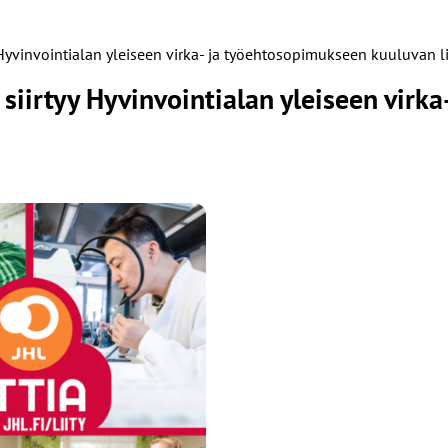
Hyvinvointialan yleiseen virka- ja työehtosopimukseen kuuluvan lii
siirtyy Hyvinvointialan yleiseen virk