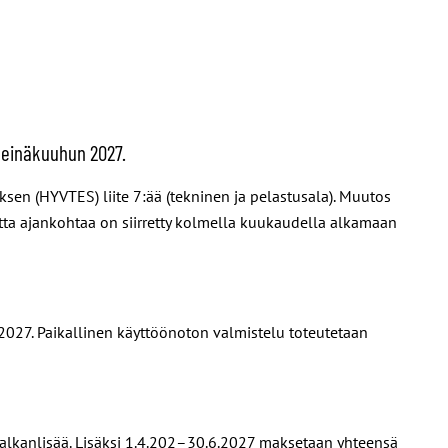
 heinäkuuhun 2027.
sen (HYVTES) liite 7:ää (tekninen ja pelastusala). Muutos
utta ajankohtaa on siirretty kolmella kuukaudella alkamaan
027. Paikallinen käyttöönoton valmistelu toteutetaan
alkanlisää. Lisäksi 1.4.202–30.6.2027 maksetaan yhteensä