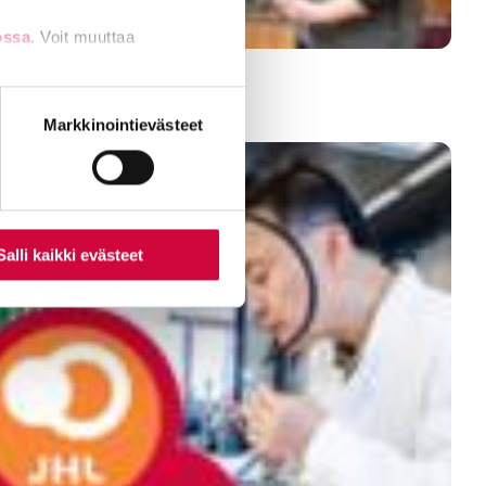
ossa
. Voit muuttaa
nti- tai
Markkinointievästeet
Salli kaikki evästeet