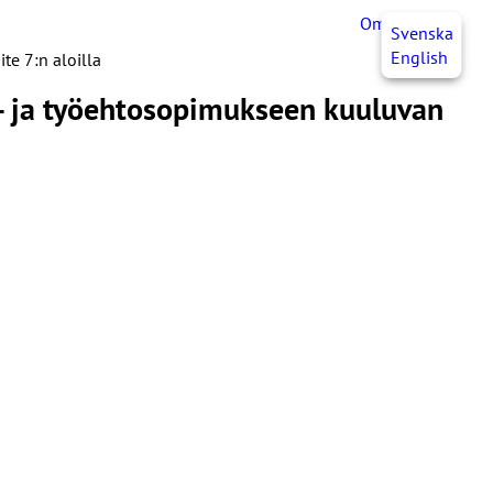
OmaJHL
FI
Svenska
English
te 7:n aloilla
a- ja työehtosopimukseen kuuluvan