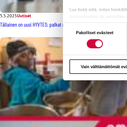
Lue lisää siitä, miten henkilö
5.5.2025
Uutiset
suostumustasi tai peruuttaa 
Tällainen on uusi HYVTES: palkat nousevat yleisen linjan mukaisest
Suostumuksen
Evästeistä osa on välttämättö
Pakolliset evästeet
valinta
markkinointitarkoituksiin.
Vain välttämättömät ev