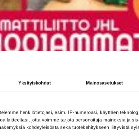
Yksityiskohdat
Mainosasetukset
telemme henkilötietojasi, esim. IP-numeroasi, käyttäen teknologio
a laitteeltasi, jotta voimme tarjota personoituja mainoksia ja sis
näkemyksiä kohdeyleisöstä sekä tuotekehitykseen liittyvistä syist
.