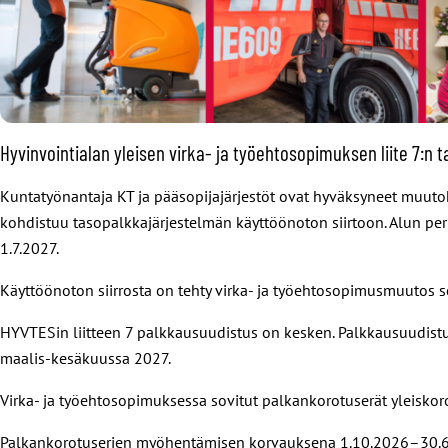
Hyvinvointialan yleisen virka- ja työehtosopimuksen liite 7:n
Kuntatyönantaja KT ja pääsopijajärjestöt ovat hyväksyneet muutok
kohdistuu tasopalkkajärjestelmän käyttöönoton siirtoon. Alun per
1.7.2027.
Käyttöönoton siirrosta on tehty virka- ja työehtosopimusmuutos sek
HYVTESin liitteen 7 palkkausuudistus on kesken. Palkkausuudistu
maalis-kesäkuussa 2027.
Virka- ja työehtosopimuksessa sovitut palkankorotuserät yleiskor
Palkankorotuserien myöhentämisen korvauksena 1.10.2026–30.6.2