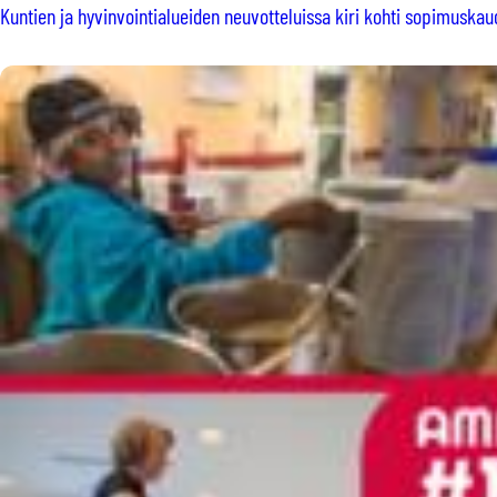
Kuntien ja hyvinvointialueiden neuvotteluissa kiri kohti sopimuska