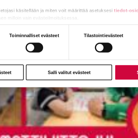
tietojasi käsitellään ja miten voit määrittää asetuksesi
tiedot-osi
sen milloin vain evästeilmoituksessa.
i, palkkaohjelma jatkuu
miä, osa sivuston toimintaa parantavia, ja osaa käytetään tilastoi
Toiminnalliset evästeet
Tilastointievästeet
ästeet
Salli valitut evästeet