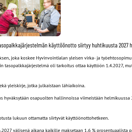
 tasopalkkajärjestelmän käyttöönotto siirtyy huhtikuusta 2027
sen, joka koskee Hyvinvointialan yleisen virka- ja työehtosopimuk
in tasopalkkajärjestelmä oli tarkoitus ottaa käyttöön 1.4.2027, m
ä yleiskirje, jotka julkaistaan lähiaikoina.
s hyväksytään osapuolten hallinnoissa viimeistään helmikuussa 2
otusta lukuun ottamatta siirtyvät käyttöönottohetkeen.
027 välisenä aikana kaikille maksetaan 1,6 % prosentuaalista p