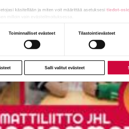
tietojasi käsitellään ja miten voit määrittää asetuksesi
tiedot-osi
sen milloin vain evästeilmoituksessa.
miä, osa sivuston toimintaa parantavia, ja osaa käytetään tilastoi
Toiminnalliset evästeet
Tilastointievästeet
ästeet
Salli valitut evästeet