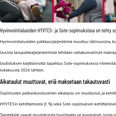
Hyvinvointialueiden HYVTES- ja Sote-sopimuksissa on tehty s
Hyvinvointialueiden palkkausjärjestelmä muuttuu lähivuosina, k
Uusista tasopalkkajärjestelmistä tehdään valtakunnalliset määrä
Uudistuksen käyttöönotto tapahtuu Sote-sopimuksessa viimeistä
lokakuusta 2026 lähtien.
Aikataulut muuttuvat, eriä maksetaan takautuvasti
Sopimusten palkankorotuserien aikataulu on muuttunut, ja kehittä
HYVTESin kehittämiserä (1 %) sekä Sote-sopimuksen kehittämiser
Työntekijät saavat muutoksesta huolimatta ne korotukset, joista 