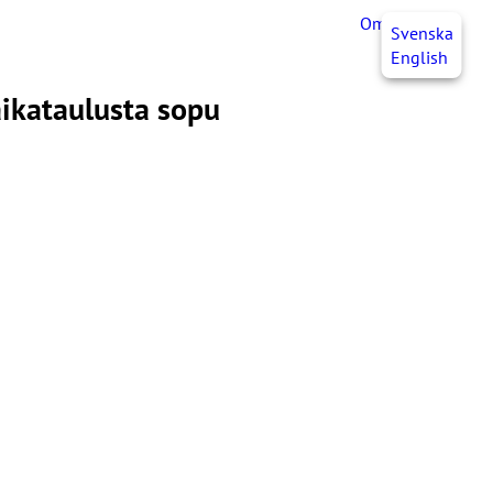
OmaJHL
FI
Svenska
English
aikataulusta sopu