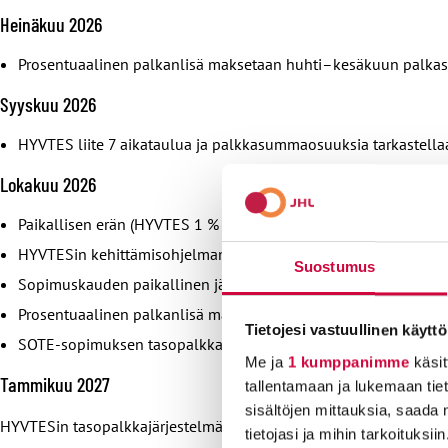
Heinäkuu 2026
Prosentuaalinen palkanlisä maksetaan huhti–kesäkuun palkas
Syyskuu 2026
HYVTES liite 7 aikataulua ja palkkasummaosuuksia tarkastella
Lokakuu 2026
Paikallisen erän (HYVTES 1 % ja SOTE-sopimus 2%) uusi voimaa
HYVTESin kehittämisohjelman paikallinen erä 0,4 % muutetaan 
Suostumus
Sopimuskauden paikallinen järjestelyerä 0,2 % voimaan
Prosentuaalinen palkanlisä maksetaan heinä–syyskuun palkast
Tietojesi vastuullinen käyttö
SOTE-sopimuksen tasopalkkajärjestelmän käyttöönotto viimeis
Me ja
1 kumppanimme
käsit
Tammikuu 2027
tallentamaan ja lukemaan tieto
sisältöjen mittauksia, saada 
HYVTESin tasopalkkajärjestelmän käyttöönotto viimeistään (takau
tietojasi ja mihin tarkoituksiin