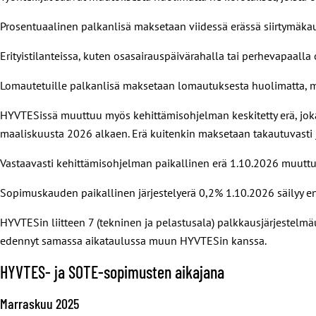
Prosentuaalinen palkanlisä maksetaan viidessä erässä siirtymäka
Erityistilanteissa, kuten osasairauspäivärahalla tai perhevapaalla
Lomautetuille palkanlisä maksetaan lomautuksesta huolimatta, mut
HYVTESissä muuttuu myös kehittämisohjelman keskitetty erä, joka 
maaliskuusta 2026 alkaen. Erä kuitenkin maksetaan takautuvasti 
Vastaavasti kehittämisohjelman paikallinen erä 1.10.2026 muuttuu
Sopimuskauden paikallinen järjestelyerä 0,2% 1.10.2026 säilyy e
HYVTESin liitteen 7 (tekninen ja pelastusala) palkkausjärjestelm
edennyt samassa aikataulussa muun HYVTESin kanssa.
HYVTES- ja SOTE-sopimusten aikajana
Marraskuu 2025