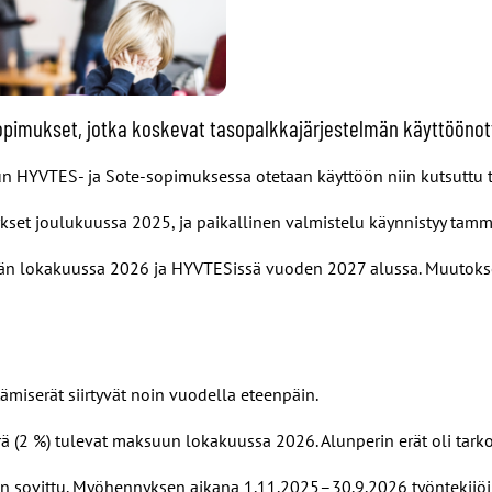
opimukset, jotka koskevat tasopalkkajärjestelmän käyttöönot
un HYVTES- ja Sote-sopimuksessa otetaan käyttöön niin kutsuttu 
ykset joulukuussa 2025, ja paikallinen valmistelu käynnistyy tam
än lokakuussa 2026 ja HYVTESissä vuoden 2027 alussa. Muutokse
miserät siirtyvät noin vuodella eteenpäin.
ä (2 %) tulevat maksuun lokakuussa 2026. Alunperin erät oli tar
on sovittu. Myöhennyksen aikana 1.11.2025–30.9.2026 työntekijöil