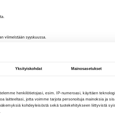
ta.
an viimeistään syyskuussa.
ntulopäivä (siirretty 1.11.2025 → 1.10.2026)
keskustasolla käytettäväksi eräksi
Yksityiskohdat
Mainosasetukset
a. Prosentuaalisen palkanlisän maksaminen päättyy.
tään.
telemme henkilötietojasi, esim. IP-numeroasi, käyttäen teknologio
a laitteeltasi, jotta voimme tarjota personoituja mainoksia ja sis
näkemyksiä kohdeyleisöstä sekä tuotekehitykseen liittyvistä syist
tuvasti 1.10.2026 alkaen).
.