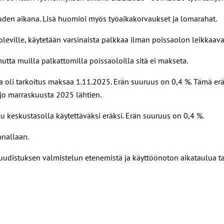
uden aikana. Lisä huomioi myös työaikakorvaukset ja lomarahat.
 oleville, käytetään varsinaista palkkaa ilman poissaolon leikkaava
ta muilla palkattomilla poissaoloilla sitä ei makseta.
oli tarkoitus maksaa 1.11.2025. Erän suuruus on 0,4 %. Tämä erä m
jo marraskuusta 2025 lähtien.
 keskustasolla käytettäväksi eräksi. Erän suuruus on 0,4 %.
nnallaan.
äuudistuksen valmistelun etenemistä ja käyttöönoton aikataulua t