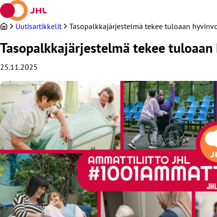
Siirry
sisältöön
Uutisartikkelit
Tasopalkkajärjestelmä tekee tuloaan hyvinvoi
Tasopalkkajärjestelmä tekee tuloaan h
25.11.2025