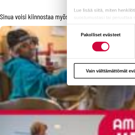
Lue lisää siitä, miten henkilö
Sinua voisi kiinnostaa myös
suostumustasi tai peruuttaa 
Suostumuksen
Evästeistä osa on välttämättö
Pakolliset evästeet
valinta
markkinointitarkoituksiin.
Vain välttämättömät ev