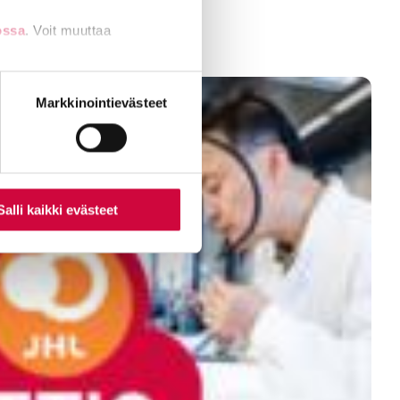
ossa
. Voit muuttaa
nti- tai
Markkinointievästeet
Salli kaikki evästeet