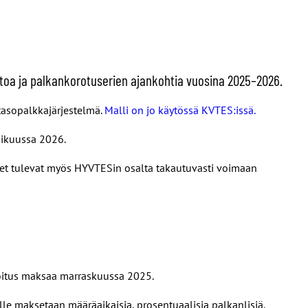
toa ja palkankorotuserien ajankohtia vuosina 2025–2026.
tasopalkkajärjestelmä.
Malli on jo käytössä KVTES:issä.
mikuussa 2026.
t tulevat myös HYVTESin osalta takautuvasti voimaan
koitus maksaa marraskuussa 2025.
le maksetaan määräaikaisia, prosentuaalisia palkanlisiä.