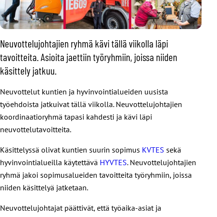
Neuvottelujohtajien ryhmä kävi tällä viikolla läpi
tavoitteita. Asioita jaettiin työryhmiin, joissa niiden
käsittely jatkuu.
Neuvottelut kuntien ja hyvinvointialueiden uusista
työehdoista jatkuivat tällä viikolla. Neuvottelujohtajien
koordinaatioryhmä tapasi kahdesti ja kävi läpi
neuvottelutavoitteita.
Käsittelyssä olivat kuntien suurin sopimus
KVTES
sekä
hyvinvointialueilla käytettävä
HYVTES
. Neuvottelujohtajien
ryhmä jakoi sopimusalueiden tavoitteita työryhmiin, joissa
niiden käsittelyä jatketaan.
Neuvottelujohtajat päättivät, että työaika-asiat ja