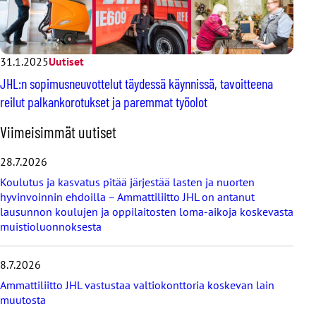
31.1.2025
Uutiset
JHL:n sopimusneuvottelut täydessä käynnissä, tavoitteena
reilut palkankorotukset ja paremmat työolot
O
Viimeisimmät uutiset
h
i
28.7.2026
t
Koulutus ja kasvatus pitää järjestää lasten ja nuorten
a
hyvinvoinnin ehdoilla – Ammattiliitto JHL on antanut
v
lausunnon koulujen ja oppilaitosten loma-aikoja koskevasta
i
muistioluonnoksesta
i
m
e
8.7.2026
i
s
Ammattiliitto JHL vastustaa valtiokonttoria koskevan lain
i
muutosta
m