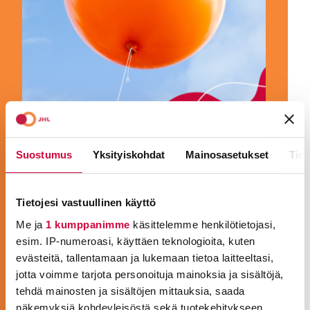
LIITY JÄSENEKSI!
Suostumus
Yksityiskohdat
Mainosasetukset
Tiet
JHL on Suomen monipuolisin ammattiliitto.
Jäsenemme työskentelevät noin
Tietojesi vastuullinen käyttö
tuhannessa eri ammatissa hyvinvoinnin ja
Me ja
1 kumppanimme
käsittelemme henkilötietojasi,
julkisten palvelujen parissa. Olit sitten
esim. IP-numeroasi, käyttäen teknologioita, kuten
sote-ammattilainen, kasvattaja, siivooja,
evästeitä, tallentamaan ja lukemaan tietoa laitteeltasi,
keittäjä, sihteeri, vartija tai konduktööri,
jotta voimme tarjota personoituja mainoksia ja sisältöjä,
olemme ammattiliittosi!
tehdä mainosten ja sisältöjen mittauksia, saada
näkemyksiä kohdeyleisöstä sekä tuotekehitykseen