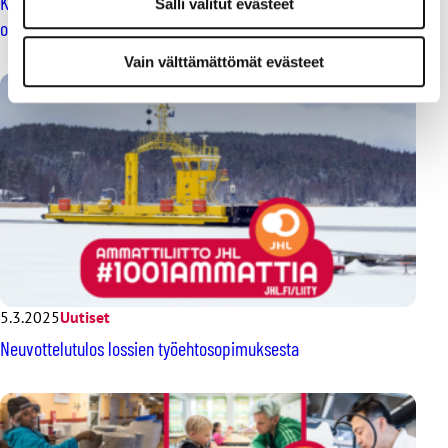
KVTES:n ja HYVTES:n neuvottelutavoitteiden käsittelyn
Salli valitut evästeet
organisointiin
Vain välttämättömät evästeet
5.3.2025
Uutiset
Neuvottelutulos lossien työehtosopimuksesta