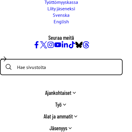
Työttömyyskassa
Liity jäseneksi
Svenska
English
Seuraa meitä
Facebook
X
Instagram
YouTube
LinkedIn
TikTok
Bluesky
Threads
/
Search:
Twitter
Ajankohtaiset
Työ
Alat ja ammatit
Jäsenyys