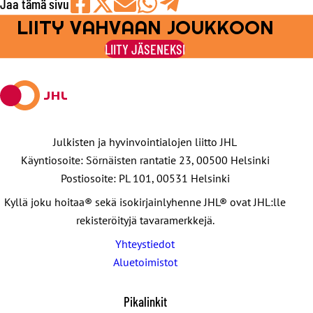
Jaa tämä sivu
LIITY VAHVAAN JOUKKOON
Jaa
Jaa
Jaa
Jaa
Jaa
Facebookissa
viestipalvelu
sähköpostilla
WhatsAppilla
Telegramilla
LIITY JÄSENEKSI
X:ssä
Julkisten ja hyvinvointialojen liitto JHL
Käyntiosoite: Sörnäisten rantatie 23, 00500 Helsinki
Postiosoite: PL 101, 00531 Helsinki
Kyllä joku hoitaa® sekä isokirjainlyhenne JHL® ovat JHL:lle
rekisteröityjä tavaramerkkejä.
Yhteystiedot
Aluetoimistot
Pikalinkit