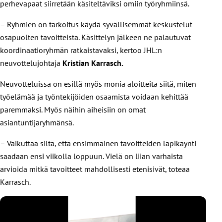
perhevapaat siirretään käsiteltäviksi omiin työryhmiinsä.
– Ryhmien on tarkoitus käydä syvällisemmät keskustelut
osapuolten tavoitteista. Käsittelyn jälkeen ne palautuvat
koordinaatioryhmän ratkaistavaksi, kertoo JHL:n
neuvottelujohtaja
Kristian Karrasch.
Neuvotteluissa on esillä myös monia aloitteita siitä, miten
työelämää ja työntekijöiden osaamista voidaan kehittää
paremmaksi. Myös näihin aiheisiin on omat
asiantuntijaryhmänsä.
– Vaikuttaa siltä, että ensimmäinen tavoitteiden läpikäynti
saadaan ensi viikolla loppuun. Vielä on liian varhaista
arvioida mitkä tavoitteet mahdollisesti etenisivät, toteaa
Karrasch.