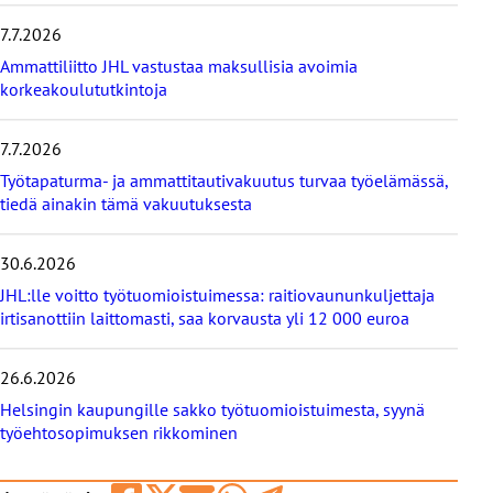
m
7.7.2026
ä
t
Ammattiliitto JHL vastustaa maksullisia avoimia
u
korkeakoulututkintoja
u
t
i
7.7.2026
s
Työtapaturma- ja ammattitautivakuutus turvaa työelämässä,
e
tiedä ainakin tämä vakuutuksesta
t
30.6.2026
JHL:lle voitto työtuomioistuimessa: raitiovaununkuljettaja
irtisanottiin laittomasti, saa korvausta yli 12 000 euroa
26.6.2026
Helsingin kaupungille sakko työtuomioistuimesta, syynä
työehtosopimuksen rikkominen