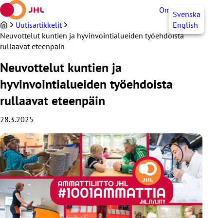
Siirry
OmaJHL
FI
Svenska
sisältöön
Uutisartikkelit
English
Neuvottelut kuntien ja hyvinvointialueiden työehdoista
rullaavat eteenpäin
Neuvottelut kuntien ja
hyvinvointialueiden työehdoista
rullaavat eteenpäin
28.3.2025