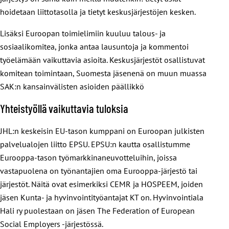
hoidetaan liittotasolla ja tietyt keskusjärjestöjen kesken.
Lisäksi Euroopan toimielimiin kuuluu talous- ja
sosiaalikomitea, jonka antaa lausuntoja ja kommentoi
työelämään vaikuttavia asioita. Keskusjärjestöt osallistuvat
komitean toimintaan, Suomesta jäsenenä on muun muassa
SAK:n kansainvälisten asioiden päällikkö
Yhteistyöllä vaikuttavia tuloksia
JHL:n keskeisin EU-tason kumppani on Euroopan julkisten
palvelualojen liitto EPSU. EPSU:n kautta osallistumme
Eurooppa-tason työmarkkinaneuvotteluihin, joissa
vastapuolena on työnantajien oma Eurooppa-järjestö tai
järjestöt. Näitä ovat esimerkiksi CEMR ja HOSPEEM, joiden
jäsen Kunta- ja hyvinvointityöantajat KT on. Hyvinvointiala
Hali ry puolestaan on jäsen The Federation of European
Social Employers -järjestössä.