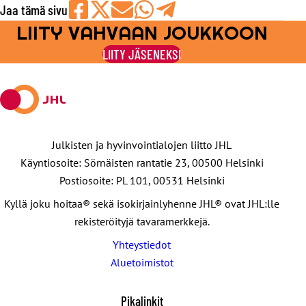
Jaa tämä sivu
LIITY VAHVAAN JOUKKOON
Jaa
Jaa
Jaa
Jaa
Jaa
Facebookissa
viestipalvelu
sähköpostilla
WhatsAppilla
Telegramilla
LIITY JÄSENEKSI
X:ssä
Julkisten ja hyvinvointialojen liitto JHL
Käyntiosoite: Sörnäisten rantatie 23, 00500 Helsinki
Postiosoite: PL 101, 00531 Helsinki
Kyllä joku hoitaa® sekä isokirjainlyhenne JHL® ovat JHL:lle
rekisteröityjä tavaramerkkejä.
Yhteystiedot
Aluetoimistot
Pikalinkit