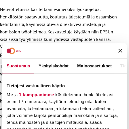
Neuvotteluissa käsitellään esimerkiksi työsuojelua,
henkilöstön saatavuutta, koulutusjärjestelmiä ja osaamisen
kehittämistä, käynnissä olevia direktiivivalmisteluja ja
komission työohjelmaa. Keskusteluja käydään niin EPSUn
sisäisissä työryhmissä kuin yhdessä vastapuolen kanssa.
Valmistelemme kannanottoja ja julkilausumia, osallistumme
projekteihin ja kirjelmöimme Euroopan parlamenttiin.
Suostumus
Yksityiskohdat
Mainosasetukset
Tiet
Tänä vuonna on saatu aikaiseksi esimerkiksi useamman alan
yhdessä allekirjoittama ohjeistus, joka koskee kolmannen
osapuolen työntekijään kohdistamaa väkivaltaa (TPVH).
Tietojesi vastuullinen käyttö
Monilla JHL:n edustamilla aloilla työntekijä joutuu työssään
Me ja
1 kumppanimme
käsittelemme henkilötietojasi,
kokemaan häirintää ja väkivaltaa, ja nyt myös suomalaiset
esim. IP-numeroasi, käyttäen teknologioita, kuten
allekirjoittajaosapuolet (siis myös työnantajajärjestöt)
evästeitä, tallentamaan ja lukemaan tietoa laitteeltasi,
sitoutuvat tämän ohjeistuksen toteuttamiseen.
jotta voimme tarjota personoituja mainoksia ja sisältöjä,
tehdä mainosten ja sisältöjen mittauksia, saada
Lisäksi EPSU:n sosiaali- ja terveysasioiden komitea on tehnyt