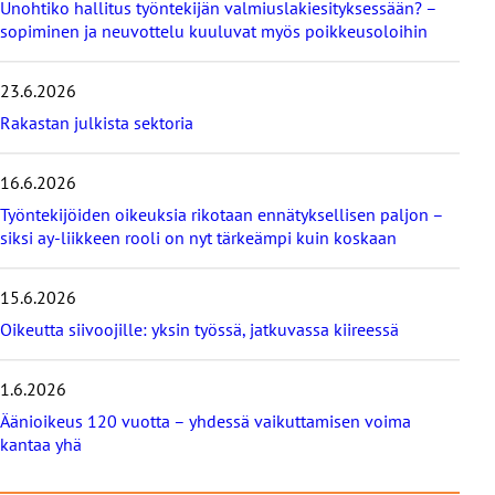
Unohtiko hallitus työntekijän valmiuslakiesityksessään? –
m
e
sopiminen ja neuvottelu kuuluvat myös poikkeusoloihin
i
s
23.6.2026
i
m
Rakastan julkista sektoria
m
ä
16.6.2026
t
b
Työntekijöiden oikeuksia rikotaan ennätyksellisen paljon –
l
siksi ay-liikkeen rooli on nyt tärkeämpi kuin koskaan
o
g
i
15.6.2026
t
Oikeutta siivoojille: yksin työssä, jatkuvassa kiireessä
1.6.2026
Äänioikeus 120 vuotta – yhdessä vaikuttamisen voima
kantaa yhä