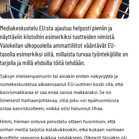
Mediakeskustelu EU:sta ajautuu helposti pieniin ja
näyttäviin kiistoihin esimerkiksi tuotteiden nimistä.
Valokeilan ulkopuolella ammattiliitot vääntävät EU-
tasolla esimerkiksi siitä, millaista turvaa työntekijöille on
tarjolla ja millä ehdoilla töitä tehdään.
Syksyn mieleenpainuvin tai ainakin eniten näkyvyyttä ja
somekeskustelua aikaansaanut EU-uutinen koski sitä, että
kasvismakkaraa ei saa enää sanoa makkaraksi. Se on
ilmeisesti harhaanjohtavaa, sillä joku voi epähuomiossa
ostaa kasvistuotteen, vaikka olisi halunnut lihaa.
Hmm, hieman ontuva perustelu ottaen huomioon, että
onhan meillä tarjolla kalakukkoakin, eikä kukaan varmaan
kuvittele saavansa kukkoa syödäkseen. Oikeasti tässäkin oli