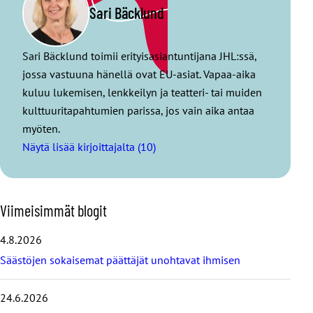
Sari Bäcklund
Sari Bäcklund toimii erityisasiantuntijana JHL:ssä,
jossa vastuuna hänellä ovat EU-asiat. Vapaa-aika
kuluu lukemisen, lenkkeilyn ja teatteri- tai muiden
kulttuuritapahtumien parissa, jos vain aika antaa
myöten.
Näytä lisää kirjoittajalta (10)
O
Viimeisimmät blogit
h
i
4.8.2026
t
Säästöjen sokaisemat päättäjät unohtavat ihmisen
a
v
i
24.6.2026
i