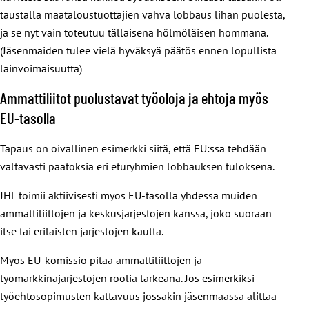
taustalla maataloustuottajien vahva lobbaus lihan puolesta,
ja se nyt vain toteutuu tällaisena hölmöläisen hommana.
(Jäsenmaiden tulee vielä hyväksyä päätös ennen lopullista
lainvoimaisuutta)
Ammattiliitot puolustavat työoloja ja ehtoja myös
EU-tasolla
Tapaus on oivallinen esimerkki siitä, että EU:ssa tehdään
valtavasti päätöksiä eri eturyhmien lobbauksen tuloksena.
JHL toimii aktiivisesti myös EU-tasolla yhdessä muiden
ammattiliittojen ja keskusjärjestöjen kanssa, joko suoraan
itse tai erilaisten järjestöjen kautta.
Myös EU-komissio pitää ammattiliittojen ja
työmarkkinajärjestöjen roolia tärkeänä. Jos esimerkiksi
työehtosopimusten kattavuus jossakin jäsenmaassa alittaa