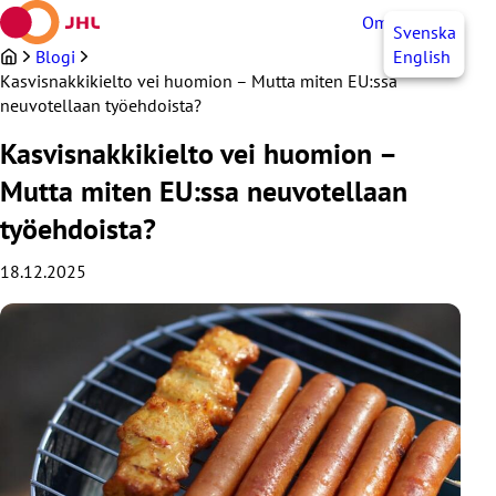
Siirry
OmaJHL
FI
Svenska
sisältöön
Blogi
English
Kasvisnakkikielto vei huomion – Mutta miten EU:ssa
neuvotellaan työehdoista?
Kasvisnakkikielto vei huomion –
Mutta miten EU:ssa neuvotellaan
työehdoista?
18.12.2025