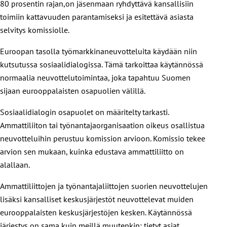
80 prosentin rajan,on jäsenmaan ryhdyttävä kansallisiin
toimiin kattavuuden parantamiseksi ja esitettävä asiasta
selvitys komissiolle.
Euroopan tasolla työmarkkinaneuvotteluita käydään niin
kutsutussa sosiaalidialogissa. Tämä tarkoittaa käytännössä
normaalia neuvottelutoimintaa, joka tapahtuu Suomen
sijaan eurooppalaisten osapuolien välillä.
Sosiaalidialogin osapuolet on määritelty tarkasti.
Ammattiliiton tai työnantajaorganisaation oikeus osallistua
neuvotteluihin perustuu komission arvioon. Komissio tekee
arvion sen mukaan, kuinka edustava ammattiliitto on
alallaan.
Ammattiliittojen ja työnantajaliittojen suorien neuvottelujen
lisäksi kansalliset keskusjärjestöt neuvottelevat muiden
eurooppalaisten keskusjärjestöjen kesken. Käytännössä
järjestys on sama kuin meillä muutenkin: tietyt asiat