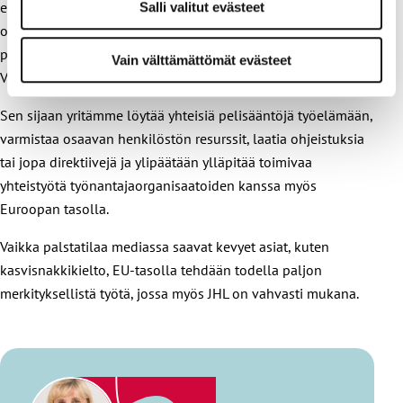
edunvalvontatyötä, jota kotimaassakin tehdään. EU:lla ei ole
Salli valitut evästeet
oikeutta puuttua esimerkiksi palkkoihin, joten
palkkaneuvotteluja ei EU-tasolla käydä.
Vain välttämättömät evästeet
Vähimmäispalkkadirektiivi tosin koetteli näitä rajoja,
Sen sijaan yritämme löytää yhteisiä pelisääntöjä työelämään,
varmistaa osaavan henkilöstön resurssit, laatia ohjeistuksia
tai jopa direktiivejä ja ylipäätään ylläpitää toimivaa
yhteistyötä työnantajaorganisaatoiden kanssa myös
Euroopan tasolla.
Vaikka palstatilaa mediassa saavat kevyet asiat, kuten
kasvisnakkikielto, EU-tasolla tehdään todella paljon
merkityksellistä työtä, jossa myös JHL on vahvasti mukana.