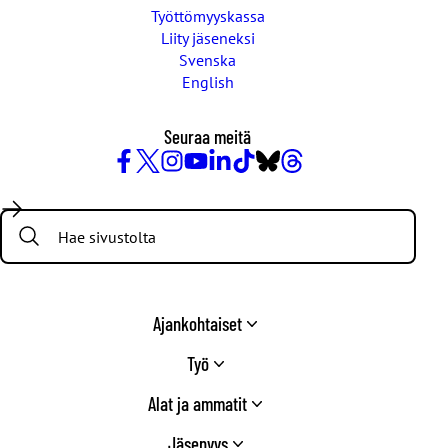
Työttömyyskassa
Liity jäseneksi
Svenska
English
Seuraa meitä
Facebook
X
Instagram
YouTube
LinkedIn
TikTok
Bluesky
Threads
/
Search:
Twitter
Ajankohtaiset
Työ
Alat ja ammatit
Jäsenyys