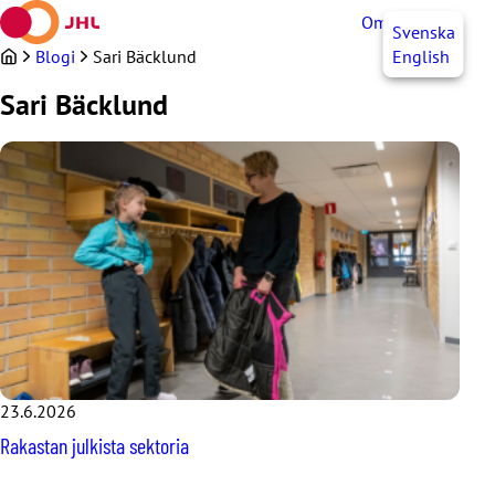
Siirry
OmaJHL
FI
Svenska
sisältöön
Blogi
Sari Bäcklund
English
Sari Bäcklund
23.6.2026
Rakastan julkista sektoria