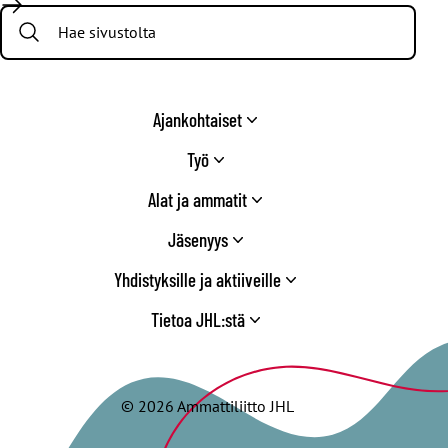
/
Search:
Twitter
Ajankohtaiset
Työ
Alat ja ammatit
Jäsenyys
Yhdistyksille ja aktiiveille
Tietoa JHL:stä
© 2026 Ammattiliitto JHL