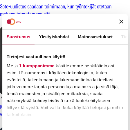
Sote-uudistus saadaan toimimaan, kun työntekijät otetaan
mukaan toteuttamaan sitä
Suostumus
Yksityiskohdat
Mainosasetukset
Tiet
Tietojesi vastuullinen käyttö
Me ja
1 kumppanimme
käsittelemme henkilötietojasi,
esim. IP-numeroasi, käyttäen teknologioita, kuten
evästeitä, tallentamaan ja lukemaan tietoa laitteeltasi,
jotta voimme tarjota personoituja mainoksia ja sisältöjä,
tehdä mainosten ja sisältöjen mittauksia, saada
7.4.2021
näkemyksiä kohdeyleisöstä sekä tuotekehitykseen
Koronapandemia on osoittanut julkisen terveydenhuollon
liittyvistä syistä. Voit valita, kuka käyttää tietojasi ja mihin
voiman, maiden välillä suuri epätasa-arvo
tarkoituksiin.
Lue lisää siitä, miten henkilötietojasi käsitellään ja miten