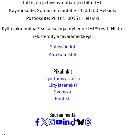
Julkisten ja hyvinvointialojen liitto JHL
Käyntiosoite: Sörnäisten rantatie 23, 00500 Helsinki
Postiosoite: PL 101, 00531 Helsinki
Kyllä joku hoitaa® sekä isokirjainlyhenne JHL® ovat JHL:lle
rekisteröityjä tavaramerkkejä.
Yhteystiedot
Aluetoimistot
Pikalinkit
Työttömyyskassa
Liity jäseneksi
Svenska
English
Seuraa meitä
Facebook
X
Instagram
YouTube
LinkedIn
TikTok
Bluesky
Threads