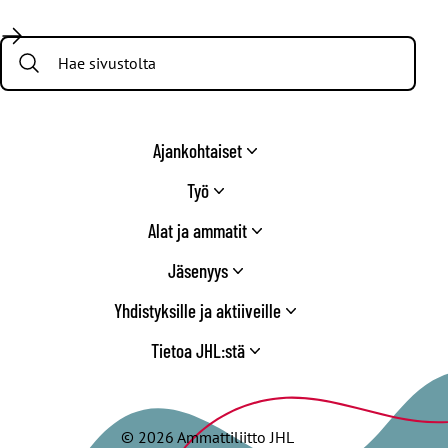
Facebook
X
Instagram
YouTube
LinkedIn
TikTok
Bluesky
Threads
/
Search:
Twitter
Ajankohtaiset
Työ
Alat ja ammatit
Jäsenyys
Yhdistyksille ja aktiiveille
Tietoa JHL:stä
© 2026 Ammattiliitto JHL