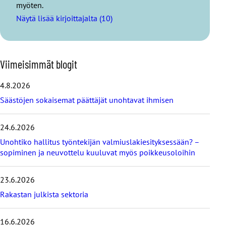
myöten.
Näytä lisää kirjoittajalta (10)
O
Viimeisimmät blogit
h
i
4.8.2026
t
Säästöjen sokaisemat päättäjät unohtavat ihmisen
a
v
i
24.6.2026
i
Unohtiko hallitus työntekijän valmiuslakiesityksessään? –
m
e
sopiminen ja neuvottelu kuuluvat myös poikkeusoloihin
i
s
23.6.2026
i
m
Rakastan julkista sektoria
m
ä
16.6.2026
t