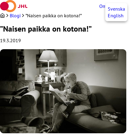
Siirry
OmaJHL
FI
Svenska
sisältöön
Blogi
”Naisen paikka on kotona!”
English
”Naisen paikka on kotona!”
19.3.2019