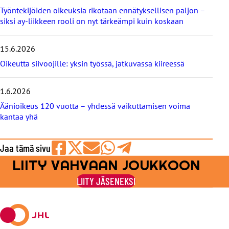
b
Työntekijöiden oikeuksia rikotaan ennätyksellisen paljon –
l
siksi ay-liikkeen rooli on nyt tärkeämpi kuin koskaan
o
g
i
15.6.2026
t
Oikeutta siivoojille: yksin työssä, jatkuvassa kiireessä
1.6.2026
Äänioikeus 120 vuotta – yhdessä vaikuttamisen voima
kantaa yhä
Jaa tämä sivu
LIITY VAHVAAN JOUKKOON
Jaa
Jaa
Jaa
Jaa
Jaa
Facebookissa
viestipalvelu
sähköpostilla
WhatsAppilla
Telegramilla
LIITY JÄSENEKSI
X:ssä