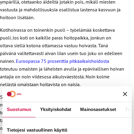
ympärillä, otetaanko äideiltä jotakin pois, mikäli miesten
vastuuta ja mahdollisuuksia osallistua lastensa kasvuun ja
hoitoon lisätään.
Kotihoivassa on toinenkin puoli – työelämää koskettava
puoli. Jos koti on kaikille paras hoitopaikka, jonkun on
oltava siellä kotona ottamassa vastuu hoivasta. Tänä
päivänä valitettavasti aivan liian usein tuo joku on edelleen
nainen.
Euroopassa 75 prosenttia pitkäaikaishoidosta
toteutuu omaisten ja läheisten avulla ja epävirallisen hoivan
antajia on noin viidesosa aikuisväestöstä. Noin kolme
neljästä omaistaan hoitavista on naisia.
Siinähän ei sinänsä ole mitään pahaa. Moni meistä hoitaa
mielellään vaikkapa ikääntyneitä vanhempiaan ja toivottaa
Suostumus
Yksityiskohdat
Mainosasetukset
Tiet
tervetulleeksi erilaiset työelämän joustot, vuorotteluvapaat
tai mahdollisuuden osa-aikatyöhön, jos sillä saa helpotettua
omaa hoivataakkaansa. Tämä on kuitenkin aika klassinen
Tietojesi vastuullinen käyttö