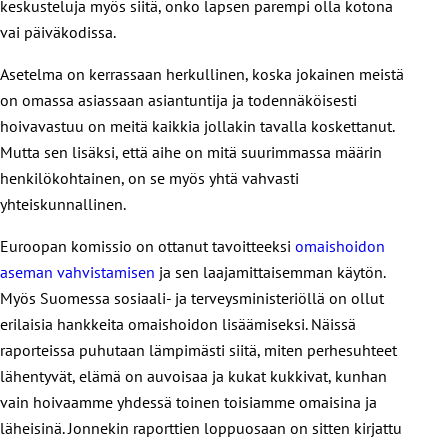
keskusteluja myös siitä, onko lapsen parempi olla kotona
vai päiväkodissa.
Asetelma on kerrassaan herkullinen, koska jokainen meistä
on omassa asiassaan asiantuntija ja todennäköisesti
hoivavastuu on meitä kaikkia jollakin tavalla koskettanut.
Mutta sen lisäksi, että aihe on mitä suurimmassa määrin
henkilökohtainen, on se myös yhtä vahvasti
yhteiskunnallinen.
Euroopan komissio on ottanut tavoitteeksi
omaishoidon
aseman vahvistamisen
ja sen laajamittaisemman käytön.
Myös Suomessa sosiaali- ja terveysministeriöllä on ollut
erilaisia hankkeita omaishoidon lisäämiseksi. Näissä
raporteissa puhutaan lämpimästi siitä, miten perhesuhteet
lähentyvät, elämä on auvoisaa ja kukat kukkivat, kunhan
vain hoivaamme yhdessä toinen toisiamme omaisina ja
läheisinä. Jonnekin raporttien loppuosaan on sitten kirjattu