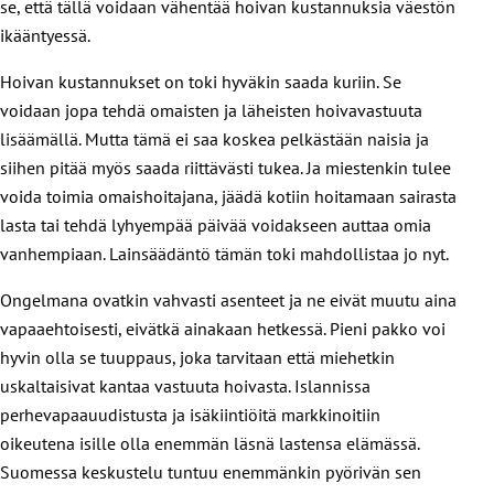
se, että tällä voidaan vähentää hoivan kustannuksia väestön
ikääntyessä.
Hoivan kustannukset on toki hyväkin saada kuriin. Se
voidaan jopa tehdä omaisten ja läheisten hoivavastuuta
lisäämällä. Mutta tämä ei saa koskea pelkästään naisia ja
siihen pitää myös saada riittävästi tukea. Ja miestenkin tulee
voida toimia omaishoitajana, jäädä kotiin hoitamaan sairasta
lasta tai tehdä lyhyempää päivää voidakseen auttaa omia
vanhempiaan. Lainsäädäntö tämän toki mahdollistaa jo nyt.
Ongelmana ovatkin vahvasti asenteet ja ne eivät muutu aina
vapaaehtoisesti, eivätkä ainakaan hetkessä. Pieni pakko voi
hyvin olla se tuuppaus, joka tarvitaan että miehetkin
uskaltaisivat kantaa vastuuta hoivasta. Islannissa
perhevapaauudistusta ja isäkiintiöitä markkinoitiin
oikeutena isille olla enemmän läsnä lastensa elämässä.
Suomessa keskustelu tuntuu enemmänkin pyörivän sen