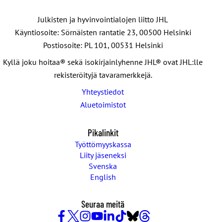
Julkisten ja hyvinvointialojen liitto JHL
Käyntiosoite: Sörnäisten rantatie 23, 00500 Helsinki
Postiosoite: PL 101, 00531 Helsinki
Kyllä joku hoitaa® sekä isokirjainlyhenne JHL® ovat JHL:lle
rekisteröityjä tavaramerkkejä.
Yhteystiedot
Aluetoimistot
Pikalinkit
Työttömyyskassa
Liity jäseneksi
Svenska
English
Seuraa meitä