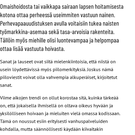
Omaishoidosta tai vaikkapa sairaan lapsen hoitamisesta
kotona ottaa perheessä useimmiten vastuun nainen.
Perhevapaauudistuksen avulla voitaisiin tukea naisten
työmarkkina-asemaa sekä tasa-arvoisia rakenteita.
Tällöin myös miehille olisi luontevampaa ja helpompaa
ottaa lisää vastuuta hoivasta.
Sanat ja lauseet ovat siitä mielenkiintoisia, että niistä on
usein löydettävissä myös piilomerkityksiä. Joskus nämä
piiloviestit voivat olla vahvempia alkuperäiset, kirjoitetut
sanat.
Viime aikojen trendi on ollut korostaa sitä, kuinka tärkeää
on, että jokaisella ihmisellä on oltava oikeus hyvään ja
yksilölliseen hoivaan ja mieluiten vielä omassa kodissaan.
Tämä on noussut esiin erityisesti vanhuspalveluiden
kohdalla, mutta säännöllisesti käydään kiivaitakin