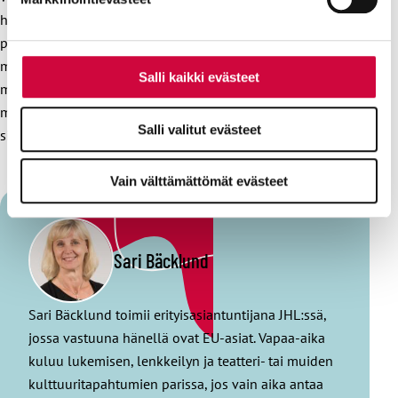
hallituksen agendalle. Olisiko vihdoin aika saada tehtyä
perhevapaauudistus, joka huomioisi niin lasten kuin
muidenkin hoivaa tarvitsevien vanhemmat, huoltajat ja
Salli kaikki evästeet
muutkin läheiset tasaveroisesti? Rakennetaan sellainen
malli, jossa kaunista on kääreen (korupuheiden) lisäksi myös
Salli valitut evästeet
sisältö (tasa-arvoisempi hoiva).
Vain välttämättömät evästeet
Sari Bäcklund
Sari Bäcklund toimii erityisasiantuntijana JHL:ssä,
jossa vastuuna hänellä ovat EU-asiat. Vapaa-aika
kuluu lukemisen, lenkkeilyn ja teatteri- tai muiden
kulttuuritapahtumien parissa, jos vain aika antaa