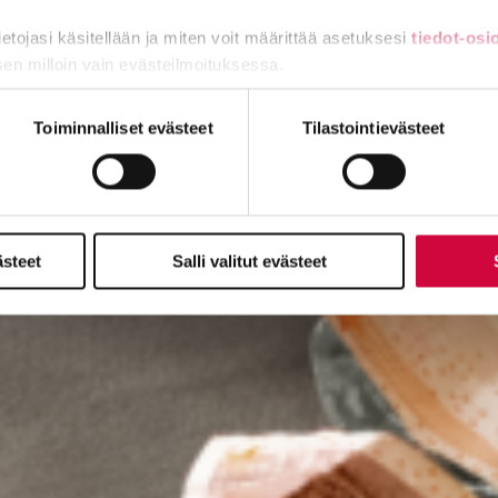
tietojasi käsitellään ja miten voit määrittää asetuksesi
tiedot-osi
sen milloin vain evästeilmoituksessa.
miä, osa sivuston toimintaa parantavia, ja osaa käytetään tilastoi
Toiminnalliset evästeet
Tilastointievästeet
ästeet
Salli valitut evästeet