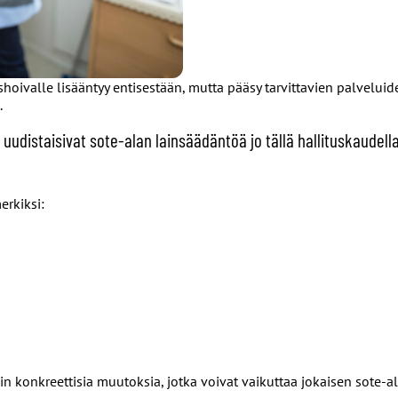
shoivalle lisääntyy entisestään, mutta pääsy tarvittavien palveluide
.
a uudistaisivat sote-alan lainsäädäntöä jo tällä hallituskaudel
erkiksi:
yvin konkreettisia muutoksia, jotka voivat vaikuttaa jokaisen sote