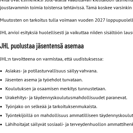
joustavammin toimia toistensa tehtävissä. Tämä koskee varsinkin s
Muutosten on tarkoitus tulla voimaan vuoden 2027 loppupuolell
JHL arvioi esityksiä huolellisesti ja vaikuttaa niiden sisältöön la
JHL puolustaa jäsentensä asemaa
JHL:n tavoitteena on varmistaa, että uudistuksessa:
Asiakas- ja potilasturvallisuus säilyy vahvana.
Jäsenten asema ja työehdot turvataan.
Koulutuksen ja osaamisen merkitys tunnustetaan.
Urakehitys- ja täydennyskoulutusmahdollisuudet paranevat.
Työnjako on selkeää ja tarkoituksenmukaista.
Työntekijöillä on mahdollisuus ammatilliseen täydennyskoulu
Lähihoitajat säilyvät sosiaali- ja terveydenhuollon ammattihenk