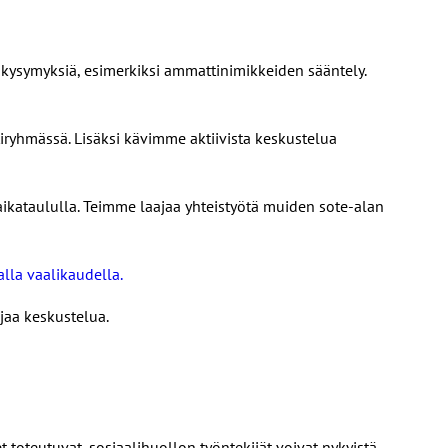
viä kysymyksiä, esimerkiksi ammattinimikkeiden sääntely.
tiryhmässä. Lisäksi kävimme aktiivista keskustelua
aikataululla. Teimme laajaa yhteistyötä muiden sote-alan
lla vaalikaudella.
jaa keskustelua.
 toteutuvat, sosiaalihuollon työntekijät voivat nykyistä