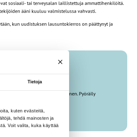
t sosiaali- tai terveysalan laillistettuja ammattihenkilöitä.
öntekijöiden ääni kuuluu valmistelussa vahvasti.
tetään, kun uudistuksen lausuntokierros on päättynyt ja
Tietoja
hittymismahdollisuuksien edistäminen. Pyöräily
eri muodoissaan.
ita, kuten evästeitä,
ältöjä, tehdä mainosten ja
ä. Voit valita, kuka käyttää