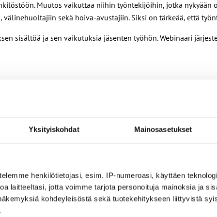
kilöstöön. Muutos vaikuttaa niihin työntekijöihin, jotka nykyään ova
, välinehuoltajiin sekä hoiva-avustajiin. Siksi on tärkeää, että ty
ksen sisältöä ja sen vaikutuksia jäsenten työhön. Webinaari järjes
Yksityiskohdat
Mainosasetukset
poliittisena asiantuntijana. Työssä innostaa kouluttautumis- ja ke
alla innostusta tuovat mm. keikoilla käyminen, lapset sekä pelit 
telemme henkilötietojasi, esim. IP-numeroasi, käyttäen teknologio
a laitteeltasi, jotta voimme tarjota personoituja mainoksia ja sis
näkemyksiä kohdeyleisöstä sekä tuotekehitykseen liittyvistä syist
.