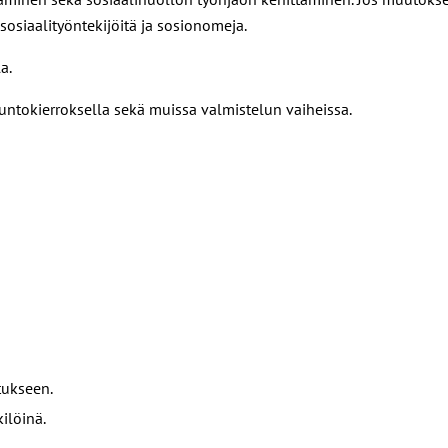
osiaalityöntekijöitä ja sosionomeja.
a.
usuntokierroksella sekä muissa valmistelun vaiheissa.
tukseen.
ilöinä.