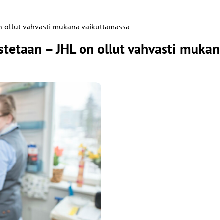
n ollut vahvasti mukana vaikuttamassa
stetaan – JHL on ollut vahvasti muka