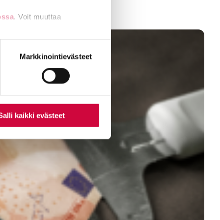
ossa
. Voit muuttaa
nti- tai
Markkinointievästeet
Salli kaikki evästeet