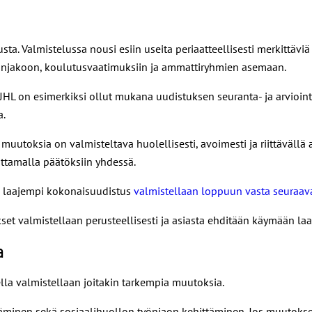
tusta. Valmistelussa nousi esiin useita periaatteellisesti merkittä
önjakoon, koulutusvaatimuksiin ja ammattiryhmien asemaan.
. JHL on esimerkiksi ollut mukana uudistuksen seuranta- ja arvioin
a.
utoksia on valmisteltava huolellisesti, avoimesti ja riittävällä 
ttamalla päätöksiin yhdessä.
ttä laajempi kokonaisuudistus
valmistellaan loppuun vasta seuraava
et valmistellaan perusteellisesti ja asiasta ehditään käymään laa
a
lla valmistellaan joitakin tarkempia muutoksia.
täminen sekä sosiaalihuollon työnjaon kehittäminen. Jos muutokset