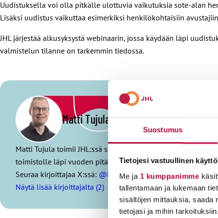
Uudistuksella voi olla pitkälle ulottuvia vaikutuksia sote-alan hen
Lisäksi uudistus vaikuttaa esimerkiksi henkilökohtaisiin avustajiin
JHL järjestää alkusyksystä webinaarin, jossa käydään läpi uudistu
valmistelun tilanne on tarkemmin tiedossa.
Matti Tujula
Suostumus
Matti Tujula toimii JHL:ssä sote-aloista vastaavana koulutus
toimistolle läpi vuoden pitää oman mielen virkeänä. Vapaa-aj
Tietojesi vastuullinen käyttö
Seuraa kirjoittajaa X:ssä:
@MattiTujula
Me ja
1 kumppanimme
käsit
Näytä lisää kirjoittajalta (2)
tallentamaan ja lukemaan tieto
sisältöjen mittauksia, saada 
tietojasi ja mihin tarkoituksiin