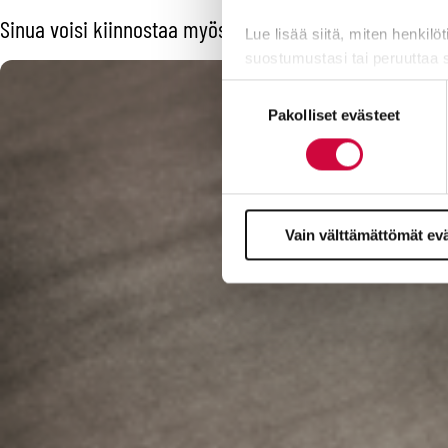
Sinua voisi kiinnostaa myös
Lue lisää siitä, miten henkilö
suostumustasi tai peruuttaa 
Suostumuksen
Evästeistä osa on välttämättö
Pakolliset evästeet
valinta
markkinointitarkoituksiin.
Vain välttämättömät ev