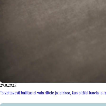
29.8.2025
Toivottavasti hallitus ei vain riitele ja leikkaa, kun pitäisi luovia ja 