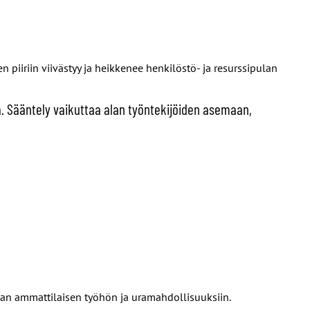
n piiriin viivästyy ja heikkenee henkilöstö- ja resurssipulan
la. Sääntely vaikuttaa alan työntekijöiden asemaan,
-alan ammattilaisen työhön ja uramahdollisuuksiin.