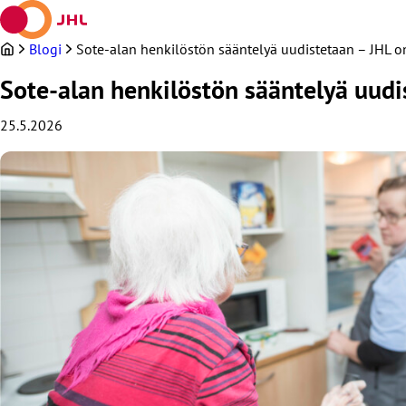
Siirry
sisältöön
Blogi
Sote-alan henkilöstön sääntelyä uudistetaan – JHL o
Sote-alan henkilöstön sääntelyä uudi
25.5.2026