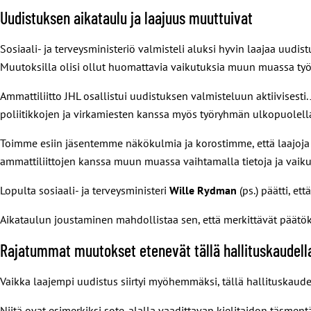
Uudistuksen aikataulu ja laajuus muuttuivat
Sosiaali- ja terveysministeriö valmisteli aluksi hyvin laajaa uudis
Muutoksilla olisi ollut huomattavia vaikutuksia muun muassa ty
Ammattiliitto JHL osallistui uudistuksen valmisteluun aktiivisesti
poliitikkojen ja virkamiesten kanssa myös työryhmän ulkopuolell
Toimme esiin jäsentemme näkökulmia ja korostimme, että laajoja mu
ammattiliittojen kanssa muun muassa vaihtamalla tietoja ja vaiku
Lopulta sosiaali- ja terveysministeri
Wille Rydman
(ps.) päätti, e
Aikataulun joustaminen mahdollistaa sen, että merkittävät päätöks
Rajatummat muutokset etenevät tällä hallituskaudell
Vaikka laajempi uudistus siirtyi myöhemmäksi, tällä hallituskaude
Niitä ovat esimerkiksi sote-alalla vaadittavan kielitaidon täsmen