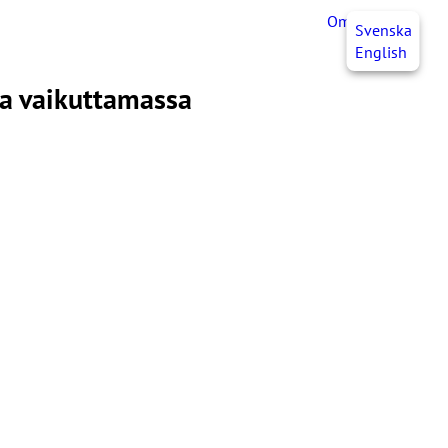
OmaJHL
FI
Svenska
English
na vaikuttamassa