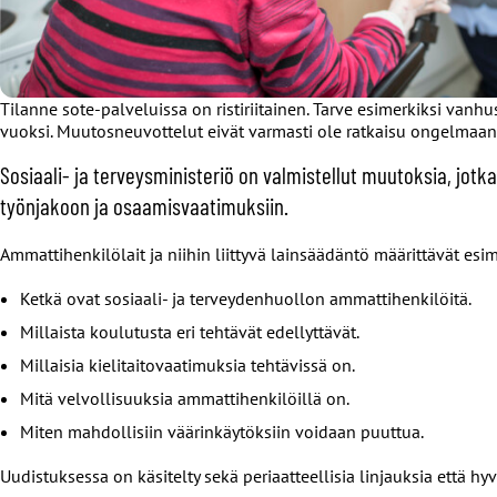
Tilanne sote-palveluissa on ristiriitainen. Tarve esimerkiksi vanhu
vuoksi. Muutosneuvottelut eivät varmasti ole ratkaisu ongelmaan
Sosiaali- ja terveysministeriö on valmistellut muutoksia, jotk
työnjakoon ja osaamisvaatimuksiin.
Ammattihenkilölait ja niihin liittyvä lainsäädäntö määrittävät esim
Ketkä ovat sosiaali- ja terveydenhuollon ammattihenkilöitä.
Millaista koulutusta eri tehtävät edellyttävät.
Millaisia kielitaitovaatimuksia tehtävissä on.
Mitä velvollisuuksia ammattihenkilöillä on.
Miten mahdollisiin väärinkäytöksiin voidaan puuttua.
Uudistuksessa on käsitelty sekä periaatteellisia linjauksia että h