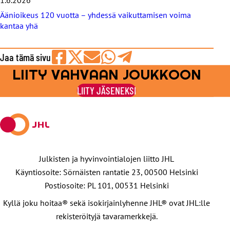
1.6.2026
Äänioikeus 120 vuotta – yhdessä vaikuttamisen voima
kantaa yhä
Jaa tämä sivu
LIITY VAHVAAN JOUKKOON
Jaa
Jaa
Jaa
Jaa
Jaa
Facebookissa
viestipalvelu
sähköpostilla
WhatsAppilla
Telegramilla
LIITY JÄSENEKSI
X:ssä
Julkisten ja hyvinvointialojen liitto JHL
Käyntiosoite: Sörnäisten rantatie 23, 00500 Helsinki
Postiosoite: PL 101, 00531 Helsinki
Kyllä joku hoitaa® sekä isokirjainlyhenne JHL® ovat JHL:lle
rekisteröityjä tavaramerkkejä.