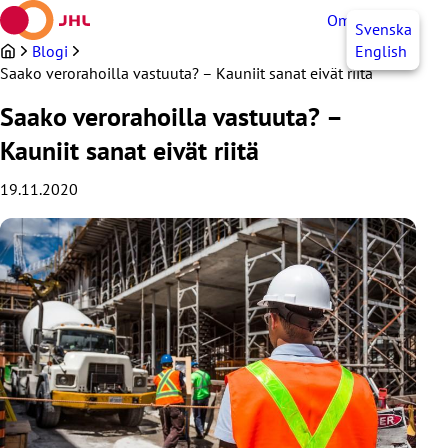
Siirry
OmaJHL
FI
Svenska
sisältöön
Blogi
English
Saako verorahoilla vastuuta? – Kauniit sanat eivät riitä
Saako verorahoilla vastuuta? –
Kauniit sanat eivät riitä
19.11.2020