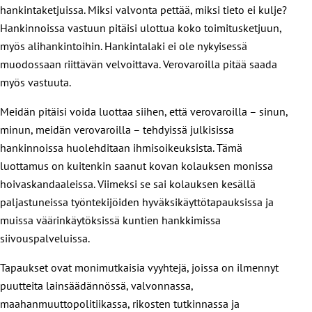
hankintaketjuissa. Miksi valvonta pettää, miksi tieto ei kulje?
Hankinnoissa vastuun pitäisi ulottua koko toimitusketjuun,
myös alihankintoihin. Hankintalaki ei ole nykyisessä
muodossaan riittävän velvoittava. Verovaroilla pitää saada
myös vastuuta.
Meidän pitäisi voida luottaa siihen, että verovaroilla – sinun,
minun, meidän verovaroilla – tehdyissä julkisissa
hankinnoissa huolehditaan ihmisoikeuksista. Tämä
luottamus on kuitenkin saanut kovan kolauksen monissa
hoivaskandaaleissa. Viimeksi se sai kolauksen kesällä
paljastuneissa työntekijöiden hyväksikäyttötapauksissa ja
muissa väärinkäytöksissä kuntien hankkimissa
siivouspalveluissa.
Tapaukset ovat monimutkaisia vyyhtejä, joissa on ilmennyt
puutteita lainsäädännössä, valvonnassa,
maahanmuuttopolitiikassa, rikosten tutkinnassa ja