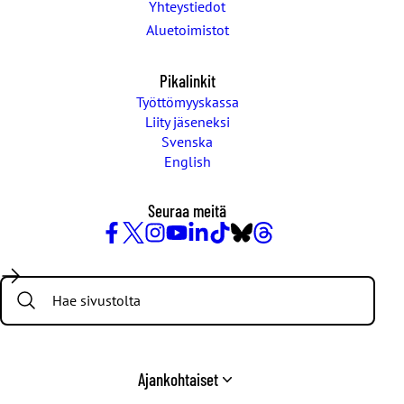
Yhteystiedot
Aluetoimistot
Pikalinkit
Työttömyyskassa
Liity jäseneksi
Svenska
English
Seuraa meitä
Facebook
X
Instagram
YouTube
LinkedIn
TikTok
Bluesky
Threads
/
Search:
Twitter
Ajankohtaiset