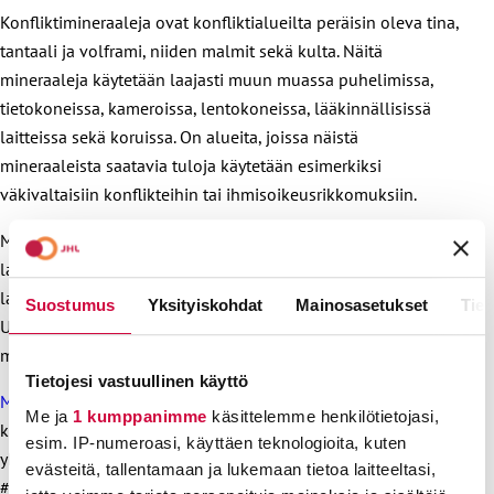
Konfliktimineraaleja ovat konfliktialueilta peräisin oleva tina,
tantaali ja volframi, niiden malmit sekä kulta. Näitä
mineraaleja käytetään laajasti muun muassa puhelimissa,
tietokoneissa, kameroissa, lentokoneissa, lääkinnällisissä
laitteissa sekä koruissa. On alueita, joissa näistä
mineraaleista saatavia tuloja käytetään esimerkiksi
väkivaltaisiin konflikteihin tai ihmisoikeusrikkomuksiin.
Meillä Suomessa eduskunta käsittelee parhaillaan
lakiesitystä konfliktimineraaleista. Näin meidän
lainsäädäntömme saadaan vastaamaan EU:n lainsäädäntöä.
Suostumus
Yksityiskohdat
Mainosasetukset
Tiet
Uusi lainsäädäntö tuo velvoitteita näiden mineraalien
maahantuojille.
Tietojesi vastuullinen käyttö
Me JHL:ssä toivomme
, että Suomeen saadaan pian sitova,
Me ja
1 kumppanimme
käsittelemme henkilötietojasi,
kaikkia yrityksiä ja ihmisoikeuksia koskeva laki yritysten
esim. IP-numeroasi, käyttäen teknologioita, kuten
yhteiskuntavastuusta. Liitto
on seurannut asiaa
tiiviisti aina
evästeitä, tallentamaan ja lukemaan tietoa laitteeltasi,
#Ykkösketjuun -kampanjasta asti ja
lausui kantansa
lakia