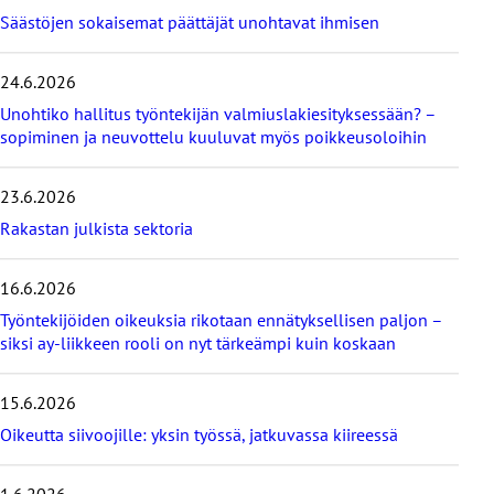
t
Säästöjen sokaisemat päättäjät unohtavat ihmisen
a
v
i
24.6.2026
i
Unohtiko hallitus työntekijän valmiuslakiesityksessään? –
m
e
sopiminen ja neuvottelu kuuluvat myös poikkeusoloihin
i
s
23.6.2026
i
m
Rakastan julkista sektoria
m
ä
16.6.2026
t
b
Työntekijöiden oikeuksia rikotaan ennätyksellisen paljon –
l
siksi ay-liikkeen rooli on nyt tärkeämpi kuin koskaan
o
g
i
15.6.2026
t
Oikeutta siivoojille: yksin työssä, jatkuvassa kiireessä