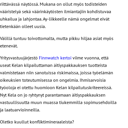
riittävässä näytössä. Mukana on ollut myös todisteiden
vääristelyä sekä väärinkäytösten ilmiantajiin kohdistuvaa
uhkailua ja lahjontaa. Ay-liikkeelle nämä ongelmat eivät
tietenkään olleet uusia.
Välillä tuntuu toivottomalta, mutta pikku hiljaa asiat myös
etenevät.
Yritysvastuujärjestö
Finnwatch kertoi
viime vuonna, että
useat Kelan kilpailuttaman äitiyspakkauksen tuotteista
valmistetaan niin sanotuissa riskimaissa, joissa työelämän
oikeuksien toteutumisessa on ongelmia. Ihmisarvoisia
työoloja ei otettu huomioon Kelan kilpailutuskriteereissä.
Nyt Kela on jo ryhtynyt parantamaan äitiyspakkauksen
vastuullisuutta muun muassa tiukemmilla sopimusehdoilla
ja laatuarvioinneilla.
Oletko kuullut konfliktimineraaleista?