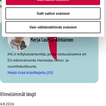
kärsivät, kun toiset saavat etua polkemalla hintoja tai
työehtoja.
Salli valitut evästeet
Vain välttämättömät evästeet
Merja Launis-Ahtiainen
JHL:n erityisasiantuntija, jonka vastuualueena on
EU-edunvalvonta. Harrastaa sielun- ja
ruumiinkulttuuria.
Näytä lisää kirjoittajalta (10)
O
Viimeisimmät blogit
h
i
4.8.2026