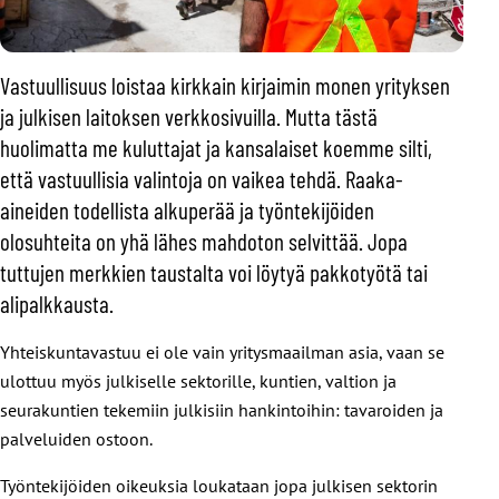
Vastuullisuus loistaa kirkkain kirjaimin monen yrityksen
ja julkisen laitoksen verkkosivuilla. Mutta tästä
huolimatta me kuluttajat ja kansalaiset koemme silti,
että vastuullisia valintoja on vaikea tehdä. Raaka-
aineiden todellista alkuperää ja työntekijöiden
olosuhteita on yhä lähes mahdoton selvittää. Jopa
tuttujen merkkien taustalta voi löytyä pakkotyötä tai
alipalkkausta.
Yhteiskuntavastuu ei ole vain yritysmaailman asia, vaan se
ulottuu myös julkiselle sektorille, kuntien, valtion ja
seurakuntien tekemiin julkisiin hankintoihin: tavaroiden ja
palveluiden ostoon.
Työntekijöiden oikeuksia loukataan jopa julkisen sektorin