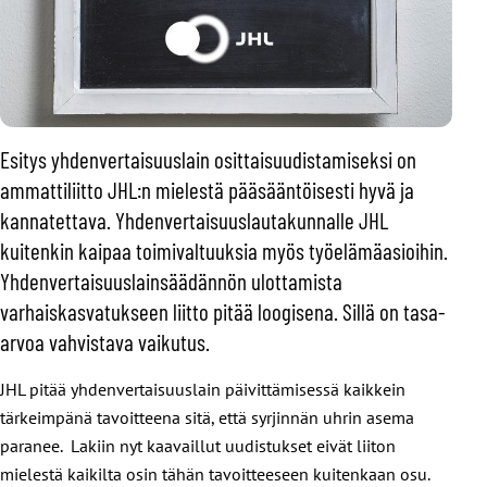
Esitys yhdenvertaisuuslain osittaisuudistamiseksi on
ammattiliitto JHL:n mielestä pääsääntöisesti hyvä ja
kannatettava. Yhdenvertaisuuslautakunnalle JHL
kuitenkin kaipaa toimivaltuuksia myös työelämäasioihin.
Yhdenvertaisuuslainsäädännön ulottamista
varhaiskasvatukseen liitto pitää loogisena. Sillä on tasa-
arvoa vahvistava vaikutus.
JHL pitää yhdenvertaisuuslain päivittämisessä kaikkein
tärkeimpänä tavoitteena sitä, että syrjinnän uhrin asema
paranee. Lakiin nyt kaavaillut uudistukset eivät liiton
mielestä kaikilta osin tähän tavoitteeseen kuitenkaan osu.