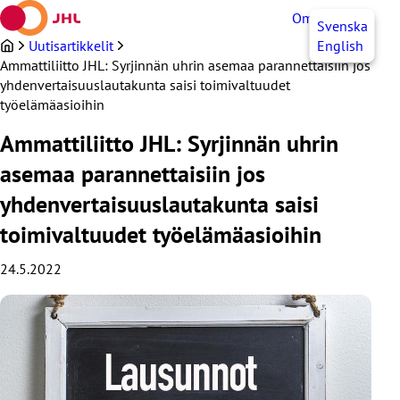
Siirry
OmaJHL
FI
Svenska
sisältöön
Uutisartikkelit
English
Ammattiliitto JHL: Syrjinnän uhrin asemaa parannettaisiin jos
yhdenvertaisuuslautakunta saisi toimivaltuudet
työelämäasioihin
Ammattiliitto JHL: Syrjinnän uhrin
asemaa parannettaisiin jos
yhdenvertaisuuslautakunta saisi
toimivaltuudet työelämäasioihin
24.5.2022