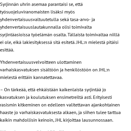
Syrjinnän uhrin asemaa parantaisi se, että
työsuojeluviranomaisten lisäksi myös
yhdenvertaisuusvaltuutetulla sekä tasa-arvo- ja
yhdenvertaisuuslautakunnalla olisi toimivalta
syrjintäasioissa työelämän osalta. Tällaista toimivaltaa niillä
ei ole, eikä lakiesityksessä sitä esitetä. JHL:n mielestä pitäisi
esittää.
Yhdenvertaisuusvelvoitteen ulottaminen
varhaiskasvatuksen sisältöön ja henkilöstöön on JHL:n
mielestä erittäin kannatettavaa.
– On tärkeää, että ehkäistään kaikenlaista syrjintää jo
kasvatuksen ja koulutuksen ensimetreiltä asti. Erityisesti
rasismin kitkeminen on edelleen valitettavan ajankohtainen
haaste jo varhaiskasvatuksesta alkaen, ja siihen tulee tarttua
kaikin mahdollisin keinoin, JHL kirjoittaa lausunnossaan.