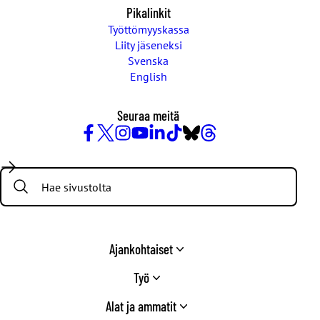
Pikalinkit
Työttömyyskassa
Liity jäseneksi
Svenska
English
Seuraa meitä
Facebook
X
Instagram
YouTube
LinkedIn
TikTok
Bluesky
Threads
/
Search:
Twitter
Ajankohtaiset
Työ
Alat ja ammatit