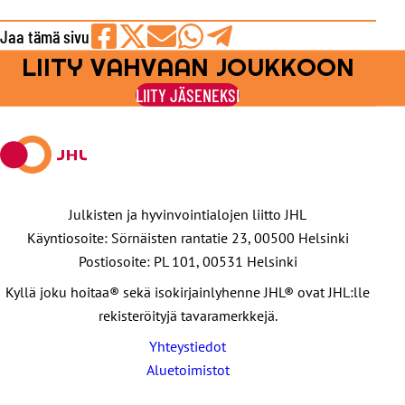
Jaa tämä sivu
LIITY VAHVAAN JOUKKOON
Jaa
Jaa
Jaa
Jaa
Jaa
Facebookissa
viestipalvelu
sähköpostilla
WhatsAppilla
Telegramilla
LIITY JÄSENEKSI
X:ssä
Julkisten ja hyvinvointialojen liitto JHL
Käyntiosoite: Sörnäisten rantatie 23, 00500 Helsinki
Postiosoite: PL 101, 00531 Helsinki
Kyllä joku hoitaa® sekä isokirjainlyhenne JHL® ovat JHL:lle
rekisteröityjä tavaramerkkejä.
Yhteystiedot
Aluetoimistot