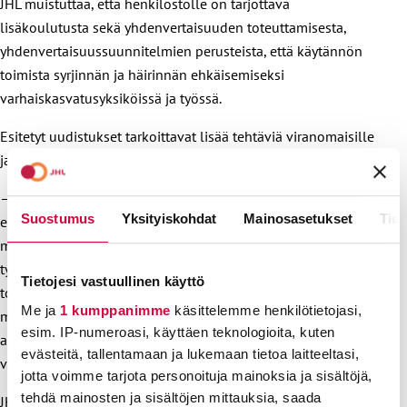
JHL muistuttaa, että henkilöstölle on tarjottava
lisäkoulutusta sekä yhdenvertaisuuden toteuttamisesta,
yhdenvertaisuussuunnitelmien perusteista, että käytännön
toimista syrjinnän ja häirinnän ehkäisemiseksi
varhaiskasvatusyksiköissä ja työssä.
Esitetyt uudistukset tarkoittavat lisää tehtäviä viranomaisille
ja myös varhaiskasvatuksen toimijoille.
– Jotta sinällään oikeat uudistukset voidaan toteuttaa
Suostumus
Yksityiskohdat
Mainosasetukset
Tiet
esityksessä esitetyillä tavoilla, on välttämätöntä, että tähän
myös varataan riittävästi resursseja. Sekä
työsuojeluviranomaiset että yhdenvertaisuusvaltuutetun
Tietojesi vastuullinen käyttö
toimisto ovat jo nyt kuormitettuja. Lisätehtävät tarkoittavat
Me ja
1 kumppanimme
käsittelemme henkilötietojasi,
myös lisääntyvää työmäärää. Kuntien on myös varattava
esim. IP-numeroasi, käyttäen teknologioita, kuten
aikaa varhaiskasvatuksen toimijoiden perehdyttämiseen lain
evästeitä, tallentamaan ja lukemaan tietoa laitteeltasi,
vaatimuksista.
jotta voimme tarjota personoituja mainoksia ja sisältöjä,
tehdä mainosten ja sisältöjen mittauksia, saada
JHL pitää välttämättömänä, että uudistuksen toteuttaminen