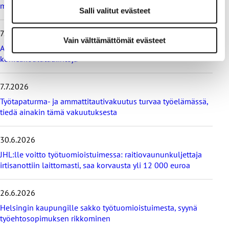
i
muutosta
Salli valitut evästeet
m
m
7.7.2026
ä
Vain välttämättömät evästeet
t
Ammattiliitto JHL vastustaa maksullisia avoimia
u
korkeakoulututkintoja
u
t
i
7.7.2026
s
Työtapaturma- ja ammattitautivakuutus turvaa työelämässä,
e
tiedä ainakin tämä vakuutuksesta
t
30.6.2026
JHL:lle voitto työtuomioistuimessa: raitiovaununkuljettaja
irtisanottiin laittomasti, saa korvausta yli 12 000 euroa
26.6.2026
Helsingin kaupungille sakko työtuomioistuimesta, syynä
työehtosopimuksen rikkominen