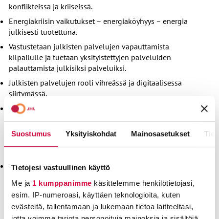
konflikteissa ja kriiseissä.
Energiakriisin vaikutukset – energiaköyhyys – energia
julkisesti tuotettuna.
Vastustetaan julkisten palvelujen vapauttamista
kilpailulle ja tuetaan yksityistettyjen palveluiden
palauttamista julkisiksi palveluiksi.
Julkisten palvelujen rooli vihreässä ja digitaalisessa
siirtymässä.
Edistetään oikeudenmukaista verotusta, tuetaan
varallisuusveron asettamista sekä
määräenemmistöpäätöksiä veroasioihin EU:ssa. Julkisissa
Suostumus
Yksityiskohdat
Mainosasetukset
Tiet
hankinnoissa tessien noudattaminen, ympäristö- ja
verovelvoitteet.
Panostetaan enemmän työssäkäyvien köyhien määrän
Tietojesi vastuullinen käyttö
vähentämiseen. Ollaan mukana keskusteluissa EU:n
Me ja
1 kumppanimme
käsittelemme henkilötietojasi,
perussopimuksen avaamiseksi liittyen makrotalouden
esim. IP-numeroasi, käyttäen teknologioita, kuten
kysymyksiin, julkiseen rahoitukseen, verotukseen ja
evästeitä, tallentamaan ja lukemaan tietoa laitteeltasi,
terveydenhuoltoon – taataan investoinnit julkisiin
jotta voimme tarjota personoituja mainoksia ja sisältöjä,