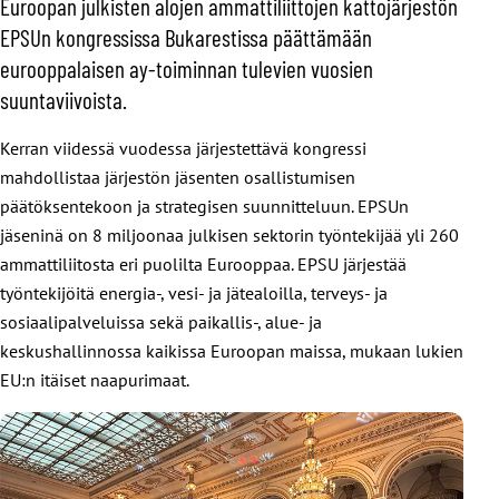
Euroopan julkisten alojen ammattiliittojen kattojärjestön
EPSUn kongressissa Bukarestissa päättämään
eurooppalaisen ay-toiminnan tulevien vuosien
suuntaviivoista.
Kerran viidessä vuodessa järjestettävä kongressi
mahdollistaa järjestön jäsenten osallistumisen
päätöksentekoon ja strategisen suunnitteluun. EPSUn
jäseninä on 8 miljoonaa julkisen sektorin työntekijää yli 260
ammattiliitosta eri puolilta Eurooppaa. EPSU järjestää
työntekijöitä energia-, vesi- ja jätealoilla, terveys- ja
sosiaalipalveluissa sekä paikallis-, alue- ja
keskushallinnossa kaikissa Euroopan maissa, mukaan lukien
EU:n itäiset naapurimaat.