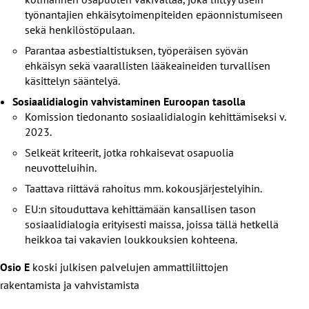
työnantajien ehkäisytoimenpiteiden epäonnistumiseen
sekä henkilöstöpulaan.
Parantaa asbestialtistuksen, työperäisen syövän
ehkäisyn sekä vaarallisten lääkeaineiden turvallisen
käsittelyn sääntelyä.
Sosiaalidialogin vahvistaminen Euroopan tasolla
Komission tiedonanto sosiaalidialogin kehittämiseksi v.
2023.
Selkeät kriteerit, jotka rohkaisevat osapuolia
neuvotteluihin.
Taattava riittävä rahoitus mm. kokousjärjestelyihin.
EU:n sitouduttava kehittämään kansallisen tason
sosiaalidialogia erityisesti maissa, joissa tällä hetkellä
heikkoa tai vakavien loukkouksien kohteena.
Osio E
koski julkisen palvelujen ammattiliittojen
rakentamista ja vahvistamista