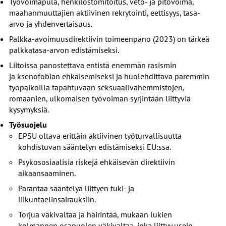
Työvoimapula, henkilöstömitoitus, veto- ja pitovoima,
maahanmuuttajien aktiivinen rekrytointi, eettisyys, tasa-
arvo ja yhdenvertaisuus.
Palkka-avoimuusdirektiivin toimeenpano (2023) on tärkeä
palkkatasa-arvon edistämiseksi.
Liitoissa panostettava entistä enemmän rasismin
ja ksenofobian ehkäisemiseksi ja huolehdittava paremmin
työpaikoilla tapahtuvaan seksuaalivähemmistöjen,
romaanien, ulkomaisen työvoiman syrjintään liittyviä
kysymyksiä.
Työsuojelu
EPSU oltava erittäin aktiivinen työturvallisuutta
kohdistuvan sääntelyn edistämiseksi EU:ssa.
Psykososiaalisia riskejä ehkäisevän direktiivin
aikaansaaminen.
Parantaa sääntelyä liittyen tuki- ja
liikuntaelinsairauksiin.
Torjua väkivaltaa ja häirintää, mukaan lukien
kolmannen osapuolen väkivaltaa, joka liittyy usein