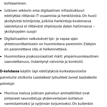
kohtaaminen.
Julkisen sektorin oma digitaalinen infrastruktuuri
edellyttää riittävää IT-osaamista ja henkilöstöä. On huoli
yksityisistä toimijoista, julkisia hankintoja koskevassa
sääntelyssä ei riittävästi ohjeistusta datan hallinnassa –
yksityisyyden suoja!
Digitalisaation vaikutukset työ- ja vapaa-ajan
yhteensovittamiseen on huomioitava paremmin. Etätyön
on parannettava sitä, ei heikennettävä.
Huomioitava psykososiaaliset riskit: ympärivuorokautinen
saavutettavuus, lisääntynyt valvonta ja kontrolli.
D-kohdassa
käytiin läpi edellytyksiä korkeatasoiselle
palvelulle otsikolla
Laadukkaat työsuhteet luovat laadukkaita
palveluja
:
Monissa maissa julkisen palvelun ammattiliitot ovat
johtaneet neuvotteluja yhdenvertaisen kohtelun
varmistamiseksi ja syrjinnän torjumiseksi. On kuitenkin