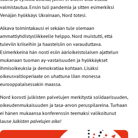
valmistautua. Ensin tuli pandemia ja sitten esimerkiksi
Venäjän hyökkäys Ukrainaan, Nord totesi.
Alkava toimintakausi ei sekään tule olemaan
ammattiyhdistysliikkeelle helppo. Nord muistutti, että
tuleviin kriiseihin ja haasteisiin on varauduttava.
Esimerkkeinä hän nosti esiin äärioikeistolaisen ajattelun
mukanaan tuoman ay-vastaisuuden ja hyökkäykset
ihmisoikeuksia ja demokratiaa kohtaan. Lisäksi
oikeusvaltioperiaate on uhattuna liian monessa
eurooppalaisessakin maassa.
Nord korosti julkisten palvelujen merkitystä solidaarisuuden,
oikeudenmukaisuuden ja tasa-arvon peruspilareina. Turhaan
ei hänen mukaansa konferenssin teemaksi valikoitunut
lause
Julkisten palvelujen aika!