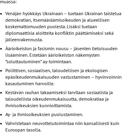
muassa:
Venäjän hyökkäys Ukrainaan – tuetaan Ukrainan taistelua
demokratian, itsemääräämisoikeuden ja alueellisen
koskemattomuuden puolesta. Lisäksi tuetaan
diplomaattisia aloitteita konfliktin päättämiseksi sekä
jälleenrakennusta.
Äärioikeiston ja fasismin nousu – jäsenten tietoisuuden
lisääminen. Estetään äärioikeiston näkemysten
”soluttautuminen” ay-toimintaan.
Poliittisen, sosiaalisen, taloudellisen ja ekologisen
epäoikeudenmukaisuuden vastustaminen – hyvinvoinnin
kasautuminen harvoille.
Kestävän rauhan takaamiseksi tarvitaan sosiaalista ja
taloudellista oikeudenmukaisuutta, demokratiaa ja
ihmisoikeuksien kunnioittamista.
Ay- ja ihmisoikeuksien puolustaminen.
Vahvistetaan neuvottelutoimintaa niin kansallisesti kuin
Euroopan tasolla.