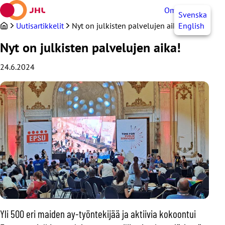
Siirry
OmaJHL
FI
Svenska
sisältöön
Uutisartikkelit
Nyt on julkisten palvelujen aika!
English
Nyt on julkisten palvelujen aika!
24.6.2024
Yli 500 eri maiden ay-työntekijää ja aktiivia kokoontui