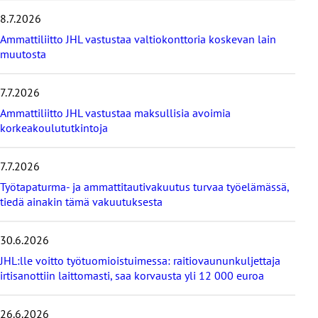
e
8.7.2026
i
s
Ammattiliitto JHL vastustaa valtiokonttoria koskevan lain
i
muutosta
m
m
7.7.2026
ä
t
Ammattiliitto JHL vastustaa maksullisia avoimia
u
korkeakoulututkintoja
u
t
i
7.7.2026
s
Työtapaturma- ja ammattitautivakuutus turvaa työelämässä,
e
tiedä ainakin tämä vakuutuksesta
t
30.6.2026
JHL:lle voitto työtuomioistuimessa: raitiovaununkuljettaja
irtisanottiin laittomasti, saa korvausta yli 12 000 euroa
26.6.2026