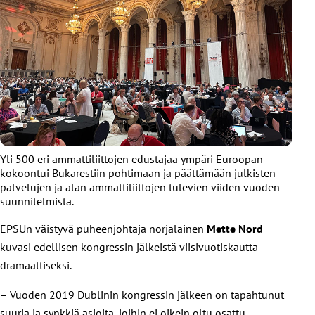
Yli 500 eri ammattiliittojen edustajaa ympäri Euroopan
kokoontui Bukarestiin pohtimaan ja päättämään julkisten
palvelujen ja alan ammattiliittojen tulevien viiden vuoden
suunnitelmista.
EPSUn väistyvä puheenjohtaja norjalainen
Mette Nord
kuvasi edellisen kongressin jälkeistä viisivuotiskautta
dramaattiseksi.
– Vuoden 2019 Dublinin kongressin jälkeen on tapahtunut
suuria ja synkkiä asioita, joihin ei oikein oltu osattu