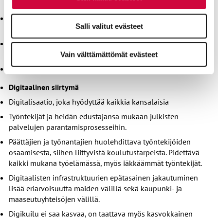
tietoisuuden lisäämistä.
Arvioidaan vaikutukset eri sektoreille ja sitä, miten
Salli valitut evästeet
sopeutetaan työelämää ilmastonmuutoksen vaikutuksille.
Huolehditaan, että työntekijät ja heidän edustajansa ovat
mukana muutosprosesseissa.
Vain välttämättömät evästeet
Varaudutaan ilmastopakolaisiin.
Digitaalinen siirtymä
Digitalisaatio, joka hyödyttää kaikkia kansalaisia
Työntekijät ja heidän edustajansa mukaan julkisten
palvelujen parantamisprosesseihin.
Päättäjien ja työnantajien huolehdittava työntekijöiden
osaamisesta, siihen liittyvistä koulutustarpeista. Pidettävä
kaikki mukana työelämässä, myös iäkkäämmät työntekijät.
Digitaalisten infrastruktuurien epätasainen jakautuminen
lisää eriarvoisuutta maiden välillä sekä kaupunki- ja
maaseutuyhteisöjen välillä.
Digikuilu ei saa kasvaa, on taattava myös kasvokkainen