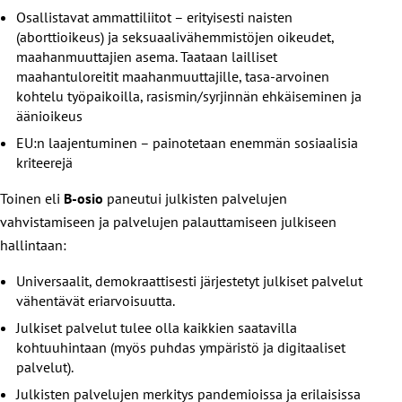
Osallistavat ammattiliitot – erityisesti naisten
(aborttioikeus) ja seksuaalivähemmistöjen oikeudet,
maahanmuuttajien asema. Taataan lailliset
maahantuloreitit maahanmuuttajille, tasa-arvoinen
kohtelu työpaikoilla, rasismin/syrjinnän ehkäiseminen ja
äänioikeus
EU:n laajentuminen – painotetaan enemmän sosiaalisia
kriteerejä
Toinen eli
B-osio
paneutui julkisten palvelujen
vahvistamiseen ja palvelujen palauttamiseen julkiseen
hallintaan:
Universaalit, demokraattisesti järjestetyt julkiset palvelut
vähentävät eriarvoisuutta.
Julkiset palvelut tulee olla kaikkien saatavilla
kohtuuhintaan (myös puhdas ympäristö ja digitaaliset
palvelut).
Julkisten palvelujen merkitys pandemioissa ja erilaisissa