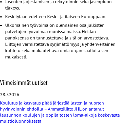
Jäsenten järjestämisen ja rekrytoinnin sekä jäsenpidon
tärkeys.
Keskitytään edelleen Keski- ja itäiseen Eurooppaan.
Ulkomainen työvoima on olennainen osa julkisten
palvelujen työvoimaa monissa maissa. Heidän
panoksensa on tunnustettava ja sitä on arvostettava.
Liittojen varmistettava syrjimättömyys ja yhdenvertainen
kohtelu sekä mukautettava omia organisaatioita sen
mukaisesti.
O
Viimeisimmät uutiset
h
i
28.7.2026
t
Koulutus ja kasvatus pitää järjestää lasten ja nuorten
a
hyvinvoinnin ehdoilla – Ammattiliitto JHL on antanut
v
lausunnon koulujen ja oppilaitosten loma-aikoja koskevasta
i
muistioluonnoksesta
i
m