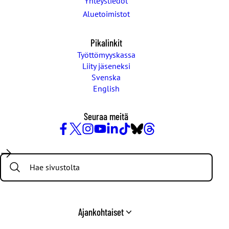
Yhteystiedot
Aluetoimistot
Pikalinkit
Työttömyyskassa
Liity jäseneksi
Svenska
English
Seuraa meitä
Facebook
X
Instagram
YouTube
LinkedIn
TikTok
Bluesky
Threads
/
Search:
Twitter
Ajankohtaiset