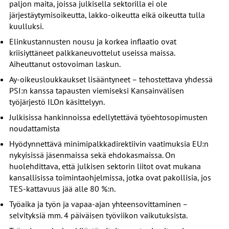
paljon maita, joissa julkisella sektorilla ei ole
järjestäytymisoikeutta, lakko-oikeutta eikä oikeutta tulla
kuulluksi.
Elinkustannusten nousu ja korkea inflaatio ovat
kriisiyttäneet palkkaneuvottelut useissa maissa.
Aiheuttanut ostovoiman laskun.
Ay-oikeusloukkaukset lisääntyneet – tehostettava yhdessä
PSI:n kanssa tapausten viemiseksi Kansainvälisen
työjärjestö ILOn käsittelyyn.
Julkisissa hankinnoissa edellytettävä työehtosopimusten
noudattamista
Hyödynnettävä minimipalkkadirektiivin vaatimuksia EU:n
nykyisissä jäsenmaissa sekä ehdokasmaissa. On
huolehdittava, että julkisen sektorin liitot ovat mukana
kansallisissa toimintaohjelmissa, jotka ovat pakollisia, jos
TES-kattavuus jää alle 80 %:n.
Työaika ja työn ja vapaa-ajan yhteensovittaminen –
selvityksiä mm. 4 päiväisen työviikon vaikutuksista.