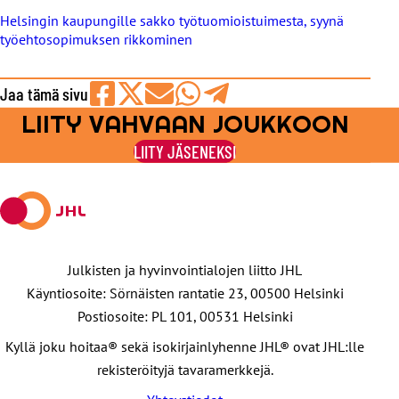
Helsingin kaupungille sakko työtuomioistuimesta, syynä
työehtosopimuksen rikkominen
Jaa tämä sivu
LIITY VAHVAAN JOUKKOON
Jaa
Jaa
Jaa
Jaa
Jaa
Facebookissa
viestipalvelu
sähköpostilla
WhatsAppilla
Telegramilla
LIITY JÄSENEKSI
X:ssä
Julkisten ja hyvinvointialojen liitto JHL
Käyntiosoite: Sörnäisten rantatie 23, 00500 Helsinki
Postiosoite: PL 101, 00531 Helsinki
Kyllä joku hoitaa® sekä isokirjainlyhenne JHL® ovat JHL:lle
rekisteröityjä tavaramerkkejä.