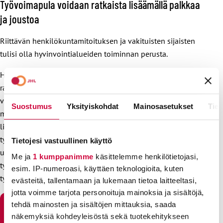
Työvoimapula voidaan ratkaista lisäämällä palkkaa
ja joustoa
Riittävän henkilökuntamitoituksen ja vakituisten sijaisten
tulisi olla hyvinvointialueiden toiminnan perusta.
Hyvinvointialueiden henkilöstöpulaa tulisi ensisijaisesti
ratkoa lisäämällä hyvinvointialueiden vetovoimaisuutta, ei
vuokratyövoimalla. Vetovoimaisuutta lisääviä tekijöitä ovat
Suostumus
Yksityiskohdat
Mainosasetukset
Tiet
muun muassa kilpailukykyinen palkka sekä lisäkorvaus
lisätehtävistä ja ylimääräisestä työstä. Lisäksi joustavat
työaikajärjestelyt, oikeus hallita työmatkaa, hyvä työilmapiiri,
Tietojesi vastuullinen käyttö
urakehitysmahdollisuudet ja henkilöstöedut lisäävät
Me ja
1 kumppanimme
käsittelemme henkilötietojasi,
työntekijöiden tyytyväisyyttä sekä motivaatiota pysyä
esim. IP-numeroasi, käyttäen teknologioita, kuten
työnantajan palveluksessa.
evästeitä, tallentamaan ja lukemaan tietoa laitteeltasi,
jotta voimme tarjota personoituja mainoksia ja sisältöjä,
tehdä mainosten ja sisältöjen mittauksia, saada
JHL:N LAUSUNTO VUOKRATYÖVOIMAN KÄYTÖSTÄ
näkemyksiä kohdeyleisöstä sekä tuotekehitykseen
HYVINVOINTIALUEILLA