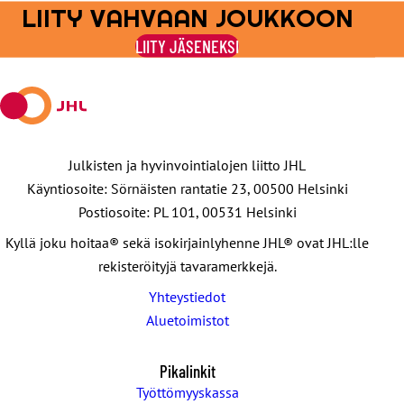
LIITY VAHVAAN JOUKKOON
Jaa
Jaa
Jaa
Jaa
Jaa
Facebookissa
viestipalvelu
sähköpostilla
WhatsAppilla
Telegramilla
LIITY JÄSENEKSI
X:ssä
Julkisten ja hyvinvointialojen liitto JHL
Käyntiosoite: Sörnäisten rantatie 23, 00500 Helsinki
Postiosoite: PL 101, 00531 Helsinki
Kyllä joku hoitaa® sekä isokirjainlyhenne JHL® ovat JHL:lle
rekisteröityjä tavaramerkkejä.
Yhteystiedot
Aluetoimistot
Pikalinkit
Työttömyyskassa