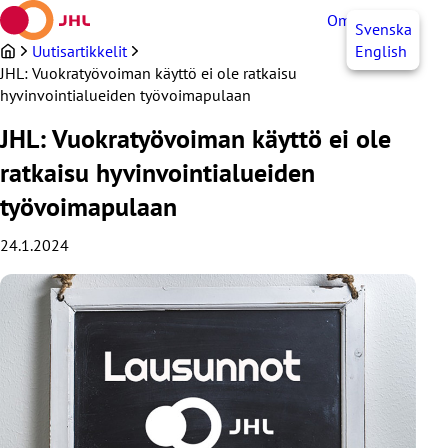
Siirry
OmaJHL
FI
Svenska
sisältöön
Uutisartikkelit
English
JHL: Vuokratyövoiman käyttö ei ole ratkaisu
hyvinvointialueiden työvoimapulaan
JHL: Vuokratyövoiman käyttö ei ole
ratkaisu hyvinvointialueiden
työvoimapulaan
24.1.2024