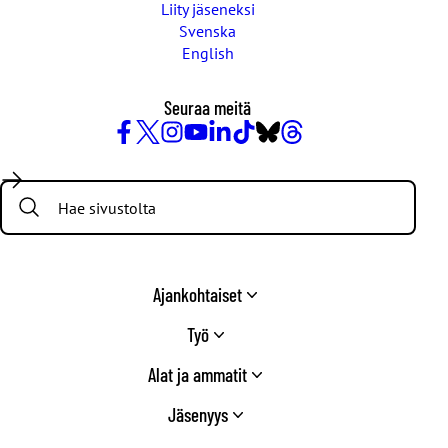
Liity jäseneksi
Svenska
English
Seuraa meitä
Facebook
X
Instagram
YouTube
LinkedIn
TikTok
Bluesky
Threads
/
Search:
Twitter
Ajankohtaiset
Työ
Alat ja ammatit
Jäsenyys