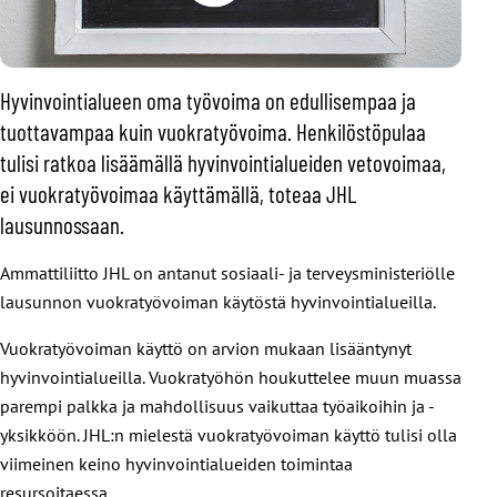
Hyvinvointialueen oma työvoima on edullisempaa ja
tuottavampaa kuin vuokratyövoima. Henkilöstöpulaa
tulisi ratkoa lisäämällä hyvinvointialueiden vetovoimaa,
ei vuokratyövoimaa käyttämällä, toteaa JHL
lausunnossaan.
Ammattiliitto JHL on antanut sosiaali- ja terveysministeriölle
lausunnon vuokratyövoiman käytöstä hyvinvointialueilla.
Vuokratyövoiman käyttö on arvion mukaan lisääntynyt
hyvinvointialueilla. Vuokratyöhön houkuttelee muun muassa
parempi palkka ja mahdollisuus vaikuttaa työaikoihin ja -
yksikköön. JHL:n mielestä vuokratyövoiman käyttö tulisi olla
viimeinen keino hyvinvointialueiden toimintaa
resursoitaessa.