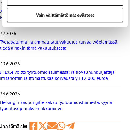
7.7.2026
ä
t
Ammattiliitto JHL vastustaa maksullisia avoimia
Vain välttämättömät evästeet
u
korkeakoulututkintoja
u
t
i
7.7.2026
s
Työtapaturma- ja ammattitautivakuutus turvaa työelämässä,
e
tiedä ainakin tämä vakuutuksesta
t
30.6.2026
JHL:lle voitto työtuomioistuimessa: raitiovaununkuljettaja
irtisanottiin laittomasti, saa korvausta yli 12 000 euroa
26.6.2026
Helsingin kaupungille sakko työtuomioistuimesta, syynä
työehtosopimuksen rikkominen
Jaa tämä sivu