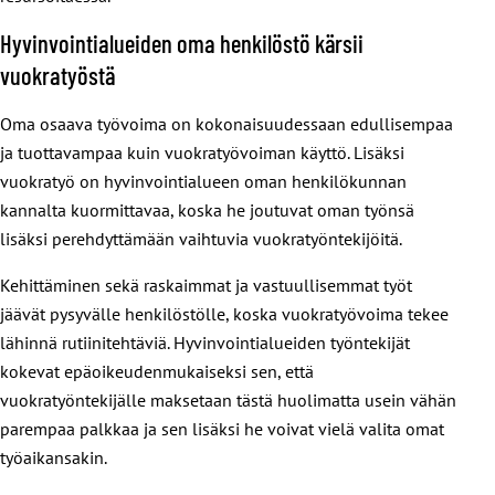
Hyvinvointialueiden oma henkilöstö kärsii
vuokratyöstä
Oma osaava työvoima on kokonaisuudessaan edullisempaa
ja tuottavampaa kuin vuokratyövoiman käyttö. Lisäksi
vuokratyö on hyvinvointialueen oman henkilökunnan
kannalta kuormittavaa, koska he joutuvat oman työnsä
lisäksi perehdyttämään vaihtuvia vuokratyöntekijöitä.
Kehittäminen sekä raskaimmat ja vastuullisemmat työt
jäävät pysyvälle henkilöstölle, koska vuokratyövoima tekee
lähinnä rutiinitehtäviä. Hyvinvointialueiden työntekijät
kokevat epäoikeudenmukaiseksi sen, että
vuokratyöntekijälle maksetaan tästä huolimatta usein vähän
parempaa palkkaa ja sen lisäksi he voivat vielä valita omat
työaikansakin.