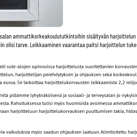
veysalan ammattikorkeakoulututkintoihin sisältyvän harjoittelu
in olisi tarve. Leikkaaminen vaarantaa paitsi harjoittelun tu
tii sote-alojen opinnoissa harjoittelusta suoritettavien korvauste
nittelun, harjoittelijan perehdytyksen ja ohjauksen sekä korkeako
 euroa. Se tarkoittaa harjoittelukorvausten leikkaamista 2,2 miljo
mitä pidämme lyhytnäköisenä ja sosiaali- ja terveysalan jo nykyis
isesta. Rahoituksessa tulisi myös huomioida avoimessa ammattikork
maan harjoitteluun harjoittelukorvauksen puuttumisen takia, hidast
via vaikutuksia myös saadun ohjauksen laatuun. Alimitoitettu harj