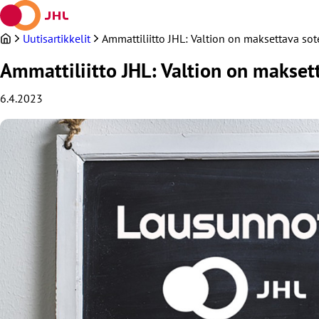
Siirry
sisältöön
Uutisartikkelit
Ammattiliitto JHL: Valtion on maksettava so
Ammattiliitto JHL: Valtion on makset
6.4.2023