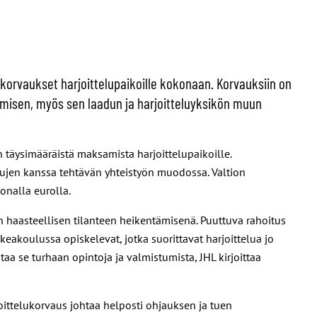
n korvaukset harjoittelupaikoille kokonaan. Korvauksiin on
kemisen, myös sen laadun ja harjoitteluyksikön muun
n täysimääräistä maksamista harjoittelupaikoille.
ulujen kanssa tehtävän yhteistyön muodossa. Valtion
onalla eurolla.
in haasteellisen tilanteen heikentämisenä. Puuttuva rahoitus
eakoulussa opiskelevat, jotka suorittavat harjoittelua jo
aa se turhaan opintoja ja valmistumista, JHL kirjoittaa
oittelukorvaus johtaa helposti ohjauksen ja tuen