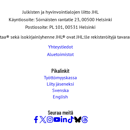
Julkisten ja hyvinvointialojen liitto JHL
Käyntiosoite: Sörnäisten rantatie 23, 00500 Helsinki
Postiosoite: PL 101, 00531 Helsinki
taa® sekä isokirjainlyhenne JHL® ovat JHL:lle rekisteröityjä tavar
Yhteystiedot
Aluetoimistot
Pikalinkit
Työttömyyskassa
Liity jäseneksi
Svenska
English
Seuraa meitä
Facebook
X
Instagram
YouTube
LinkedIn
TikTok
Bluesky
Threads