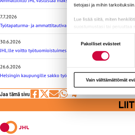
Ammattiliitto JHL vastustaa maksullisia avoimia korkeakoulututki
m
tietojasi ja mihin tarkoituksiin
m
7.7.2026
ä
Lue lisää siitä, miten henkilö
t
Työtapaturma- ja ammattitautivakuutus turvaa työelämässä, tied
suostumustasi tai peruuttaa 
u
u
Suostumuksen
t
Evästeistä osa on välttämättö
30.6.2026
Pakolliset evästeet
valinta
i
markkinointitarkoituksiin.
JHL:lle voitto työtuomioistuimessa: raitiovaununkuljettaja irtisano
s
e
t
26.6.2026
Helsingin kaupungille sakko työtuomioistuimesta, syynä työeht
Vain välttämättömät ev
Jaa tämä sivu
Jaa
Jaa
Jaa
Jaa
Jaa
LI
Facebookissa
viestipalvelu
sähköpostilla
WhatsAppilla
Telegramilla
X:ssä