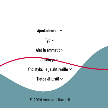
/
Twitter
Ajankohtaiset
Työ
Alat ja ammatit
Jäsenyys
Yhdistyksille ja aktiiveille
Tietoa JHL:stä
© 2026 Ammattiliitto JHL