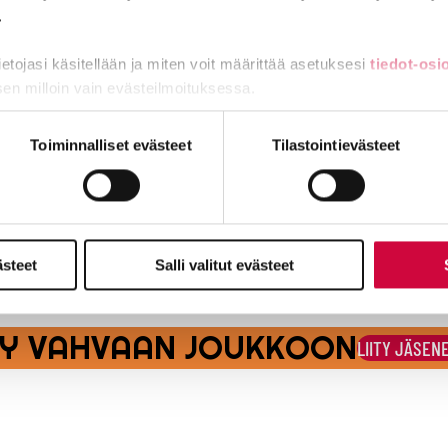
ntoja
.
tietojasi käsitellään ja miten voit määrittää asetuksesi
tiedot-osi
ä ainakin tämä vakuutuksesta
sen milloin vain evästeilmoituksessa.
miä, osa sivuston toimintaa parantavia, ja osaa käytetään tilastoi
Toiminnalliset evästeet
Tilastointievästeet
ttiin laittomasti, saa korvausta yli 12 000 euroa
osopimuksen rikkominen
ästeet
Salli valitut evästeet
ITY VAHVAAN JOUKKOON
LIITY JÄSEN