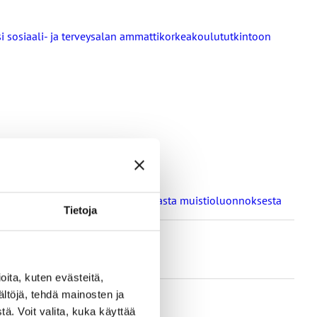
ksi sosiaali- ja terveysalan ammattikorkeakoulututkintoon
a oppilaitosten loma-aikoja koskevasta muistioluonnoksesta
Tietoja
ita, kuten evästeitä,
ältöjä, tehdä mainosten ja
ä. Voit valita, kuka käyttää