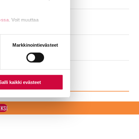
ossa
. Voit muuttaa
nti- tai
Markkinointievästeet
Salli kaikki evästeet
EKSI