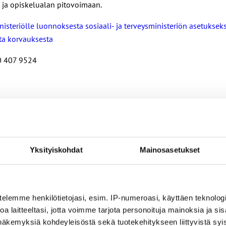
 ja opiskelualan pitovoimaan.
inisteriölle luonnoksesta sosiaali- ja terveysministeriön asetukse
sta korvauksesta
50 407 9524
nin ehdoilla – Ammattiliitto JHL on antanut lausunnon koulujen j
Yksityiskohdat
Mainosasetukset
ta
telemme henkilötietojasi, esim. IP-numeroasi, käyttäen teknologio
a laitteeltasi, jotta voimme tarjota personoituja mainoksia ja sis
näkemyksiä kohdeyleisöstä sekä tuotekehitykseen liittyvistä syist