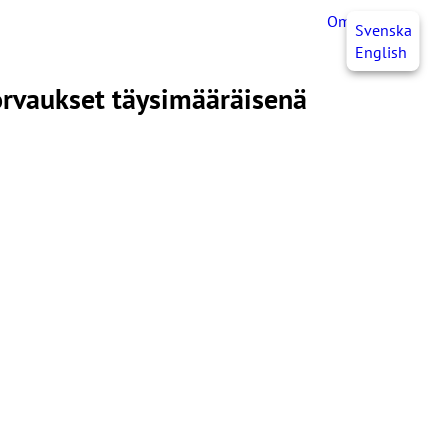
OmaJHL
FI
Svenska
English
korvaukset täysimääräisenä