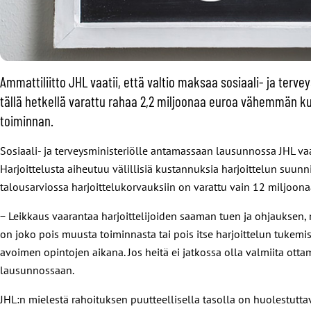
Ammattiliitto JHL vaatii, että valtio maksaa sosiaali- ja ter
tällä hetkellä varattu rahaa 2,2 miljoonaa euroa vähemmän ku
toiminnan.
Sosiaali- ja terveysministeriölle antamassaan lausunnossa JHL vaa
Harjoittelusta aiheutuu välillisiä kustannuksia harjoittelun suun
talousarviossa harjoittelukorvauksiin on varattu vain 12 miljoonaa
− Leikkaus vaarantaa harjoittelijoiden saaman tuen ja ohjauksen, 
on joko pois muusta toiminnasta tai pois itse harjoittelun tukem
avoimen opintojen aikana. Jos heitä ei jatkossa olla valmiita otta
lausunnossaan.
JHL:n mielestä rahoituksen puutteellisella tasolla on huolestutta