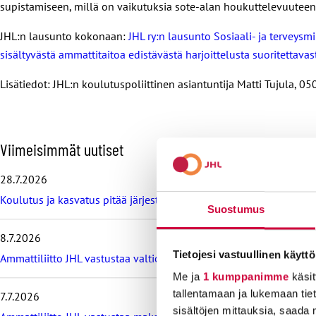
supistamiseen, millä on vaikutuksia sote-alan houkuttelevuuteen
JHL:n lausunto kokonaan:
JHL ry:n lausunto Sosiaali- ja terveysm
sisältyvästä ammattitaitoa edistävästä harjoittelusta suoritettava
Lisätiedot: JHL:n koulutuspoliittinen asiantuntija Matti Tujula, 0
O
Viimeisimmät uutiset
h
i
28.7.2026
t
Koulutus ja kasvatus pitää järjestää lasten ja nuorten hyvinvoin
a
Suostumus
v
i
8.7.2026
i
Tietojesi vastuullinen käyttö
m
Ammattiliitto JHL vastustaa valtiokonttoria koskevan lain muutos
e
Me ja
1 kumppanimme
käsit
i
tallentamaan ja lukemaan tieto
7.7.2026
s
sisältöjen mittauksia, saada 
i