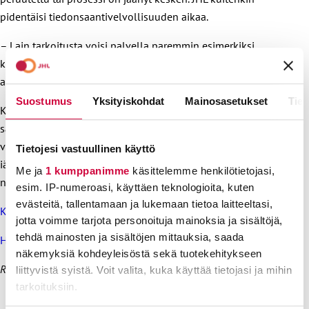
pidentäisi tiedonsaantivelvollisuuden aikaa.
– Lain tarkoitusta voisi palvella paremmin esimerkiksi
kolmen tai jopa viiden vuoden mittainen vanhenemisaika,
ammattiliitto sanoo lausunnossaan.
Suostumus
Yksityiskohdat
Mainosasetukset
Tiet
Kaiken kaikkiaan asiakas- ja potilasturvallisuuden
säilyminen on otettu hyvin huomioon SORA-prosessin
vireilläolon aikana, JHL sanoo. Kiitosta saa myös se, että
Tietojesi vastuullinen käyttö
iäkkäät ja vamman kanssa elävät henkilöt ollaan
Me ja
1 kumppanimme
käsittelemme henkilötietojasi,
nostamassa asiakas- ja potilasturvallisuuden piiriin.
esim. IP-numeroasi, käyttäen teknologioita, kuten
evästeitä, tallentamaan ja lukemaan tietoa laitteeltasi,
Katso JHL:n lausunto kokonaan
jotta voimme tarjota personoituja mainoksia ja sisältöjä,
tehdä mainosten ja sisältöjen mittauksia, saada
Hallituksen esitys SORA-säännösten muuttamisesta
näkemyksiä kohdeyleisöstä sekä tuotekehitykseen
Rikkinäinen linkki korjattu 22.9.2022 klo 8.25
liittyvistä syistä. Voit valita, kuka käyttää tietojasi ja mihin
tarkoituksiin.