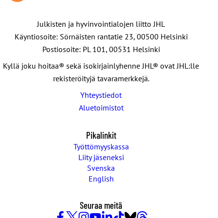
Julkisten ja hyvinvointialojen liitto JHL
Käyntiosoite: Sörnäisten rantatie 23, 00500 Helsinki
Postiosoite: PL 101, 00531 Helsinki
Kyllä joku hoitaa® sekä isokirjainlyhenne JHL® ovat JHL:lle
rekisteröityjä tavaramerkkejä.
Yhteystiedot
Aluetoimistot
Pikalinkit
Työttömyyskassa
Liity jäseneksi
Svenska
English
Seuraa meitä