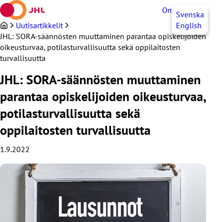
Siirry
OmaJHL
FI
Svenska
sisältöön
Uutisartikkelit
English
JHL: SORA-säännösten muuttaminen parantaa opiskelijoiden
oikeusturvaa, potilasturvallisuutta sekä oppilaitosten
turvallisuutta
JHL: SORA-säännösten muuttaminen
parantaa opiskelijoiden oikeusturvaa,
potilasturvallisuutta sekä
oppilaitosten turvallisuutta
1.9.2022