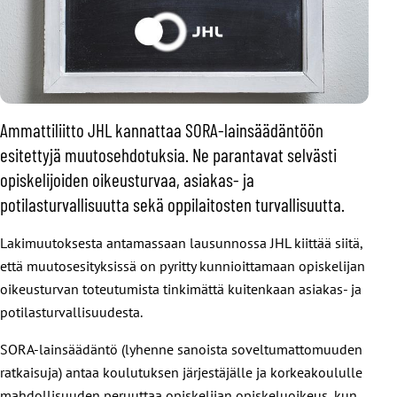
Ammattiliitto JHL kannattaa SORA-lainsäädäntöön
esitettyjä muutosehdotuksia. Ne parantavat selvästi
opiskelijoiden oikeusturvaa, asiakas- ja
potilasturvallisuutta sekä oppilaitosten turvallisuutta.
Lakimuutoksesta antamassaan lausunnossa JHL kiittää siitä,
että muutosesityksissä on pyritty kunnioittamaan opiskelijan
oikeusturvan toteutumista tinkimättä kuitenkaan asiakas- ja
potilasturvallisuudesta.
SORA-lainsäädäntö (lyhenne sanoista soveltumattomuuden
ratkaisuja) antaa koulutuksen järjestäjälle ja korkeakoululle
mahdollisuuden peruuttaa opiskelijan opiskeluoikeus, kun