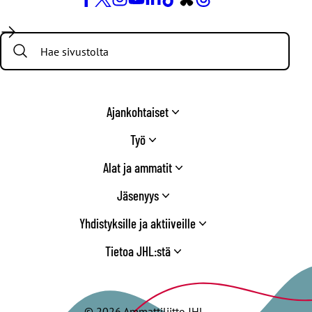
Facebook
X
Instagram
YouTube
LinkedIn
TikTok
Bluesky
Threads
/
Search:
Twitter
Ajankohtaiset
Työ
Alat ja ammatit
Jäsenyys
Yhdistyksille ja aktiiveille
Tietoa JHL:stä
© 2026 Ammattiliitto JHL