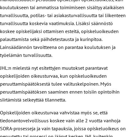
koulutukseen tai ammatissa toimimiseen sisältyy alaikäisen
turvallisuutta, potilas- tai asiakasturvallisuutta tai liikenteen
turvallisuutta koskevia vaatimuksia. Lisäksi säännöstö
koskee opiskelijaksi ottamisen esteitä, opiskeluoikeuden
palauttamista sekä päihdetestausta ja kurinpitoa.
Lainsäädännön tavoitteena on parantaa koulutuksen ja
työelämän turvallisuutta.
JHL:n mielestä nyt esitettyjen muutokset parantavat
opiskelijoiden oikeusturvaa, kun opiskeluoikeuden
peruuttamispäätöksestä tulee valituskelpoinen. Myös
peruuttamispäätöksen saaminen ennen toisiin opintoihin
siirtämistä selkeyttää tilannetta.
Opiskelijoiden oikeusturvaa vahvistaa myös se, että
tiedonantovelvollisuus koskee vain alle 2 vuotta vanhoja
SORA-prosesseja ja vain tapauksia, joissa opiskeluoikeus on
peruutettu tai prosessi on jäänyt kesken. JHL kuitenkin