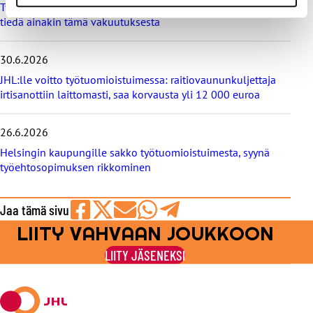
s
Työtapaturma- ja ammattitautivakuutus turvaa työelämässä,
e
tiedä ainakin tämä vakuutuksesta
t
30.6.2026
JHL:lle voitto työtuomioistuimessa: raitiovaununkuljettaja
irtisanottiin laittomasti, saa korvausta yli 12 000 euroa
26.6.2026
Helsingin kaupungille sakko työtuomioistuimesta, syynä
työehtosopimuksen rikkominen
Jaa tämä sivu
LIITY VAHVAAN JOUKKOON
Jaa
Jaa
Jaa
Jaa
Jaa
Facebookissa
viestipalvelu
sähköpostilla
WhatsAppilla
Telegramilla
LIITY JÄSENEKSI
X:ssä