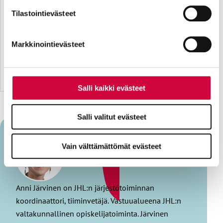
parantavia, ja osaa käytetään tilastointi- tai
Tilastointievästeet
markkinointitarkoituksiin.
Markkinointievästeet
Salli kaikki evästeet
Salli valitut evästeet
Vain välttämättömät evästeet
Anni Järvinen
Anni Järvinen on JHL:n järjestötoiminnan
koordinaattori, tiiminvetäjä. Vastuualueena JHL:n
valtakunnallinen opiskelijatoiminta. Järvinen