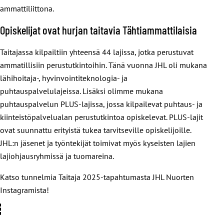
ammattiliittona.
Opiskelijat ovat hurjan taitavia Tähtiammattilaisia
Taitajassa kilpailtiin yhteensä 44 lajissa, jotka perustuvat
ammatillisiin perustutkintoihin. Tänä vuonna JHL oli mukana
lähihoitaja-, hyvinvointiteknologia- ja
puhtauspalvelulajeissa. Lisäksi olimme mukana
puhtauspalvelun PLUS-lajissa, jossa kilpailevat puhtaus- ja
kiinteistöpalvelualan perustutkintoa opiskelevat. PLUS-lajit
ovat suunnattu erityistä tukea tarvitseville opiskelijoille.
JHL:n jäsenet ja työntekijät toimivat myös kyseisten lajien
lajiohjausryhmissä ja tuomareina.
Katso tunnelmia Taitaja 2025-tapahtumasta JHL Nuorten
Instagramista!