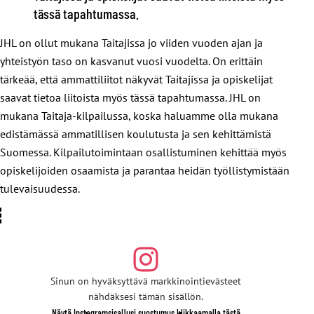
tässä tapahtumassa.
JHL on ollut mukana Taitajissa jo viiden vuoden ajan ja
yhteistyön taso on kasvanut vuosi vuodelta. On erittäin
tärkeää, että ammattiliitot näkyvät Taitajissa ja opiskelijat
saavat tietoa liitoista myös tässä tapahtumassa. JHL on
mukana Taitaja-kilpailussa, koska haluamme olla mukana
edistämässä ammatillisen koulutusta ja sen kehittämistä
Suomessa. Kilpailutoimintaan osallistuminen kehittää myös
opiskelijoiden osaamista ja parantaa heidän työllistymistään
tulevaisuudessa.
Sinun on hyväksyttävä markkinointievästeet
nähdäksesi tämän sisällön.
Näytä Instagramsisa
Uusi suostumus klikkaamalla tästä