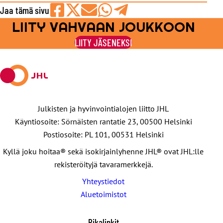
Jaa tämä sivu
LIITY VAHVAAN JOUKKOON
Jaa
Jaa
Jaa
Jaa
Jaa
Facebookissa
viestipalvelu
sähköpostilla
WhatsAppilla
Telegramilla
LIITY JÄSENEKSI
X:ssä
Julkisten ja hyvinvointialojen liitto JHL
Käyntiosoite: Sörnäisten rantatie 23, 00500 Helsinki
Postiosoite: PL 101, 00531 Helsinki
Kyllä joku hoitaa® sekä isokirjainlyhenne JHL® ovat JHL:lle
rekisteröityjä tavaramerkkejä.
Yhteystiedot
Aluetoimistot
Pikalinkit