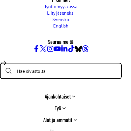
Työttömyyskassa
Liity jäseneksi
Svenska
English
Seuraa meitä
Facebook
X
Instagram
YouTube
LinkedIn
TikTok
Bluesky
Threads
/
Search:
Twitter
Ajankohtaiset
Työ
Alat ja ammatit