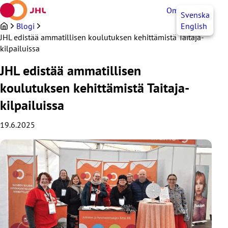
Siirry
OmaJHL
FI
Svenska
sisältöön
Blogi
English
JHL edistää ammatillisen koulutuksen kehittämistä Taitaja-
kilpailuissa
JHL edistää ammatillisen
koulutuksen kehittämistä Taitaja-
kilpailuissa
19.6.2025