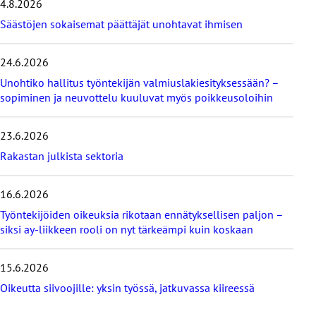
4.8.2026
i
Säästöjen sokaisemat päättäjät unohtavat ihmisen
m
e
i
24.6.2026
s
i
Unohtiko hallitus työntekijän valmiuslakiesityksessään? –
m
sopiminen ja neuvottelu kuuluvat myös poikkeusoloihin
m
ä
23.6.2026
t
b
Rakastan julkista sektoria
l
o
g
16.6.2026
i
Työntekijöiden oikeuksia rikotaan ennätyksellisen paljon –
t
siksi ay-liikkeen rooli on nyt tärkeämpi kuin koskaan
15.6.2026
Oikeutta siivoojille: yksin työssä, jatkuvassa kiireessä