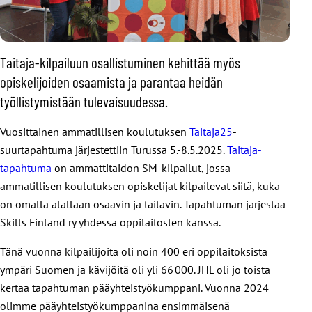
Taitaja-kilpailuun osallistuminen kehittää myös
opiskelijoiden osaamista ja parantaa heidän
työllistymistään tulevaisuudessa.
Vuosittainen ammatillisen koulutuksen
Taitaja25
-
suurtapahtuma järjestettiin Turussa 5.-8.5.2025.
Taitaja-
tapahtuma
on ammattitaidon SM-kilpailut, jossa
ammatillisen koulutuksen opiskelijat kilpailevat siitä, kuka
on omalla alallaan osaavin ja taitavin. Tapahtuman järjestää
Skills Finland ry yhdessä oppilaitosten kanssa.
Tänä vuonna kilpailijoita oli noin 400 eri oppilaitoksista
ympäri Suomen ja kävijöitä oli yli 66 000. JHL oli jo toista
kertaa tapahtuman pääyhteistyökumppani. Vuonna 2024
olimme pääyhteistyökumppanina ensimmäisenä