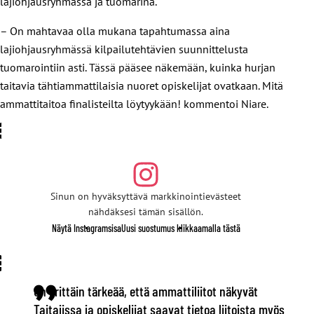
lajiohjausryhmässä ja tuomarina.
– On mahtavaa olla mukana tapahtumassa aina
lajiohjausryhmässä kilpailutehtävien suunnittelusta
tuomarointiin asti. Tässä pääsee näkemään, kuinka hurjan
taitavia tähtiammattilaisia nuoret opiskelijat ovatkaan. Mitä
ammattitaitoa finalisteilta löytyykään! kommentoi Niare.
Sinun on hyväksyttävä markkinointievästeet
nähdäksesi tämän sisällön.
Näytä Instagramsisa
Uusi suostumus klikkaamalla tästä
On erittäin tärkeää, että ammattiliitot näkyvät
Taitajissa ja opiskelijat saavat tietoa liitoista myös