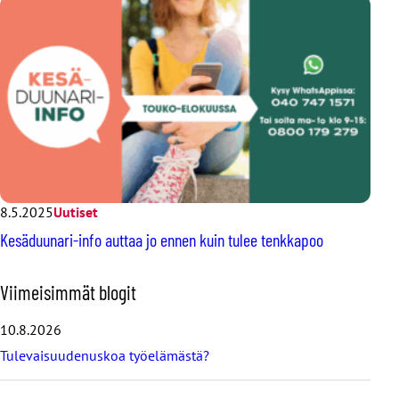
8.5.2025
Uutiset
Kesäduunari-info auttaa jo ennen kuin tulee tenkkapoo
O
Viimeisimmät blogit
h
i
10.8.2026
t
Tulevaisuudenuskoa työelämästä?
a
v
i