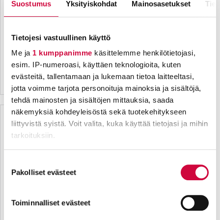
Suostumus
Yksityiskohdat
Mainosasetukset
Tiet
Tietojesi vastuullinen käyttö
Me ja
1 kumppanimme
käsittelemme henkilötietojasi,
esim. IP-numeroasi, käyttäen teknologioita, kuten
evästeitä, tallentamaan ja lukemaan tietoa laitteeltasi,
jotta voimme tarjota personoituja mainoksia ja sisältöjä,
tehdä mainosten ja sisältöjen mittauksia, saada
näkemyksiä kohdeyleisöstä sekä tuotekehitykseen
liittyvistä syistä. Voit valita, kuka käyttää tietojasi ja mihin
tarkoituksiin.
Lue lisää siitä, miten henkilötietojasi käsitellään ja miten
Suostumuksen
voit määrittää asetuksesi
tiedot-osiossa
. Voit muuttaa
Pakolliset evästeet
valinta
suostumustasi tai peruuttaa sen milloin vain
evästeilmoituksessa.
Toiminnalliset evästeet
Evästeistä osa on välttämättömiä, osa sivuston toimintaa