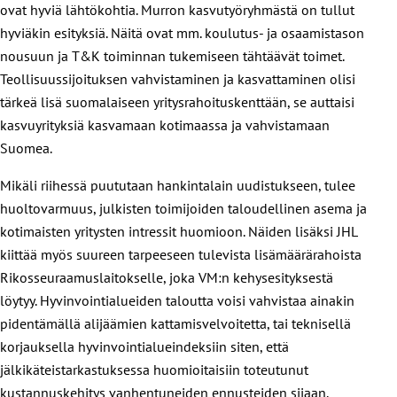
ovat hyviä lähtökohtia. Murron kasvutyöryhmästä on tullut
hyviäkin esityksiä. Näitä ovat mm. koulutus- ja osaamistason
nousuun ja T&K toiminnan tukemiseen tähtäävät toimet.
Teollisuussijoituksen vahvistaminen ja kasvattaminen olisi
tärkeä lisä suomalaiseen yritysrahoituskenttään, se auttaisi
kasvuyrityksiä kasvamaan kotimaassa ja vahvistamaan
Suomea.
Mikäli riihessä puututaan hankintalain uudistukseen, tulee
huoltovarmuus, julkisten toimijoiden taloudellinen asema ja
kotimaisten yritysten intressit huomioon. Näiden lisäksi JHL
kiittää myös suureen tarpeeseen tulevista lisämäärärahoista
Rikosseuraamuslaitokselle, joka VM:n kehysesityksestä
löytyy. Hyvinvointialueiden taloutta voisi vahvistaa ainakin
pidentämällä alijäämien kattamisvelvoitetta, tai teknisellä
korjauksella hyvinvointialueindeksiin siten, että
jälkikäteistarkastuksessa huomioitaisiin toteutunut
kustannuskehitys vanhentuneiden ennusteiden sijaan.