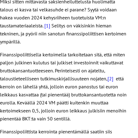
Miksi sitten mittavasta saksienheiluttelusta huolimatta
talous ei kasva tai velkasuhde ei parane? Syytä voidaan
hakea vuoden 2024 kehysriiheen tuotetuista VM:n
taustamateriaaleista.
[1]
Selitys on väkisinkin hieman
tekninen, ja pyörii niin sanotun finanssipoliittisen kertoimen
ympärillä.
Finanssipoliittisella kertoimella tarkoitetaan sitä, että miten
paljon julkinen kulutus tai julkiset investoinnit vaikuttavat
bruttokansantuotteeseen. Perinteisesti on ajateltu,
taloustieteelliseen tutkimuskirjallisuuteen nojaten,
[2]
että
kerroin on lähellä yhtä, jolloin euron panostus tai euron
leikkaus kasvattaa (tai pienentää) bruttokansantuotetta noin
eurolla. Keväällä 2024 VM päätti kuitenkin muuttaa
kertoimekseen 0,5, jolloin euron leikkaus julkisiin menoihin
pienentää BKT:ta vain 50 sentillä.
Finanssipoliittista kerrointa pienentämällä saatiin siis