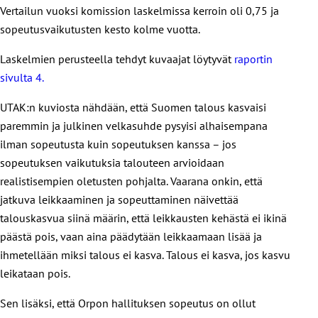
Vertailun vuoksi komission laskelmissa kerroin oli 0,75 ja
sopeutusvaikutusten kesto kolme vuotta.
Laskelmien perusteella tehdyt kuvaajat löytyvät
raportin
sivulta 4.
UTAK:n kuviosta nähdään, että Suomen talous kasvaisi
paremmin ja julkinen velkasuhde pysyisi alhaisempana
ilman sopeutusta kuin sopeutuksen kanssa – jos
sopeutuksen vaikutuksia talouteen arvioidaan
realistisempien oletusten pohjalta. Vaarana onkin, että
jatkuva leikkaaminen ja sopeuttaminen näivettää
talouskasvua siinä määrin, että leikkausten kehästä ei ikinä
päästä pois, vaan aina päädytään leikkaamaan lisää ja
ihmetellään miksi talous ei kasva. Talous ei kasva, jos kasvu
leikataan pois.
Sen lisäksi, että Orpon hallituksen sopeutus on ollut