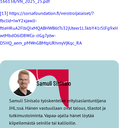
166138/VN_2025_25.pdf
[13]
https://sorsafoundation.fi/verotroijalaiset/?
fbclid=IwY2xjawJJ-
ftleHRuA2FlbQIxMQABHWB6tTs32jUteer1L3kbY41rSlFg9xH
wtMbdO6iD8WCo-rJGg7ptw-
D5HQ_aem_pMWnGBMtpURhmyVjKqc_RA
Samuli Sinisalo
Samuli Sinisalo työskentelee erityisasiantuntijana
JHL:ssä. Hänen vastuullaan ovat talous, tilastot ja
tutkimustoiminta. Vapaa-ajalla hänet löytää
kiipeilemästä seinille tai kallioille.