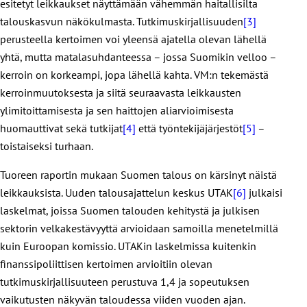
esitetyt leikkaukset näyttämään vähemmän haitallisilta
talouskasvun näkökulmasta. Tutkimuskirjallisuuden
[3]
perusteella kertoimen voi yleensä ajatella olevan lähellä
yhtä, mutta matalasuhdanteessa – jossa Suomikin velloo –
kerroin on korkeampi, jopa lähellä kahta. VM:n tekemästä
kerroinmuutoksesta ja siitä seuraavasta leikkausten
ylimitoittamisesta ja sen haittojen aliarvioimisesta
huomauttivat sekä tutkijat
[4]
että työntekijäjärjestöt
[5]
–
toistaiseksi turhaan.
Tuoreen raportin mukaan Suomen talous on kärsinyt näistä
leikkauksista. Uuden talousajattelun keskus UTAK
[6]
julkaisi
laskelmat, joissa Suomen talouden kehitystä ja julkisen
sektorin velkakestävyyttä arvioidaan samoilla menetelmillä
kuin Euroopan komissio. UTAKin laskelmissa kuitenkin
finanssipoliittisen kertoimen arvioitiin olevan
tutkimuskirjallisuuteen perustuva 1,4 ja sopeutuksen
vaikutusten näkyvän taloudessa viiden vuoden ajan.