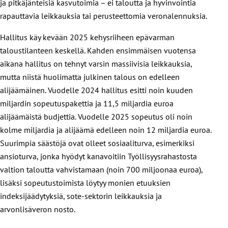
ja pitkäjänteisiä kasvutoimia – ei taloutta ja hyvinvointia
rapauttavia leikkauksia tai perusteettomia veronalennuksia.
Hallitus käy kevään 2025 kehysriiheen epävarman
taloustilanteen keskellä. Kahden ensimmäisen vuotensa
aikana hallitus on tehnyt varsin massiivisia leikkauksia,
mutta niistä huolimatta julkinen talous on edelleen
alijäämäinen. Vuodelle 2024 hallitus esitti noin kuuden
miljardin sopeutuspakettia ja 11,5 miljardia euroa
alijäämäistä budjettia. Vuodelle 2025 sopeutus oli noin
kolme miljardia ja alijäämä edelleen noin 12 miljardia euroa.
Suurimpia säästöjä ovat olleet sosiaaliturva, esimerkiksi
ansioturva, jonka hyödyt kanavoitiin Työllisyysrahastosta
valtion taloutta vahvistamaan (noin 700 miljoonaa euroa),
lisäksi sopeutustoimista löytyy monien etuuksien
indeksijäädytyksiä, sote-sektorin leikkauksia ja
arvonlisäveron nosto.