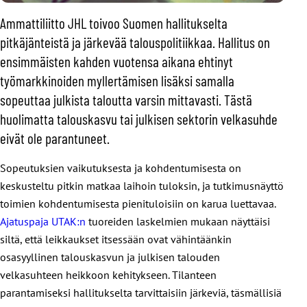
Ammattiliitto JHL toivoo Suomen hallitukselta
pitkäjänteistä ja järkevää talouspolitiikkaa. Hallitus on
ensimmäisten kahden vuotensa aikana ehtinyt
työmarkkinoiden myllertämisen lisäksi samalla
sopeuttaa julkista taloutta varsin mittavasti. Tästä
huolimatta talouskasvu tai julkisen sektorin velkasuhde
eivät ole parantuneet.
Sopeutuksien vaikutuksesta ja kohdentumisesta on
keskusteltu pitkin matkaa laihoin tuloksin, ja tutkimusnäyttö
toimien kohdentumisesta pienituloisiin on karua luettavaa.
Ajatuspaja UTAK:n
tuoreiden laskelmien mukaan näyttäisi
siltä, että leikkaukset itsessään ovat vähintäänkin
osasyyllinen talouskasvun ja julkisen talouden
velkasuhteen heikkoon kehitykseen. Tilanteen
parantamiseksi hallitukselta tarvittaisiin järkeviä, täsmällisiä