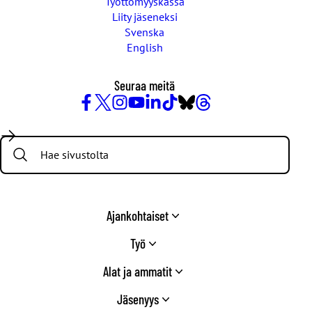
Työttömyyskassa
Liity jäseneksi
Svenska
English
Seuraa meitä
Facebook
X
Instagram
YouTube
LinkedIn
TikTok
Bluesky
Threads
/
Search:
Twitter
Ajankohtaiset
Työ
Alat ja ammatit
Jäsenyys