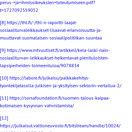
perus-+ja+ihmisoikeuksien+toteutumiseen.pdf?
t=1727092559052
[8]
https://thl.fi/-/thl-n-raportti-laajat-
sosiaaliturvaleikkaukset-lisaavat-eriarvoisuutta-ja-
muuttavat-suomalaisen-sosiaalipolitiikan-suuntaa
[9]
https://www.mtvuutiset.fi/artikkeli/kela-laski-nain-
sosiaaliturvan-leikkaukset-heikentavat-pienituloisten-
lapsiperheiden-toimeentuloa/9078834
[10]
https://labore.fi/julkaisu/palkkakehitys-
tyontekijatasolla-julkisen-ja-yksityisen-sektorin-vertailua-2/
[11]
https://sorsafoundation.fi/suomen-talous-kaipaa-
kotimaisen-kysynnan-vahvistamista/
[12]
https://julkaisut.valtioneuvosto.fi/bitstream/handle/10024/