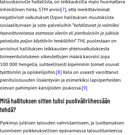
talouskasvulle haitallista, on leikkauksilla myös huomattava
inhimillinen hinta. STM arvioi
[7]
, että merkittävimmät
negatiiviset vaikutukset Orpon hallituksen muutoksista
sosiaaliturvaan ja sote-palveluihin ”
kohdistuvat jo valmiiksi
haavoittuvaisessa asemassa oleviin eli pienituloisiin ja julkisia
palveluita paljon käyttäviin henkilöihin
”. THL puolestaan on
arvioinut hallituksen leikkausten yhteisvaikutuksesta
toimeentulotukeen oikeutettujen määrä kasvaisi jopa
100 000 hengellä, suhteellisesti kipeimmin toimet osuvat
työttömiin ja opiskelijoihin.
[8]
Kela on useasti varoittanut
pienituloisuuden lisääntyvän ja esimerkiksi lapsiperheiden
olevan pahimpien kärsijöiden joukossa.
[9]
Mitä hallituksen sitten tulisi puoliväliriihessään
tehdä?
Pyrkimys julkisen talouden vahvistamiseen, ja luottamuksen
luomiseen poikkeuksellisen epävarmassa taloustilanteessa