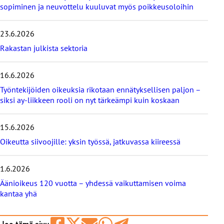
e
sopiminen ja neuvottelu kuuluvat myös poikkeusoloihin
i
s
23.6.2026
i
m
Rakastan julkista sektoria
m
ä
16.6.2026
t
b
Työntekijöiden oikeuksia rikotaan ennätyksellisen paljon –
l
siksi ay-liikkeen rooli on nyt tärkeämpi kuin koskaan
o
g
i
15.6.2026
t
Oikeutta siivoojille: yksin työssä, jatkuvassa kiireessä
1.6.2026
Äänioikeus 120 vuotta – yhdessä vaikuttamisen voima
kantaa yhä
Jaa tämä sivu