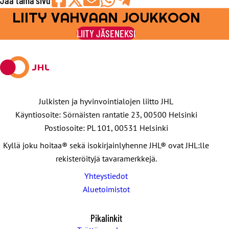
LIITY VAHVAAN JOUKKOON
Jaa
Jaa
Jaa
Jaa
Jaa
Facebookissa
viestipalvelu
sähköpostilla
WhatsAppilla
Telegramilla
LIITY JÄSENEKSI
X:ssä
Julkisten ja hyvinvointialojen liitto JHL
Käyntiosoite: Sörnäisten rantatie 23, 00500 Helsinki
Postiosoite: PL 101, 00531 Helsinki
Kyllä joku hoitaa® sekä isokirjainlyhenne JHL® ovat JHL:lle
rekisteröityjä tavaramerkkejä.
Yhteystiedot
Aluetoimistot
Pikalinkit