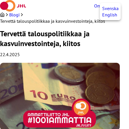
Siirry
OmaJHL
FI
Svenska
sisältöön
Blogi
English
Tervettä talouspolitiikkaa ja kasvuinvestointeja, kiitos
Tervettä talouspolitiikkaa ja
kasvuinvestointeja, kiitos
22.4.2025