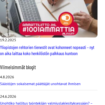
19.2.2025
Yliopistojen rehtorien tienestit ovat kohonneet nopeasti – nyt
on aika laittaa koko henkilöstön palkkaus kuntoon
O
Viimeisimmät blogit
h
i
4.8.2026
t
Säästöjen sokaisemat päättäjät unohtavat ihmisen
a
v
i
24.6.2026
i
Unohtiko hallitus työntekijän valmiuslakiesityksessään? –
m