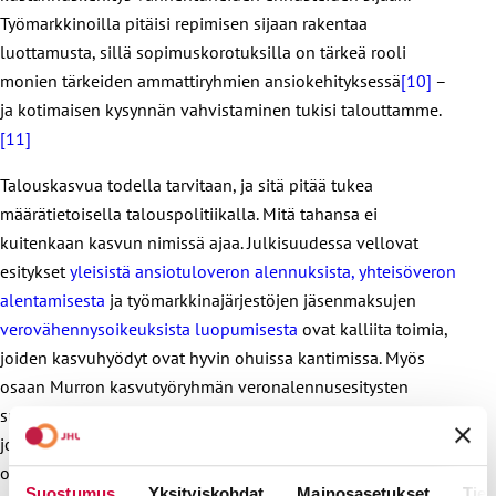
Työmarkkinoilla pitäisi repimisen sijaan rakentaa
luottamusta, sillä sopimuskorotuksilla on tärkeä rooli
monien tärkeiden ammattiryhmien ansiokehityksessä
[10]
–
ja kotimaisen kysynnän vahvistaminen tukisi talouttamme.
[11]
Talouskasvua todella tarvitaan, ja sitä pitää tukea
määrätietoisella talouspolitiikalla. Mitä tahansa ei
kuitenkaan kasvun nimissä ajaa. Julkisuudessa vellovat
esitykset
yleisistä ansiotuloveron alennuksista, yhteisöveron
alentamisesta
ja työmarkkinajärjestöjen jäsenmaksujen
verovähennysoikeuksista luopumisesta
ovat kalliita toimia,
joiden kasvuhyödyt ovat hyvin ohuissa kantimissa. Myös
osaan Murron kasvutyöryhmän veronalennusesitysten
suhteen on syytä olla kriittinen. Mahdolliset kasvuhyödyt,
joita perintöveron poistolla, osakesäästötilin laajennuksella,
osinkoverotuksen alentaminen suuromistajilta tai
Suostumus
Yksityiskohdat
Mainosasetukset
Tiet