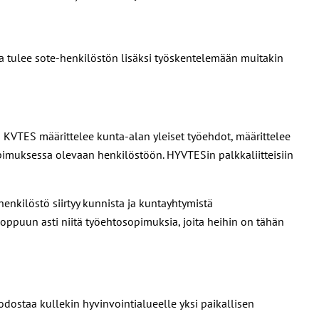
a tulee sote-henkilöstön lisäksi työskentelemään muitakin
KVTES määrittelee kunta-alan yleiset työehdot, määrittelee
pimuksessa olevaan
henkilöstöön. HYVTESin palkkaliitteisiin
enkilöstö siirtyy kunnista ja kuntayhtymistä
puun asti niitä työehtosopimuksia, joita heihin on tähän
ostaa kullekin hyvinvointialueelle yksi paikallisen