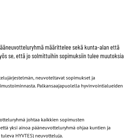
pääneuvotteluryhmä määrittelee sekä kunta-alan että
ös se, että jo solmittuihin sopimuksiin tulee muutoksia
telujärjestelmän, neuvoteltavat sopimukset ja
pimustoiminnasta. Palkansaajapuolella hyvinvointialueiden
votteluryhmä johtaa kaikkien sopimusten
, että yksi ainoa pääneuvotteluryhmä ohjaa kuntien ja
a tuleva HYVTES) neuvotteluja.