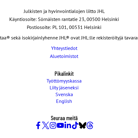
Julkisten ja hyvinvointialojen liitto JHL
Käyntiosoite: Sörnäisten rantatie 23, 00500 Helsinki
Postiosoite: PL 101, 00531 Helsinki
taa® sekä isokirjainlyhenne JHL® ovat JHL:lle rekisteröityjä tavar
Yhteystiedot
Aluetoimistot
Pikalinkit
Työttömyyskassa
Liity jäseneksi
Svenska
English
Seuraa meitä
Facebook
X
Instagram
YouTube
LinkedIn
TikTok
Bluesky
Threads