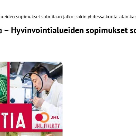
ialueiden sopimukset solmitaan jatkossakin yhdessä kunta-alan k
ta − Hyvinvointialueiden sopimukset s