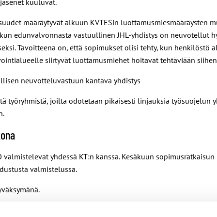
 jäsenet kuuluvat.
llisuudet määräytyvät alkuun KVTESin luottamusmiesmääräysten 
, kun edunvalvonnasta vastuullinen JHL-yhdistys on neuvotellut 
seksi. Tavoitteena on, että
sopimukset
olisi tehty, kun henkilöstö 
vointialueelle siirtyvät luottamusmiehet hoitavat tehtäviään
siihen
allisen neuvotteluvastuun kantava yhdistys
stä työryhmistä, joilta odotetaan pikaisesti linjauksia työsuojelu
n.
kona
UKO valmistelevat yhdessä KT:n kanssa. Kesäkuun sopimusratkaisun u
 edustusta valmistelussa.
yväksymänä.
määmme sopimusratkaisuun ja työrauhan piiriin. Tätä kirjoitettaes