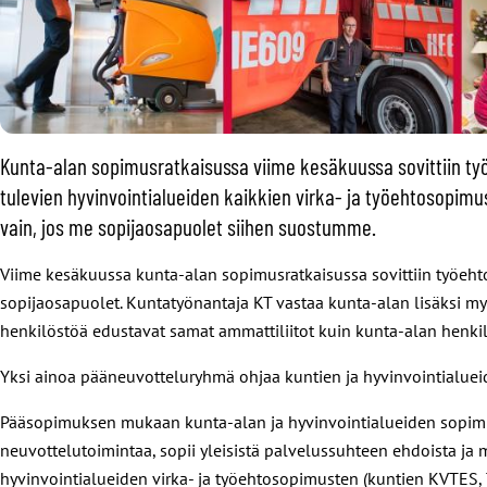
Kunta-alan sopimusratkaisussa viime kesäkuussa sovittiin t
tulevien hyvinvointialueiden kaikkien virka- ja työehtosopimu
vain, jos me sopijaosapuolet siihen suostumme.
Viime kesäkuussa kunta-alan sopimusratkaisussa sovittiin työeht
sopijaosapuolet. Kuntatyönantaja KT vastaa kunta-alan lisäksi 
henkilöstöä edustavat samat ammattiliitot kuin kunta-alan henki
Yksi ainoa pääneuvotteluryhmä ohjaa kuntien ja hyvinvointialuei
P
ääsopimuksen mukaan k
unta-alan ja hyvinvointialueiden sopim
neuvottelutoimintaa, sopii yleisistä palvelussuhteen ehdoista ja 
hyvinvointialueiden virka- ja työehtosopimusten (kuntien KVTES