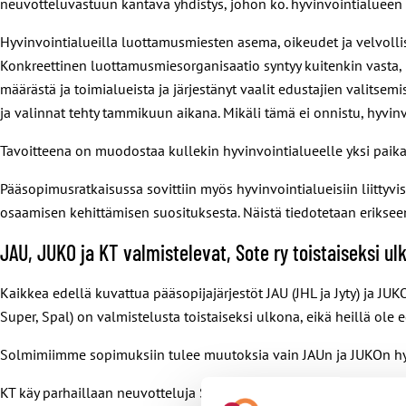
neuvotteluvastuun kantava yhdistys, johon ko. hyvinvointialueen
Hyvinvointialueilla luottamusmiesten asema, oikeudet ja velvo
Konkreettinen luottamusmiesorganisaatio syntyy kuitenkin vasta
määrästä ja toimialueista ja järjestänyt vaalit edustajien valitsemi
ja valinnat tehty tammikuun aikana. Mikäli tämä ei onnistu, hyvin
Tavoitteena on muodostaa kullekin hyvinvointialueelle yksi paik
Pääsopimusratkaisussa sovittiin myös hyvinvointialueisiin liittyvi
osaamisen kehittämisen suosituksesta. Näistä tiedotetaan eriksee
JAU, JUKO ja KT valmistelevat, Sote ry toistaiseksi ul
Kaikkea edellä kuvattua pääsopijajärjestöt JAU (JHL ja Jyty) ja J
Super, Spal) on valmistelusta toistaiseksi ulkona, eikä heillä ole
Solmimiimme sopimuksiin tulee muutoksia vain JAUn ja JUKOn h
KT käy parhaillaan neuvotteluja Sote ry:n saamiseksi mukaan teke