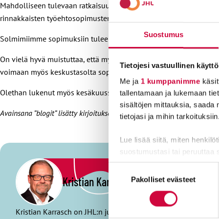
Mahdolliseen tulevaan ratkaisuun JAU ja JUKO varautuivat viime k
rinnakkaisten työehtosopimusten solmimisen kunta- ja hyvinvoint
Suostumus
Solmimiimme sopimuksiin tulee muutoksia vain JAUn ja JUKOn 
On vielä hyvä muistuttaa, että myös sote-alalla on voimassa olev
Tietojesi vastuullinen käyttö
voimaan myös keskustasolta
sopimusaloittain
kohdennettava
t
jär
Me ja
1 kumppanimme
käsit
Olethan lukenut myös kesäkuussa kirjoittamani blogin ”
Kunta-ala
tallentamaan ja lukemaan tieto
sisältöjen mittauksia, saada 
Avainsana ”blogit” lisätty kirjoituksen tietoihin 20.9.2022 klo 8.03.
tietojasi ja mihin tarkoituksiin
Lue lisää siitä, miten henkilö
suostumustasi tai peruuttaa 
Suostumuksen
Evästeistä osa on välttämättö
Kristian Karrasch
Pakolliset evästeet
valinta
markkinointitarkoituksiin.
Kristian Karrasch on JHL:n julkisten sopimusalojen neuvotte