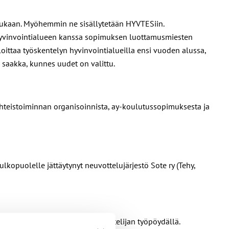
mukaan. Myöhemmin ne sisällytetään HYVTESiin.
hyvinvointialueen kanssa
sopimuksen
luottamusmiesten
aloittaa työskentelyn hyvinvointialueilla ensi vuoden alussa,
 saakka,
kunnes uudet on valittu.
n yhteistoiminnan organisoinnista, ay-koulutussopimuksesta ja
lkopuolelle jättäytynyt neuvottelujärjestö Sote ry (Tehy,
sa prosessi on valtakunnansovittelijan työpöydällä.