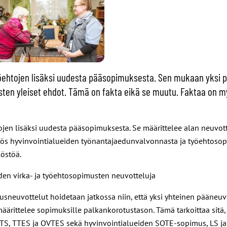
yöehtojen lisäksi uudesta pääsopimuksesta. Sen mukaan yksi 
sten yleiset ehdot. Tämä on fakta eikä se muutu. Faktaa on my
ojen lisäksi uudesta pääsopimuksesta. Se määrittelee alan neuvot
myös hyvinvointialueiden työnantajaedunvalvonnasta ja työehtoso
löstöä.
den virka- ja työehtosopimusten neuvotteluja
usneuvottelut hoidetaan jatkossa niin, että yksi yhteinen pääneu
määrittelee sopimuksille palkankorotustason. Tämä tarkoittaa sitä
, TS, TTES ja OVTES sekä hyvinvointialueiden SOTE-sopimus, LS j