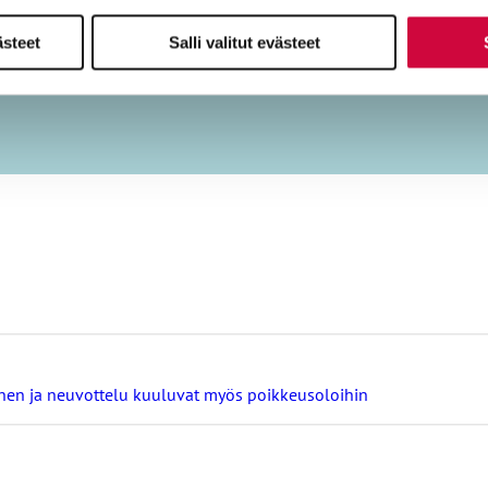
ästeet
Salli valitut evästeet
minen ja neuvottelu kuuluvat myös poikkeusoloihin