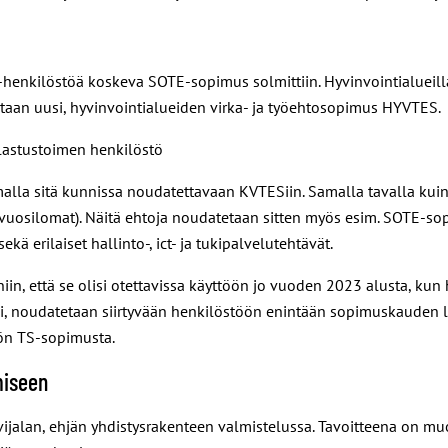
-henkilöstöä koskeva SOTE-sopimus solmittiin. Hyvinvointialueill
etaan uusi, hyvinvointialueiden virka- ja työehtosopimus HYVTES.
lastustoimen henkilöstö
lla sitä kunnissa noudatettavaan KVTESiin. Samalla tavalla kuin 
uosilomat). Näitä ehtoja noudatetaan sitten myös esim. SOTE-s
o
 erilaiset hallinto-, ict- ja tukipalvelutehtävät.
, että se olisi otettavissa käyttöön jo vuoden 2023 alusta, kun h
li, noudatetaan siirtyvään henkilöstöön
enintään
sopimuskauden lop
tön TS-sopimusta.
miseen
alan, ehjän yhdistysrakenteen valmistelussa. Tavoitteena on muod