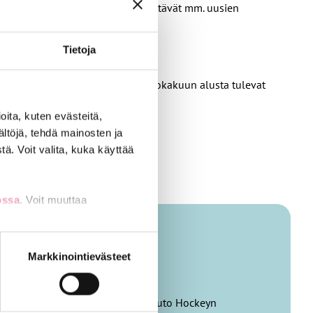
pimuslinjausten toteutumisen ja estävät mm. uusien
Tietoja
korotuksia sekä
palkkaohjelma
. Lokakuun alusta tulevat
n aikana.
ita, kuten evästeitä,
ältöjä, tehdä mainosten ja
ä. Voit valita, kuka käyttää
ossa
. Voit muuttaa
nti- tai
Markkinointievästeet
 maailmanmatkailu ja turkulaisen Tuto Hockeyn