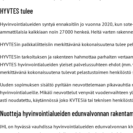
HYVTES tulee
Hyvinvointialueiden syntyä ennakoitiin jo vuonna 2020, kun sote
ammattilaisia kaikkiaan noin 27 000 henkeä. Heitä varten rakenn
HYVTESin palkkaliitteisiin merkittävänä kokonaisuutena tulee pe
HYVTESin tarkoituksen ja rakenteen hahmottaa parhaiten vertaama
HYVTES hyvinvointialueiden yleiset palvelussuhteen ehdot (mm. v
merkittävänä kokonaisuutena tulevat pelastustoimen henkilöstö sekä
Uuden sopimuksen sisältö pyritään neuvottelemaan pikavauhtia niin
hyvinvointialueille. Mikäli neuvottelut venyvät vuodenvaihteen y
asti noudatettu, käytännössä joko KVTESi
ä
tai teknisen henkilös
Nuotteja hyvinvointialueiden edunvalvonnan rakenta
JHL on hyvässä vauhdissa hyvinvointialueiden edunvalvonnan kivij