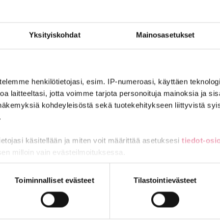
esäkuun ratkaisussa tarkoilla kirjauksilla. Ne varmistavat pääso
ialalle.
Yksityiskohdat
Mainosasetukset
hyväksymänä.
a työehtosopimus, alan väelle on saatu kipeästi kaivattuja palkan
jestelyerä
t, joiden
käytöstä JAU, JUKO ja KT neuvottelevat syyskuu
telemme henkilötietojasi, esim. IP-numeroasi, käyttäen teknologio
n sopimus syntyi – työ jatkuu
”
a laitteeltasi, jotta voimme tarjota personoituja mainoksia ja sis
näkemyksiä kohdeyleisöstä sekä tuotekehitykseen liittyvistä syist
.
tietojasi käsitellään ja miten voit määrittää asetuksesi
tiedot-osi
sen milloin vain evästeilmoituksessa.
miä, osa sivuston toimintaa parantavia, ja osaa käytetään tilastoi
Toiminnalliset evästeet
Tilastointievästeet
lujohtaja. Vapaa-ajan harrasteisiin kuuluu monenlainen liikunta,