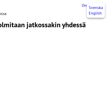
OmaJHL
FI
Svenska
English
anssa
olmitaan jatkossakin yhdessä