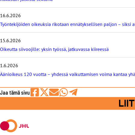
m
m
16.6.2026
ä
t
Työntekijöiden oikeuksia rikotaan ennätyksellisen paljon – siksi 
b
l
o
15.6.2026
g
Oikeutta siivoojille: yksin työssä, jatkuvassa kiireessä
i
t
1.6.2026
Äänioikeus 120 vuotta – yhdessä vaikuttamisen voima kantaa yh
Jaa tämä sivu
Jaa
Jaa
Jaa
Jaa
Jaa
LI
Facebookissa
viestipalvelu
sähköpostilla
WhatsAppilla
Telegramilla
X:ssä