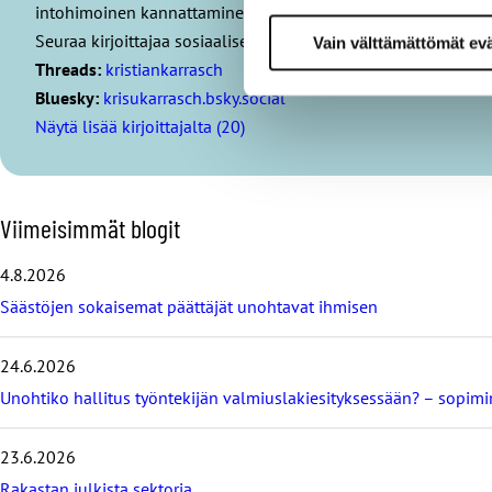
intohimoinen kannattaminen.
Seuraa kirjoittajaa sosiaalisessa mediassa:
Vain välttämättömät ev
Threads:
kristiankarrasch
Bluesky:
krisukarrasch.bsky.social
Näytä lisää kirjoittajalta (20)
O
Viimeisimmät blogit
h
i
4.8.2026
t
Säästöjen sokaisemat päättäjät unohtavat ihmisen
a
v
i
24.6.2026
i
m
Unohtiko hallitus työntekijän valmiuslakiesityksessään? – sopi
e
i
23.6.2026
s
i
Rakastan julkista sektoria