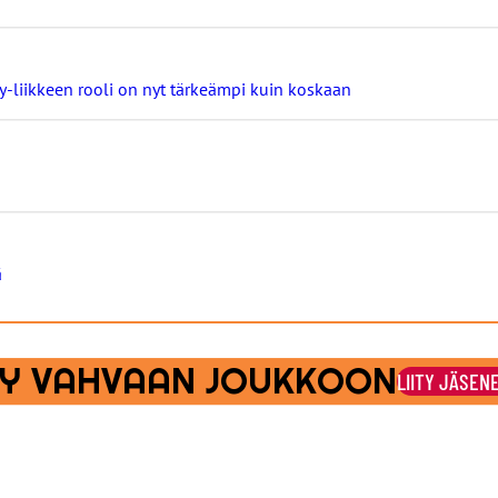
ay-liikkeen rooli on nyt tärkeämpi kuin koskaan
ä
ITY VAHVAAN JOUKKOON
LIITY JÄSEN