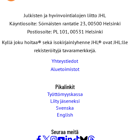
Julkisten ja hyvinvointialojen liitto JHL
Käyntiosoite: Sörnäisten rantatie 23, 00500 Helsinki
Postiosoite: PL 101, 00531 Helsinki
Kyllä joku hoitaa® sekä isokirjainlyhenne JHL® ovat JHL:lle
rekisteröityjä tavaramerkkejä.
Yhteystiedot
Aluetoimistot
Pikalinkit
Työttömyyskassa
Liity jäseneksi
Svenska
English
Seuraa meitä