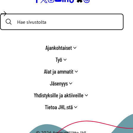
Facebook
X
Instagram
YouTube
LinkedIn
TikTok
Bluesky
Threads
/
Search:
Twitter
Ajankohtaiset
Työ
Alat ja ammatit
Jäsenyys
Yhdistyksille ja aktiiveille
Tietoa JHL:stä
© 2026 Ammattiliitto JHL