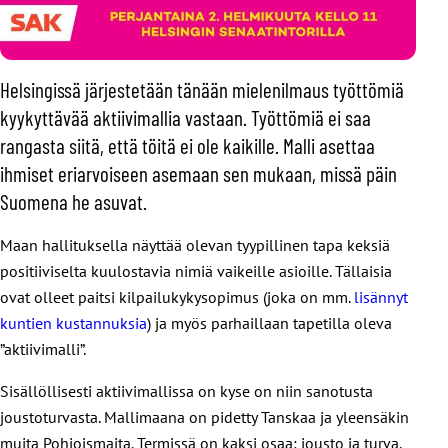
Helsingissä järjestetään tänään mielenilmaus työttömiä
kyykyttävää aktiivimallia vastaan. Työttömiä ei saa
rangasta siitä, että töitä ei ole kaikille. Malli asettaa
ihmiset eriarvoiseen asemaan sen mukaan, missä päin
Suomena he asuvat.
Maan hallituksella näyttää olevan tyypillinen tapa keksiä
positiiviselta kuulostavia nimiä vaikeille asioille. Tällaisia
ovat olleet paitsi kilpailukykysopimus (joka on mm.
lisännyt
kuntien kustannuksia
) ja myös parhaillaan tapetilla oleva
”aktiivimalli”.
Sisällöllisesti aktiivimallissa on kyse on niin sanotusta
joustoturvasta. Mallimaana on pidetty Tanskaa ja yleensäkin
muita Pohjoismaita. Termissä on kaksi osaa: jousto ja turva.