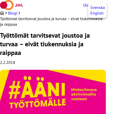
Siirry
OmaJHL
FI
Svenska
sisältöön
Blogi
English
Työttömät tarvitsevat joustoa ja turvaa – eivät tiukennuksia
ja raippaa
Työttömät tarvitsevat joustoa ja
turvaa – eivät tiukennuksia ja
raippaa
2.2.2018