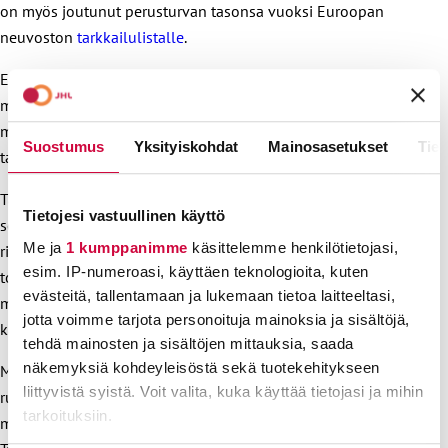
on myös joutunut perusturvan tasonsa vuoksi Euroopan
neuvoston
tarkkailulistalle
.
Euroopan neuvoston Sosiaalisen peruskirjan mukaan tukien
minimimäärien tulisi olla vähintään 50 % kansalaisten
mediaanituloista eikä vähimmäistaso saisi missään
Suostumus
Yksityiskohdat
Mainosasetukset
Tiet
tapauksessa alittaa 40 %:a mediaanituloista.
Tällä hetkellä sairauspäivä-, äitiyspäivä- ja kuntoutusraha
Tietojesi vastuullinen käyttö
sekä takuueläke ja työttömyysturvan peruspäiväraha
Me ja
1 kumppanimme
käsittelemme henkilötietojasi,
rikkoivat 40 prosentin säännöstä. Työmarkkinatuki ja
esim. IP-numeroasi, käyttäen teknologioita, kuten
toimeentulotuen perusosa jäivät selvästi alle 50 prosenttia
evästeitä, tallentamaan ja lukemaan tietoa laitteeltasi,
mediaanitulosta. Koska minimityöttömyysetuutemme ovat
jotta voimme tarjota personoituja mainoksia ja sisältöjä,
kaikkein matalimmat, ne eivät kestä enää yhtään leikkausta.
tehdä mainosten ja sisältöjen mittauksia, saada
näkemyksiä kohdeyleisöstä sekä tuotekehitykseen
Me JHL:ssä kannustamme jäseniämme osallistumaan
liittyvistä syistä. Voit valita, kuka käyttää tietojasi ja mihin
runsain joukoin aktiivimallia vastustavaan
tarkoituksiin.
mielenilmaukseen Helsingissä perjantaina 2.2.2018.