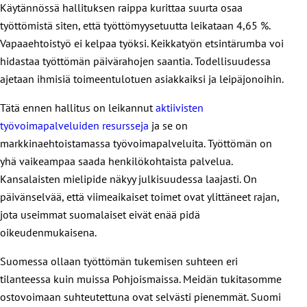
Käytännössä hallituksen raippa kurittaa suurta osaa
työttömistä siten, että työttömyysetuutta leikataan 4,65 %.
Vapaaehtoistyö ei kelpaa työksi. Keikkatyön etsintärumba voi
hidastaa työttömän päivärahojen saantia. Todellisuudessa
ajetaan ihmisiä toimeentulotuen asiakkaiksi ja leipäjonoihin.
Tätä ennen hallitus on leikannut
aktiivisten
työvoimapalveluiden resursseja
ja se on
markkinaehtoistamassa työvoimapalveluita. Työttömän on
yhä vaikeampaa saada henkilökohtaista palvelua.
Kansalaisten mielipide näkyy julkisuudessa laajasti. On
päivänselvää, että viimeaikaiset toimet ovat ylittäneet rajan,
jota useimmat suomalaiset eivät enää pidä
oikeudenmukaisena.
Suomessa ollaan työttömän tukemisen suhteen eri
tilanteessa kuin muissa Pohjoismaissa. Meidän tukitasomme
ostovoimaan suhteutettuna ovat selvästi pienemmät. Suomi