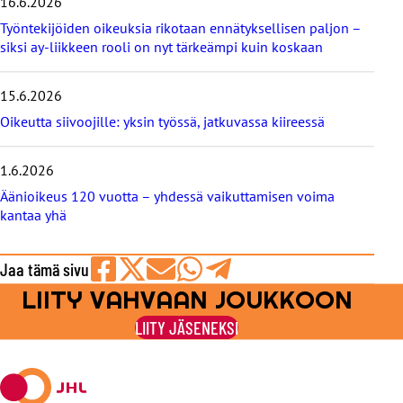
16.6.2026
t
b
Työntekijöiden oikeuksia rikotaan ennätyksellisen paljon –
l
siksi ay-liikkeen rooli on nyt tärkeämpi kuin koskaan
o
g
i
15.6.2026
t
Oikeutta siivoojille: yksin työssä, jatkuvassa kiireessä
1.6.2026
Äänioikeus 120 vuotta – yhdessä vaikuttamisen voima
kantaa yhä
Jaa tämä sivu
LIITY VAHVAAN JOUKKOON
Jaa
Jaa
Jaa
Jaa
Jaa
Facebookissa
viestipalvelu
sähköpostilla
WhatsAppilla
Telegramilla
LIITY JÄSENEKSI
X:ssä