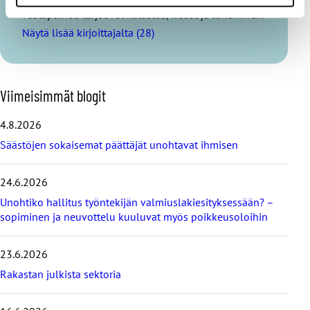
vastapainoa tarjoavat kalastus, kissat ja lukeminen.
Näytä lisää kirjoittajalta (28)
O
Viimeisimmät blogit
h
i
4.8.2026
t
Säästöjen sokaisemat päättäjät unohtavat ihmisen
a
v
i
24.6.2026
i
Unohtiko hallitus työntekijän valmiuslakiesityksessään? –
m
e
sopiminen ja neuvottelu kuuluvat myös poikkeusoloihin
i
s
23.6.2026
i
m
Rakastan julkista sektoria
m
ä