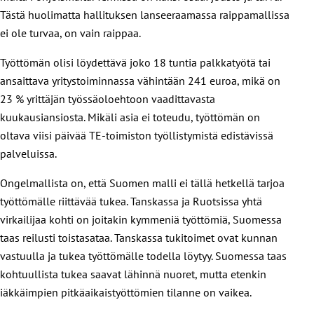
Tästä huolimatta hallituksen lanseeraamassa raippamallissa
ei ole turvaa, on vain raippaa.
Työttömän olisi löydettävä joko 18 tuntia palkkatyötä tai
ansaittava yritystoiminnassa vähintään 241 euroa, mikä on
23 % yrittäjän työssäoloehtoon vaadittavasta
kuukausiansiosta. Mikäli asia ei toteudu, työttömän on
oltava viisi päivää TE-toimiston työllistymistä edistävissä
palveluissa.
Ongelmallista on, että Suomen malli ei tällä hetkellä tarjoa
työttömälle riittävää tukea. Tanskassa ja Ruotsissa yhtä
virkailijaa kohti on joitakin kymmeniä työttömiä, Suomessa
taas reilusti toistasataa. Tanskassa tukitoimet ovat kunnan
vastuulla ja tukea työttömälle todella löytyy. Suomessa taas
kohtuullista tukea saavat lähinnä nuoret, mutta etenkin
iäkkäimpien pitkäaikaistyöttömien tilanne on vaikea.