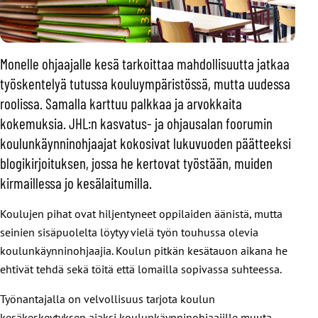
Monelle ohjaajalle kesä tarkoittaa mahdollisuutta jatkaa
työskentelyä tutussa kouluympäristössä, mutta uudessa
roolissa. Samalla karttuu palkkaa ja arvokkaita
kokemuksia. JHL:n kasvatus- ja ohjausalan foorumin
koulunkäynninohjaajat kokosivat lukuvuoden päätteeksi
blogikirjoituksen, jossa he kertovat työstään, muiden
kirmaillessa jo kesälaitumilla.
Koulujen pihat ovat hiljentyneet oppilaiden äänistä, mutta
seinien sisäpuolelta löytyy vielä työn touhussa olevia
koulunkäynninohjaajia. Koulun pitkän kesätauon aikana he
ehtivät tehdä sekä töitä että lomailla sopivassa suhteessa.
Työnantajalla on velvollisuus tarjota koulun
kesäkeskeytyksen ajaksi koulunkäynninohjaajille muuta