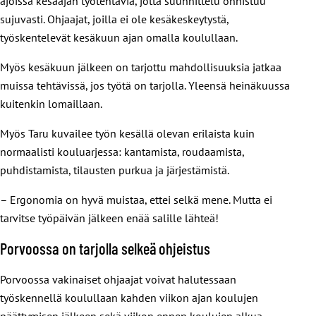
ajoissa kesäajan työtehtäviä, jotta suunnittelu onnistuu
sujuvasti. Ohjaajat, joilla ei ole kesäkeskeytystä,
työskentelevät kesäkuun ajan omalla koulullaan.
Myös kesäkuun jälkeen on tarjottu mahdollisuuksia jatkaa
muissa tehtävissä, jos työtä on tarjolla. Yleensä heinäkuussa
kuitenkin lomaillaan.
Myös Taru kuvailee työn kesällä olevan erilaista kuin
normaalisti kouluarjessa: kantamista, roudaamista,
puhdistamista, tilausten purkua ja järjestämistä.
– Ergonomia on hyvä muistaa, ettei selkä mene. Mutta ei
tarvitse työpäivän jälkeen enää salille lähteä!
Porvoossa on tarjolla selkeä ohjeistus
Porvoossa vakinaiset ohjaajat voivat halutessaan
työskennellä koulullaan kahden viikon ajan koulujen
päättymisen jälkeen sekä viikon ennen koulujen alkua.