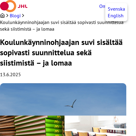
Siirry
OmaJHL
FI
Svenska
sisältöön
Blogi
English
Koulunkäynninohjaajan suvi sisältää sopivasti suunnittelua
sekä siistimistä – ja lomaa
Koulunkäynninohjaajan suvi sisältää
sopivasti suunnittelua sekä
siistimistä – ja lomaa
13.6.2025