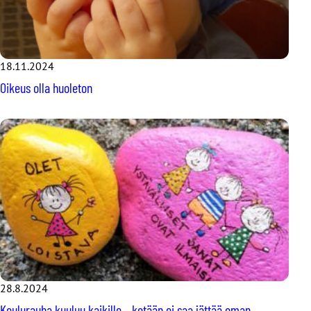
18.11.2024
Oikeus olla huoleton
28.8.2024
Koulurauha kuuluu kaikille – ketään ei saa jättää oman