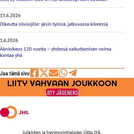
o
g
i
15.6.2026
t
Oikeutta siivoojille: yksin työssä, jatkuvassa kiireessä
1.6.2026
Äänioikeus 120 vuotta – yhdessä vaikuttamisen voima
kantaa yhä
Jaa tämä sivu
LIITY VAHVAAN JOUKKOON
Jaa
Jaa
Jaa
Jaa
Jaa
Facebookissa
viestipalvelu
sähköpostilla
WhatsAppilla
Telegramilla
LIITY JÄSENEKSI
X:ssä
Julkisten ja hyvinvointialojen liitto JHL