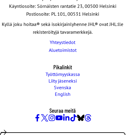
Käyntiosoite: Sörnäisten rantatie 23, 00500 Helsinki
Postiosoite: PL 101, 00531 Helsinki
Kyllä joku hoitaa® sekä isokirjainlyhenne JHL® ovat JHL:lle
rekisteröityjä tavaramerkkejä.
Yhteystiedot
Aluetoimistot
Pikalinkit
Työttömyyskassa
Liity jäseneksi
Svenska
English
Seuraa meitä
Facebook
X
Instagram
YouTube
LinkedIn
TikTok
Bluesky
Threads
/