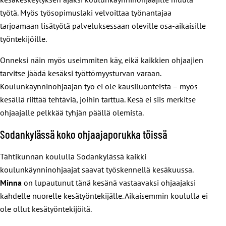
työtä. Myös työsopimuslaki velvoittaa työnantajaa
tarjoamaan lisätyötä palveluksessaan oleville osa-aikaisille
työntekijöille.
Onneksi näin myös useimmiten käy, eikä kaikkien ohjaajien
tarvitse jäädä kesäksi työttömyysturvan varaan.
Koulunkäynninohjaajan työ ei ole kausiluonteista – myös
kesällä riittää tehtäviä, joihin tarttua. Kesä ei siis merkitse
ohjaajalle pelkkää tyhjän päällä olemista.
Sodankylässä koko ohjaajaporukka töissä
Tähtikunnan koululla Sodankylässä kaikki
koulunkäynninohjaajat saavat työskennellä kesäkuussa.
Minna
on lupautunut tänä kesänä vastaavaksi ohjaajaksi
kahdelle nuorelle kesätyöntekijälle. Aikaisemmin koululla ei
ole ollut kesätyöntekijöitä.