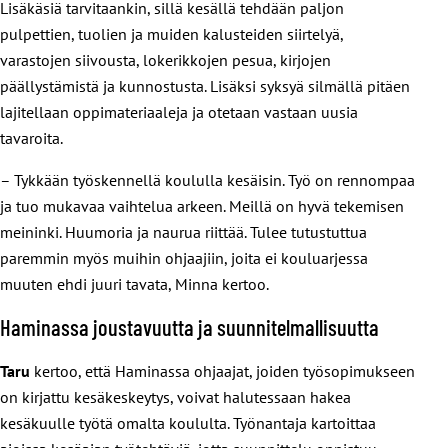
Lisäkäsiä tarvitaankin, sillä kesällä tehdään paljon
pulpettien, tuolien ja muiden kalusteiden siirtelyä,
varastojen siivousta, lokerikkojen pesua, kirjojen
päällystämistä ja kunnostusta. Lisäksi syksyä silmällä pitäen
lajitellaan oppimateriaaleja ja otetaan vastaan uusia
tavaroita.
– Tykkään työskennellä koululla kesäisin. Työ on rennompaa
ja tuo mukavaa vaihtelua arkeen. Meillä on hyvä tekemisen
meininki. Huumoria ja naurua riittää. Tulee tutustuttua
paremmin myös muihin ohjaajiin, joita ei kouluarjessa
muuten ehdi juuri tavata, Minna kertoo.
Haminassa joustavuutta ja suunnitelmallisuutta
Taru
kertoo, että Haminassa ohjaajat, joiden työsopimukseen
on kirjattu kesäkeskeytys, voivat halutessaan hakea
kesäkuulle työtä omalta koululta. Työnantaja kartoittaa