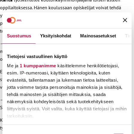
oppilaitoksessa. Hänen koulussaan opiskelijat voivat tehdä
yto-tehtäviä (yhteisten tutkinnon osien tehtäviä) ohjatusti
pajassa vielä pari viikkoa kesäkuussa. Näin opiskelijat saavat
tehtäviään ajan tasalle syksyä ajatellen.
Suostumus
Yksityiskohdat
Mainosasetukset
Tiet
– Voi olla, että valmistuminen on heillä kiinni vain
muutamasta kurssisuorituksesta. Niiden tekeminen voi
Tietojesi vastuullinen käyttö
onnistua juuri kesäpajassa.
Me ja
1 kumppanimme
käsittelemme henkilötietojasi,
Ennen omaa kesälomaansa myös Karita valmistelee tulevaa
esim. IP-numeroasi, käyttäen teknologioita, kuten
syksyä: järjestelee materiaaleja, siivoaa ja tekee tehtäviä
evästeitä, tallentamaan ja lukemaan tietoa laitteeltasi,
valmiiksi.
jotta voimme tarjota personoituja mainoksia ja sisältöjä,
tehdä mainosten ja sisältöjen mittauksia, saada
– Teen kaikkea, mikä helpottaa toimintaa ja syksyn aloitusta.
näkemyksiä kohdeyleisöstä sekä tuotekehitykseen
Sitten onkin hyvä jäädä lomalle, kun kaikki on valmiina!
liittyvistä syistä. Voit valita, kuka käyttää tietojasi ja mihin
tarkoituksiin.
Karita kertoo, että heillä vakinaiset ohjaajat saavat
työskennellä omilla kouluilla, vaikka koko kesäkuun.
Lue lisää siitä, miten henkilötietojasi käsitellään ja miten
Suostumuksen