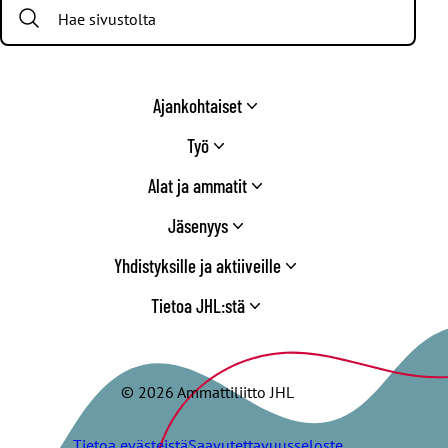
Search:
Twitter
Ajankohtaiset
Työ
Alat ja ammatit
Jäsenyys
Yhdistyksille ja aktiiveille
Tietoa JHL:stä
© 2026 Ammattiliitto JHL
Tietoa evästeistä
Saavutettavuusseloste