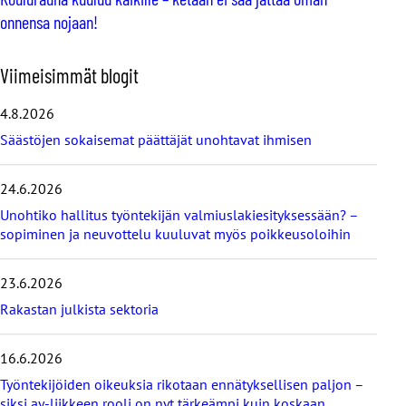
onnensa nojaan!
O
Viimeisimmät blogit
h
i
4.8.2026
t
Säästöjen sokaisemat päättäjät unohtavat ihmisen
a
v
i
24.6.2026
i
Unohtiko hallitus työntekijän valmiuslakiesityksessään? –
m
e
sopiminen ja neuvottelu kuuluvat myös poikkeusoloihin
i
s
23.6.2026
i
m
Rakastan julkista sektoria
m
ä
16.6.2026
t
b
Työntekijöiden oikeuksia rikotaan ennätyksellisen paljon –
l
siksi ay-liikkeen rooli on nyt tärkeämpi kuin koskaan