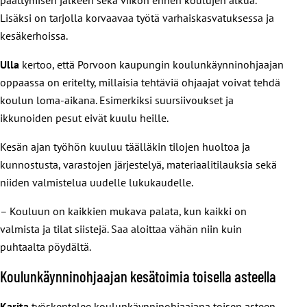
Lisäksi on tarjolla korvaavaa työtä varhaiskasvatuksessa ja
kesäkerhoissa.
Ulla
kertoo, että Porvoon kaupungin koulunkäynninohjaajan
oppaassa on eritelty, millaisia tehtäviä ohjaajat voivat tehdä
koulun loma-aikana. Esimerkiksi suursiivoukset ja
ikkunoiden pesut eivät kuulu heille.
Kesän ajan työhön kuuluu täälläkin tilojen huoltoa ja
kunnostusta, varastojen järjestelyä, materiaalitilauksia sekä
niiden valmistelua uudelle lukukaudelle.
– Kouluun on kaikkien mukava palata, kun kaikki on
valmista ja tilat siistejä. Saa aloittaa vähän niin kuin
puhtaalta pöydältä.
Koulunkäynninohjaajan kesätoimia toisella asteella
Karita
työskentelee koulunkäynninohjaajana toisen asteen