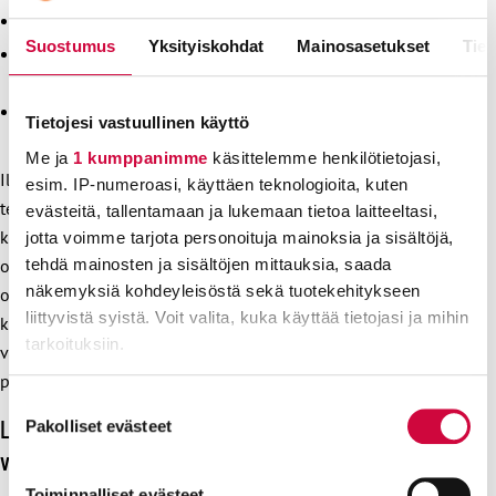
20 % kokee ilmoituksen hyödyttömäksi
Suostumus
Yksityiskohdat
Mainosasetukset
Tiet
25 % kokee ohjeistuksen puutteelliseksi tai ei ole
tietoinen siitä
19 % pelkää kielteisiä vastatoimia ilmoituksen
Tietojesi vastuullinen käyttö
tekemisestä
Me ja
1 kumppanimme
käsittelemme henkilötietojasi,
Ilmoituksen tehneistä 3/4 kertoo, ettei ilmoituksen
esim. IP-numeroasi, käyttäen teknologioita, kuten
tekemisestä ole hyötyä ja vain kolmannes on saanut
evästeitä, tallentamaan ja lukemaan tietoa laitteeltasi,
kohtuullisen ajan kuluessa tietoa siitä, mihin toimenpiteisiin
jotta voimme tarjota personoituja mainoksia ja sisältöjä,
tehdä mainosten ja sisältöjen mittauksia, saada
on ryhdytty. Tämä on huolestuttavaa – ilmoitusvelvollisuus
näkemyksiä kohdeyleisöstä sekä tuotekehitykseen
on tarkoitettu varhaiskasvatuksen kehittämisen välineeksi, ei
liittyvistä syistä. Voit valita, kuka käyttää tietojasi ja mihin
kritiikiksi. Ilman ilmoituksia syntyy virheellinen kuva
tarkoituksiin.
varhaiskasvatuksen tilasta, ja epäkohtiin puuttuminen jää
puolitiehen.
Lue lisää siitä, miten henkilötietojasi käsitellään ja miten
Suostumuksen
voit määrittää asetuksesi
tiedot-osiossa
. Voit muuttaa
Laadukas varhaiskasvatus ei synny itsestään – se
Pakolliset evästeet
valinta
suostumustasi tai peruuttaa sen milloin vain
vaatii panostuksia
evästeilmoituksessa.
Toiminnalliset evästeet