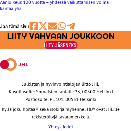
Äänioikeus 120 vuotta – yhdessä vaikuttamisen voima
kantaa yhä
Jaa tämä sivu
LIITY VAHVAAN JOUKKOON
Jaa
Jaa
Jaa
Jaa
Jaa
Facebookissa
viestipalvelu
sähköpostilla
WhatsAppilla
Telegramilla
LIITY JÄSENEKSI
X:ssä
Julkisten ja hyvinvointialojen liitto JHL
Käyntiosoite: Sörnäisten rantatie 23, 00500 Helsinki
Postiosoite: PL 101, 00531 Helsinki
Kyllä joku hoitaa® sekä isokirjainlyhenne JHL® ovat JHL:lle
rekisteröityjä tavaramerkkejä.
Yhteystiedot