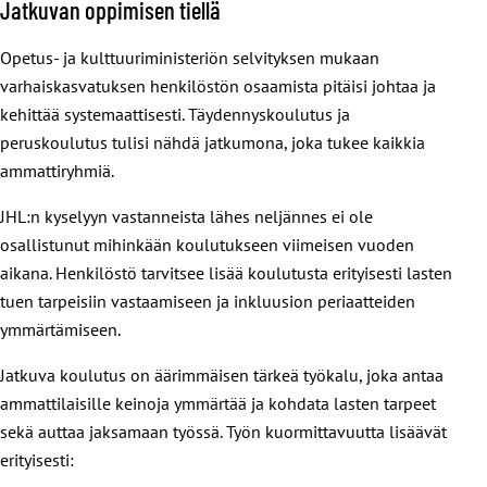
Jatkuvan oppimisen tiellä
Opetus- ja kulttuuriministeriön selvityksen mukaan
varhaiskasvatuksen henkilöstön osaamista pitäisi johtaa ja
kehittää systemaattisesti. Täydennyskoulutus ja
peruskoulutus tulisi nähdä jatkumona, joka tukee kaikkia
ammattiryhmiä.
JHL:n kyselyyn vastanneista lähes neljännes ei ole
osallistunut mihinkään koulutukseen viimeisen vuoden
aikana. Henkilöstö tarvitsee lisää koulutusta erityisesti lasten
tuen tarpeisiin vastaamiseen ja inkluusion periaatteiden
ymmärtämiseen.
Jatkuva koulutus on äärimmäisen tärkeä työkalu, joka antaa
ammattilaisille keinoja ymmärtää ja kohdata lasten tarpeet
sekä auttaa jaksamaan työssä. Työn kuormittavuutta lisäävät
erityisesti: