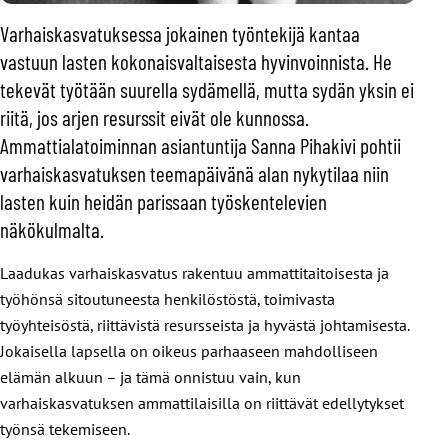
Varhaiskasvatuksessa jokainen työntekijä kantaa
vastuun lasten kokonaisvaltaisesta hyvinvoinnista. He
tekevät työtään suurella sydämellä, mutta sydän yksin ei
riitä, jos arjen resurssit eivät ole kunnossa.
Ammattialatoiminnan asiantuntija Sanna Pihakivi pohtii
varhaiskasvatuksen teemapäivänä alan nykytilaa niin
lasten kuin heidän parissaan työskentelevien
näkökulmalta
.
Laadukas varhaiskasvatus rakentuu ammattitaitoisesta ja
työhönsä sitoutuneesta henkilöstöstä, toimivasta
työyhteisöstä, riittävistä resursseista ja hyvästä johtamisesta.
Jokaisella lapsella on oikeus parhaaseen mahdolliseen
elämän alkuun – ja tämä onnistuu vain, kun
varhaiskasvatuksen ammattilaisilla on riittävät edellytykset
työnsä tekemiseen.