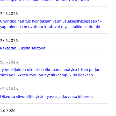
a
v
i
24.6.2026
i
Unohtiko hallitus työntekijän valmiuslakiesityksessään? –
m
e
sopiminen ja neuvottelu kuuluvat myös poikkeusoloihin
i
s
23.6.2026
i
m
Rakastan julkista sektoria
m
ä
16.6.2026
t
b
Työntekijöiden oikeuksia rikotaan ennätyksellisen paljon –
l
siksi ay-liikkeen rooli on nyt tärkeämpi kuin koskaan
o
g
i
15.6.2026
t
Oikeutta siivoojille: yksin työssä, jatkuvassa kiireessä
1.6.2026