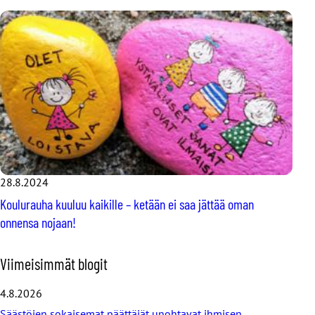
28.8.2024
Koulurauha kuuluu kaikille – ketään ei saa jättää oman
onnensa nojaan!
O
Viimeisimmät blogit
h
i
4.8.2026
t
Säästöjen sokaisemat päättäjät unohtavat ihmisen