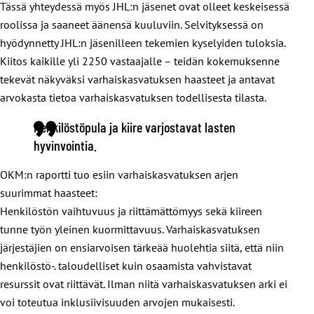
Tässä yhteydessä myös JHL:n jäsenet ovat olleet keskeisessä
roolissa ja saaneet äänensä kuuluviin. Selvityksessä on
hyödynnetty JHL:n jäsenilleen tekemien kyselyiden tuloksia.
Kiitos kaikille yli 2250 vastaajalle – teidän kokemuksenne
tekevät näkyväksi varhaiskasvatuksen haasteet ja antavat
arvokasta tietoa varhaiskasvatuksen todellisesta tilasta.
Henkilöstöpula ja kiire varjostavat lasten
hyvinvointia
.
OKM:n raportti tuo esiin varhaiskasvatuksen arjen
suurimmat haasteet:
Henkilöstön vaihtuvuus ja riittämättömyys sekä kiireen
tunne työn yleinen kuormittavuus. Varhaiskasvatuksen
järjestäjien on ensiarvoisen tärkeää huolehtia siitä, että niin
henkilöstö-. taloudelliset kuin osaamista vahvistavat
resurssit ovat riittävät. Ilman niitä varhaiskasvatuksen arki ei
voi toteutua inklusiivisuuden arvojen mukaisesti.