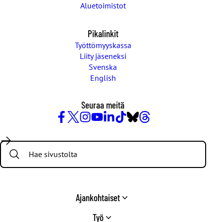
Aluetoimistot
Pikalinkit
Työttömyyskassa
Liity jäseneksi
Svenska
English
Seuraa meitä
Facebook
X
Instagram
YouTube
LinkedIn
TikTok
Bluesky
Threads
/
Search:
Twitter
Ajankohtaiset
Työ