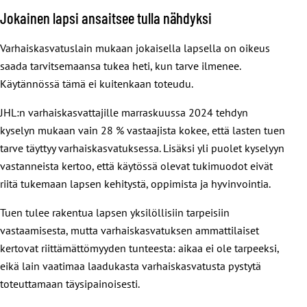
Jokainen lapsi ansaitsee tulla nähdyksi
Varhaiskasvatuslain mukaan jokaisella lapsella on oikeus
saada tarvitsemaansa tukea heti, kun tarve ilmenee.
Käytännössä tämä ei kuitenkaan toteudu.
JHL:n varhaiskasvattajille marraskuussa 2024 tehdyn
kyselyn mukaan vain 28 % vastaajista kokee, että lasten tuen
tarve täyttyy varhaiskasvatuksessa. Lisäksi yli puolet kyselyyn
vastanneista kertoo, että käytössä olevat tukimuodot eivät
riitä tukemaan lapsen kehitystä, oppimista ja hyvinvointia.
Tuen tulee rakentua lapsen yksilöllisiin tarpeisiin
vastaamisesta, mutta varhaiskasvatuksen ammattilaiset
kertovat riittämättömyyden tunteesta: aikaa ei ole tarpeeksi,
eikä lain vaatimaa laadukasta varhaiskasvatusta pystytä
toteuttamaan täysipainoisesti.