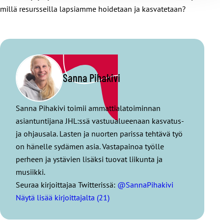
millä resursseilla lapsiamme hoidetaan ja kasvatetaan?
Sanna Pihakivi
Sanna Pihakivi toimii ammattialatoiminnan
asiantuntijana JHL:ssä vastuualueenaan kasvatus-
ja ohjausala. Lasten ja nuorten parissa tehtävä työ
on hänelle sydämen asia. Vastapainoa työlle
perheen ja ystävien lisäksi tuovat liikunta ja
musiikki.
Seuraa kirjoittajaa Twitterissä:
@SannaPihakivi
Näytä lisää kirjoittajalta (21)