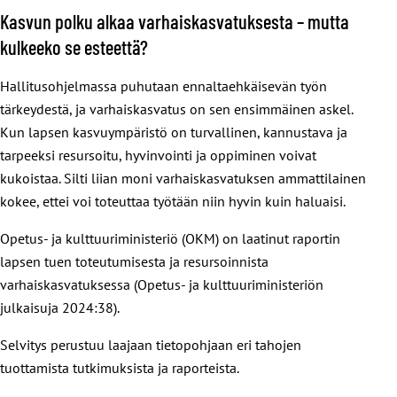
Kasvun polku alkaa varhaiskasvatuksesta – mutta
kulkeeko se esteettä?
Hallitusohjelmassa puhutaan ennaltaehkäisevän työn
tärkeydestä, ja varhaiskasvatus on sen ensimmäinen askel.
Kun lapsen kasvuympäristö on turvallinen, kannustava ja
tarpeeksi resursoitu, hyvinvointi ja oppiminen voivat
kukoistaa. Silti liian moni varhaiskasvatuksen ammattilainen
kokee, ettei voi toteuttaa työtään niin hyvin kuin haluaisi.
Opetus- ja kulttuuriministeriö (OKM) on laatinut raportin
lapsen tuen toteutumisesta ja resursoinnista
varhaiskasvatuksessa (Opetus- ja kulttuuriministeriön
julkaisuja 2024:38).
Selvitys perustuu laajaan tietopohjaan eri tahojen
tuottamista tutkimuksista ja raporteista.