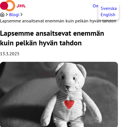
Siirry
OmaJHL
FI
Svenska
sisältöön
Blogi
English
Lapsemme ansaitsevat enemmän kuin pelkän hyvän tahdon
Lapsemme ansaitsevat enemmän
kuin pelkän hyvän tahdon
13.3.2025