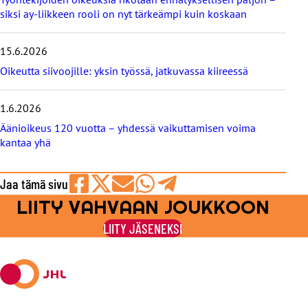
l
siksi ay-liikkeen rooli on nyt tärkeämpi kuin koskaan
o
g
i
15.6.2026
t
Oikeutta siivoojille: yksin työssä, jatkuvassa kiireessä
1.6.2026
Äänioikeus 120 vuotta – yhdessä vaikuttamisen voima
kantaa yhä
Jaa tämä sivu
LIITY VAHVAAN JOUKKOON
Jaa
Jaa
Jaa
Jaa
Jaa
Facebookissa
viestipalvelu
sähköpostilla
WhatsAppilla
Telegramilla
LIITY JÄSENEKSI
X:ssä