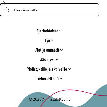
/
Search:
Twitter
Ajankohtaiset
Työ
Alat ja ammatit
Jäsenyys
Yhdistyksille ja aktiiveille
Tietoa JHL:stä
© 2026 Ammattiliitto JHL