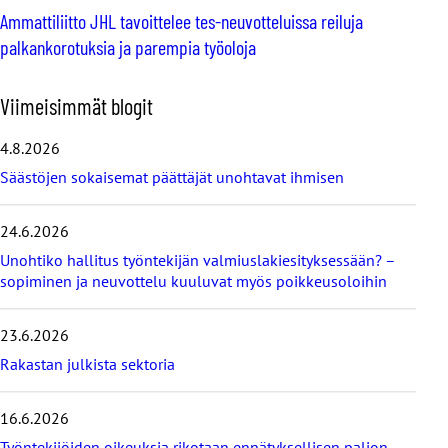
Ammattiliitto JHL tavoittelee tes-neuvotteluissa reiluja
palkankorotuksia ja parempia työoloja
O
Viimeisimmät blogit
h
i
4.8.2026
t
Säästöjen sokaisemat päättäjät unohtavat ihmisen
a
v
i
24.6.2026
i
Unohtiko hallitus työntekijän valmiuslakiesityksessään? –
m
e
sopiminen ja neuvottelu kuuluvat myös poikkeusoloihin
i
s
23.6.2026
i
m
Rakastan julkista sektoria
m
ä
16.6.2026
t
b
Työntekijöiden oikeuksia rikotaan ennätyksellisen paljon –