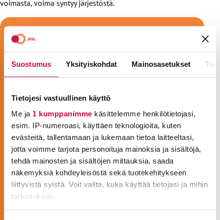
voimasta, voima syntyy järjestöstä.
Suostumus
Yksityiskohdat
Mainosasetukset
Tiet
Tietojesi vastuullinen käyttö
Me ja
1 kumppanimme
käsittelemme henkilötietojasi,
esim. IP-numeroasi, käyttäen teknologioita, kuten
evästeitä, tallentamaan ja lukemaan tietoa laitteeltasi,
jotta voimme tarjota personoituja mainoksia ja sisältöjä,
tehdä mainosten ja sisältöjen mittauksia, saada
näkemyksiä kohdeyleisöstä sekä tuotekehitykseen
liittyvistä syistä. Voit valita, kuka käyttää tietojasi ja mihin
tarkoituksiin.
Lue lisää siitä, miten henkilötietojasi käsitellään ja miten