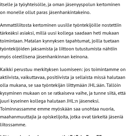
itselle ja työyhteisölle, ja oman jäsenyyspolun kertominen
on monelle ollut paras jäsenhankintakeino.
Ammattiliitosta kertominen uusille työntekijöille nostettiin
tärkeäksi asiaksi, millä uusi kollega saadaan heti mukaan
toimintaan. Matalan kynnyksen tapahtumat, joilla tuetaan
työntekijöiden jaksamista ja liittoon tutustumista nähtiin
myös oleellisena jäsenhankinnan keinona.
Kaikki perustuu merkityksen luomiseen: jos toimintamme on
aktiivista, vaikuttavaa, positiivista ja sellaista missä halutaan
olla mukana, se saa työntekijän liittymään JHL:ään. Tällöin
kysyminen mukaan on se ratkaiseva vaihe, ja tunne siitä, että
juuri kyseinen kollega halutaan JHL:n jäseneksi.
Toiminnassamme emme myöskään saa unohtaa nuoria,
maahanmuuttajia ja opiskelijoita, jotka ovat tärkeitä jäseniä
liitossamme.