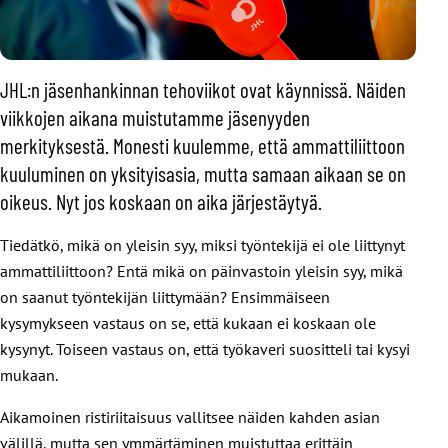
JHL:n jäsenhankinnan tehoviikot ovat käynnissä. Näiden
viikkojen aikana muistutamme jäsenyyden
merkityksestä. Monesti kuulemme, että ammattiliittoon
kuuluminen on yksityisasia, mutta samaan aikaan se on
oikeus. Nyt jos koskaan on aika järjestäytyä.
Tiedätkö, mikä on yleisin syy, miksi työntekijä ei ole liittynyt
ammattiliittoon? Entä mikä on päinvastoin yleisin syy, mikä
on saanut työntekijän liittymään? Ensimmäiseen
kysymykseen vastaus on se, että kukaan ei koskaan ole
kysynyt. Toiseen vastaus on, että työkaveri suositteli tai kysyi
mukaan.
Aikamoinen ristiriitaisuus vallitsee näiden kahden asian
välillä, mutta sen ymmärtäminen muistuttaa erittäin