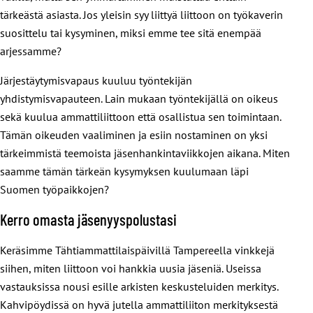
tärkeästä asiasta. Jos yleisin syy liittyä liittoon on työkaverin
suosittelu tai kysyminen, miksi emme tee sitä enempää
arjessamme?
Järjestäytymisvapaus kuuluu työntekijän
yhdistymisvapauteen. Lain mukaan työntekijällä on oikeus
sekä kuulua ammattiliittoon että osallistua sen toimintaan.
Tämän oikeuden vaaliminen ja esiin nostaminen on yksi
tärkeimmistä teemoista jäsenhankintaviikkojen aikana. Miten
saamme tämän tärkeän kysymyksen kuulumaan läpi
Suomen työpaikkojen?
Kerro omasta jäsenyyspolustasi
Keräsimme Tähtiammattilaispäivillä Tampereella vinkkejä
siihen, miten liittoon voi hankkia uusia jäseniä. Useissa
vastauksissa nousi esille arkisten keskusteluiden merkitys.
Kahvipöydissä on hyvä jutella ammattiliiton merkityksestä