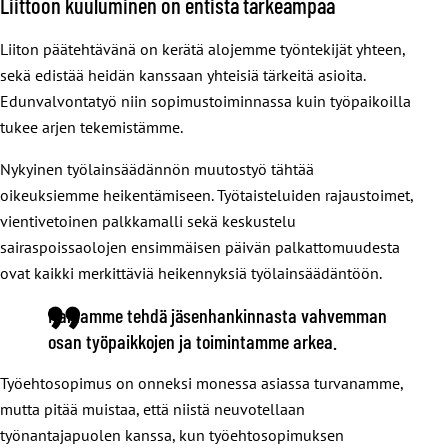
Liittoon kuuluminen on entistä tärkeämpää
Liiton päätehtävänä on kerätä alojemme työntekijät yhteen,
sekä edistää heidän kanssaan yhteisiä tärkeitä asioita.
Edunvalvontatyö niin sopimustoiminnassa kuin työpaikoilla
tukee arjen tekemistämme.
Nykyinen työlainsäädännön muutostyö tähtää
oikeuksiemme heikentämiseen. Työtaisteluiden rajaustoimet,
vientivetoinen palkkamalli sekä keskustelu
sairaspoissaolojen ensimmäisen päivän palkattomuudesta
ovat kaikki merkittäviä heikennyksiä työlainsäädäntöön.
Haluamme tehdä jäsenhankinnasta vahvemman
osan työpaikkojen ja toimintamme arkea.
Työehtosopimus on onneksi monessa asiassa turvanamme,
mutta pitää muistaa, että niistä neuvotellaan
työnantajapuolen kanssa, kun työehtosopimuksen