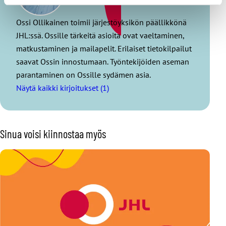
Ossi Ollikainen toimii järjestöyksikön päällikkönä
JHL:ssä. Ossille tärkeitä asioita ovat vaeltaminen,
matkustaminen ja mailapelit. Erilaiset tietokilpailut
saavat Ossin innostumaan. Työntekijöiden aseman
parantaminen on Ossille sydämen asia.
Näytä kaikki kirjoitukset (1)
Sinua voisi kiinnostaa myös