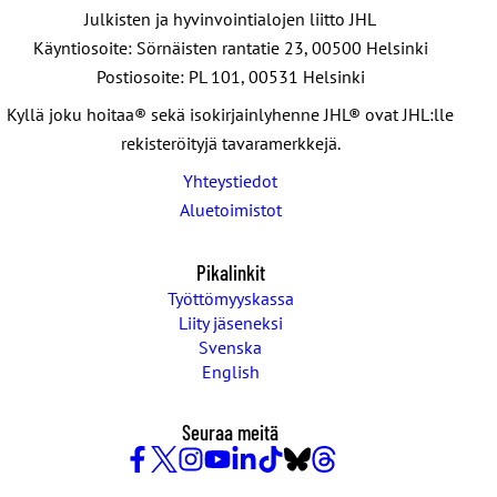
Julkisten ja hyvinvointialojen liitto JHL
Käyntiosoite: Sörnäisten rantatie 23, 00500 Helsinki
Postiosoite: PL 101, 00531 Helsinki
Kyllä joku hoitaa® sekä isokirjainlyhenne JHL® ovat JHL:lle
rekisteröityjä tavaramerkkejä.
Yhteystiedot
Aluetoimistot
Pikalinkit
Työttömyyskassa
Liity jäseneksi
Svenska
English
Seuraa meitä
Facebook
X
Instagram
YouTube
LinkedIn
TikTok
Bluesky
Threads