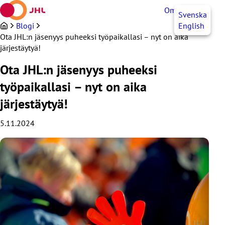
Siirry
OmaJHL
FI
Svenska
sisältöön
Blogi
English
Ota JHL:n jäsenyys puheeksi työpaikallasi – nyt on aika
järjestäytyä!
Ota JHL:n jäsenyys puheeksi
työpaikallasi – nyt on aika
järjestäytyä!
5.11.2024