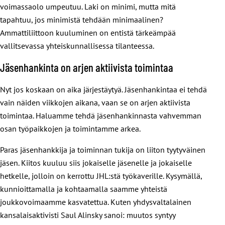
voimassaolo umpeutuu. Laki on minimi, mutta mitä
tapahtuu, jos minimistä tehdään minimaalinen?
Ammattiliittoon kuuluminen on entistä tärkeämpää
vallitsevassa yhteiskunnallisessa tilanteessa.
Jäsenhankinta on arjen aktiivista toimintaa
Nyt jos koskaan on aika järjestäytyä. Jäsenhankintaa ei tehdä
vain näiden viikkojen aikana, vaan se on arjen aktiivista
toimintaa. Haluamme tehdä jäsenhankinnasta vahvemman
osan työpaikkojen ja toimintamme arkea.
Paras jäsenhankkija ja toiminnan tukija on liiton tyytyväinen
jäsen. Kiitos kuuluu siis jokaiselle jäsenelle ja jokaiselle
hetkelle, jolloin on kerrottu JHL:stä työkaverille. Kysymällä,
kunnioittamalla ja kohtaamalla saamme yhteistä
joukkovoimaamme kasvatettua. Kuten yhdysvaltalainen
kansalaisaktivisti Saul Alinsky sanoi: muutos syntyy