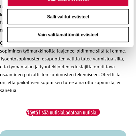
luottamusvaltuutetulta puuttuu ammattiliiton jäsenyys ja
koulutus. Riittäisikö työlainsäädäntöä ja työehtosopimusta
Salli valitut evästeet
tuntemattomilla valtuutetuilla osaaminen tähän vaativaan
tehtävään, joka turvaa työntekijöiden asemaa?
Vain välttämättömät evästeet
On joka tapauksessa todennäköistä, että paikallinen
sopiminen työmarkkinoilla laajenee, pidimme siitä tai emme.
Työehtosopimusten osapuolten välillä tulee varmistua siitä,
että työnantajan ja työntekijöiden edustajilla on riittävä
osaaminen paikallisten sopimusten tekemiseen. Oleellista
on, että paikallisen sopimisen tulee aina olla sopimista, ei
sanelua.
Näytä lisää uutisia
Ladataan uutisia…