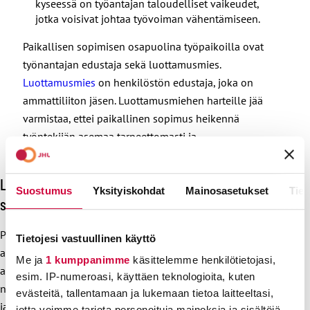
kyseessä on työantajan taloudelliset vaikeudet,
jotka voisivat johtaa työvoiman vähentämiseen.
Paikallisen sopimisen osapuolina työpaikoilla ovat
työnantajan edustaja sekä luottamusmies.
Luottamusmies
on henkilöstön edustaja, joka on
ammattiliiton jäsen. Luottamusmiehen harteille jää
varmistaa, ettei paikallinen sopimus heikennä
työntekijän asemaa tarpeettomasti ja
kohtuuttomasti.
Luottamusmiesten vastuu kasvaa paikallisen
Suostumus
Yksityiskohdat
Mainosasetukset
Tiet
sopimisen laajetessa
Paikallisen sopimisen mahdollinen lisääminen on haastava
Tietojesi vastuullinen käyttö
asia. Yksityisen opetusalan ja ammatillisten
Me ja
1 kumppanimme
käsittelemme henkilötietojasi,
aikuiskoulutuskeskusten työehtosopimuksen
esim. IP-numeroasi, käyttäen teknologioita, kuten
neuvottelijoina teemme neuvottelukierroksen aikana
evästeitä, tallentamaan ja lukemaan tietoa laitteeltasi,
jatkuvaa arviointia asiakokonaisuuksista, joista osapuolet
jotta voimme tarjota personoituja mainoksia ja sisältöjä,