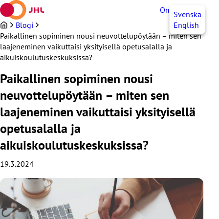
Siirry
OmaJHL
FI
Svenska
sisältöön
Blogi
English
Paikallinen sopiminen nousi neuvottelupöytään – miten sen
laajeneminen vaikuttaisi yksityisellä opetusalalla ja
aikuiskoulutuskeskuksissa?
Paikallinen sopiminen nousi
neuvottelupöytään – miten sen
laajeneminen vaikuttaisi yksityisellä
opetusalalla ja
aikuiskoulutuskeskuksissa?
19.3.2024