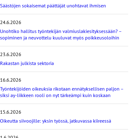
t
Säästöjen sokaisemat päättäjät unohtavat ihmisen
a
v
i
24.6.2026
i
Unohtiko hallitus työntekijän valmiuslakiesityksessään? –
m
e
sopiminen ja neuvottelu kuuluvat myös poikkeusoloihin
i
s
23.6.2026
i
m
Rakastan julkista sektoria
m
ä
16.6.2026
t
b
Työntekijöiden oikeuksia rikotaan ennätyksellisen paljon –
l
siksi ay-liikkeen rooli on nyt tärkeämpi kuin koskaan
o
g
i
15.6.2026
t
Oikeutta siivoojille: yksin työssä, jatkuvassa kiireessä
1.6.2026