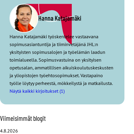
Hanna Katajamäki
Hanna Katajamäki työskentelee vastaavana
sopimusasiantuntija ja tiiminvetäjänä JHL:n
yksityisten sopimusalojen ja työelämän laadun
toimialueella. Sopimusvastuina on yksityisen
opetusalan, ammatillisen aikuiskoulutuskeskusten
ja yliopistojen työehtosopimukset. Vastapaino
työlle löytyy perheestä, mökkeilystä ja matkailusta.
Näytä kaikki kirjoitukset (1)
O
Viimeisimmät blogit
h
i
4.8.2026