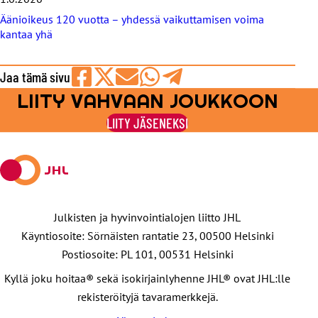
Äänioikeus 120 vuotta – yhdessä vaikuttamisen voima
kantaa yhä
Jaa tämä sivu
LIITY VAHVAAN JOUKKOON
Jaa
Jaa
Jaa
Jaa
Jaa
Facebookissa
viestipalvelu
sähköpostilla
WhatsAppilla
Telegramilla
LIITY JÄSENEKSI
X:ssä
Julkisten ja hyvinvointialojen liitto JHL
Käyntiosoite: Sörnäisten rantatie 23, 00500 Helsinki
Postiosoite: PL 101, 00531 Helsinki
Kyllä joku hoitaa® sekä isokirjainlyhenne JHL® ovat JHL:lle
rekisteröityjä tavaramerkkejä.