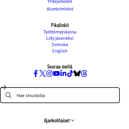
Yhteystiedot
Aluetoimistot
Pikalinkit
Työttömyyskassa
Liity jäseneksi
Svenska
English
Seuraa meitä
Facebook
X
Instagram
YouTube
LinkedIn
TikTok
Bluesky
Threads
/
Search:
Twitter
Ajankohtaiset