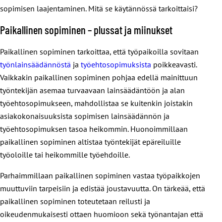
sopimisen laajentaminen. Mitä se käytännössä tarkoittaisi?
Paikallinen sopiminen – plussat ja miinukset
Paikallinen sopiminen tarkoittaa, että työpaikoilla sovitaan
työnlainsäädännöstä
ja
työehtosopimuksista
poikkeavasti.
Vaikkakin paikallinen sopiminen pohjaa edellä mainittuun
työntekijän asemaa turvaavaan lainsäädäntöön ja alan
työehtosopimukseen, mahdollistaa se kuitenkin joistakin
asiakokonaisuuksista sopimisen lainsäädännön ja
työehtosopimuksen tasoa heikommin. Huonoimmillaan
paikallinen sopiminen altistaa työntekijät epäreiluille
työoloille tai heikommille työehdoille.
Parhaimmillaan paikallinen sopiminen vastaa työpaikkojen
muuttuviin tarpeisiin ja edistää joustavuutta. On tärkeää, että
paikallinen sopiminen toteutetaan reilusti ja
oikeudenmukaisesti ottaen huomioon sekä työnantajan että