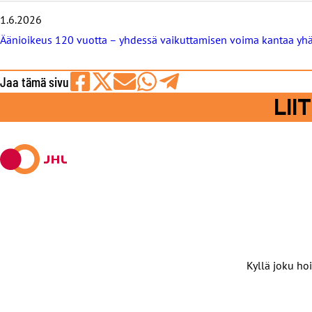
t
1.6.2026
Äänioikeus 120 vuotta – yhdessä vaikuttamisen voima kantaa yh
Jaa tämä sivu
Jaa
Jaa
Jaa
Jaa
Jaa
LI
Facebookissa
viestipalvelu
sähköpostilla
WhatsAppilla
Telegramilla
X:ssä
Kyllä joku hoi