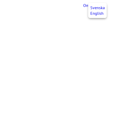
OmaJHL
FI
Svenska
English