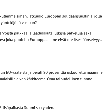
utamme siihen, jatkuuko Euroopan solidaarisuuslinja, jolla
 työntekijöitä vastaan?
voista palkkaa ja laadukkaita julkisia palveluja sekä
va joka puolella Eurooppaa – ne eivät ole itsestäänselvyys.
uun EU-vaaleista ja peräti 80 prosenttia uskoo, että maamme
malaisille aivan kärkiteema. Oma taloudellinen tilanne
5 lisäpaikasta Suomi saa yhden.