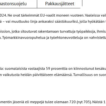
024. Ne ovat tärkeimmät EU-vaalit moneen vuoteen. Vaaleissa vaik
yksiä – vai muuttuuko linja ankaraksi säästökuuriksi, jolla hyökätään
ion, jotka sitoutuvat rakentamaan turvattuja työpaikkoja, ihmisar
a. Työmarkkinavuoropuhelua ja työehtoneuvotteluja on vahvistetta
a: suomalaisista vastaajista 59 prosenttia on kiinnostunut kesäk
on vaikutusta heidän päivittäiseen elämäänsä. Turvallisuus on suo
mentin jäseniä eli meppejä tulee olemaan 720 (nyt 705). Näistä 1