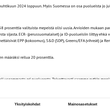
u huhtikuun 2024 loppuun. Myös Suomessa on osa puolueista jo ju
8 prosenttia valituista mepeistä olisi uusia. Arvioiden mukaan pa
 sijasta. ECR- (perussuomalaiset) ja ID-puolueisiin liittyy ehkä vi
menettäisivät EPP (kokoomus), S&D (SDP), Greens/EFA (vihreät) ja 
n määräksi reilua 20 prosenttia.
a oli useammasta eri puolueesta. Toivottavasti saamme nytkin monia 
la – pysy kuulolla EU-vaaleista!
ä työelämän ja sosiaalipolitiikan teemoja eritilaisuuksissa ja vies
Yksityiskohdat
Mainosasetukset