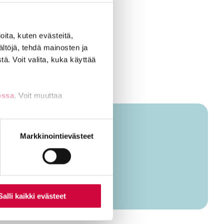
ita, kuten evästeitä,
ältöjä, tehdä mainosten ja
ä. Voit valita, kuka käyttää
ossa
. Voit muuttaa
nti- tai
Markkinointievästeet
Salli kaikki evästeet