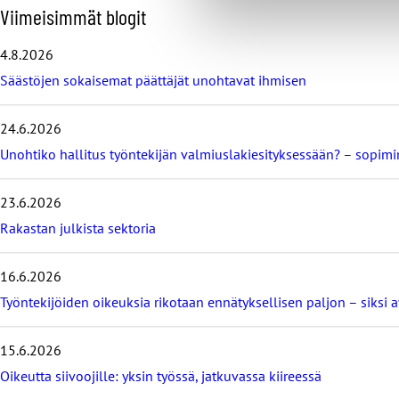
O
Viimeisimmät blogit
h
i
4.8.2026
t
Säästöjen sokaisemat päättäjät unohtavat ihmisen
a
v
i
24.6.2026
i
m
Unohtiko hallitus työntekijän valmiuslakiesityksessään? – sopi
e
i
23.6.2026
s
i
Rakastan julkista sektoria
m
m
16.6.2026
ä
t
Työntekijöiden oikeuksia rikotaan ennätyksellisen paljon – siksi 
b
l
o
15.6.2026
g
Oikeutta siivoojille: yksin työssä, jatkuvassa kiireessä
i