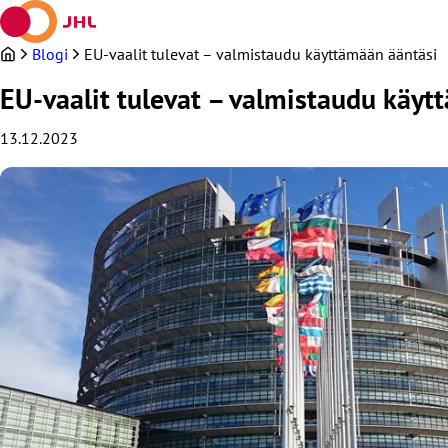
Siirry
sisältöön
Blogi
EU-vaalit tulevat – valmistaudu käyttämään ääntäsi
EU-vaalit tulevat – valmistaudu käyt
13.12.2023