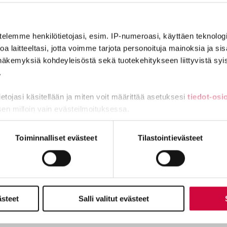
telemme henkilötietojasi, esim. IP-numeroasi, käyttäen teknologio
a laitteeltasi, jotta voimme tarjota personoituja mainoksia ja sis
näkemyksiä kohdeyleisöstä sekä tuotekehitykseen liittyvistä syist
.
digitalisaatiossa
tietojasi käsitellään ja miten voit määrittää asetuksesi
tiedot-osi
sen milloin vain evästeilmoituksessa.
miä, osa sivuston toimintaa parantavia, ja osaa käytetään tilastoi
Toiminnalliset evästeet
Tilastointievästeet
onta. Harrastaa sielun- ja ruumiinkulttuuria.
ästeet
Salli valitut evästeet