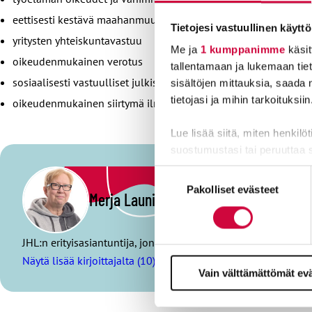
eettisesti kestävä maahanmuutto
Tietojesi vastuullinen käyttö
yritysten yhteiskuntavastuu
Me ja
1 kumppanimme
käsit
oikeudenmukainen verotus
tallentamaan ja lukemaan tieto
sosiaalisesti vastuulliset julkiset hankinnat
sisältöjen mittauksia, saada 
tietojasi ja mihin tarkoituksiin
oikeudenmukainen siirtymä ilmastonmuutoksen torjunnassa ja 
Lue lisää siitä, miten henkilö
suostumustasi tai peruuttaa 
Suostumuksen
Evästeistä osa on välttämättö
Pakolliset evästeet
valinta
Merja Launis-Ahtiainen
markkinointitarkoituksiin.
JHL:n erityisasiantuntija, jonka vastuualueena on EU-edunvalv
Näytä lisää kirjoittajalta (10)
Vain välttämättömät ev