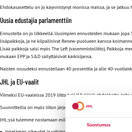
Ehdokasasettelu on jo käynnistynyt monissa maissa, ja se jatku
Uusia edustajia parlamenttiin
Ennusteita on jo liikkeellä. Uusimpien ennusteiden mukaan jopa 5
lisäpaikkoja, ja ne kilpailisivat Renew-puolueen kanssa kolmannesta
Lisää paikkoja saisi myös The Left (vasemmistoliitto). Paikkoja 
mukaan EPP ja S&D säilyttäisivät kärkisijansa.
Naisten osuudeksi ennustellaan 40 prosenttia ja alle 40-vuotiaide
JHL ja EU-vaalit
Viimeksi EU-vaaleissa 2019 liitto tuki JHL:läisiä ehdokkaita, joit
Suunnitteilla on myös liiton järjestämiä vaalitapaamisia eri alueil
JHL:ssä tulemme nostamaan esille liitolle ja ay-liikkeellä tärkeit
Suostumus
työelämän oikeudet ja vähimmäissääntely