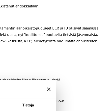
lkistanut ehdokkaitaan.
rlamentin äärioikeistopuolueet ECR ja ID olisivat saamassa
elä uusia, nyt ”kodittomia” puolueita tietyistä jäsenmaista.
Renew (keskusta, RKP). Menetyksistä huolimatta ennusteiden
ehdokkaita liiton jäsenten piiristä!
tintäkanavissa. Näitä ovat muun muassa:
Tietoja