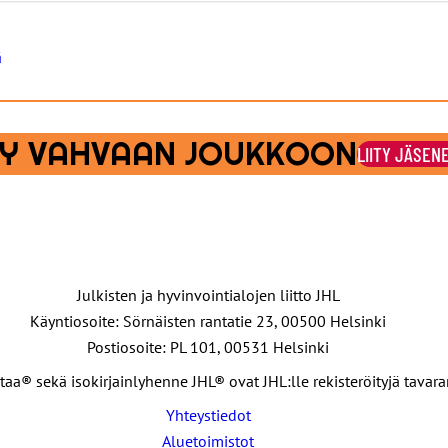
ä
ITY VAHVAAN JOUKKOON
LIITY JÄSEN
Julkisten ja hyvinvointialojen liitto JHL
Käyntiosoite: Sörnäisten rantatie 23, 00500 Helsinki
Postiosoite: PL 101, 00531 Helsinki
taa® sekä isokirjainlyhenne JHL® ovat JHL:lle rekisteröityjä tavar
Yhteystiedot
Aluetoimistot