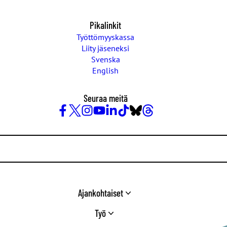
Pikalinkit
Työttömyyskassa
Liity jäseneksi
Svenska
English
Seuraa meitä
Facebook
X
Instagram
YouTube
LinkedIn
TikTok
Bluesky
Threads
/
Twitter
Ajankohtaiset
Työ