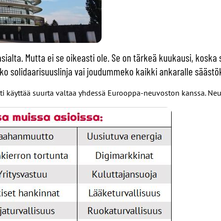
ialta. Mutta ei se oikeasti ole. Se on tärkeä kuukausi, koska 
o solidaarisuuslinja vai joudummeko kaikki ankaralle säästök
tti käyttää suurta valtaa yhdessä Eurooppa-neuvoston kanssa. Ne