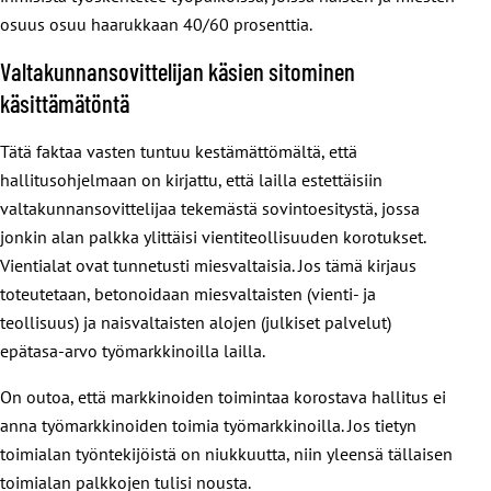
osuus osuu haarukkaan 40/60 prosenttia.
Valtakunnansovittelijan käsien sitominen
käsittämätöntä
Tätä faktaa vasten tuntuu kestämättömältä, että
hallitusohjelmaan on kirjattu, että lailla estettäisiin
valtakunnansovittelijaa tekemästä sovintoesitystä, jossa
jonkin alan palkka ylittäisi vientiteollisuuden korotukset.
Vientialat ovat tunnetusti miesvaltaisia. Jos tämä kirjaus
toteutetaan, betonoidaan miesvaltaisten (vienti- ja
teollisuus) ja naisvaltaisten alojen (julkiset palvelut)
epätasa-arvo työmarkkinoilla lailla.
On outoa, että markkinoiden toimintaa korostava hallitus ei
anna työmarkkinoiden toimia työmarkkinoilla. Jos tietyn
toimialan työntekijöistä on niukkuutta, niin yleensä tällaisen
toimialan palkkojen tulisi nousta.