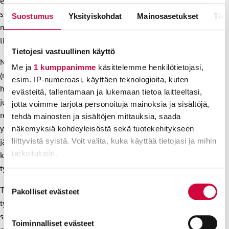
epävarmuus ja työsuhteiden väliin jäävät työttömyysjaksot
syövät toimeentuloa. Nyt hallitus aikoo heikentää
Suostumus
Yksityiskohdat
Mainosasetukset
Tiet
määräaikaisten työsuhteiden solmimisen rajoitteita. Tämä
lisää epävarmuutta työmarkkinoilla.
Tietojesi vastuullinen käyttö
Naisista suurempi osa työskentelee julkisella sektorilla
Me ja
1 kumppanimme
käsittelemme henkilötietojasi,
(naiset 38,6 % miehet 14,7 %). Kuntien ja
esim. IP-numeroasi, käyttäen teknologioita, kuten
hyvinvointialueiden indeksijäädytykset heikentävät kiistatta
evästeitä, tallentamaan ja lukemaan tietoa laitteeltasi,
julkisen puolen toimintaedellytyksiä. Hinnat nousevat, mutta
jotta voimme tarjota personoituja mainoksia ja sisältöjä,
resurssit jäävät vajaiksi. Jo nyt olemme saaneet lukea isoista
tehdä mainosten ja sisältöjen mittauksia, saada
yt-neuvotteluista hyvinvointialueilla. Niiden talous näyttää
näkemyksiä kohdeyleisöstä sekä tuotekehitykseen
jäävän reilusti yli miljardi euroa alijäämäiseksi. Lisäksi
liittyvistä syistä. Voit valita, kuka käyttää tietojasi ja mihin
tarkoituksiin.
kunnat tekevät säästölistoja. Tämä vaikuttaa kiistatta
työntekijöiden asemaan.
Lue lisää siitä, miten henkilötietojasi käsitellään ja miten
Suostumuksen
Työnantajan tulisi kerran vuodessa selvittää henkilöstölle
voit määrittää asetuksesi
tiedot-osiossa
. Voit muuttaa
Pakolliset evästeet
valinta
työnantajan noudattama palkkausjärjestelmä ja sen
suostumustasi tai peruuttaa sen milloin vain
evästeilmoituksessa.
soveltaminen, muut palkan määräytymisen perusteet ja
Toiminnalliset evästeet