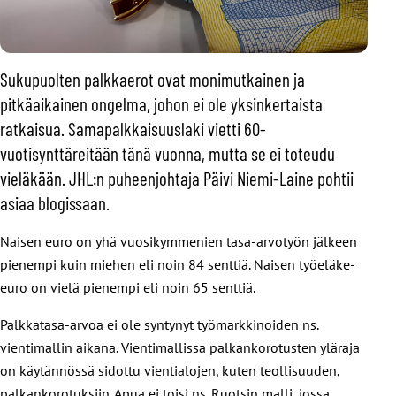
Sukupuolten palkkaerot ovat monimutkainen ja
pitkäaikainen ongelma, johon ei ole yksinkertaista
ratkaisua. Samapalkkaisuuslaki vietti 60-
vuotisynttäreitään tänä vuonna, mutta se ei toteudu
vieläkään. JHL:n puheenjohtaja Päivi Niemi-Laine pohtii
asiaa blogissaan.
Naisen euro on yhä vuosikymmenien tasa-arvotyön jälkeen
pienempi kuin miehen eli noin 84 senttiä. Naisen työeläke-
euro on vielä pienempi eli noin 65 senttiä.
Palkkatasa-arvoa ei ole syntynyt työmarkkinoiden ns.
vientimallin aikana. Vientimallissa palkankorotusten yläraja
on käytännössä sidottu vientialojen, kuten teollisuuden,
palkankorotuksiin. Apua ei toisi ns. Ruotsin malli, jossa