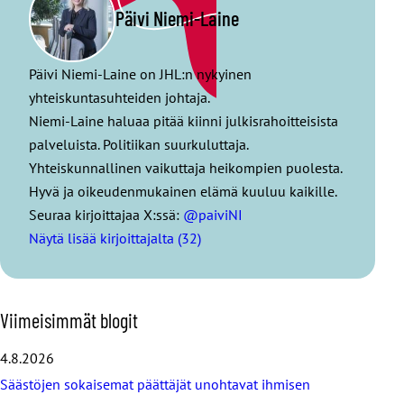
Päivi Niemi-Laine
Päivi Niemi-Laine on JHL:n nykyinen
yhteiskuntasuhteiden johtaja.
Niemi-Laine haluaa pitää kiinni julkisrahoitteisista
palveluista. Politiikan suurkuluttaja.
Yhteiskunnallinen vaikuttaja heikompien puolesta.
Hyvä ja oikeudenmukainen elämä kuuluu kaikille.
Seuraa kirjoittajaa X:ssä:
@paiviNI
Näytä lisää kirjoittajalta (32)
O
Viimeisimmät blogit
h
i
4.8.2026
t
Säästöjen sokaisemat päättäjät unohtavat ihmisen
a