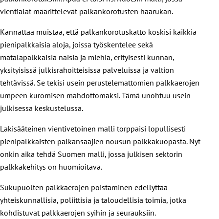
vientialat määrittelevät palkankorotusten haarukan.
Kannattaa muistaa, että palkankorotuskatto koskisi kaikkia
pienipalkkaisia aloja, joissa työskentelee sekä
matalapalkkaisia naisia ja miehiä, erityisesti kunnan,
yksityisissä julkisrahoitteisissa palveluissa ja valtion
tehtävissä. Se tekisi usein perustelemattomien palkkaerojen
umpeen kuromisen mahdottomaksi. Tämä unohtuu usein
julkisessa keskustelussa.
Lakisääteinen vientivetoinen malli torppaisi lopullisesti
pienipalkkaisten palkansaajien nousun palkkakuopasta. Nyt
onkin aika tehdä Suomen malli, jossa julkisen sektorin
palkkakehitys on huomioitava.
Sukupuolten palkkaerojen poistaminen edellyttää
yhteiskunnallisia, poliittisia ja taloudellisia toimia, jotka
kohdistuvat palkkaerojen syihin ja seurauksiin.