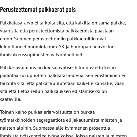
Perusteettomat palkkaerot pois
Palkkatasa-arvo ei tarkoita sitä, että kaikilla on sama palkka,
vaan sitä että perusteettomista palkkaeroista päästään
eroon. Suomen perusteettomiin palkkaeroihin ovat
kiinnittäneet huomiota mm. YK ja Euroopan neuvoston
ihmisoikeussopimusten valvontaelimet.
Palkka-avoimuus on kansainvälisesti tunnustettu keino
parantaa sukupuolten palkkatasa-arvoa. Sen edistäminen ei
tarkoita sitä, että palkat kuulutetaan kaikelle kansalle, vaan
sitä että tietoa reilun palkkauksen edistämiseksi on
saatavilla.
Toinen keino purkaa eriarvoisuutta on purkaa
työmarkkinoiden segregaatiota eli jakautumista miesten ja
naisten aloihin. Suomessa alle kymmenen prosenttia
ihmisistä työskentelee työpaikoissa, joissa naisten ja miesten