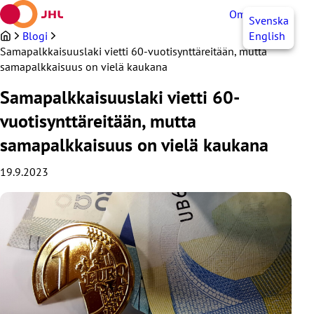
Siirry
OmaJHL
FI
Svenska
sisältöön
Blogi
English
Samapalkkaisuuslaki vietti 60-vuotisynttäreitään, mutta
samapalkkaisuus on vielä kaukana
Samapalkkaisuuslaki vietti 60-
vuotisynttäreitään, mutta
samapalkkaisuus on vielä kaukana
19.9.2023