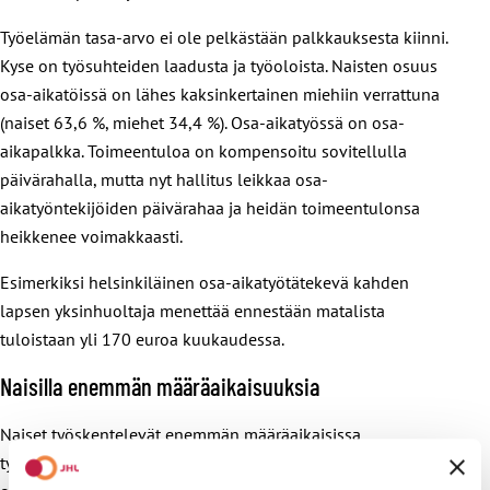
Työelämän tasa-arvo ei ole pelkästään palkkauksesta kiinni.
Kyse on työsuhteiden laadusta ja työoloista. Naisten osuus
osa-aikatöissä on lähes kaksinkertainen miehiin verrattuna
(naiset 63,6 %, miehet 34,4 %). Osa-aikatyössä on osa-
aikapalkka. Toimeentuloa on kompensoitu sovitellulla
päivärahalla, mutta nyt hallitus leikkaa osa-
aikatyöntekijöiden päivärahaa ja heidän toimeentulonsa
heikkenee voimakkaasti.
Esimerkiksi helsinkiläinen osa-aikatyötätekevä kahden
lapsen yksinhuoltaja menettää ennestään matalista
tuloistaan yli 170 euroa kuukaudessa.
Naisilla enemmän määräaikaisuuksia
Naiset työskentelevät enemmän määräaikaisissa
työsuhteissa (naiset 18,3 % miehet 13 %). Niiden tuoma