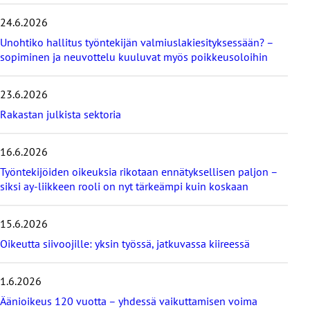
v
i
24.6.2026
i
Unohtiko hallitus työntekijän valmiuslakiesityksessään? –
m
e
sopiminen ja neuvottelu kuuluvat myös poikkeusoloihin
i
s
23.6.2026
i
m
Rakastan julkista sektoria
m
ä
16.6.2026
t
b
Työntekijöiden oikeuksia rikotaan ennätyksellisen paljon –
l
siksi ay-liikkeen rooli on nyt tärkeämpi kuin koskaan
o
g
i
15.6.2026
t
Oikeutta siivoojille: yksin työssä, jatkuvassa kiireessä
1.6.2026
Äänioikeus 120 vuotta – yhdessä vaikuttamisen voima