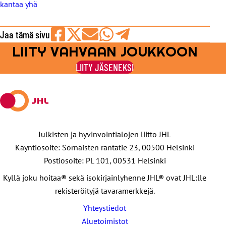
kantaa yhä
Jaa tämä sivu
LIITY VAHVAAN JOUKKOON
Jaa
Jaa
Jaa
Jaa
Jaa
Facebookissa
viestipalvelu
sähköpostilla
WhatsAppilla
Telegramilla
LIITY JÄSENEKSI
X:ssä
Julkisten ja hyvinvointialojen liitto JHL
Käyntiosoite: Sörnäisten rantatie 23, 00500 Helsinki
Postiosoite: PL 101, 00531 Helsinki
Kyllä joku hoitaa® sekä isokirjainlyhenne JHL® ovat JHL:lle
rekisteröityjä tavaramerkkejä.
Yhteystiedot
Aluetoimistot