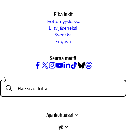
Pikalinkit
Työttömyyskassa
Liity jäseneksi
Svenska
English
Seuraa meitä
Facebook
X
Instagram
YouTube
LinkedIn
TikTok
Bluesky
Threads
/
Search:
Twitter
Ajankohtaiset
Työ