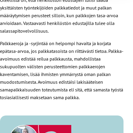
yksittäisten työntekijöiden palkkatiedot ja muut palkan
määräytymisen perusteet silloin, kun palkkojen tasa-arvoa
arvioidaan. Vastaavasti henkilöstön edustajilla tulee olla
salassapitovelvollisuus.
Palkkaeroja ja -syrjintää on helpompi havaita ja korjata
epätasa-arvoa, jos palkkatasoista on riittävästi tietoa. Palkka-
avoimuus edistää reilua palkkausta, mahdollistaa
sukupuolten välisten perusteettomien palkkaerojen
kaventamisen, lisää ihmisten ymmärrystä oman palkan
muodostumisesta. Avoimuus edistäisi lakisääteisen
samapalkkaisuuden toteutumista eli sitä, että samasta työstä
tosiasiallisesti maksetaan sama palkka.