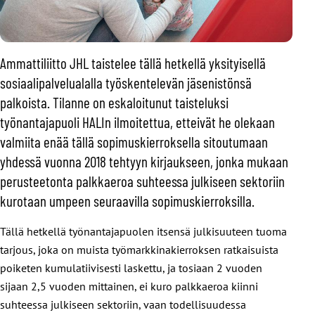
Ammattiliitto JHL taistelee tällä hetkellä yksityisellä
sosiaalipalvelualalla työskentelevän jäsenistönsä
palkoista. Tilanne on eskaloitunut taisteluksi
työnantajapuoli HALIn ilmoitettua, etteivät he olekaan
valmiita enää tällä sopimuskierroksella sitoutumaan
yhdessä vuonna 2018 tehtyyn kirjaukseen, jonka mukaan
perusteetonta palkkaeroa suhteessa julkiseen sektoriin
kurotaan umpeen seuraavilla sopimuskierroksilla.
Tällä hetkellä työnantajapuolen itsensä julkisuuteen tuoma
tarjous, joka on muista työmarkkinakierroksen ratkaisuista
poiketen kumulatiivisesti laskettu, ja tosiaan 2 vuoden
sijaan 2,5 vuoden mittainen, ei kuro palkkaeroa kiinni
suhteessa julkiseen sektoriin, vaan todellisuudessa