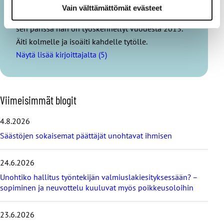
maailmaan tutustuminen alkoi alun perin
Vain välttämättömät evästeet
luottamusmiehenä vuonna 2005 ja täysipäiväisesti
sen parissa hän on työskennellyt vuodesta 2013.
Äiti kolmelle ja isoäiti kahdelle tytölle.
Näytä lisää kirjoittajalta (5)
O
Viimeisimmät blogit
h
i
4.8.2026
t
Säästöjen sokaisemat päättäjät unohtavat ihmisen
a
v
i
24.6.2026
i
Unohtiko hallitus työntekijän valmiuslakiesityksessään? –
m
e
sopiminen ja neuvottelu kuuluvat myös poikkeusoloihin
i
s
23.6.2026
i