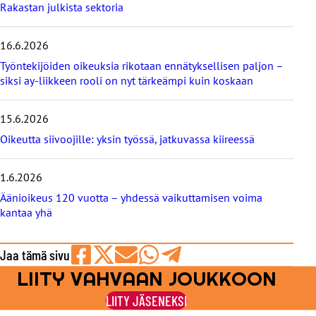
m
Rakastan julkista sektoria
m
ä
16.6.2026
t
b
Työntekijöiden oikeuksia rikotaan ennätyksellisen paljon –
l
siksi ay-liikkeen rooli on nyt tärkeämpi kuin koskaan
o
g
i
15.6.2026
t
Oikeutta siivoojille: yksin työssä, jatkuvassa kiireessä
1.6.2026
Äänioikeus 120 vuotta – yhdessä vaikuttamisen voima
kantaa yhä
Jaa tämä sivu
LIITY VAHVAAN JOUKKOON
Jaa
Jaa
Jaa
Jaa
Jaa
Facebookissa
viestipalvelu
sähköpostilla
WhatsAppilla
Telegramilla
LIITY JÄSENEKSI
X:ssä