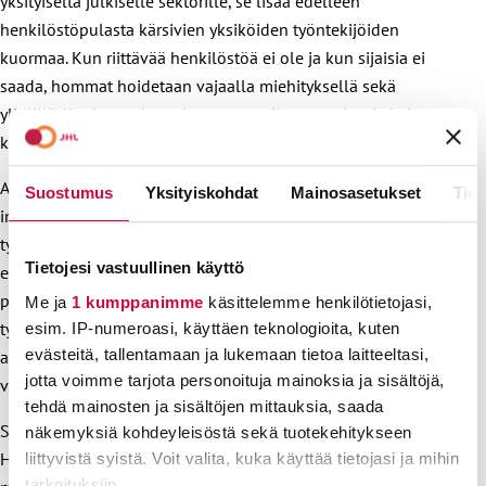
yksityiseltä julkiselle sektorille, se lisää edelleen
henkilöstöpulasta kärsivien yksiköiden työntekijöiden
kuormaa. Kun riittävää henkilöstöä ei ole ja kun sijaisia ei
saada, hommat hoidetaan vajaalla miehityksellä sekä
ylitöillä. Ihmiset palavat loppuun, vaihtavat sektoria ja jopa
kokonaan alaa.
Alan vetovoima on kokenut viime aikoina melkoisen
Suostumus
Yksityiskohdat
Mainosasetukset
Tiet
inflaation, mikä on todella sääli, koska kuten kaikki alalla
työskentelevät tietävät, itse työ on aivan parasta! Kun
Tietojesi vastuullinen käyttö
epäkohdat, (jotka suurelta osin johtuvat liian matalan
palkkatason aiheuttamasta kierteestä, heijastuksena
Me ja
1 kumppanimme
käsittelemme henkilötietojasi,
työoloihin ja sen kautta ainakin osin työvoimapulan syihin
esim. IP-numeroasi, käyttäen teknologioita, kuten
evästeitä, tallentamaan ja lukemaan tietoa laitteeltasi,
alalla) saadaan korjattua, on sillä varmasti positiivisia
jotta voimme tarjota personoituja mainoksia ja sisältöjä,
vaikutuksia alan veto- sekä pitovoimaan.
tehdä mainosten ja sisältöjen mittauksia, saada
Sen sijaan alan vetovoimaa ei varmastikaan lisää esim.
näkemyksiä kohdeyleisöstä sekä tuotekehitykseen
HALIn esiin sopivasti näin Säätytalolla parhaillaan
liittyvistä syistä. Voit valita, kuka käyttää tietojasi ja mihin
tarkoituksiin.