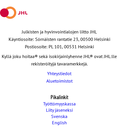
Julkisten ja hyvinvointialojen liitto JHL
Käyntiosoite: Sörnäisten rantatie 23, 00500 Helsinki
Postiosoite: PL 101, 00531 Helsinki
Kyllä joku hoitaa® sekä isokirjainlyhenne JHL® ovat JHL:lle
rekisteröityjä tavaramerkkejä.
Yhteystiedot
Aluetoimistot
Pikalinkit
Työttömyyskassa
Liity jäseneksi
Svenska
English