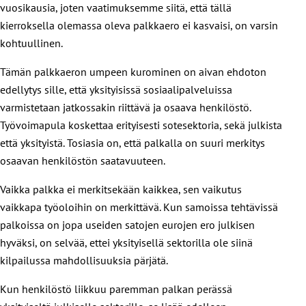
vuosikausia, joten vaatimuksemme siitä, että tällä
kierroksella olemassa oleva palkkaero ei kasvaisi, on varsin
kohtuullinen.
Tämän palkkaeron umpeen kurominen on aivan ehdoton
edellytys sille, että yksityisissä sosiaalipalveluissa
varmistetaan jatkossakin riittävä ja osaava henkilöstö.
Työvoimapula koskettaa erityisesti sotesektoria, sekä julkista
että yksityistä. Tosiasia on, että palkalla on suuri merkitys
osaavan henkilöstön saatavuuteen.
Vaikka palkka ei merkitsekään kaikkea, sen vaikutus
vaikkapa työoloihin on merkittävä. Kun samoissa tehtävissä
palkoissa on jopa useiden satojen eurojen ero julkisen
hyväksi, on selvää, ettei yksityisellä sektorilla ole siinä
kilpailussa mahdollisuuksia pärjätä.
Kun henkilöstö liikkuu paremman palkan perässä