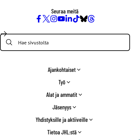
Seuraa meitä
Facebook
X
Instagram
YouTube
LinkedIn
TikTok
Bluesky
Threads
/
Search:
Twitter
Ajankohtaiset
Työ
Alat ja ammatit
Jäsenyys
Yhdistyksille ja aktiiveille
Tietoa JHL:stä