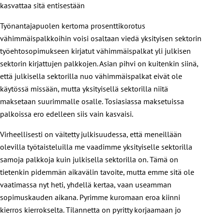
kasvattaa sitä entisestään
Työnantajapuolen kertoma prosenttikorotus
vähimmäispalkkoihin voisi osaltaan viedä yksityisen sektorin
työehtosopimukseen kirjatut vähimmäispalkat yli julkisen
sektorin kirjattujen palkkojen. Asian pihvi on kuitenkin siinä,
että julkisella sektorilla nuo vähimmäispalkat eivät ole
käytössä missään, mutta yksityisellä sektorilla niitä
maksetaan suurimmalle osalle. Tosiasiassa maksetuissa
palkoissa ero edelleen siis vain kasvaisi.
Virheellisesti on väitetty julkisuudessa, että meneillään
olevilla työtaisteluilla me vaadimme yksityiselle sektorilla
samoja palkkoja kuin julkisella sektorilla on. Tämä on
tietenkin pidemmän aikavälin tavoite, mutta emme sitä ole
vaatimassa nyt heti, yhdellä kertaa, vaan useamman
sopimuskauden aikana. Pyrimme kuromaan eroa kiinni
kierros kierrokselta. Tilannetta on pyritty korjaamaan jo