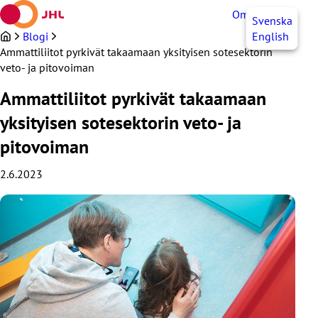
Siirry
OmaJHL
FI
Svenska
sisältöön
Blogi
English
Ammattiliitot pyrkivät takaamaan yksityisen sotesektorin
veto- ja pitovoiman
Ammattiliitot pyrkivät takaamaan
yksityisen sotesektorin veto- ja
pitovoiman
2.6.2023