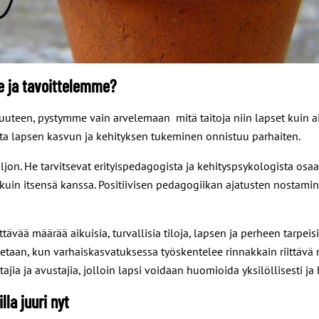
e ja tavoittelemme?
suuteen, pystymme vain arvelemaan mitä taitoja niin lapset kuin ai
jotta lapsen kasvun ja kehityksen tukeminen onnistuu parhaiten.
jon. He tarvitsevat erityispedagogista ja kehityspsykologista os
 kuin itsensä kanssa. Positiivisen pedagogiikan ajatusten nostamin
tävää määrää aikuisia, turvallisia tiloja, lapsen ja perheen tarpeis
taan, kun varhaiskasvatuksessa työskentelee rinnakkain riittävä m
ajia ja avustajia, jolloin lapsi voidaan huomioida yksilöllisesti 
la juuri nyt