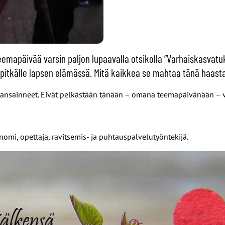
eemapäivää varsin paljon lupaavalla otsikolla ”Varhaiskasvatu
taa pitkälle lapsen elämässä. Mitä kaikkea se mahtaa tänä haas
a ansainneet. Eivät pelkästään tänään – omana teemapäivänään – 
onomi, opettaja, ravitsemis- ja puhtauspalvelutyöntekijä.