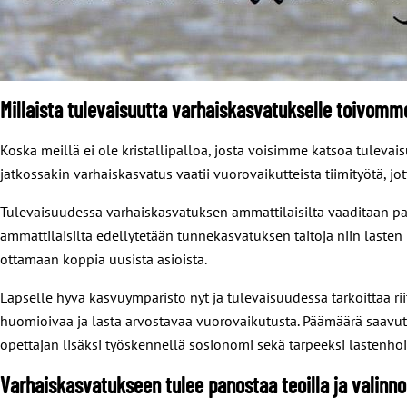
Millaista tulevaisuutta varhaiskasvatukselle toivomm
Koska meillä ei ole kristallipalloa, josta voisimme katsoa tulevai
jatkossakin varhaiskasvatus vaatii vuorovaikutteista tiimityötä, 
Tulevaisuudessa varhaiskasvatuksen ammattilaisilta vaaditaan pal
ammattilaisilta edellytetään tunnekasvatuksen taitoja niin lasten
ottamaan koppia uusista asioista.
Lapselle hyvä kasvuympäristö nyt ja tulevaisuudessa tarkoittaa riit
huomioivaa ja lasta arvostavaa vuorovaikutusta. Päämäärä saavute
opettajan lisäksi työskennellä sosionomi sekä tarpeeksi lastenhoit
Varhaiskasvatukseen tulee panostaa teoilla ja valinnoil