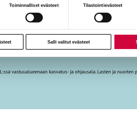
miä, osa sivuston toimintaa parantavia, ja osaa käytetään tilastoi
Toiminnalliset evästeet
Tilastointievästeet
ästeet
Salli valitut evästeet
L:ssä vastuualueenaan kasvatus- ja ohjausala. Lasten ja nuorten 