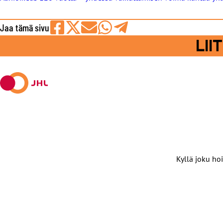
Jaa tämä sivu
Jaa
Jaa
Jaa
Jaa
Jaa
LI
Facebookissa
viestipalvelu
sähköpostilla
WhatsAppilla
Telegramilla
X:ssä
Kyllä joku hoi