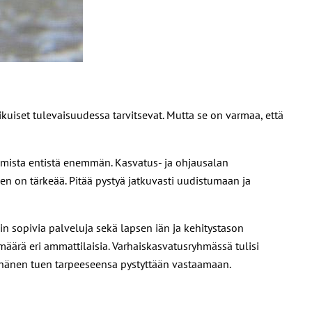
kuiset tulevaisuudessa tarvitsevat. Mutta se on varmaa, että
aamista entistä enemmän. Kasvatus- ja ohjausalan
en on tärkeää. Pitää pystyä jatkuvasti uudistumaan ja
iin sopivia palveluja sekä lapsen iän ja kehitystason
äärä eri ammattilaisia. Varhaiskasvatusryhmässä tulisi
ja hänen tuen tarpeeseensa pystyttään vastaamaan.