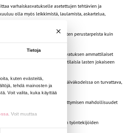
ittaa varhaiskasvatukselle asetettujen tehtävien ja
kuuluu olla myös leikkimistä, laulamista, askartelua,
sen työntekijöitä vastaa niin lasten perustarpeista kuin
Tietoja
ja hyvästä johtamisesta. Varhaiskasvatuksen ammattilaiset
 onnistuakseen riittävästi ammattilaisia lasten jokaiseen
ita, kuten evästeitä,
tävä ja monipuolinen henkilöstö päiväkodeissa on turvattava,
ältöjä, tehdä mainosten ja
ä. Voit valita, kuka käyttää
us, osaaminen ja ammatillisen kehittymisen mahdollisuudet
ossa
. Voit muuttaa
lla helpotusta varhaiskasvatuksen työntekijöiden