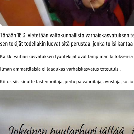
Tänään 16.3. vietetään valtakunnallista varhaiskasvatuksen t
sen tekijät todellakin luovat sitä perustaa, jonka tulisi kan
Kaikki varhaiskasvatuksen työntekijät ovat lämpimän kiitoksens
Ilman ammattilaisia ei laadukas varhaiskasvatus toteutuisi.
Kiitos siis sinulle lastenhoitaja, perhepäivähoitaja, avustaja, sosi