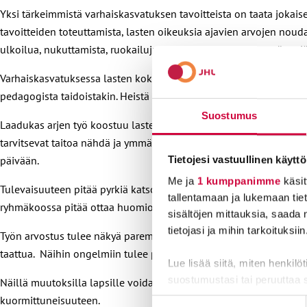
Yksi tärkeimmistä varhaiskasvatuksen tavoitteista on taata jokais
tavoitteiden toteuttamista, lasten oikeuksia ajavien arvojen nouda
ulkoilua, nukuttamista, ruokailuja, vessakäyntejä ja tunneryöppyjä
Varhaiskasvatuksessa lasten kokonaisvaltaisesta hyvinvoinnista h
pedagogista taidoistakin. Heistä jokainen tekee työnsä suurella s
Suostumus
Laadukas arjen työ koostuu lasten parissa työstään nauttivasta he
tarvitsevat taitoa nähdä ja ymmärtää, mikä on lapsen etu. Ja edell
päivään.
Tietojesi vastuullinen käyttö
Me ja
1 kumppanimme
käsit
Tulevaisuuteen pitää pyrkiä katsomaan ja sitä tulee suunnitella,
tallentamaan ja lukemaan tieto
ryhmäkoossa pitää ottaa huomioon lasten ikä, tuen tarve ja työn 
sisältöjen mittauksia, saada 
tietojasi ja mihin tarkoituksiin
Työn arvostus tulee näkyä parempana palkkana ja satsauksena työ
taattua. Näihin ongelmiin tulee puuttua ja löytää ratkaisu heti, ei
Lue lisää siitä, miten henkilö
suostumustasi tai peruuttaa 
Näillä muutoksilla lapsille voidaan taata tulevaisuudessakin hyv
kuormittuneisuuteen.
Suostumuksen