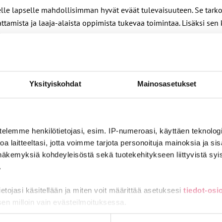
elle lapselle mahdollisimman hyvät eväät tulevaisuuteen. Se tarko
ttamista ja laaja-alaista oppimista tukevaa toimintaa. Lisäksi sen 
.
uolehtii koko henkilöstö. Ammattitaitoinen joukko varhaiskasvatuk
ydämellä.
Yksityiskohdat
Mainosasetukset
nkilökunnasta, toimivasta työyhteisöstä, riittävistä resursseista 
een: lasten aito kohtaaminen, läsnäolo ja vuorovaikutus edellyttää
telemme henkilötietojasi, esim. IP-numeroasi, käyttäen teknologio
 mutta ensin pitää saada varhaiskasvatuksen perusta kuntoon. Riit
a laitteeltasi, jotta voimme tarjota personoituja mainoksia ja sis
vaativuus.
näkemyksiä kohdeyleisöstä sekä tuotekehitykseen liittyvistä syist
.
oloihin. Tarvitaan resursseja, joilla saadaan henkilöstön koulut
 tulevaisuudessa.
tietojasi käsitellään ja miten voit määrittää asetuksesi
tiedot-osi
sen milloin vain evästeilmoituksessa.
ät lähtökohdat elämän alkutaipaleelle, turvallinen arki sekä sama