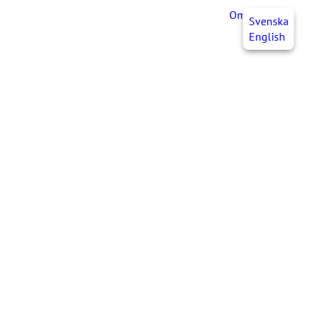
OmaJHL
FI
Svenska
English