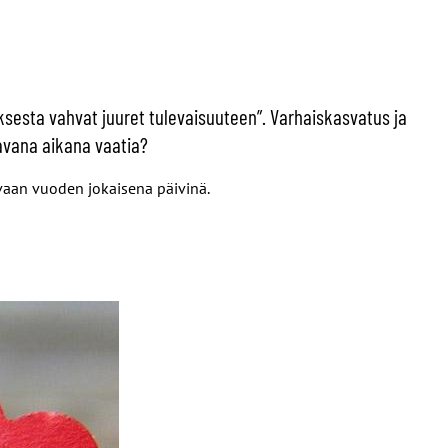
ksesta vahvat juuret tulevaisuuteen”. Varhaiskasvatus ja
tavana aikana vaatia?
vaan vuoden jokaisena päivinä.