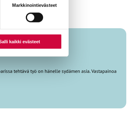
nti- tai
Markkinointievästeet
Salli kaikki evästeet
parissa tehtävä työ on hänelle sydämen asia. Vastapainoa