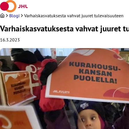
Siirry
sisältöön
Blogi
Varhaiskasvatuksesta vahvat juuret tulevaisuuteen
Varhaiskasvatuksesta vahvat juuret t
16.3.2023