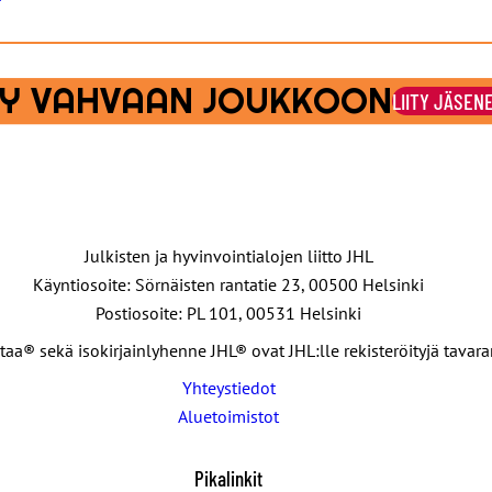
ITY VAHVAAN JOUKKOON
LIITY JÄSEN
Julkisten ja hyvinvointialojen liitto JHL
Käyntiosoite: Sörnäisten rantatie 23, 00500 Helsinki
Postiosoite: PL 101, 00531 Helsinki
taa® sekä isokirjainlyhenne JHL® ovat JHL:lle rekisteröityjä tavar
Yhteystiedot
Aluetoimistot
Pikalinkit