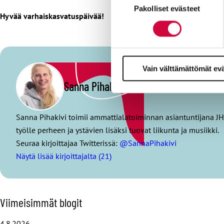
Evästeistä osa on välttämättö
Pakolliset evästeet
valinta
Hyvää varhaiskasvatuspäivää!
markkinointitarkoituksiin.
Vain välttämättömät ev
Sanna Pihakivi
Sanna Pihakivi toimii ammattialatoiminnan asiantuntijana JH
työlle perheen ja ystävien lisäksi tuovat liikunta ja musiikki.
Seuraa kirjoittajaa Twitterissä:
@SannaPihakivi
Näytä lisää kirjoittajalta (21)
O
Viimeisimmät blogit
h
i
4.8.2026