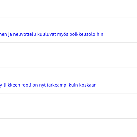
minen ja neuvottelu kuuluvat myös poikkeusoloihin
ay-liikkeen rooli on nyt tärkeämpi kuin koskaan
ä