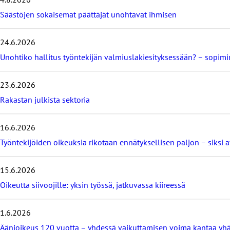
t
Säästöjen sokaisemat päättäjät unohtavat ihmisen
a
v
i
24.6.2026
i
m
Unohtiko hallitus työntekijän valmiuslakiesityksessään? – sopi
e
i
23.6.2026
s
i
Rakastan julkista sektoria
m
m
16.6.2026
ä
t
Työntekijöiden oikeuksia rikotaan ennätyksellisen paljon – siksi 
b
l
o
15.6.2026
g
Oikeutta siivoojille: yksin työssä, jatkuvassa kiireessä
i
t
1.6.2026
Äänioikeus 120 vuotta – yhdessä vaikuttamisen voima kantaa yh