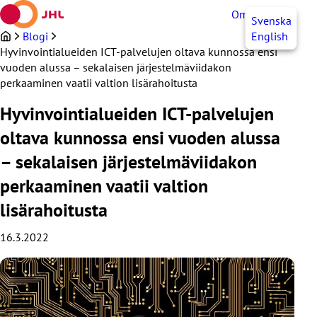
Siirry
OmaJHL
FI
Svenska
sisältöön
Blogi
English
Hyvinvointialueiden ICT-palvelujen oltava kunnossa ensi
vuoden alussa – sekalaisen järjestelmäviidakon
perkaaminen vaatii valtion lisärahoitusta
Hyvinvointialueiden ICT-palvelujen
oltava kunnossa ensi vuoden alussa
– sekalaisen järjestelmäviidakon
perkaaminen vaatii valtion
lisärahoitusta
16.3.2022