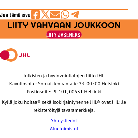
Jaa tämä sivu
LIITY VAHVAAN JOUKKOON
Jaa
Jaa
Jaa
Jaa
Jaa
Facebookissa
viestipalvelu
sähköpostilla
WhatsAppilla
Telegramilla
LIITY JÄSENEKSI
X:ssä
Julkisten ja hyvinvointialojen liitto JHL
Käyntiosoite: Sörnäisten rantatie 23, 00500 Helsinki
Postiosoite: PL 101, 00531 Helsinki
Kyllä joku hoitaa® sekä isokirjainlyhenne JHL® ovat JHL:lle
rekisteröityjä tavaramerkkejä.
Yhteystiedot
Aluetoimistot