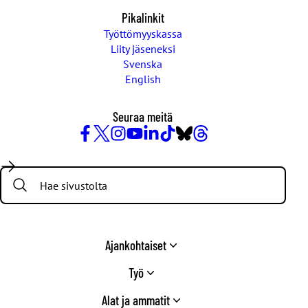
Pikalinkit
Työttömyyskassa
Liity jäseneksi
Svenska
English
Seuraa meitä
Facebook
X
Instagram
YouTube
LinkedIn
TikTok
Bluesky
Threads
/
Search:
Twitter
Ajankohtaiset
Työ
Alat ja ammatit