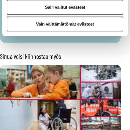
oikeudenmukaisuutta ja ihmisten välistä tasa-
Salli valitut evästeet
arvoa. Niin ja jalkapalloa.
Seuraa kirjoittajaa Twitterissä:
@HaapakoskiSami
Vain välttämättömät evästeet
Näytä lisää kirjoittajalta (14)
Sinua voisi kiinnostaa myös