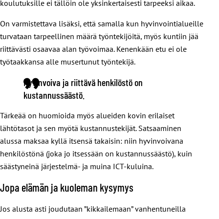
koulutuksille ei tällöin ole yksinkertaisesti tarpeeksi aikaa.
On varmistettava lisäksi, että samalla kun hyvinvointialueille
turvataan tarpeellinen määrä työntekijöitä, myös kuntiin jää
riittävästi osaavaa alan työvoimaa. Kenenkään etu ei ole
työtaakkansa alle musertunut työntekijä.
Hyvinvoiva ja riittävä henkilöstö on
kustannussäästö.
Tärkeää on huomioida myös alueiden kovin erilaiset
lähtötasot ja sen myötä kustannustekijät. Satsaaminen
alussa maksaa kyllä itsensä takaisin: niin hyvinvoivana
henkilöstönä (joka jo itsessään on kustannussäästö), kuin
säästyneinä järjestelmä- ja muina ICT-kuluina.
Jopa elämän ja kuoleman kysymys
Jos alusta asti joudutaan ”kikkailemaan” vanhentuneilla