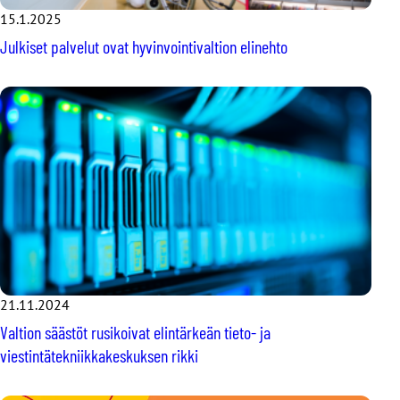
15.1.2025
Julkiset palvelut ovat hyvinvointivaltion elinehto
21.11.2024
Valtion säästöt rusikoivat elintärkeän tieto- ja
viestintätekniikkakeskuksen rikki