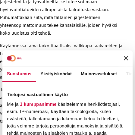
järjestelmillä ja työvälineillä, se tulee sotimaan
hyvinvointialueiden alkuperäistä tarkoitusta vastaan.
Puhumattakaan siitä, mitä tällainen järjestelmien
yhteensopimattomuus tekee kansalaisille, joiden hyväksi
koko uudistus piti tehdä.
Käytännössä tämä tarkoittaa lisäksi vaikkapa lääkäreiden ja
hoitajien työssä sitä, että he joutuvat käyttämään aikaa
erilaisten järjestelmien kanssa painimiseen. Ja kaikki
ylimääräinen on aina poissa potilasajasta. Siinä väsyvät sekä
Suostumus
Yksityiskohdat
Mainosasetukset
Tiet
ammattilaiset että asiakkaat.
Toimimattomat ohjelmat voivat joissain tapauksissa
Tietojesi vastuullinen käyttö
aiheuttaa kohtalokkaita viivästyksiä esimerkiksi
Me ja
1 kumppanimme
käsittelemme henkilötietojasi,
ajanvarausjärjestelmiin. Jokainen voi myös miettiä, mitä
esim. IP-numeroasi, käyttäen teknologioita, kuten
virheelliset tai tallentumatta jäävät kirjaukset voivat
evästeitä, tallentamaan ja lukemaan tietoa laitteeltasi,
tarkoittaa ihmishenkien ollessa kyseessä.
jotta voimme tarjota personoituja mainoksia ja sisältöjä,
Valtion lisärahoitus on tarpeen.
tehdä mainosten ja sisältöjen mittauksia, saada