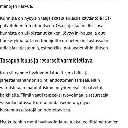
menojen kasvua.
Kunnilla on nykyisin laaja skaala erilaisia käytäntöjä ICT-
palveluiden toteuttamiseen. Osa järjestää ne itse, osa
kunnista on ulkoistanut kaiken, löytyy in-house ja out-
house-yhtiöitä. Ja eri toimijoilla on tietenkin käytössään
erilaisia järjestelmiä, esimerkiksi potilastietoihin liittyen.
Tasapuolisuus ja resurssit varmistettava
Kun siirrymme hyvinvointialueille, on laite- ja
järjestelmäharmonisointi ehdottoman tärkeää. Näin
varmistetaan mahdollisimman yhteneväiset palvelut
kaikkialla. Tämä vaatii tarpeeksi työvoimaa ja resursseja
varsinkin alussa. Kun toiminta vakiintuu, myös
kustannussäästöjä on odotettavissa.
Nyt kuitenkin moni hyvinvointialue tuskailee riittämättömien