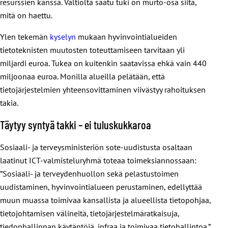
resurssien kanssa. Valtiolta saatu tuki on murto-osa siitä,
mitä on haettu.
Ylen tekemän
kyselyn
mukaan hyvinvointialueiden
tietoteknisten muutosten toteuttamiseen tarvitaan yli
miljardi euroa. Tukea on kuitenkin saatavissa ehkä vain 440
miljoonaa euroa. Monilla alueilla pelätään, että
tietojärjestelmien yhteensovittaminen viivästyy rahoituksen
takia.
Täytyy syntyä takki – ei tuluskukkaroa
Sosiaali- ja terveysministeriön sote-uudistusta osaltaan
laatinut ICT-valmisteluryhmä toteaa toimeksiannossaan:
”Sosiaali- ja terveydenhuollon sekä pelastustoimen
uudistaminen, hyvinvointialueen perustaminen, edellyttää
muun muassa toimivaa kansallista ja alueellista tietopohjaa,
tietojohtamisen välineitä, tietojärjestelmäratkaisuja,
tiedonhallinnan käytäntöjä, infraa ja toimivaa tietohallintoa.”