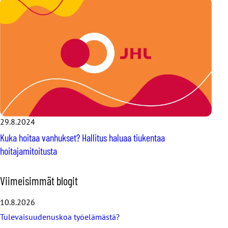
29.8.2024
Kuka hoitaa vanhukset? Hallitus haluaa tiukentaa
hoitajamitoitusta
O
Viimeisimmät blogit
h
i
10.8.2026
t
Tulevaisuudenuskoa työelämästä?
a