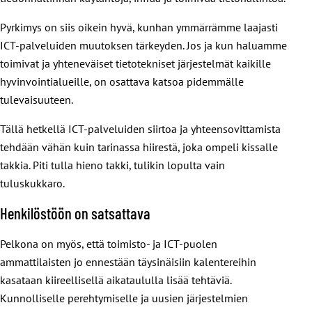
Pyrkimys on siis oikein hyvä, kunhan ymmärrämme laajasti
ICT-palveluiden muutoksen tärkeyden. Jos ja kun haluamme
toimivat ja yhteneväiset tietotekniset järjestelmät kaikille
hyvinvointialueille, on osattava katsoa pidemmälle
tulevaisuuteen.
Tällä hetkellä ICT-palveluiden siirtoa ja yhteensovittamista
tehdään vähän kuin tarinassa hiirestä, joka ompeli kissalle
takkia. Piti tulla hieno takki, tulikin lopulta vain
tuluskukkaro.
Henkilöstöön on satsattava
Pelkona on myös, että toimisto- ja ICT-puolen
ammattilaisten jo ennestään täysinäisiin kalentereihin
kasataan kiireellisellä aikataululla lisää tehtäviä.
Kunnolliselle perehtymiselle ja uusien järjestelmien