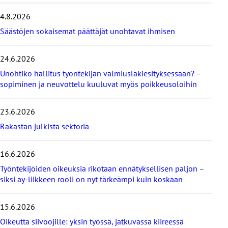
v
i
4.8.2026
i
Säästöjen sokaisemat päättäjät unohtavat ihmisen
m
e
i
24.6.2026
s
i
Unohtiko hallitus työntekijän valmiuslakiesityksessään? –
m
sopiminen ja neuvottelu kuuluvat myös poikkeusoloihin
m
ä
23.6.2026
t
b
Rakastan julkista sektoria
l
o
g
16.6.2026
i
Työntekijöiden oikeuksia rikotaan ennätyksellisen paljon –
t
siksi ay-liikkeen rooli on nyt tärkeämpi kuin koskaan
15.6.2026
Oikeutta siivoojille: yksin työssä, jatkuvassa kiireessä