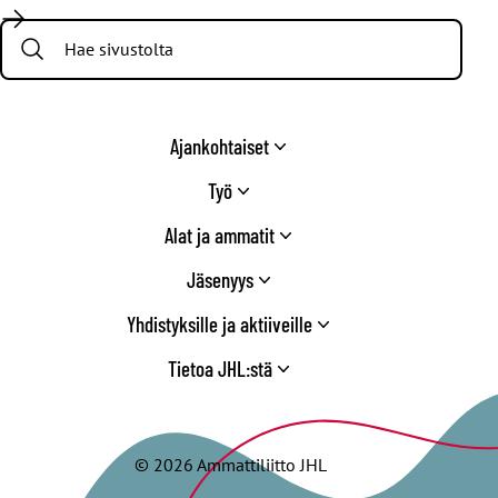
/
Search:
Twitter
Ajankohtaiset
Työ
Alat ja ammatit
Jäsenyys
Yhdistyksille ja aktiiveille
Tietoa JHL:stä
© 2026 Ammattiliitto JHL