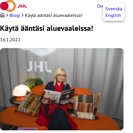
Siirry
OmaJHL
FI
Svenska
sisältöön
Blogi
Käytä ääntäsi aluevaaleissa!
English
Käytä ääntäsi aluevaaleissa!
16.1.2022