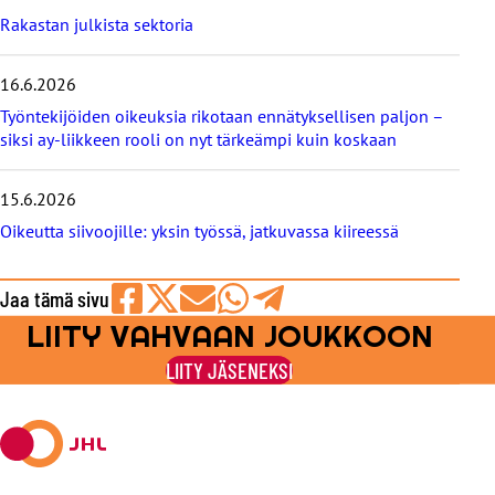
b
Rakastan julkista sektoria
l
o
g
16.6.2026
i
Työntekijöiden oikeuksia rikotaan ennätyksellisen paljon –
t
siksi ay-liikkeen rooli on nyt tärkeämpi kuin koskaan
15.6.2026
Oikeutta siivoojille: yksin työssä, jatkuvassa kiireessä
Jaa tämä sivu
LIITY VAHVAAN JOUKKOON
Jaa
Jaa
Jaa
Jaa
Jaa
Facebookissa
viestipalvelu
sähköpostilla
WhatsAppilla
Telegramilla
LIITY JÄSENEKSI
X:ssä