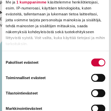
palvelu.
Me ja
1 kumppanimme
käsittelemme henkilötietojasi,
esim. IP-numeroasi, käyttäen teknologioita, kuten
Muista käydä äänestämässä aluevaaleissa!
evästeitä, tallentamaan ja lukemaan tietoa laitteeltasi,
Ennakkoäänestys on käynnissä ja se jatkuu 18.1. asti.
jotta voimme tarjota personoituja mainoksia ja sisältöjä,
Varsinainen vaalipäivä on sunnuntaina 23. tammikuuta.
tehdä mainosten ja sisältöjen mittauksia, saada
näkemyksiä kohdeyleisöstä sekä tuotekehitykseen
liittyvistä syistä. Voit valita, kuka käyttää tietojasi ja mihin
tarkoituksiin.
Lue lisää siitä, miten henkilötietojasi käsitellään ja miten
Suostumuksen
Päivi Niemi-Laine
voit määrittää asetuksesi
tiedot-osiossa
. Voit muuttaa
Pakolliset evästeet
valinta
suostumustasi tai peruuttaa sen milloin vain
evästeilmoituksessa.
Päivi Niemi-Laine on JHL:n nykyinen
Toiminnalliset evästeet
yhteiskuntasuhteiden johtaja.
Evästeistä osa on välttämättömiä, osa sivuston toimintaa
Niemi-Laine haluaa pitää kiinni julkisrahoitteisista
parantavia, ja osaa käytetään tilastointi- tai
Tilastointievästeet
palveluista. Politiikan suurkuluttaja.
markkinointitarkoituksiin.
Yhteiskunnallinen vaikuttaja heikompien puolesta.
Hyvä ja oikeudenmukainen elämä kuuluu kaikille.
Markkinointievästeet