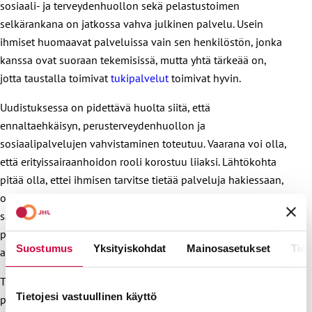
sosiaali- ja terveydenhuollon sekä pelastustoimen
selkärankana on jatkossa vahva julkinen palvelu. Usein
ihmiset huomaavat palveluissa vain sen henkilöstön, jonka
kanssa ovat suoraan tekemisissä, mutta yhtä tärkeää on,
jotta taustalla toimivat
tukipalvelut
toimivat hyvin.
Uudistuksessa on pidettävä huolta siitä, että
ennaltaehkäisyn, perusterveydenhuollon ja
sosiaalipalvelujen vahvistaminen toteutuu. Vaarana voi olla,
että erityissairaanhoidon rooli korostuu liiaksi. Lähtökohta
pitää olla, ettei ihmisen tarvitse tietää palveluja hakiessaan,
onko hän perusterve vai erityissairas, vaan että apua pitää
saada tarvittaessa. Ammattilaisten tehtävä on järjestää
palvelut niin, että ihminen saa palvelutarpeensa mukaista
Suostumus
Yksityiskohdat
Mainosasetukset
Tiet
apua ja ohjausta.
Tärkeää on, että sosiaali- ja terveydenhuollon sekä
Tietojesi vastuullinen käyttö
pelastustoimen selkärankana on jatkossa vahva julkinen