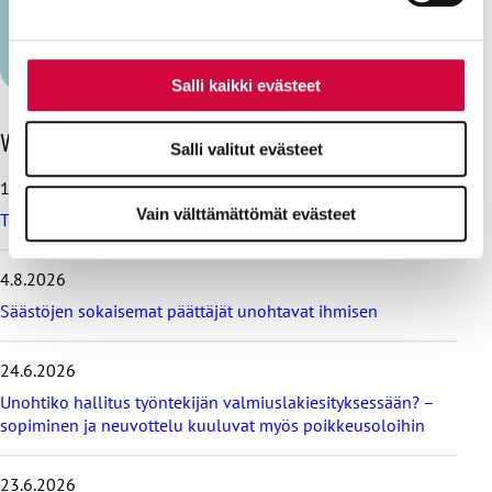
Seuraa kirjoittajaa X:ssä:
@paiviNI
Näytä lisää kirjoittajalta (32)
Salli kaikki evästeet
O
Viimeisimmät blogit
Salli valitut evästeet
h
i
10.8.2026
t
Vain välttämättömät evästeet
Tulevaisuudenuskoa työelämästä?
a
v
i
4.8.2026
i
Säästöjen sokaisemat päättäjät unohtavat ihmisen
m
e
i
24.6.2026
s
i
Unohtiko hallitus työntekijän valmiuslakiesityksessään? –
m
sopiminen ja neuvottelu kuuluvat myös poikkeusoloihin
m
ä
23.6.2026
t