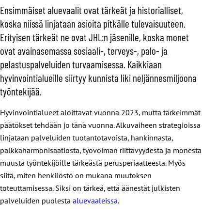
Ensimmäiset aluevaalit ovat tärkeät ja historialliset,
koska niissä linjataan asioita pitkälle tulevaisuuteen.
Erityisen tärkeät ne ovat JHL:n jäsenille, koska monet
ovat avainasemassa sosiaali-, terveys-, palo- ja
pelastuspalveluiden turvaamisessa. Kaikkiaan
hyvinvointialueille siirtyy kunnista liki neljännesmiljoona
työntekijää.
Hyvinvointialueet aloittavat vuonna 2023, mutta tärkeimmät
päätökset tehdään jo tänä vuonna. Alkuvaiheen strategioissa
linjataan palveluiden tuotantotavoista, hankinnasta,
palkkaharmonisaatiosta, työvoiman riittävyydestä ja monesta
muusta työntekijöille tärkeästä perusperiaatteesta. Myös
siitä, miten henkilöstö on mukana muutoksen
toteuttamisessa. Siksi on tärkeä, että äänestät julkisten
palveluiden puolesta
aluevaaleissa
.