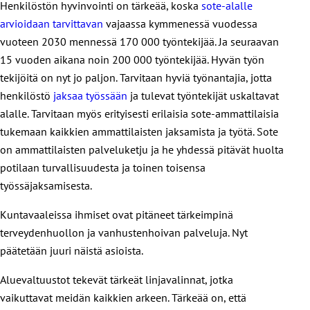
Henkilöstön hyvinvointi on tärkeää, koska
sote-alalle
arvioidaan tarvittavan
vajaassa kymmenessä vuodessa
vuoteen 2030 mennessä 170 000 työntekijää. Ja seuraavan
15 vuoden aikana noin 200 000 työntekijää. Hyvän työn
tekijöitä on nyt jo paljon. Tarvitaan hyviä työnantajia, jotta
henkilöstö
jaksaa työssään
ja tulevat työntekijät uskaltavat
alalle. Tarvitaan myös erityisesti erilaisia sote-ammattilaisia
tukemaan kaikkien ammattilaisten jaksamista ja työtä. Sote
on ammattilaisten palveluketju ja he yhdessä pitävät huolta
potilaan turvallisuudesta ja toinen toisensa
työssäjaksamisesta.
Kuntavaaleissa ihmiset ovat pitäneet tärkeimpinä
terveydenhuollon ja vanhustenhoivan palveluja. Nyt
päätetään juuri näistä asioista.
Aluevaltuustot tekevät tärkeät linjavalinnat, jotka
vaikuttavat meidän kaikkien arkeen. Tärkeää on, että