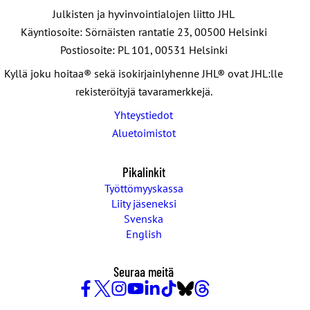
Julkisten ja hyvinvointialojen liitto JHL
Käyntiosoite: Sörnäisten rantatie 23, 00500 Helsinki
Postiosoite: PL 101, 00531 Helsinki
Kyllä joku hoitaa® sekä isokirjainlyhenne JHL® ovat JHL:lle
rekisteröityjä tavaramerkkejä.
Yhteystiedot
Aluetoimistot
Pikalinkit
Työttömyyskassa
Liity jäseneksi
Svenska
English
Seuraa meitä
Facebook
X
Instagram
YouTube
LinkedIn
TikTok
Bluesky
Threads