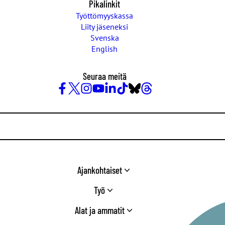
Pikalinkit
Työttömyyskassa
Liity jäseneksi
Svenska
English
Seuraa meitä
Facebook
X
Instagram
YouTube
LinkedIn
TikTok
Bluesky
Threads
/
Twitter
Ajankohtaiset
Työ
Alat ja ammatit