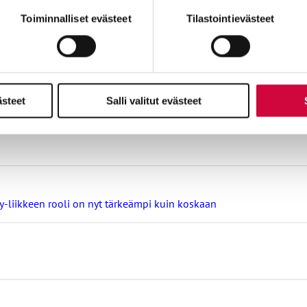
miä, osa sivuston toimintaa parantavia, ja osaa käytetään tilastoi
Toiminnalliset evästeet
Tilastointievästeet
minen ja neuvottelu kuuluvat myös poikkeusoloihin
ästeet
Salli valitut evästeet
ay-liikkeen rooli on nyt tärkeämpi kuin koskaan