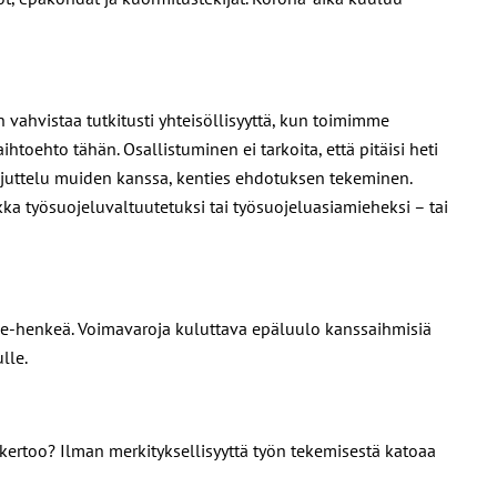
 vahvistaa tutkitusti yhteisöllisyyttä, kun toimimme
oehto tähän. Osallistuminen ei tarkoita, että pitäisi heti
 juttelu muiden kanssa, kenties ehdotuksen tekeminen.
kka työsuojeluvaltuutetuksi tai työsuojeluasiamieheksi – tai
 me-henkeä. Voimavaroja kuluttava epäluulo kanssaihmisiä
lle.
 kertoo? Ilman merkityksellisyyttä työn tekemisestä katoaa