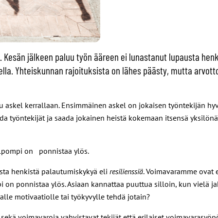
. Kesän jälkeen paluu työn ääreen ei lunastanut lupausta henk
olella. Yhteiskunnan rajoituksista on lähes päästy, mutta arvo
 askel kerrallaan. Ensimmäinen askel on jokaisen työntekijän hy
 työntekijät ja saada jokainen heistä kokemaan itsensä yksilönä m
elpompi on ponnistaa ylös.
ista henkistä palautumiskykyä eli
resilienssiä
. Voimavaramme ovat er
 ponnistaa ylös. Asiaan kannattaa puuttua silloin, kun vielä jaksaa
lle motivaatiolle tai työkyvylle tehdä jotain?
sti sekä voimavaroja vahvistavat tekijät että erilaiset voimavarasy