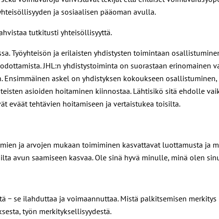
yhteisöllisyyden ja sosiaalisen pääoman avulla.
vistaa tutkitusti yhteisöllisyyttä.
a. Työyhteisön ja erilaisten yhdistysten toimintaan osallistuminen
dottamista. JHL:n yhdistystoiminta on suorastaan erinomainen vaiht
en. Ensimmäinen askel on yhdistyksen kokoukseen osallistuminen,
hteisten asioiden hoitaminen kiinnostaa. Lähtisikö sitä ehdolle vai
t eväät tehtävien hoitamiseen ja vertaistukea toisilta.
 normien ja arvojen mukaan toimiminen kasvattavat luottamusta ja
lta avun saamiseen kasvaa. Ole sinä hyvä minulle, minä olen sinu
tä − se ilahduttaa ja voimaannuttaa. Mistä palkitsemisen merkitys
sesta, työn merkityksellisyydestä.