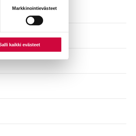
nti- tai
Markkinointievästeet
Salli kaikki evästeet