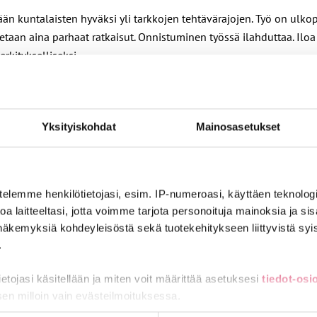
tään kuntalaisten hyväksi yli tarkkojen tehtävärajojen. Työ on ulko
haetaan aina parhaat ratkaisut. Onnistuminen työssä ilahduttaa. Ilo
rkitykselliseksi.
Yksityiskohdat
Mainosasetukset
telemme henkilötietojasi, esim. IP-numeroasi, käyttäen teknologio
ämän puolesta uskoen yhdessä tekemisen voimaan. Vastapainoa työ
a laitteeltasi, jotta voimme tarjota personoituja mainoksia ja sis
näkemyksiä kohdeyleisöstä sekä tuotekehitykseen liittyvistä syist
.
tietojasi käsitellään ja miten voit määrittää asetuksesi
tiedot-osi
sen milloin vain evästeilmoituksessa.