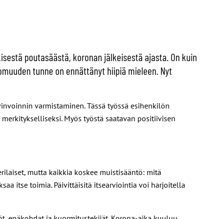
isestä poutasäästä, koronan jälkeisestä ajasta. On kuin
ttomuuden tunne on ennättänyt hiipiä mieleen. Nyt
vinvoinnin varmistaminen. Tässä työssä esihenkilön
erkitykselliseksi. Myös työstä saatavan positiivisen
ilaiset, mutta kaikkia koskee muistisääntö: mitä
 itse toimia. Päivittäisitä itsearviointia voi harjoitella
öpöt, epäkohdat ja kuormitustekijät. Korona-aika kuuluu