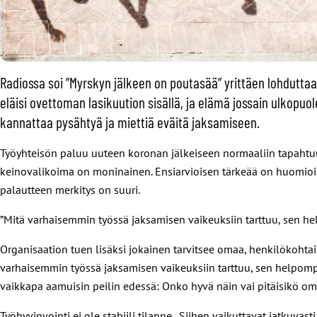
Radiossa soi ”Myrskyn jälkeen on poutasää” yrittäen lohduttaa
eläisi ovettoman lasikuution sisällä, ja elämä jossain ulkopu
kannattaa pysähtyä ja miettiä eväitä jaksamiseen.
Työyhteisön paluu uuteen koronan jälkeiseen normaaliin tapahtuu
keinovalikoima on moninainen. Ensiarvioisen tärkeää on huomioida
palautteen merkitys on suuri.
”Mitä varhaisemmin työssä jaksamisen vaikeuksiin tarttuu, sen h
Organisaation tuen lisäksi jokainen tarvitsee omaa, henkilökohta
varhaisemmin työssä jaksamisen vaikeuksiin tarttuu, sen helpompi on
vaikkapa aamuisin peilin edessä: Onko hyvä näin vai pitäisikö oma
Työhyvinvointi ei ole stabiili tilanne. Siihen vaikuttavat jatkuva