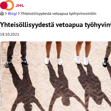
Siirry
sisältöön
Blogi
Yhteisöllisyydestä vetoapua työhyvinvointiin
Yhteisöllisyydestä vetoapua työhyvin
18.10.2021