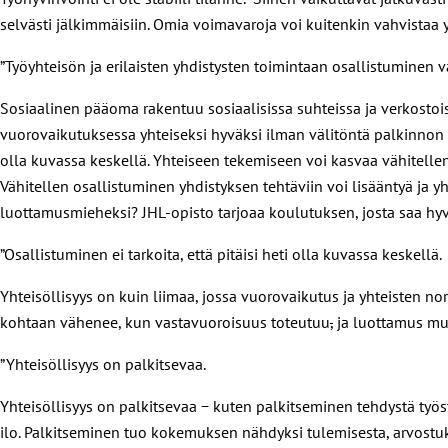
selvästi jälkimmäisiin. Omia voimavaroja voi kuitenkin vahvistaa 
”Työyhteisön ja erilaisten yhdistysten toimintaan osallistuminen vah
Sosiaalinen pääoma rakentuu sosiaalisissa suhteissa ja verkostoiss
vuorovaikutuksessa yhteiseksi hyväksi ilman välitöntä palkinnon o
olla kuvassa keskellä. Yhteiseen tekemiseen voi kasvaa vähitell
Vähitellen osallistuminen yhdistyksen tehtäviin voi lisääntyä ja y
luottamusmieheksi? JHL-opisto tarjoaa koulutuksen, josta saa hyvä
”Osallistuminen ei tarkoita, että pitäisi heti olla kuvassa keskellä.
Yhteisöllisyys on kuin liimaa, jossa vuorovaikutus ja yhteisten
kohtaan vähenee, kun vastavuoroisuus toteutuu
,
ja luottamus mui
”Yhteisöllisyys on palkitsevaa.
Yhteisöllisyys on palkitsevaa − kuten palkitseminen tehdystä työs
ilo. Palkitseminen tuo kokemuksen nähdyksi tulemisesta, arvostuk