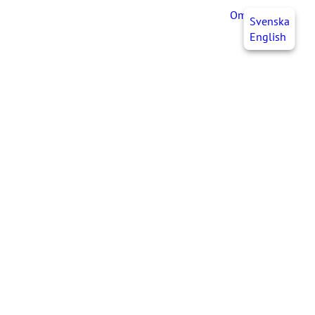
OmaJHL
FI
Svenska
English