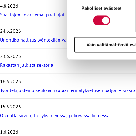
Suostumuksen
i
4.8.2026
Evästeistä osa on välttämättö
Pakolliset evästeet
valinta
t
markkinointitarkoituksiin.
Säästöjen sokaisemat päättäjät unohtavat ihmisen
a
v
i
24.6.2026
i
m
Unohtiko hallitus työntekijän valmiuslakiesityksessään? – sopi
Vain välttämättömät ev
e
i
23.6.2026
s
i
Rakastan julkista sektoria
m
m
16.6.2026
ä
t
Työntekijöiden oikeuksia rikotaan ennätyksellisen paljon – siksi 
b
l
o
15.6.2026
g
Oikeutta siivoojille: yksin työssä, jatkuvassa kiireessä
i
t
1.6.2026