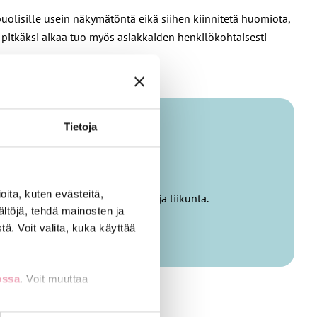
puolisille usein näkymätöntä eikä siihen kiinnitetä huomiota,
a pitkäksi aikaa tuo myös asiakkaiden henkilökohtaisesti
Tietoja
ita, kuten evästeitä,
lle tuovat kulttuurielämykset ja liikunta.
ältöjä, tehdä mainosten ja
ä. Voit valita, kuka käyttää
ossa
. Voit muuttaa