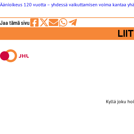
Äänioikeus 120 vuotta – yhdessä vaikuttamisen voima kantaa yh
Jaa tämä sivu
Jaa
Jaa
Jaa
Jaa
Jaa
LI
Facebookissa
viestipalvelu
sähköpostilla
WhatsAppilla
Telegramilla
X:ssä
Kyllä joku hoi