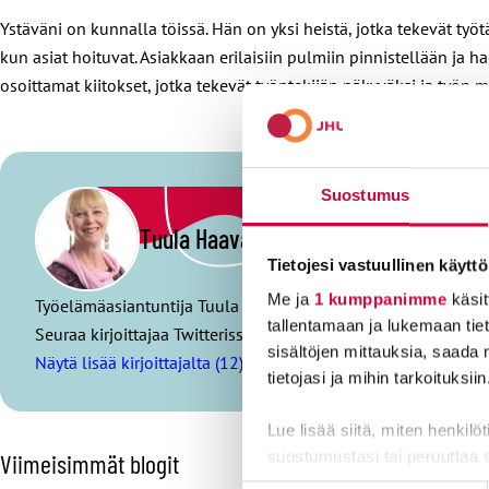
Ystäväni on kunnalla töissä. Hän on yksi heistä, jotka tekevät työ
kun asiat hoituvat. Asiakkaan erilaisiin pulmiin pinnistellään ja 
osoittamat kiitokset, jotka tekevät työntekijän näkyväksi ja työn me
Suostumus
Tuula Haavasoja
Tietojesi vastuullinen käyttö
Me ja
1 kumppanimme
käsit
Työelämäasiantuntija Tuula Haavasoja toimii paremman työel
tallentamaan ja lukemaan tieto
Seuraa kirjoittajaa Twitterissä:
@haavatu
sisältöjen mittauksia, saada 
Näytä lisää kirjoittajalta (12)
tietojasi ja mihin tarkoituksiin
Lue lisää siitä, miten henkilö
O
Viimeisimmät blogit
suostumustasi tai peruuttaa 
h