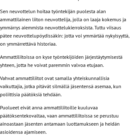
Sen neuvottelun hoitaa työntekijän puolesta alan
ammattilainen liiton neuvottelija, jolla on laaja kokemus ja
ymmärrys aiemmista neuvottelukierroksista. Tuttu viisaus
pätee neuvottelupöydissäkin: jotta voi ymmärtää nykyisyyttä,
on ymmärrettävä historiaa.
Ammattiliitoissa on kyse työntekijöiden järjestäytymisestä
yhteen, jotta he voivat paremmin valvoa etujaan.
Vahvat ammattiliitot ovat samalla yhteiskunnallisia
vaikuttajia, jotka pitävät silmällä jäsentensä asemaa, kun
poliittisia päätöksiä tehdään.
Puolueet eivät anna ammattiliitoille kuuluvaa
päätöksentekovaltaa, vaan ammattiliitoissa se perustuu
ainoastaan jäsenten antamaan luottamukseen ja heidän
asioidensa ajamiseen.