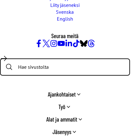
Liity jäseneksi
Svenska
English
Seuraa meitä
Facebook
X
Instagram
YouTube
LinkedIn
TikTok
Bluesky
Threads
/
Search:
Twitter
Ajankohtaiset
Työ
Alat ja ammatit
Jäsenyys