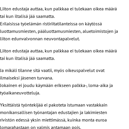
Liiton edustaja auttaa, kun palkkaa ei tulekaan oikea määrä
tai kun iltalisä jää saamatta.
Erilaisissa työelämän ristiriitatilanteissa on käytössä
luottamusmiesten, pääluottamusmiesten, aluetoimistojen ja
liiton edunvalvonnan neuvontapalvelut.
Liiton edustaja auttaa, kun palkkaa ei tulekaan oikea määrä
tai kun iltalisä jää saamatta.
Ja mikäli tilanne sitä vaatii, myös oikeuspalvelut ovat
ilmaiseksi jäsenen turvana.
Jokainen ei joudu käymään erikseen palkka-, loma-aika ja
työaikaneuvotteluja.
Yksittäistä työntekijää ei pakoteta istumaan vastakkain
monikansallisen työnantajan edustajien ja lakimiesten
rivistön edessä yksin miettimässä, kuinka monta euroa
lomarahastaan on valmis antamaan pois.