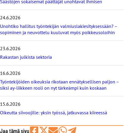
Säästöjen sokaisemat päättäjät unohtavat ihmisen
m
e
i
24.6.2026
s
i
Unohtiko hallitus työntekijän valmiuslakiesityksessään? –
m
sopiminen ja neuvottelu kuuluvat myös poikkeusoloihin
m
ä
23.6.2026
t
b
Rakastan julkista sektoria
l
o
g
16.6.2026
i
Työntekijöiden oikeuksia rikotaan ennätyksellisen paljon –
t
siksi ay-liikkeen rooli on nyt tärkeämpi kuin koskaan
15.6.2026
Oikeutta siivoojille: yksin työssä, jatkuvassa kiireessä
Jaa tämä sivu