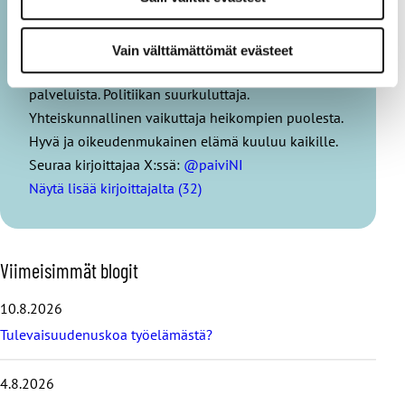
Päivi Niemi-Laine on JHL:n nykyinen
yhteiskuntasuhteiden johtaja.
Vain välttämättömät evästeet
Niemi-Laine haluaa pitää kiinni julkisrahoitteisista
palveluista. Politiikan suurkuluttaja.
Yhteiskunnallinen vaikuttaja heikompien puolesta.
Hyvä ja oikeudenmukainen elämä kuuluu kaikille.
Seuraa kirjoittajaa X:ssä:
@paiviNI
Näytä lisää kirjoittajalta (32)
O
Viimeisimmät blogit
h
i
10.8.2026
t
Tulevaisuudenuskoa työelämästä?
a
v
i
4.8.2026
i