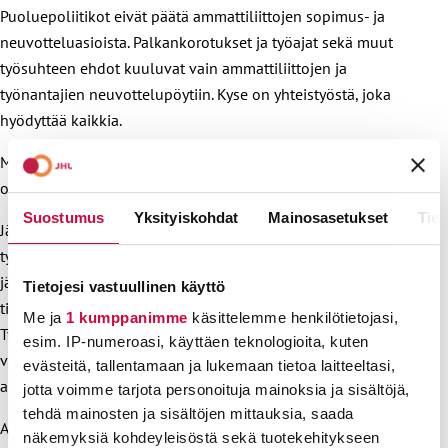
Puoluepoliitikot eivät päätä ammattiliittojen sopimus- ja
neuvotteluasioista. Palkankorotukset ja työajat sekä muut
työsuhteen ehdot kuuluvat vain ammattiliittojen ja
työnantajien neuvottelupöytiin. Kyse on yhteistyöstä, joka
hyödyttää kaikkia.
Moni on saanut rahakkaita korvauksia, kun liittomme juristit
ovat jäsenhintaan oikoneet työpaikkojen vääryyksiä.
Suostumus
Yksityiskohdat
Mainosasetukset
Tiet
Jäsenyys pelkässä työttömyyskassassa ei auta kuin
työttömyys- ja lomautustilanteessa. Ongelmat työpaikalla
jäävät tällöin itse kunkin huolehdittavaksi. Jokaisessa
Tietojesi vastuullinen käyttö
tilanteessa omia rahkeita asiansa ajamiseen ei aina ole.
Me ja
1 kumppanimme
käsittelemme henkilötietojasi,
Työtapaturma, työsuojeluongelma tai epäasiallinen kohtelu
esim. IP-numeroasi, käyttäen teknologioita, kuten
voivat olla vaikeita tilanteita käsitellä, eikä jaksamista oman
evästeitä, tallentamaan ja lukemaan tietoa laitteeltasi,
asian lakiselvittelyyn ole.
jotta voimme tarjota personoituja mainoksia ja sisältöjä,
tehdä mainosten ja sisältöjen mittauksia, saada
Ammattiliittojen luottamusmiehet huolehtivat työpaikoilla
näkemyksiä kohdeyleisöstä sekä tuotekehitykseen