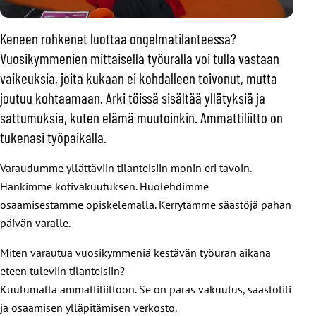
Keneen rohkenet luottaa ongelmatilanteessa?
Vuosikymmenien mittaisella työuralla voi tulla vastaan
vaikeuksia, joita kukaan ei kohdalleen toivonut, mutta
joutuu kohtaamaan. Arki töissä sisältää yllätyksiä ja
sattumuksia, kuten elämä muutoinkin. Ammattiliitto on
tukenasi työpaikalla.
Varaudumme yllättäviin tilanteisiin monin eri tavoin.
Hankimme kotivakuutuksen. Huolehdimme
osaamisestamme opiskelemalla. Kerrytämme säästöjä pahan
päivän varalle.
Miten varautua vuosikymmeniä kestävän työuran aikana
eteen tuleviin tilanteisiin?
Kuulumalla ammattiliittoon. Se on paras vakuutus, säästötili
ja osaamisen ylläpitämisen verkosto.