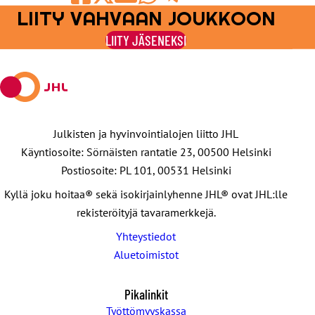
LIITY VAHVAAN JOUKKOON
Jaa
Jaa
Jaa
Jaa
Jaa
Facebookissa
viestipalvelu
sähköpostilla
WhatsAppilla
Telegramilla
LIITY JÄSENEKSI
X:ssä
Julkisten ja hyvinvointialojen liitto JHL
Käyntiosoite: Sörnäisten rantatie 23, 00500 Helsinki
Postiosoite: PL 101, 00531 Helsinki
Kyllä joku hoitaa® sekä isokirjainlyhenne JHL® ovat JHL:lle
rekisteröityjä tavaramerkkejä.
Yhteystiedot
Aluetoimistot
Pikalinkit
Työttömyyskassa