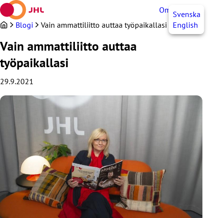
Siirry
OmaJHL
FI
Svenska
sisältöön
Blogi
Vain ammattiliitto auttaa työpaikallasi
English
Vain ammattiliitto auttaa
työpaikallasi
29.9.2021