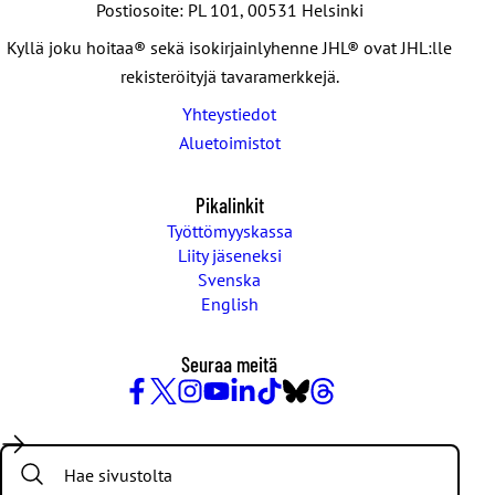
Postiosoite: PL 101, 00531 Helsinki
Kyllä joku hoitaa® sekä isokirjainlyhenne JHL® ovat JHL:lle
rekisteröityjä tavaramerkkejä.
Yhteystiedot
Aluetoimistot
Pikalinkit
Työttömyyskassa
Liity jäseneksi
Svenska
English
Seuraa meitä
Facebook
X
Instagram
YouTube
LinkedIn
TikTok
Bluesky
Threads
/
Search:
Twitter