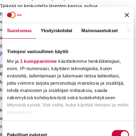
Tärkeää on keskustella jäsenten kanssa, puhua
työsuojelusta, kysyä muutostoiveista ja kertoa miten asioihin
vaikutetaan yhteistoimin. Työsuojelutoimijat eivät ole yksin,
vaan tukena on aina oma yhdistys, jäsenet ja suuren
Suostumus
Yksityiskohdat
Mainosasetukset
Tiet
ammattiliiton leveät hartiat. Vaalimateriaalia ja ohjeita
yhdistysten käyttöön löytyy JHL:n nettisivulta
Tietojesi vastuullinen käyttö
jhl.fi/tyosuojeluvaalit
.
Me ja
1 kumppanimme
käsittelemme henkilötietojasi,
JHL huolehtii myös työsuojeluaktiivien koulutuksesta.
esim. IP-numeroasi, käyttäen teknologioita, kuten
Kouluttautuminen ei maksa jäsenelle mitään, eikä mitään ei
evästeitä, tallentamaan ja lukemaan tietoa laitteeltasi,
tarvitse osata etukäteen. Työsuojelutehtäviin valituille on
jotta voimme tarjota personoituja mainoksia ja sisältöjä,
tarjolla laaja kattaus parasta mahdollista koulutusta ja uusia
tehdä mainosten ja sisältöjen mittauksia, saada
ystäviä muista aktiiveista.
näkemyksiä kohdeyleisöstä sekä tuotekehitykseen
liittyvistä syistä. Voit valita, kuka käyttää tietojasi ja mihin
Mutta ennen koulutusta on kuitenkin vietävä läpi vaalit,
tarkoituksiin.
onnistuttava vaalityössä. Valmistautuminen ja
suunnitelmallinen työ hyvien ehdokkaiden puolesta on
Lue lisää siitä, miten henkilötietojasi käsitellään ja miten
Suostumuksen
aloitettava nyt. JHL:n yhdistyksen painoarvo perustuu
voit määrittää asetuksesi
tiedot-osiossa
. Voit muuttaa
Pakolliset evästeet
valinta