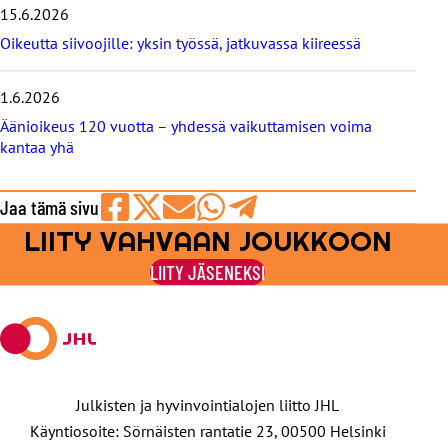
i
15.6.2026
t
Oikeutta siivoojille: yksin työssä, jatkuvassa kiireessä
1.6.2026
Äänioikeus 120 vuotta – yhdessä vaikuttamisen voima
kantaa yhä
Jaa tämä sivu
LIITY VAHVAAN JOUKKOON
Jaa
Jaa
Jaa
Jaa
Jaa
Facebookissa
viestipalvelu
sähköpostilla
WhatsAppilla
Telegramilla
LIITY JÄSENEKSI
X:ssä
Julkisten ja hyvinvointialojen liitto JHL
Käyntiosoite: Sörnäisten rantatie 23, 00500 Helsinki