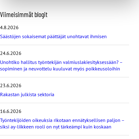
O
Viimeisimmät blogit
h
i
4.8.2026
t
Säästöjen sokaisemat päättäjät unohtavat ihmisen
a
v
i
24.6.2026
i
Unohtiko hallitus työntekijän valmiuslakiesityksessään? –
m
e
sopiminen ja neuvottelu kuuluvat myös poikkeusoloihin
i
s
23.6.2026
i
m
Rakastan julkista sektoria
m
ä
16.6.2026
t
b
Työntekijöiden oikeuksia rikotaan ennätyksellisen paljon –
l
siksi ay-liikkeen rooli on nyt tärkeämpi kuin koskaan
o
g