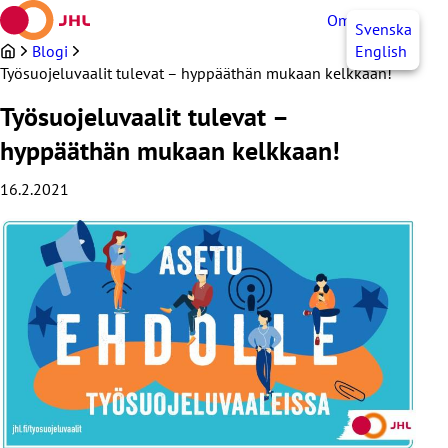
Siirry
OmaJHL
FI
Svenska
sisältöön
Blogi
English
Työsuojeluvaalit tulevat – hyppääthän mukaan kelkkaan!
Työsuojeluvaalit tulevat –
hyppääthän mukaan kelkkaan!
16.2.2021