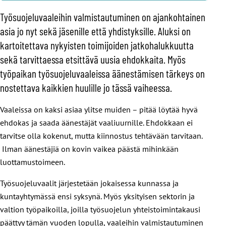
Työsuojeluvaaleihin valmistautuminen on ajankohtainen
asia jo nyt sekä jäsenille että yhdistyksille. Aluksi on
kartoitettava nykyisten toimijoiden jatkohalukkuutta
sekä tarvittaessa etsittävä uusia ehdokkaita. Myös
työpaikan työsuojeluvaaleissa äänestämisen tärkeys on
nostettava kaikkien huulille jo tässä vaiheessa.
Vaaleissa on kaksi asiaa ylitse muiden – pitää löytää hyvä
ehdokas ja saada äänestäjät vaaliuurnille. Ehdokkaan ei
tarvitse olla kokenut, mutta kiinnostus tehtävään tarvitaan.
Ilman äänestäjiä on kovin vaikea päästä mihinkään
luottamustoimeen.
Työsuojeluvaalit järjestetään jokaisessa kunnassa ja
kuntayhtymässä ensi syksynä. Myös yksityisen sektorin ja
valtion työpaikoilla, joilla työsuojelun yhteistoimintakausi
päättyy tämän vuoden lopulla, vaaleihin valmistautuminen