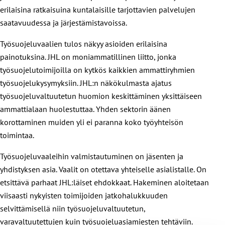
erilaisina ratkaisuina kuntalaisille tarjottavien palvelujen
saatavuudessa ja järjestämistavoissa.
Työsuojeluvaalien tulos näkyy asioiden erilaisina
painotuksina. JHL on moniammatillinen liitto, jonka
työsuojelutoimijoilla on kytkös kaikkien ammattiryhmien
työsuojelukysymyksiin. JHL:n näkökulmasta ajatus
työsuojeluvaltuutetun huomion keskittäminen yksittäiseen
ammattialaan huolestuttaa. Yhden sektorin äänen
korottaminen muiden yli ei paranna koko työyhteisön
toimintaa.
Työsuojeluvaaleihin valmistautuminen on jäsenten ja
yhdistyksen asia. Vaalit on otettava yhteiselle asialistalle. On
etsittävä parhaat JHL:läiset ehdokkaat. Hakeminen aloitetaan
viisaasti nykyisten toimijoiden jatkohalukkuuden
selvittämisellä niin työsuojeluvaltuutetun,
varavaltuutettujen kuin työsuojeluasiamiesten tehtäviin.