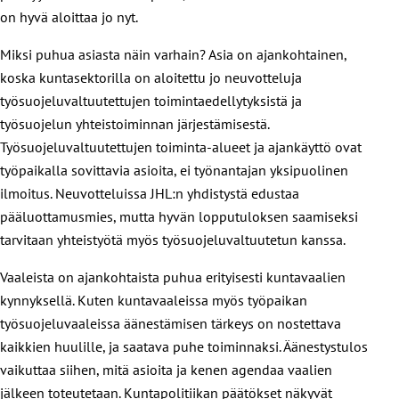
on hyvä aloittaa jo nyt.
Miksi puhua asiasta näin varhain? Asia on ajankohtainen,
koska kuntasektorilla on aloitettu jo neuvotteluja
työsuojeluvaltuutettujen toimintaedellytyksistä ja
työsuojelun yhteistoiminnan järjestämisestä.
Työsuojeluvaltuutettujen toiminta-alueet ja ajankäyttö ovat
työpaikalla sovittavia asioita, ei työnantajan yksipuolinen
ilmoitus. Neuvotteluissa JHL:n yhdistystä edustaa
pääluottamusmies, mutta hyvän lopputuloksen saamiseksi
tarvitaan yhteistyötä myös työsuojeluvaltuutetun kanssa.
Vaaleista on ajankohtaista puhua erityisesti kuntavaalien
kynnyksellä. Kuten kuntavaaleissa myös työpaikan
työsuojeluvaaleissa äänestämisen tärkeys on nostettava
kaikkien huulille, ja saatava puhe toiminnaksi. Äänestystulos
vaikuttaa siihen, mitä asioita ja kenen agendaa vaalien
jälkeen toteutetaan. Kuntapolitiikan päätökset näkyvät