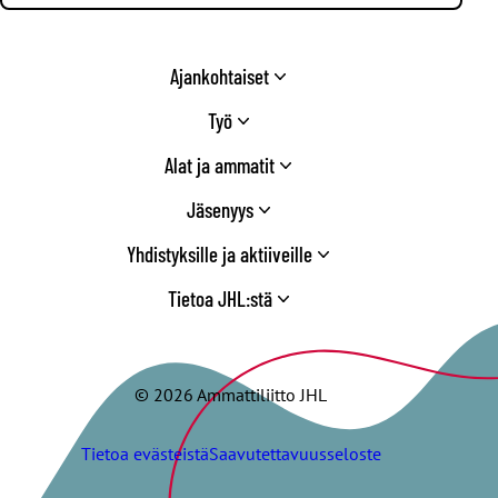
Ajankohtaiset
Työ
Alat ja ammatit
Jäsenyys
Yhdistyksille ja aktiiveille
Tietoa JHL:stä
© 2026 Ammattiliitto JHL
Tietoa evästeistä
Saavutettavuusseloste