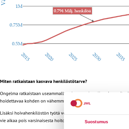
Miten ratkaistaan kasvava henkilöstötarve?
Ongelma ratkaistaan useammalla toistaan tukevalla toimenpiteel
hoidettavaa kohden on vähemmän hoidettavia. Tähän ongelmaan 0
Lisäksi hoivahenkilöstön työtä voidaan järkeistää lisäämällä hoiva
vie aikaa pois varsinaisesta hoito- ja hoivatyöstä.
Suostumus