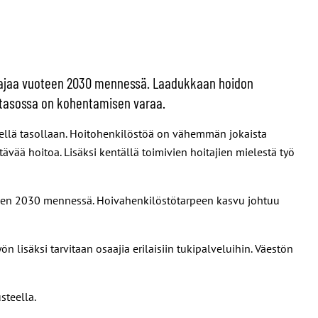
osaajaa vuoteen 2030 mennessä. Laadukkaan hoidon
stasossa on kohentamisen varaa.
isellä tasollaan. Hoitohenkilöstöä on vähemmän jokaista
ävää hoitoa. Lisäksi kentällä toimivien hoitajien mielestä työ
een 2030 mennessä. Hoivahenkilöstötarpeen kasvu johtuu
 lisäksi tarvitaan osaajia erilaisiin tukipalveluihin. Väestön
steella.