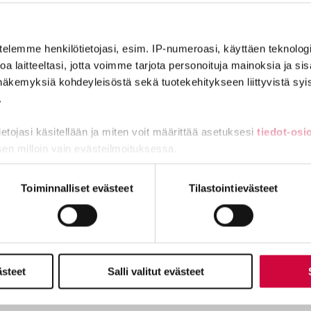
ellaisia työtehtäviä, jotka järkevöittävät hoivaketjua. JHL:n tila
telemme henkilötietojasi, esim. IP-numeroasi, käyttäen teknologio
oidaan hillitä ennaltaehkäisevästi kansanterveyttä kehittämällä. T
a laitteeltasi, jotta voimme tarjota personoituja mainoksia ja sis
alla erilaisia mahdollisuuksia niin työelämän aikana, kuin eläkkee
näkemyksiä kohdeyleisöstä sekä tuotekehitykseen liittyvistä syist
elliset kannustimet tällaiselle toiminnalle.
.
tietojasi käsitellään ja miten voit määrittää asetuksesi
tiedot-osi
sen milloin vain evästeilmoituksessa.
miä, osa sivuston toimintaa parantavia, ja osaa käytetään tilastoi
Toiminnalliset evästeet
Tilastointievästeet
isen ja kansainvälisen edunvalvonnan toimialueella. Youssef on o
, matkustella ja pelata videopelejä.
ästeet
Salli valitut evästeet