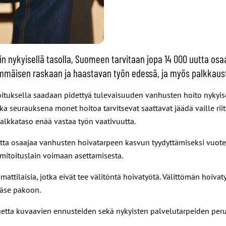
in nykyisellä tasolla, Suomeen tarvitaan jopa 14 000 uutta 
rimmäisen raskaan ja haastavan työn edessä, ja myös palkkau
mitoituksella saadaan pidettyä tulevaisuuden vanhusten hoito nyky
 seurauksena monet hoitoa tarvitsevat saattavat jäädä vaille riitt
palkkataso enää vastaa työn vaativuutta.
a osaajaa vanhusten hoivatarpeen kasvun tyydyttämiseksi vuot
amitoituslain voimaan asettamisesta.
ilaisia, jotka eivät tee välitöntä hoivatyötä. Välittömän hoivatyön
ääse pakoon.
tta kuvaavien ennusteiden sekä nykyisten palvelutarpeiden peru