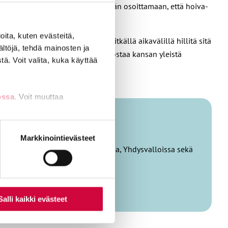
amaan
selvityksen
mukaan pystytään osoittamaan, että hoiva-
ita, kuten evästeitä,
erveystason nostolla voidaan pitkällä aikavälillä hillitä sitä
ältöjä, tehdä mainosten ja
lle siirtymisen jälkeen voidaan nostaa kansan yleistä
ä. Voit valita, kuka käyttää
ossa
. Voit muuttaa
nti- tai
Markkinointievästeet
piskellut taloustiedettä Suomessa, Yhdysvalloissa sekä
Salli kaikki evästeet