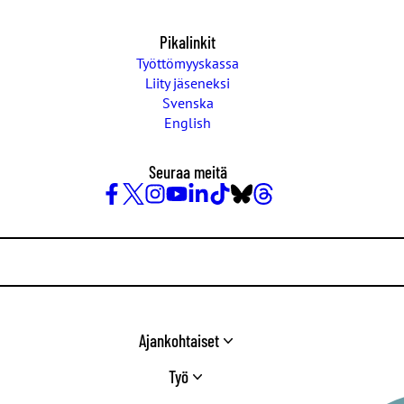
Pikalinkit
Työttömyyskassa
Liity jäseneksi
Svenska
English
Seuraa meitä
Facebook
X
Instagram
YouTube
LinkedIn
TikTok
Bluesky
Threads
/
Twitter
Ajankohtaiset
Työ