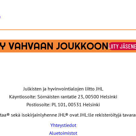
ä
ITY VAHVAAN JOUKKOON
LIITY JÄSEN
Julkisten ja hyvinvointialojen liitto JHL
Käyntiosoite: Sörnäisten rantatie 23, 00500 Helsinki
Postiosoite: PL 101, 00531 Helsinki
taa® sekä isokirjainlyhenne JHL® ovat JHL:lle rekisteröityjä tavar
Yhteystiedot
Aluetoimistot