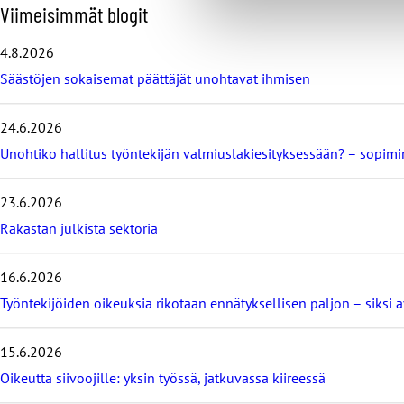
O
Viimeisimmät blogit
h
i
4.8.2026
t
Säästöjen sokaisemat päättäjät unohtavat ihmisen
a
v
i
24.6.2026
i
m
Unohtiko hallitus työntekijän valmiuslakiesityksessään? – sopi
e
i
23.6.2026
s
i
Rakastan julkista sektoria
m
m
16.6.2026
ä
t
Työntekijöiden oikeuksia rikotaan ennätyksellisen paljon – siksi 
b
l
o
15.6.2026
g
Oikeutta siivoojille: yksin työssä, jatkuvassa kiireessä
i