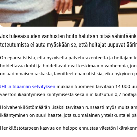
Jos tulevaisuuden vanhusten hoito halutaan pitää vähintäänk
toteutumista ei auta myöskään se, että hoitajat uupuvat ää
On epärealistista, että nykyisellä palvelurakenteella ja hoitaja
hoidettavaa kohti ja hoidettavat ovat keskimäärin vanhempia, jonka
on äärimmäisen raskasta, tavoitteet epärealistisia, eikä nykyinen 
JHL:n tilaaman selvityksen
mukaan Suomeen tarvitaan 14 000 uutt
väestön ikääntymisen kiihtymisestä sekä niin kutsutun 0,7 hoitaj
Hoivahenkilöstömäärän lisäksi tarvitaan runsaasti myös muita ammatt
ikääntyminen on suuri haaste, jota suomalainen yhteiskunta ei p
Henkilöstötarpeen kasvua on helppo ennustaa väestön ikärakenne