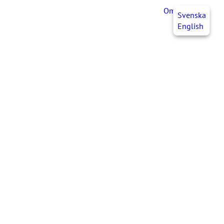
OmaJHL
FI
Svenska
English