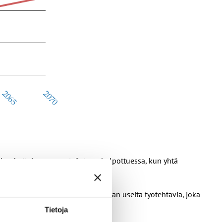
a houkuttelevamman työnteon helpottuessa, kun yhtä
 lähihoitajat joutuvat suorittamaan useita työtehtäviä, joka
Tietoja