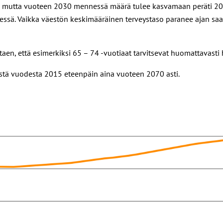
 mutta vuoteen 2030 mennessä määrä tulee kasvamaan peräti 205 t
sä. Vaikka väestön keskimääräinen terveystaso paranee ajan saat
taen, että esimerkiksi 65 – 74 -vuotiaat tarvitsevat huomattavasti
stä vuodesta 2015 eteenpäin aina vuoteen 2070 asti.