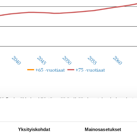
lä. Ensinnäkin henkilöstön määrän lisääminen tekee hoiva-alast
,7 hoitajamitoitus on järkevä uudistus.
-avustajien määrää hoivatyössä. Nykytilanteessa sairaanhoitajat ja
Yksityiskohdat
Mainosasetukset