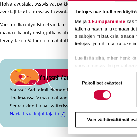
Hoiva-avustajat pystyisivät paikkaamaan osaltansa hoivaketjussa s
avustajille olisi runsaasti kysyntää hoivaketjussa.
Tietojesi vastuullinen käyttö
Me ja
1 kumppanimme
käsit
Väestön ikääntymistä ei voida estää, mutta palvelutarpeen kasvua v
tallentamaan ja lukemaan tieto
määrää ikääntyneistä, jotka vaativat ulkopuolista hoivaa. Tarjoam
sisältöjen mittauksia, saada 
terveystasoa. Valtion on mahdollista ohjata kuntia luomalla taloud
tietojasi ja mihin tarkoituksiin
Lue lisää siitä, miten henkilö
suostumustasi tai peruuttaa 
Youssef Zad
Suostumuksen
Evästeistä osa on välttämättö
Pakolliset evästeet
valinta
markkinointitarkoituksiin.
Youssef Zad toimii ekonomistina JHL:n yhteiskuntavaikuttam
Thaimaassa. Vapaa-ajallaan Youssef tykkää harrastaa urheilua
Seuraa kirjoittajaa Twitterissä: @zad_youssef
Näytä lisää kirjoittajalta (7)
Vain välttämättömät ev