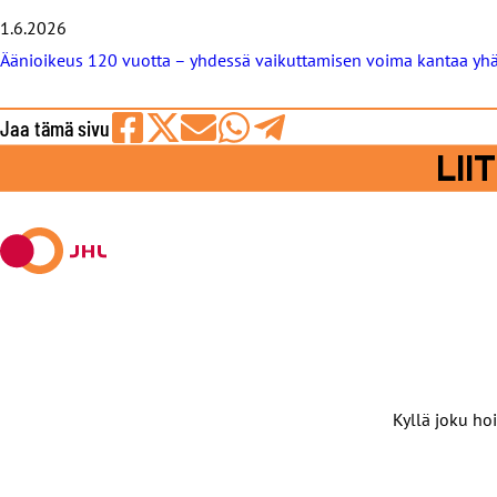
t
1.6.2026
Äänioikeus 120 vuotta – yhdessä vaikuttamisen voima kantaa yh
Jaa tämä sivu
Jaa
Jaa
Jaa
Jaa
Jaa
LI
Facebookissa
viestipalvelu
sähköpostilla
WhatsAppilla
Telegramilla
X:ssä
Kyllä joku hoi