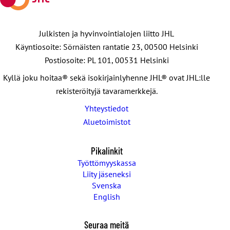
Julkisten ja hyvinvointialojen liitto JHL
Käyntiosoite: Sörnäisten rantatie 23, 00500 Helsinki
Postiosoite: PL 101, 00531 Helsinki
Kyllä joku hoitaa® sekä isokirjainlyhenne JHL® ovat JHL:lle
rekisteröityjä tavaramerkkejä.
Yhteystiedot
Aluetoimistot
Pikalinkit
Työttömyyskassa
Liity jäseneksi
Svenska
English
Seuraa meitä