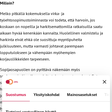
Milloin?
Melko pitkällä kokemuksella virka- ja
työehtosopimustoiminnasta voi todeta, että harvoin, jos
koskaan on nopeilla ja harkitsemattomilla ratkaisuilla saatu
aikaan hyvää kenenkään kannalta. Huolellinen valmistelu ja
harkinta eivät ehkä ole suosittuja myyntipuheita
julkisuuteen, mutta varmasti johtavat parempaan
lopputulokseen ja vähempään myöhempien
korjausliikkeiden tarpeeseen.
Sopijaosapuolien on pyrittävä näkemään myös
sopimuspöydän ulkopuolelta tulevat muutospaineet. Sote-
sopimuksen tapauksessa keskeisin tällainen muutos on
hallituksen valmistelussa oleva sote- ja maakuntauudistus,
Suostumus
Yksityiskohdat
Mainosasetukset
Tiet
jonka keskiössä on sosiaali- ja terveyspalvelujen siirtäminen
maakuntien hoidettavaksi. On siis varmistuttava, että
työehtosopimusrakenne vastaa tulevaisuuden
Tietojesi vastuullinen käyttö