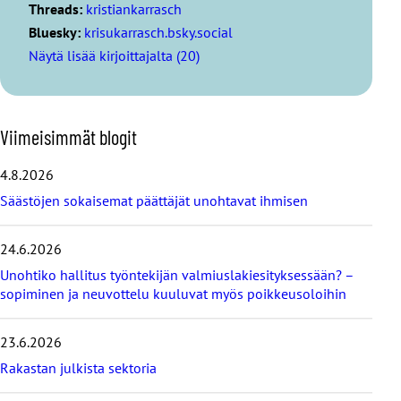
Threads:
kristiankarrasch
Bluesky:
krisukarrasch.bsky.social
Näytä lisää kirjoittajalta (20)
O
Viimeisimmät blogit
h
i
4.8.2026
t
Säästöjen sokaisemat päättäjät unohtavat ihmisen
a
v
i
24.6.2026
i
Unohtiko hallitus työntekijän valmiuslakiesityksessään? –
m
e
sopiminen ja neuvottelu kuuluvat myös poikkeusoloihin
i
s
23.6.2026
i
m
Rakastan julkista sektoria
m