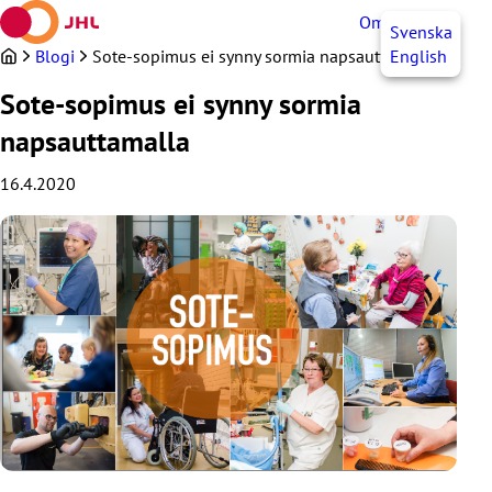
Siirry
OmaJHL
FI
Svenska
sisältöön
Blogi
Sote-sopimus ei synny sormia napsauttamalla
English
Sote-sopimus ei synny sormia
napsauttamalla
16.4.2020