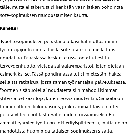
tälle, mutta ei takerruta siihenkään vaan jatkan pohdintaa
sote-sopimuksen muodostamisen kautta.
Kenelle?
Työehtosopimuksen perustana pitäisi hahmottaa mihin
työntekijäjoukkoon tällaista sote-alan sopimusta tulisi
noudattaa. Pääasiassa keskustelussa on ollut esillä
terveydenhuolto, vieläpä sairaalaympäristöt, joten otetaan
esimerkiksi se. Tässä pohdinnassa tulisi mielestäni hakea
sellaista ratkaisua, jossa saman työnantajan palveluksessa,
”porttien sisäpuolella” noudatettaisiin mahdollisimman
yhteisiä pelisääntöjä, kuten työssä muutenkin. Sairaala on
toiminnallinen kokonaisuus, jonka ammattilaisten tulee
pelata yhteen potilasturvallisuuden turvaamiseksi. Eri
ammattiryhmien työllä on toki erityispiirteensä, mutta ne on
mahdollista huomioida tällaisen sopimuksen sisällä.