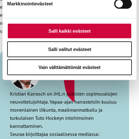
Markkinointievästeet
edetä vain edellä kuvaamallani askelluksella kytkien se
esimerkiksi maakuntauudistuksen aikatauluun kuitenkin
niin, että se toteutuu myös tilanteessa, jossa maakuntia ei
synny.
Salli kaikki evästeet
Salli valitut evästeet
Vain välttämättömät evästeet
Kristian Karrasch
Kristian Karrasch on JHL:n julkisten sopimusalojen
neuvottelujohtaja. Vapaa-ajan harrasteisiin kuuluu
monenlainen liikunta, maailmanmatkailu ja
turkulaisen Tuto Hockeyn intohimoinen
kannattaminen.
Seuraa kirjoittajaa sosiaalisessa mediassa: