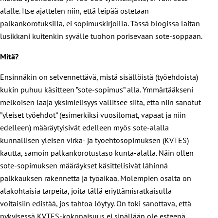
alalle. Itse ajattelen niin, että leipää ostetaan
palkankorotuksilla, ei sopimuskirjoilla. Tässä blogissa laitan
lusikkani kuitenkin syvälle tuohon porisevaan sote-soppaan.
Mitä?
Ensinnäkin on selvennettävä, mistä sisällöistä (työehdoista)
kukin puhuu käsitteen ”sote-sopimus” alla. Ymmärtääkseni
melkoisen laaja yksimielisyys vallitsee siitä, että niin sanotut
”yleiset työehdot” (esimerkiksi vuosilomat, vapaat ja niin
edelleen) määräytyisivät edelleen myös sote-alalla
kunnallisen yleisen virka- ja työehtosopimuksen (KVTES)
kautta, samoin palkankorotustaso kunta-alalla. Näin ollen
sote-sopimuksen määräykset käsittelisivät lähinnä
palkkauksen rakennetta ja työaikaa. Molempien osalta on
alakohtaisia tarpeita, joita tällä eriyttämisratkaisulla
voitaisiin edistää, jos tahtoa löytyy. On toki sanottava, että
nykyisessä KVTES-kokonaisuus ei sinällään ole esteenä