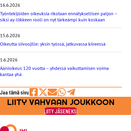
ä
16.6.2026
t
b
Työntekijöiden oikeuksia rikotaan ennätyksellisen paljon –
l
siksi ay-liikkeen rooli on nyt tärkeämpi kuin koskaan
o
g
i
15.6.2026
t
Oikeutta siivoojille: yksin työssä, jatkuvassa kiireessä
1.6.2026
Äänioikeus 120 vuotta – yhdessä vaikuttamisen voima
kantaa yhä
Jaa tämä sivu
LIITY VAHVAAN JOUKKOON
Jaa
Jaa
Jaa
Jaa
Jaa
Facebookissa
viestipalvelu
sähköpostilla
WhatsAppilla
Telegramilla
LIITY JÄSENEKSI
X:ssä