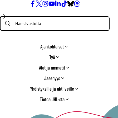
Facebook
X
Instagram
YouTube
LinkedIn
TikTok
Bluesky
Threads
/
Search:
Twitter
Ajankohtaiset
Työ
Alat ja ammatit
Jäsenyys
Yhdistyksille ja aktiiveille
Tietoa JHL:stä