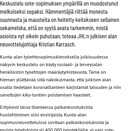
Keskustelu sote-sopimuksen ympärillä on muodostunut
melkoiseksi sopaksi. Hämmentäjiä riittää monesta
suunnasta ja mausteita on heitetty keitokseen sellainen
sekamelska, että on syytä avata tarkemmin, mistä
asioista nyt oikein puhutaan, toteaa JHL:n julkisen alan
neuvottelujohtaja Kristian Karrasch.
Kunta-alan työehtosopimuskierroksella julkisuudessa
näkyvin keskustelu on käyty sosiaali- ja terveysalan
henkilöstön työehtojen määräytymistavasta. Tämä on
hieman yllättävää siitä näkökulmasta, että julkisen alan
osalta tiedetään koronatilanteen kärjistämät talouden ja niin
sanottujen kiky-tuntien poistamisen haasteet.
Erityisesti tässä tilanteessa palkankorotuksista
huolehtiminen olisi ensisijaista. Kunta-alan
sopimusneuvotteluissa sovitaan palkankorotuksista ja
muista työehdoista yli 400 000 työntekijälle, ei vain sote-