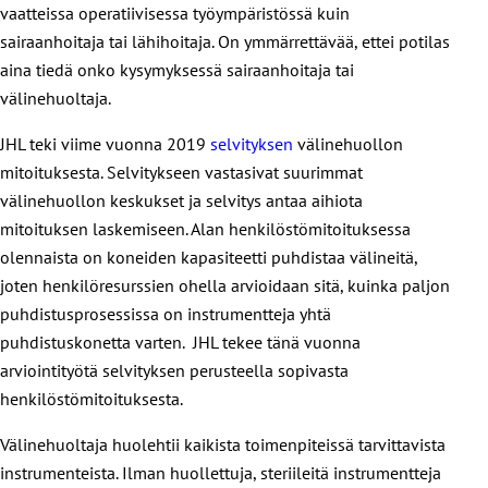
vaatteissa operatiivisessa työympäristössä kuin
sairaanhoitaja tai lähihoitaja. On ymmärrettävää, ettei potilas
aina tiedä onko kysymyksessä sairaanhoitaja tai
välinehuoltaja.
JHL teki viime vuonna 2019
selvityksen
välinehuollon
mitoituksesta. Selvitykseen vastasivat suurimmat
välinehuollon keskukset ja selvitys antaa aihiota
mitoituksen laskemiseen. Alan henkilöstömitoituksessa
olennaista on koneiden kapasiteetti puhdistaa välineitä,
joten henkilöresurssien ohella arvioidaan sitä, kuinka paljon
puhdistusprosessissa on instrumentteja yhtä
puhdistuskonetta varten. JHL tekee tänä vuonna
arviointityötä selvityksen perusteella sopivasta
henkilöstömitoituksesta.
Välinehuoltaja huolehtii kaikista toimenpiteissä tarvittavista
instrumenteista. Ilman huollettuja, steriileitä instrumentteja