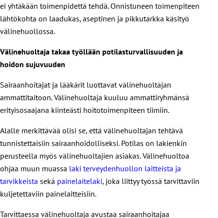
ei yhtäkään toimenpidettä tehdä. Onnistuneen toimenpiteen
lähtökohta on laadukas, aseptinen ja pikkutarkka käsityö
välinehuollossa.
Välinehuoltaja takaa työllään potilasturvallisuuden ja
hoidon sujuvuuden
Sairaanhoitajat ja lääkärit luottavat välinehuoltajan
ammattitaitoon. Välinehuoltaja kuuluu ammattiryhmänsä
erityisosaajana kiinteästi hoitotoimenpiteen tiimiin.
Alalle merkittävää olisi se, että välinehuoltajan tehtävä
tunnistettaisiin sairaanhoidolliseksi. Potilas on lakienkin
perusteella myös välinehuoltajien asiakas. Välinehuoltoa
ohjaa muun muassa
laki terveydenhuollon laitteista ja
tarvikkeista
sekä
painelaitelaki
, joka liittyy työssä tarvittaviin
kuljetettaviin painelaitteisiin.
Tarvittaessa välinehuoltaja avustaa sairaanhoitajaa