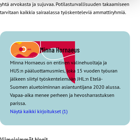
yhtä arvokasta ja sujuvaa. Potilasturvallisuuden takaamiseen
tarvitaan kaikkia sairaalassa työskenteleviä ammattiryhmiä.
Minna Hornaeus
Minna Hornaeus on entinen välinehuoltaja ja
HUS:n pääluottamusmies, joka 15 vuoden työuran
jälkeen siirtyi työskentelemään JHL:n Etelä-
Suomen aluetoiminnan asiantuntijana 2020 alussa.
Vapaa-aika menee perheen ja hevosharrastuksen
parissa.
Näytä kaikki kirjoitukset (1)
O
Viimeisimmät blogit