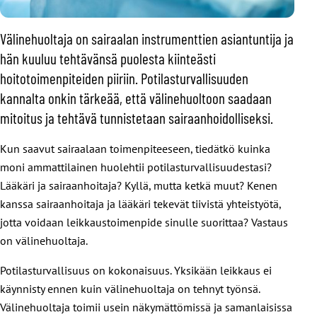
Välinehuoltaja on sairaalan instrumenttien asiantuntija ja
hän kuuluu tehtävänsä puolesta kiinteästi
hoitotoimenpiteiden piiriin. Potilasturvallisuuden
kannalta onkin tärkeää, että välinehuoltoon saadaan
mitoitus ja tehtävä tunnistetaan sairaanhoidolliseksi.
Kun saavut sairaalaan toimenpiteeseen, tiedätkö kuinka
moni ammattilainen huolehtii potilasturvallisuudestasi?
Lääkäri ja sairaanhoitaja? Kyllä, mutta ketkä muut? Kenen
kanssa sairaanhoitaja ja lääkäri tekevät tiivistä yhteistyötä,
jotta voidaan leikkaustoimenpide sinulle suorittaa? Vastaus
on välinehuoltaja.
Potilasturvallisuus on kokonaisuus. Yksikään leikkaus ei
käynnisty ennen kuin välinehuoltaja on tehnyt työnsä.
Välinehuoltaja toimii usein näkymättömissä ja samanlaisissa