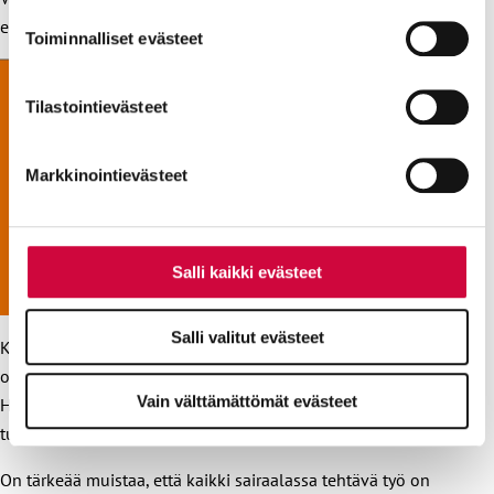
evästeilmoituksessa.
eroja. KVTESin mukainen lähtöpalkka on 1 770,73 euroa.
Toiminnalliset evästeet
Evästeistä osa on välttämättömiä, osa sivuston toimintaa
parantavia, ja osaa käytetään tilastointi- tai
Tilastointievästeet
markkinointitarkoituksiin.
Markkinointievästeet
Salli kaikki evästeet
Salli valitut evästeet
Käynnissä olevan sopimusneuvottelukierroksen avauksissa
on mediassa vahvasti nostettu esiin hoitohenkilökunta.
Vain välttämättömät evästeet
Hoitajat eivät ammattiryhmänä ole yksin vastuussa
turvallisesti toteutetusta potilaanhoitoketjusta.
On tärkeää muistaa, että kaikki sairaalassa tehtävä työ on