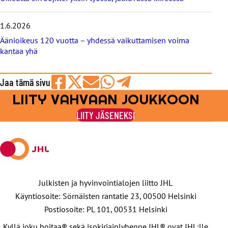
1.6.2026
Äänioikeus 120 vuotta – yhdessä vaikuttamisen voima
kantaa yhä
Jaa tämä sivu
LIITY VAHVAAN JOUKKOON
Jaa
Jaa
Jaa
Jaa
Jaa
Facebookissa
viestipalvelu
sähköpostilla
WhatsAppilla
Telegramilla
LIITY JÄSENEKSI
X:ssä
Julkisten ja hyvinvointialojen liitto JHL
Käyntiosoite: Sörnäisten rantatie 23, 00500 Helsinki
Postiosoite: PL 101, 00531 Helsinki
Kyllä joku hoitaa® sekä isokirjainlyhenne JHL® ovat JHL:lle