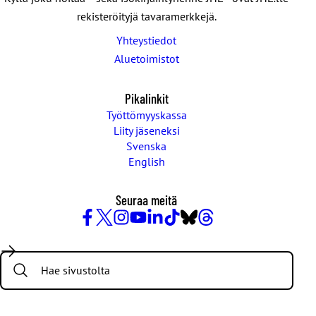
rekisteröityjä tavaramerkkejä.
Yhteystiedot
Aluetoimistot
Pikalinkit
Työttömyyskassa
Liity jäseneksi
Svenska
English
Seuraa meitä
Facebook
X
Instagram
YouTube
LinkedIn
TikTok
Bluesky
Threads
/
Search:
Twitter