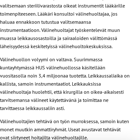
valitsemaan steriilivarastosta oikeat instrumentit lääkärille
toimenpiteeseen. Lääkäri konsultoi välinehuoltajaa, jos
haluaa ennakkoon tutustua valitsemaansa
instrumentaatioon. Välinehuoltajat työskentelevät muun
muassa leikkausosastoilla ja sairaaloiden välittömässä
läheisyydessä keskitetyissä välinehuoltokeskuksissa.
Välinehuollon volyymi on valtava. Suurimmassa
kuntayhtymässä HUS välinehuollossa käsitellään
vuositasolla noin 3,4 miljoonaa tuotetta. Leikkaussaliaika on
kallista, samoin instrumentaatiot. Leikkauksissa
välinehuoltaja huolehtii, että kirurgilla on oikea-aikaisesti
tarvitsemansa välineet käytettävänä ja toimittaa ne
tarvittaessa leikkaussaliin asti.
Välinehuoltajien tehtävä on työn murroksessa, samoin kuten
monet muutkin ammattiryhmät. Useat avustavat tehtävät
ovat siirtyneet hoitajilta välinehuoltajille.