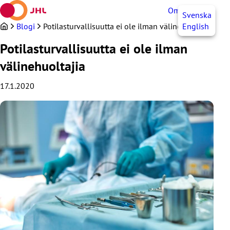
Siirry
OmaJHL
FI
Svenska
sisältöön
Blogi
Potilasturvallisuutta ei ole ilman välinehuoltajia
English
Potilasturvallisuutta ei ole ilman
välinehuoltajia
17.1.2020