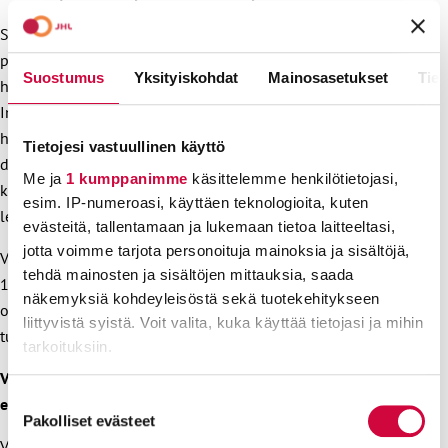
Siirtyneisiin tehtäviin lukeutuu muun muassa
pitkäaikaispotilaan hengityskoneen käyttötarkastus ja
Suostumus
Yksityiskohdat
Mainosasetukset
Tiet
huolto sekä potilaan siirtotilanteet lisätutkimusten aikana.
Infuusiopumpun huolto, sisältäen lääkkeiden oikeanlaisen
hävityksen. Laaja lääketeknillisten laitteiden huolto,
Tietojesi vastuullinen käyttö
dokumentointi ja vastuu huoltoväleistä. Anestesiahoitajan
Me ja
1 kumppanimme
käsittelemme henkilötietojasi,
kertakäyttövälineistöstä huolehtiminen ja anestesiakoneiden
esim. IP-numeroasi, käyttäen teknologioita, kuten
letkujen vaihto. Näin muutamia mainitakseni.
evästeitä, tallentamaan ja lukemaan tietoa laitteeltasi,
jotta voimme tarjota personoituja mainoksia ja sisältöjä,
Välinehuoltoalan tutkinto on uusittu perustutkinnoksi
tehdä mainosten ja sisältöjen mittauksia, saada
1.8.2018 alkaen ja on 180 osaamispisteen arvoinen. Samalla
näkemyksiä kohdeyleisöstä sekä tuotekehitykseen
opintopistemäärä vaadintaan muun muassa lähihoitajan
liittyvistä syistä. Voit valita, kuka käyttää tietojasi ja mihin
tutkintoon.
tarkoituksiin.
Välinehuolto on matalapalkkainen ala, jonka työnarvostus
Lue lisää siitä, miten henkilötietojasi käsitellään ja miten
Suostumuksen
ei näy palkassa
voit määrittää asetuksesi
tiedot-osiossa
. Voit muuttaa
Pakolliset evästeet
valinta
suostumustasi tai peruuttaa sen milloin vain
Välinehuoltajan palkkauksessa on sairaanhoitopiirikohtaisia