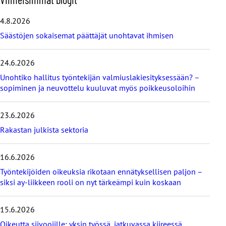
h
i
4.8.2026
t
Säästöjen sokaisemat päättäjät unohtavat ihmisen
a
v
i
24.6.2026
i
Unohtiko hallitus työntekijän valmiuslakiesityksessään? –
m
e
sopiminen ja neuvottelu kuuluvat myös poikkeusoloihin
i
s
23.6.2026
i
m
Rakastan julkista sektoria
m
ä
16.6.2026
t
b
Työntekijöiden oikeuksia rikotaan ennätyksellisen paljon –
l
siksi ay-liikkeen rooli on nyt tärkeämpi kuin koskaan
o
g
i
15.6.2026
t
Oikeutta siivoojille: yksin työssä, jatkuvassa kiireessä