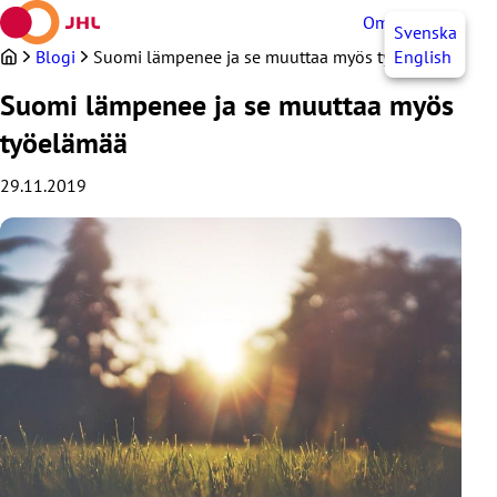
Siirry
OmaJHL
FI
Svenska
sisältöön
Blogi
Suomi lämpenee ja se muuttaa myös työelämää
English
Suomi lämpenee ja se muuttaa myös
työelämää
29.11.2019