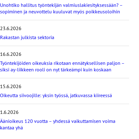
Unohtiko hallitus työntekijän valmiuslakiesityksessään? –
m
e
sopiminen ja neuvottelu kuuluvat myös poikkeusoloihin
i
s
23.6.2026
i
m
Rakastan julkista sektoria
m
ä
16.6.2026
t
b
Työntekijöiden oikeuksia rikotaan ennätyksellisen paljon –
l
siksi ay-liikkeen rooli on nyt tärkeämpi kuin koskaan
o
g
i
15.6.2026
t
Oikeutta siivoojille: yksin työssä, jatkuvassa kiireessä
1.6.2026
Äänioikeus 120 vuotta – yhdessä vaikuttamisen voima
kantaa yhä