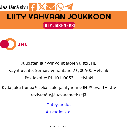
Jaa tämä sivu
LIITY VAHVAAN JOUKKOON
Jaa
Jaa
Jaa
Jaa
Jaa
Facebookissa
viestipalvelu
sähköpostilla
WhatsAppilla
Telegramilla
LIITY JÄSENEKSI
X:ssä
Julkisten ja hyvinvointialojen liitto JHL
Käyntiosoite: Sörnäisten rantatie 23, 00500 Helsinki
Postiosoite: PL 101, 00531 Helsinki
Kyllä joku hoitaa® sekä isokirjainlyhenne JHL® ovat JHL:lle
rekisteröityjä tavaramerkkejä.
Yhteystiedot
Aluetoimistot