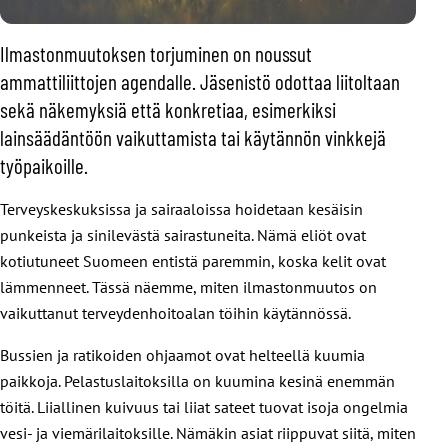
Ilmastonmuutoksen torjuminen on noussut
ammattiliittojen agendalle. Jäsenistö odottaa liitoltaan
sekä näkemyksiä että konkretiaa, esimerkiksi
lainsäädäntöön vaikuttamista tai käytännön vinkkejä
työpaikoille.
Terveyskeskuksissa ja sairaaloissa hoidetaan kesäisin
punkeista ja sinilevästä sairastuneita. Nämä eliöt ovat
kotiutuneet Suomeen entistä paremmin, koska kelit ovat
lämmenneet. Tässä näemme, miten ilmastonmuutos on
vaikuttanut terveydenhoitoalan töihin käytännössä.
Bussien ja ratikoiden ohjaamot ovat helteellä kuumia
paikkoja. Pelastuslaitoksilla on kuumina kesinä enemmän
töitä. Liiallinen kuivuus tai liiat sateet tuovat isoja ongelmia
vesi- ja viemärilaitoksille. Nämäkin asiat riippuvat siitä, miten