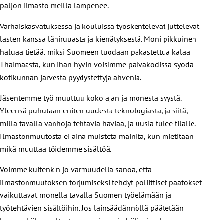
paljon ilmasto meillä lämpenee.
Varhaiskasvatuksessa ja kouluissa työskentelevät juttelevat
lasten kanssa lähiruuasta ja kierrätyksestä. Moni pikkuinen
haluaa tietää, miksi Suomeen tuodaan pakastettua kalaa
Thaimaasta, kun ihan hyvin voisimme päiväkodissa syödä
kotikunnan järvestä pyydystettyjä ahvenia.
Jäsentemme työ muuttuu koko ajan ja monesta syystä.
Yleensä puhutaan eniten uudesta teknologiasta, ja siitä,
millä tavalla vanhoja tehtäviä häviää, ja uusia tulee tilalle.
Ilmastonmuutosta ei aina muisteta mainita, kun mietitään
mikä muuttaa töidemme sisältöä.
Voimme kuitenkin jo varmuudella sanoa, että
ilmastonmuutoksen torjumiseksi tehdyt poliittiset päätökset
vaikuttavat monella tavalla Suomen työelämään ja
työtehtävien sisältöihin. Jos lainsäädännöllä päätetään