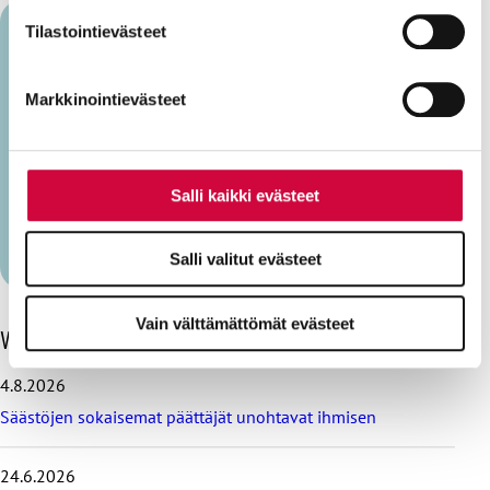
parantavia, ja osaa käytetään tilastointi- tai
Tilastointievästeet
markkinointitarkoituksiin.
Jorma Peussa
Markkinointievästeet
Jorma Peussa on JHL:n erityisasiantuntija. Vapaa-
ajallaan hän harrastaa musiikkia, pitkän matkan
Salli kaikki evästeet
juoksua ja keräilee vanhoja rannekelloja.
Näytä lisää kirjoittajalta (6)
Salli valitut evästeet
Vain välttämättömät evästeet
O
Viimeisimmät blogit
h
i
4.8.2026
t
Säästöjen sokaisemat päättäjät unohtavat ihmisen
a
v
i
24.6.2026
i