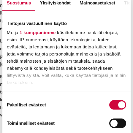
Suostumus
Yksityiskohdat
Mainosasetukset
Tiet
neuvottelukierroksesta. Vastauksissa nousi esiin myös
ilmastonmuutos. Jäsenemme kertoivat heidän
työpaikkojensa kierrätysideoista, hävikin vähentämisestä ja
Tietojesi vastuullinen käyttö
energiatehokkuudesta.
Me ja
1 kumppanimme
käsittelemme henkilötietojasi,
esim. IP-numeroasi, käyttäen teknologioita, kuten
Liittomme käynnistää lähiaikoina laajan kartoituksen siitä,
evästeitä, tallentamaan ja lukemaan tietoa laitteeltasi,
miten ilmastonmuutos ja sen hillintä vaikuttavat
jotta voimme tarjota personoituja mainoksia ja sisältöjä,
jäsentemme työhön. Tätä varten selvitetään mitä työpaikoilla
tehdä mainosten ja sisältöjen mittauksia, saada
ja eri toimialoilla käytännössä tapahtuu.
näkemyksiä kohdeyleisöstä sekä tuotekehitykseen
liittyvistä syistä. Voit valita, kuka käyttää tietojasi ja mihin
Kun kartoitus on tehty, osaamme paremmin sanoa,
tarkoituksiin.
muuttuuko työn määrä, ja miten työtehtävät ja
työolosuhteet muuttuvat. Tämä myös kirkastaa
Lue lisää siitä, miten henkilötietojasi käsitellään ja miten
Suostumuksen
kokonaiskuvaa esimerkiksi siitä, millainen on jatkossa
voit määrittää asetuksesi
tiedot-osiossa
. Voit muuttaa
Pakolliset evästeet
valinta
liittomme rooli edunvalvojana sekä ympäristötiedon
suostumustasi tai peruuttaa sen milloin vain
välittäjänä jäsenistölle.
evästeilmoituksessa.
Toiminnalliset evästeet
Evästeistä osa on välttämättömiä, osa sivuston toimintaa