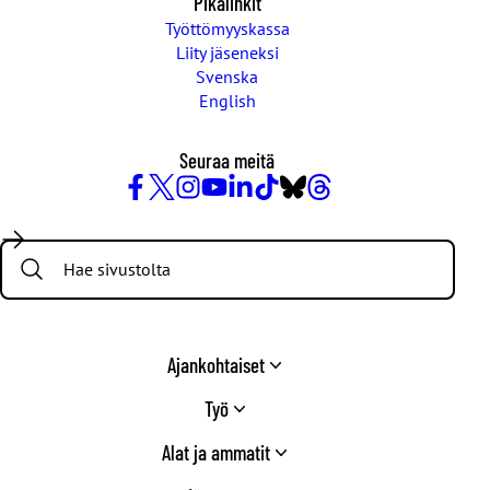
Pikalinkit
Työttömyyskassa
Liity jäseneksi
Svenska
English
Seuraa meitä
Facebook
X
Instagram
YouTube
LinkedIn
TikTok
Bluesky
Threads
/
Search:
Twitter
Ajankohtaiset
Työ
Alat ja ammatit