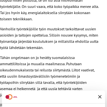
luopua hiilen poltosta, se on iso asia hiilivoimalan
työntekijälle. On suuri vaara, että koko työpaikka menee alta.
Tai jos hyvin käy, energialaitoksella siirrytään kokonaan
toiseen tekniikkaan.
Vanhoille työntekijöille työn muutokset tarkoittavat uusien
asioiden ja taitojen opettelua. Silloin nousee kysymys, miten
työnantaja järjestää koulutuksen ja millaisilla ehdoilla uutta
työtä lähdetään tekemään.
Tähän ongelmaan on jo herätty suomalaisissa
ammattiliitoissa ja muualla maailmassa. Puhutaan
oikeudenmukaisesta tai reilusta siirtymästä. Liitot vaativat,
että uusiin ilmastoystävällisiin työmenetelmiin ja
työtapoihin siirrytään sillä tavalla, että työntekijöiden
asemaa ei heikennetä ja että uusia tehtäviä varten
järjestetään kunnollinen koulutus.
JHL kyseli syksyllä jäsentensä tunnelmia tulevan talven