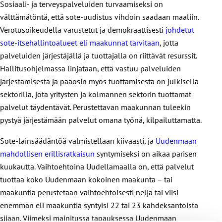
Sosiaali- ja terveyspalveluiden turvaamiseksi on
välttämätöntä, että sote-uudistus vihdoin saadaan maaliin.
Verotusoikeudella varustetut ja demokraattisesti
johdetut
sote-itsehallintoalueet eli maakunnat tarvitaan
, jotta
palveluiden järjestäjällä ja tuottajalla on riittävät resurssit.
Hallitusohjelmassa linjataan, että vastuu palveluiden
järjestämisestä ja pääosin myös tuottamisesta on julkisella
sektorilla, jota yritysten ja kolmannen sektorin tuottamat
palvelut täydentävät. Perustettavan maakunnan tuleekin
pystyä järjestämään palvelut omana työnä, kilpailuttamatta.
Sote-lainsäädäntöä valmistellaan kiivaasti, ja
Uudenmaan
mahdollisen erillisratkaisun
syntymiseksi on aikaa parisen
kuukautta. Vaihtoehtoina Uudellamaalla on, että palvelut
tuottaa koko Uudenmaan kokoinen maakunta – tai
maakuntia perustetaan vaihtoehtoisesti neljä tai viisi
enemmän eli maakuntia syntyisi 22 tai 23 kahdeksantoista
sijaan. Viimeksi mainitussa tapauksessa Uudenmaan