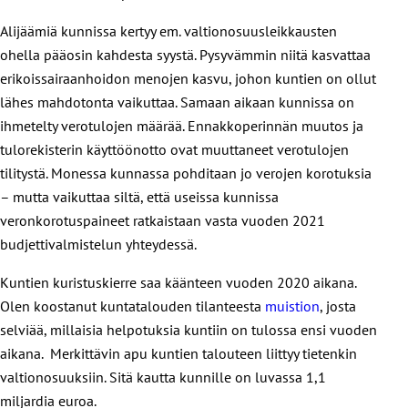
Alijäämiä kunnissa kertyy em. valtionosuusleikkausten
ohella pääosin kahdesta syystä. Pysyvämmin niitä kasvattaa
erikoissairaanhoidon menojen kasvu, johon kuntien on ollut
lähes mahdotonta vaikuttaa. Samaan aikaan kunnissa on
ihmetelty verotulojen määrää. Ennakkoperinnän muutos ja
tulorekisterin käyttöönotto ovat muuttaneet verotulojen
tilitystä. Monessa kunnassa pohditaan jo verojen korotuksia
– mutta vaikuttaa siltä, että useissa kunnissa
veronkorotuspaineet ratkaistaan vasta vuoden 2021
budjettivalmistelun yhteydessä.
Kuntien kuristuskierre saa käänteen vuoden 2020 aikana.
Olen koostanut kuntatalouden tilanteesta
muistion
, josta
selviää, millaisia helpotuksia kuntiin on tulossa ensi vuoden
aikana. Merkittävin apu kuntien talouteen liittyy tietenkin
valtionosuuksiin. Sitä kautta kunnille on luvassa 1,1
miljardia euroa.