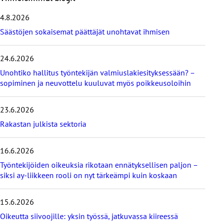
h
i
4.8.2026
t
Säästöjen sokaisemat päättäjät unohtavat ihmisen
a
v
i
24.6.2026
i
Unohtiko hallitus työntekijän valmiuslakiesityksessään? –
m
e
sopiminen ja neuvottelu kuuluvat myös poikkeusoloihin
i
s
23.6.2026
i
m
Rakastan julkista sektoria
m
ä
16.6.2026
t
b
Työntekijöiden oikeuksia rikotaan ennätyksellisen paljon –
l
siksi ay-liikkeen rooli on nyt tärkeämpi kuin koskaan
o
g
i
15.6.2026
t
Oikeutta siivoojille: yksin työssä, jatkuvassa kiireessä