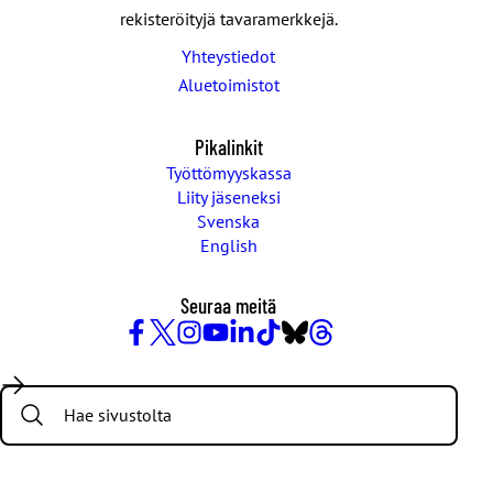
rekisteröityjä tavaramerkkejä.
Yhteystiedot
Aluetoimistot
Pikalinkit
Työttömyyskassa
Liity jäseneksi
Svenska
English
Seuraa meitä
Facebook
X
Instagram
YouTube
LinkedIn
TikTok
Bluesky
Threads
/
Search:
Twitter