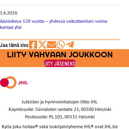
1.6.2026
Äänioikeus 120 vuotta – yhdessä vaikuttamisen voima
kantaa yhä
Jaa tämä sivu
LIITY VAHVAAN JOUKKOON
Jaa
Jaa
Jaa
Jaa
Jaa
Facebookissa
viestipalvelu
sähköpostilla
WhatsAppilla
Telegramilla
LIITY JÄSENEKSI
X:ssä
Julkisten ja hyvinvointialojen liitto JHL
Käyntiosoite: Sörnäisten rantatie 23, 00500 Helsinki
Postiosoite: PL 101, 00531 Helsinki
Kyllä joku hoitaa® sekä isokirjainlyhenne JHL® ovat JHL:lle