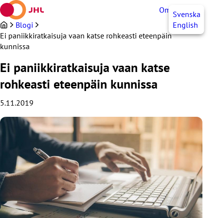
Siirry
OmaJHL
FI
Svenska
sisältöön
Blogi
English
Ei paniikkiratkaisuja vaan katse rohkeasti eteenpäin
kunnissa
Ei paniikkiratkaisuja vaan katse
rohkeasti eteenpäin kunnissa
5.11.2019