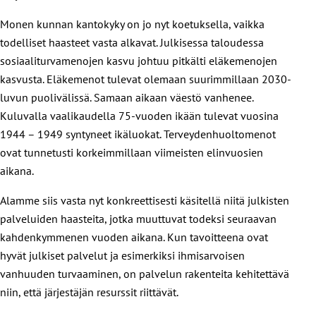
Monen kunnan kantokyky on jo nyt koetuksella, vaikka
todelliset haasteet vasta alkavat. Julkisessa taloudessa
sosiaaliturvamenojen kasvu johtuu pitkälti eläkemenojen
kasvusta. Eläkemenot tulevat olemaan suurimmillaan 2030-
luvun puolivälissä. Samaan aikaan väestö vanhenee.
Kuluvalla vaalikaudella 75-vuoden ikään tulevat vuosina
1944 – 1949 syntyneet ikäluokat. Terveydenhuoltomenot
ovat tunnetusti korkeimmillaan viimeisten elinvuosien
aikana.
Alamme siis vasta nyt konkreettisesti käsitellä niitä julkisten
palveluiden haasteita, jotka muuttuvat todeksi seuraavan
kahdenkymmenen vuoden aikana. Kun tavoitteena ovat
hyvät julkiset palvelut ja esimerkiksi ihmisarvoisen
vanhuuden turvaaminen, on palvelun rakenteita kehitettävä
niin, että järjestäjän resurssit riittävät.