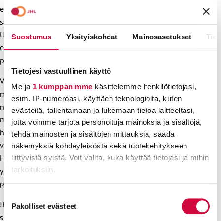
erillisratkaisu tarkoittaisi erikoissairaanhoitopiiri HUS:in
säilyttämistä kokonaisena. Oli ratkaisu kumpi tahansa, tulee
Uudellamaalla varmistaa riittävä demokraattinen alueellinen
Suostumus
Yksityiskohdat
Mainosasetukset
Tiet
edustus, jossa huomioidaan myös keskisuurten ja
pienempien kuntien äänen kuuluminen.
Tietojesi vastuullinen käyttö
Vaikka kuntatalouden kuva kuluvana vuonna on synkkä, on
Me ja
1 kumppanimme
käsittelemme henkilötietojasi,
maan hallitusohjelmassa julkisten palveluiden
esim. IP-numeroasi, käyttäen teknologioita, kuten
näkökulmasta monia hyviä asioita. Palveluihin satsataan
evästeitä, tallentamaan ja lukemaan tietoa laitteeltasi,
mm. säätämällä hoivamitoituksesta ympärivuorokautisen
jotta voimme tarjota personoituja mainoksia ja sisältöjä,
hoivan yksiköissä, palauttamalla subjektiivinen
tehdä mainosten ja sisältöjen mittauksia, saada
varhaiskasvatusoikeus sekä pienentämällä ryhmäkokoja.
näkemyksiä kohdeyleisöstä sekä tuotekehitykseen
Hallitusohjelmassa on useita kirjauksia myös yritysten
liittyvistä syistä. Voit valita, kuka käyttää tietojasi ja mihin
tarkoituksiin.
yhteiskuntavastuun lisäämisestä julkisessa
palvelutuotannossa.
Lue lisää siitä, miten henkilötietojasi käsitellään ja miten
Suostumuksen
JHL:n tavoitteena on, että tuleva hallitus parantaa
voit määrittää asetuksesi
tiedot-osiossa
. Voit muuttaa
Pakolliset evästeet
valinta
suomalaista työelämää lainsäädännön kautta. Vastuu
suostumustasi tai peruuttaa sen milloin vain