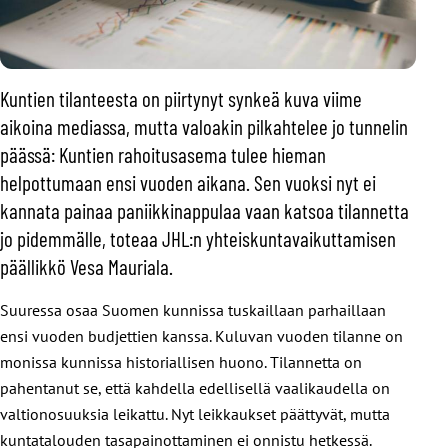
Kuntien tilanteesta on piirtynyt synkeä kuva viime
aikoina mediassa, mutta valoakin pilkahtelee jo tunnelin
päässä: Kuntien rahoitusasema tulee hieman
helpottumaan ensi vuoden aikana. Sen vuoksi nyt ei
kannata painaa paniikkinappulaa vaan katsoa tilannetta
jo pidemmälle, toteaa JHL:n yhteiskuntavaikuttamisen
päällikkö Vesa Mauriala.
Suuressa osaa Suomen kunnissa tuskaillaan parhaillaan
ensi vuoden budjettien kanssa. Kuluvan vuoden tilanne on
monissa kunnissa historiallisen huono. Tilannetta on
pahentanut se, että kahdella edellisellä vaalikaudella on
valtionosuuksia leikattu. Nyt leikkaukset päättyvät, mutta
kuntatalouden tasapainottaminen ei onnistu hetkessä.