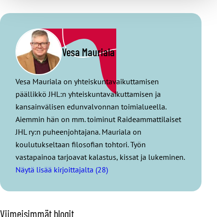
Vesa Mauriala
Vesa Mauriala on yhteiskuntavaikuttamisen
päällikkö JHL:n yhteiskuntavaikuttamisen ja
kansainvälisen edunvalvonnan toimialueella.
Aiemmin hän on mm. toiminut Raideammattilaiset
JHL ry:n puheenjohtajana. Mauriala on
koulutukseltaan filosofian tohtori. Työn
vastapainoa tarjoavat kalastus, kissat ja lukeminen.
Näytä lisää kirjoittajalta (28)
O
Viimeisimmät blogit