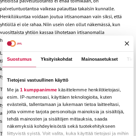
yhtiöissä palvelutuotanto ei enää toimikaan, on
palveluntuotantoa vaikeaa palauttaa takaisin kunnalle.
Henkilökuntaa voidaan joutua irtisanomaan vain siksi, että
yhtiöllä ei ole rahaa. Niin usein olen ollut näkemässä, kun
vuosittaista yhtiön kassaa lihotetaan irtisanomalla
henkilöstöä.
Liikkeenluovutusta koskevat säännökset antavat turvaa
Suostumus
Yksityiskohdat
Mainosasetukset
Tiet
tilanteessa, jossa työnantaja vaihtuu. Säännökset eivät
kuitenkaan estä tarpeeksi työehtojen heikentämistä uuden
työnantajan palveluksessa.
Tietojesi vastuullinen käyttö
Työehtosopimuslaki edellyttää työnantajavaihdoksessa, että
Me ja
1 kumppanimme
käsittelemme henkilötietojasi,
uusi työnantaja noudattaa luovuttajaa sitoneen
esim. IP-numeroasi, käyttäen teknologioita, kuten
evästeitä, tallentamaan ja lukemaan tietoa laitteeltasi,
työehtosopimuksen ehtoja, mutta velvoite ulottuu
jotta voimme tarjota personoituja mainoksia ja sisältöjä,
ainoastaan asianomaisen työehtosopimuskauden loppuun
tehdä mainosten ja sisältöjen mittauksia, saada
saakka.
näkemyksiä kohdeyleisöstä sekä tuotekehitykseen
Työehtoja koskevilla siirtosopimuksilla on mahdollista sopia
liittyvistä syistä. Voit valita, kuka käyttää tietojasi ja mihin