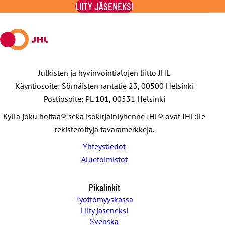
LIITY JÄSENEKSI
X:ssä
Julkisten ja hyvinvointialojen liitto JHL
Käyntiosoite: Sörnäisten rantatie 23, 00500 Helsinki
Postiosoite: PL 101, 00531 Helsinki
Kyllä joku hoitaa® sekä isokirjainlyhenne JHL® ovat JHL:lle
rekisteröityjä tavaramerkkejä.
Yhteystiedot
Aluetoimistot
Pikalinkit
Työttömyyskassa
Liity jäseneksi
Svenska