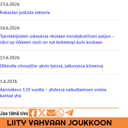
s
23.6.2026
i
m
Rakastan julkista sektoria
m
ä
16.6.2026
t
b
Työntekijöiden oikeuksia rikotaan ennätyksellisen paljon –
l
siksi ay-liikkeen rooli on nyt tärkeämpi kuin koskaan
o
g
i
15.6.2026
t
Oikeutta siivoojille: yksin työssä, jatkuvassa kiireessä
1.6.2026
Äänioikeus 120 vuotta – yhdessä vaikuttamisen voima
kantaa yhä
Jaa tämä sivu
LIITY VAHVAAN JOUKKOON
Jaa
Jaa
Jaa
Jaa
Jaa
Facebookissa
viestipalvelu
sähköpostilla
WhatsAppilla
Telegramilla