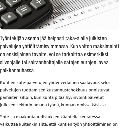
Työntekijän asema jää helposti taka-alalle julkisten
palvelujen yhtiöittämisvimmassa. Kun voiton maksimointi
on ensisijainen tavoite, voi se tarkoittaa esimerkiksi
siivoojalle tai sairaanhoitajalle satojen eurojen lovea
palkkanauhassa.
Kuntien sote-palvelujen yhdenvertainen saatavuus sekä
palvelujen tuottamisen kustannustehokkuus onnistuvat
parhaiten silloin, kun kunta pitää hyvinvointipalvelut
julkisen sektorin omana työnä, kunnan omissa käsissä.
Sote- ja maakuntauudistuksen käänteitä seuratessa
vaikuttaa kuitenkin siltä, että kuntien työn yhtiöittäminen on