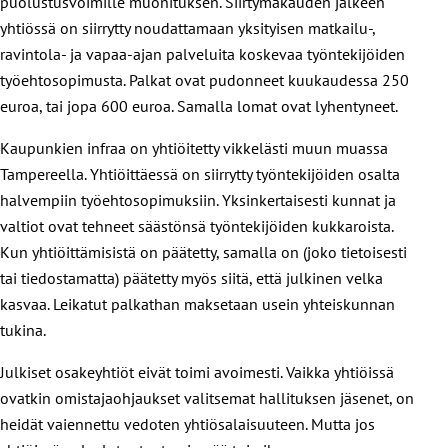
puolustusvoimille muonituksen. Siirtymäkauden jälkeen
yhtiössä on siirrytty noudattamaan yksityisen matkailu-,
ravintola- ja vapaa-ajan palveluita koskevaa työntekijöiden
työehtosopimusta. Palkat ovat pudonneet kuukaudessa 250
euroa, tai jopa 600 euroa. Samalla lomat ovat lyhentyneet.
Kaupunkien infraa on yhtiöitetty vikkelästi muun muassa
Tampereella. Yhtiöittäessä on siirrytty työntekijöiden osalta
halvempiin työehtosopimuksiin. Yksinkertaisesti kunnat ja
valtiot ovat tehneet säästönsä työntekijöiden kukkaroista.
Kun yhtiöittämisistä on päätetty, samalla on (joko tietoisesti
tai tiedostamatta) päätetty myös siitä, että julkinen velka
kasvaa. Leikatut palkathan maksetaan usein yhteiskunnan
tukina.
Julkiset osakeyhtiöt eivät toimi avoimesti. Vaikka yhtiöissä
ovatkin omistajaohjaukset valitsemat hallituksen jäsenet, on
heidät vaiennettu vedoten yhtiösalaisuuteen. Mutta jos