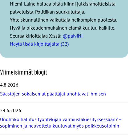
Niemi-Laine haluaa pitää kiinni julkisrahoitteisista
palveluista. Politiikan suurkuluttaja.
Yhteiskunnallinen vaikuttaja heikompien puolesta.
Hyvä ja oikeudenmukainen elämä kuuluu kaikille.
Seuraa kirjoittajaa X:ssä:
@paiviNI
Näytä lisää kirjoittajalta (32)
O
Viimeisimmät blogit
h
i
4.8.2026
t
Säästöjen sokaisemat päättäjät unohtavat ihmisen
a
v
i
24.6.2026
i
Unohtiko hallitus työntekijän valmiuslakiesityksessään? –
m
e
sopiminen ja neuvottelu kuuluvat myös poikkeusoloihin
i