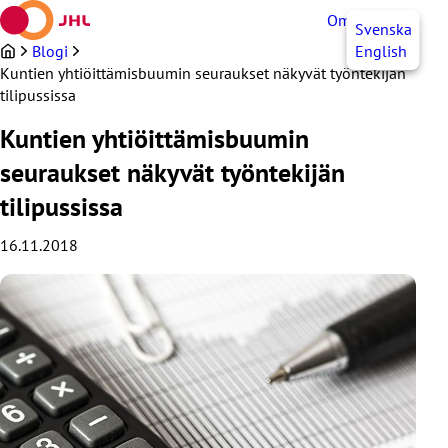
Siirry
OmaJHL
FI
Svenska
sisältöön
Blogi
English
Kuntien yhtiöittämisbuumin seuraukset näkyvät työntekijän
tilipussissa
Kuntien yhtiöittämisbuumin
seuraukset näkyvät työntekijän
tilipussissa
16.11.2018