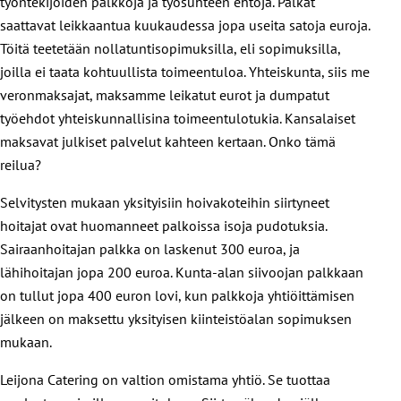
työntekijöiden palkkoja ja työsuhteen ehtoja. Palkat
saattavat leikkaantua kuukaudessa jopa useita satoja euroja.
Töitä teetetään nollatuntisopimuksilla, eli sopimuksilla,
joilla ei taata kohtuullista toimeentuloa. Yhteiskunta, siis me
veronmaksajat, maksamme leikatut eurot ja dumpatut
työehdot yhteiskunnallisina toimeentulotukia. Kansalaiset
maksavat julkiset palvelut kahteen kertaan. Onko tämä
reilua?
Selvitysten mukaan yksityisiin hoivakoteihin siirtyneet
hoitajat ovat huomanneet palkoissa isoja pudotuksia.
Sairaanhoitajan palkka on laskenut 300 euroa, ja
lähihoitajan jopa 200 euroa. Kunta-alan siivoojan palkkaan
on tullut jopa 400 euron lovi, kun palkkoja yhtiöittämisen
jälkeen on maksettu yksityisen kiinteistöalan sopimuksen
mukaan.
Leijona Catering on valtion omistama yhtiö. Se tuottaa