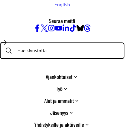
English
Seuraa meitä
Facebook
X
Instagram
YouTube
LinkedIn
TikTok
Bluesky
Threads
/
Search:
Twitter
Ajankohtaiset
Työ
Alat ja ammatit
Jäsenyys
Yhdistyksille ja aktiiveille