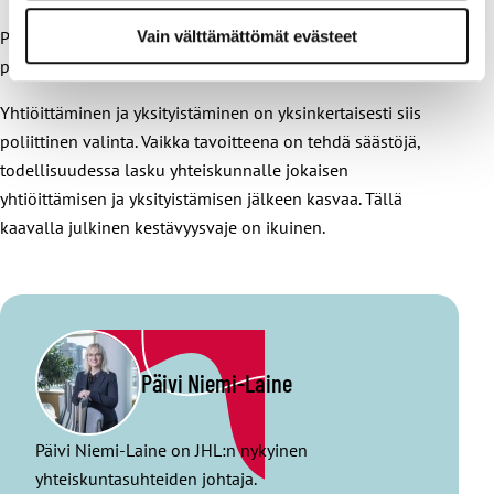
Vain välttämättömät evästeet
Päätöksenteossa on syytä kuitenkin muistaa, että juuri
politiikka joko heikentää tai vahvistaa julkisia palveluja.
Yhtiöittäminen ja yksityistäminen on yksinkertaisesti siis
poliittinen valinta. Vaikka tavoitteena on tehdä säästöjä,
todellisuudessa lasku yhteiskunnalle jokaisen
yhtiöittämisen ja yksityistämisen jälkeen kasvaa. Tällä
kaavalla julkinen kestävyysvaje on ikuinen.
Päivi Niemi-Laine
Päivi Niemi-Laine on JHL:n nykyinen
yhteiskuntasuhteiden johtaja.