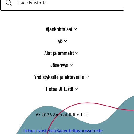
Ajankohtaiset
Työ
Alat ja ammatit
Jäsenyys
Yhdistyksille ja aktiiveille
Tietoa JHL:stä
© 2026 Ammattiliitto JHL
Tietoa evästeistä
Saavutettavuusseloste