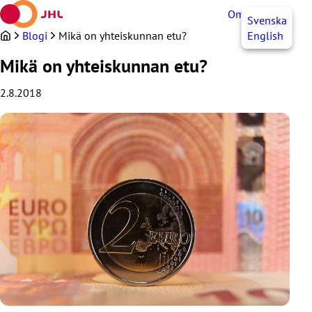
Siirry
OmaJHL
FI
Svenska
sisältöön
Blogi
Mikä on yhteiskunnan etu?
English
Mikä on yhteiskunnan etu?
2.8.2018