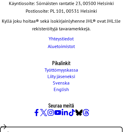
Käyntiosoite: Sörnäisten rantatie 23, 00500 Helsinki
Postiosoite: PL 101, 00531 Helsinki
Kyllä joku hoitaa® sekä isokirjainlyhenne JHL® ovat JHL:lle
rekisteröityjä tavaramerkkejä.
Yhteystiedot
Aluetoimistot
Pikalinkit
Työttömyyskassa
Liity jäseneksi
Svenska
English
Seuraa meitä
Facebook
X
Instagram
YouTube
LinkedIn
TikTok
Bluesky
Threads
/
Search:
Twitter