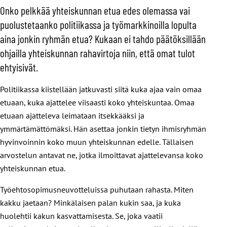
Onko pelkkää yhteiskunnan etua edes olemassa vai
puolustetaanko politiikassa ja työmarkkinoilla lopulta
aina jonkin ryhmän etua? Kukaan ei tahdo päätöksillään
ohjailla yhteiskunnan rahavirtoja niin, että omat tulot
ehtyisivät.
Politiikassa kiistellään jatkuvasti siitä kuka ajaa vain omaa
etuaan, kuka ajattelee viisaasti koko yhteiskuntaa. Omaa
etuaan ajatteleva leimataan itsekkääksi ja
ymmärtämättömäksi. Hän asettaa jonkin tietyn ihmisryhmän
hyvinvoinnin koko muun yhteiskunnan edelle. Tällaisen
arvostelun antavat ne, jotka ilmoittavat ajattelevansa koko
yhteiskunnan etua.
Työehtosopimusneuvotteluissa puhutaan rahasta. Miten
kakku jaetaan? Minkälaisen palan kukin saa, ja kuka
huolehtii kakun kasvattamisesta. Se, joka vaatii