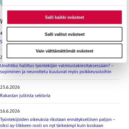
Salli kaikki evästeet
O
Viimeisimmät blogit
h
i
4.8.2026
Salli valitut evästeet
t
Säästöjen sokaisemat päättäjät unohtavat ihmisen
a
v
Vain välttämättömät evästeet
i
24.6.2026
i
Unohtiko hallitus työntekijän valmiuslakiesityksessään? –
m
e
sopiminen ja neuvottelu kuuluvat myös poikkeusoloihin
i
s
23.6.2026
i
m
Rakastan julkista sektoria
m
ä
16.6.2026
t
b
Työntekijöiden oikeuksia rikotaan ennätyksellisen paljon –
l
siksi ay-liikkeen rooli on nyt tärkeämpi kuin koskaan