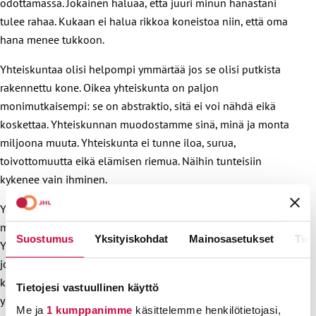
odottamassa. Jokainen haluaa, että juuri minun hanastani
tulee rahaa. Kukaan ei halua rikkoa koneistoa niin, että oma
hana menee tukkoon.
Yhteiskuntaa olisi helpompi ymmärtää jos se olisi putkista
rakennettu kone. Oikea yhteiskunta on paljon
monimutkaisempi: se on abstraktio, sitä ei voi nähdä eikä
koskettaa. Yhteiskunnan muodostamme sinä, minä ja monta
miljoona muuta. Yhteiskunta ei tunne iloa, surua,
toivottomuutta eikä elämisen riemua. Näihin tunteisiin
kykenee vain ihminen.
Yhteiskunta on olemassa, jotta ihmiset saisivat
mahdollisuuden kokea onnea ja elää hyvää elämää.
Suostumus
Yksityiskohdat
Mainosasetukset
Tiet
Yhteiskunnan edusta ei ole mitään hyötyä kenellekään, vaan
jokainen meistä yhteiskunnan jäsenistä toivoo juuri omaa
kohtuullista osuuttaan. Kukaan ei puolusta pelkän
Tietojesi vastuullinen käyttö
yhteiskunnan etua, ajattelematta omaa paikkaansa ja
Me ja
1 kumppanimme
käsittelemme henkilötietojasi,