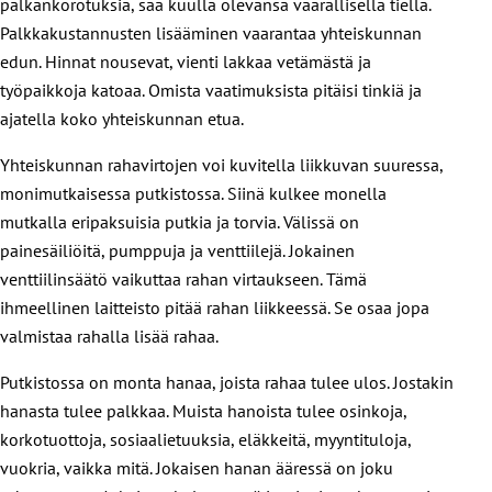
palkankorotuksia, saa kuulla olevansa vaarallisella tiellä.
Palkkakustannusten lisääminen vaarantaa yhteiskunnan
edun. Hinnat nousevat, vienti lakkaa vetämästä ja
työpaikkoja katoaa. Omista vaatimuksista pitäisi tinkiä ja
ajatella koko yhteiskunnan etua.
Yhteiskunnan rahavirtojen voi kuvitella liikkuvan suuressa,
monimutkaisessa putkistossa. Siinä kulkee monella
mutkalla eripaksuisia putkia ja torvia. Välissä on
painesäiliöitä, pumppuja ja venttiilejä. Jokainen
venttiilinsäätö vaikuttaa rahan virtaukseen. Tämä
ihmeellinen laitteisto pitää rahan liikkeessä. Se osaa jopa
valmistaa rahalla lisää rahaa.
Putkistossa on monta hanaa, joista rahaa tulee ulos. Jostakin
hanasta tulee palkkaa. Muista hanoista tulee osinkoja,
korkotuottoja, sosiaalietuuksia, eläkkeitä, myyntituloja,
vuokria, vaikka mitä. Jokaisen hanan ääressä on joku