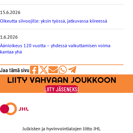
o
g
i
15.6.2026
t
Oikeutta siivoojille: yksin työssä, jatkuvassa kiireessä
1.6.2026
Äänioikeus 120 vuotta – yhdessä vaikuttamisen voima
kantaa yhä
Jaa tämä sivu
LIITY VAHVAAN JOUKKOON
Jaa
Jaa
Jaa
Jaa
Jaa
Facebookissa
viestipalvelu
sähköpostilla
WhatsAppilla
Telegramilla
LIITY JÄSENEKSI
X:ssä
Julkisten ja hyvinvointialojen liitto JHL