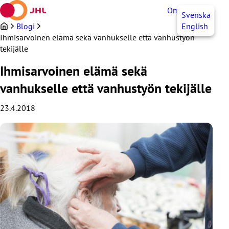
Siirry
OmaJHL
FI
Svenska
sisältöön
Blogi
English
Ihmisarvoinen elämä sekä vanhukselle että vanhustyön
tekijälle
Ihmisarvoinen elämä sekä
vanhukselle että vanhustyön tekijälle
23.4.2018