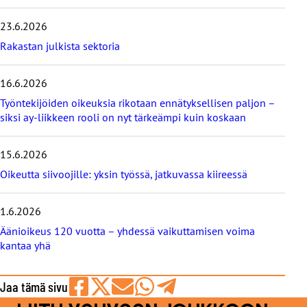
i
s
23.6.2026
i
m
Rakastan julkista sektoria
m
ä
16.6.2026
t
b
Työntekijöiden oikeuksia rikotaan ennätyksellisen paljon –
l
siksi ay-liikkeen rooli on nyt tärkeämpi kuin koskaan
o
g
i
15.6.2026
t
Oikeutta siivoojille: yksin työssä, jatkuvassa kiireessä
1.6.2026
Äänioikeus 120 vuotta – yhdessä vaikuttamisen voima
kantaa yhä
Jaa tämä sivu
Jaa
Jaa
Jaa
Jaa
Jaa