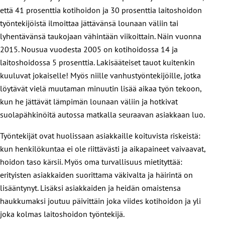
että 41 prosenttia kotihoidon ja 30 prosenttia laitoshoidon
työntekijöistä ilmoittaa jättävänsä lounaan väliin tai
lyhentävänsä taukojaan vähintään viikoittain. Näin vuonna
2015. Nousua vuodesta 2005 on kotihoidossa 14 ja
laitoshoidossa 5 prosenttia. Lakisääteiset tauot kuitenkin
kuuluvat jokaiselle! Myös niille vanhustyöntekijöille, jotka
löytävät vielä muutaman minuutin lisää aikaa työn tekoon,
kun he jättävät lämpimän lounaan väliin ja hotkivat
suolapähkinöitä autossa matkalla seuraavan asiakkaan luo.
Työntekijät ovat huolissaan asiakkaille koituvista riskeistä:
kun henkilökuntaa ei ole riittävästi ja aikapaineet vaivaavat,
hoidon taso kärsii. Myös oma turvallisuus mietityttää:
erityisten asiakkaiden suorittama väkivalta ja häirintä on
lisääntynyt. Lisäksi asiakkaiden ja heidän omaistensa
haukkumaksi joutuu päivittäin joka viides kotihoidon ja yli
joka kolmas laitoshoidon työntekijä.