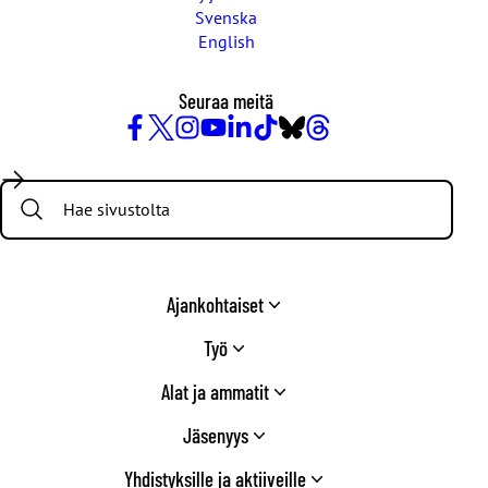
Svenska
English
Seuraa meitä
Facebook
X
Instagram
YouTube
LinkedIn
TikTok
Bluesky
Threads
/
Search:
Twitter
Ajankohtaiset
Työ
Alat ja ammatit
Jäsenyys
Yhdistyksille ja aktiiveille