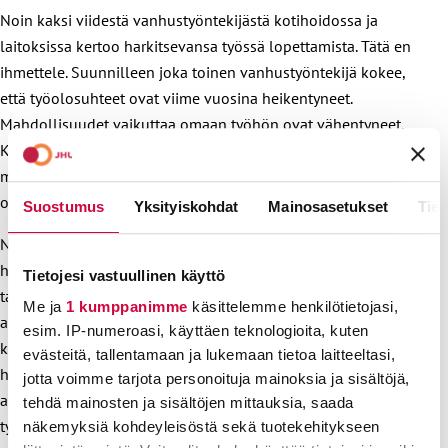
Noin kaksi viidestä vanhustyöntekijästä kotihoidossa ja
laitoksissa kertoo harkitsevansa työssä lopettamista. Tätä en
ihmettele. Suunnilleen joka toinen vanhustyöntekijä kokee,
että työolosuhteet ovat viime vuosina heikentyneet.
Mahdollisuudet vaikuttaa omaan työhön ovat vähentyneet.
Kontrollin ja valvonnan koetaan sen sijaan lisääntyneen,
mikä on syönyt luottamusta. Omista eettisistä standardeista
on luovuttava, aitaa on madallettava.
Suostumus
Yksityiskohdat
Mainosasetukset
Tiet
Nordcare 2:n loppusanoissa todetaan: ”Suomalainen
hoivatyö vaikuttaa olevan noidankehässä: asiakkaiden
Tietojesi vastuullinen käyttö
tarpeiden lisääntyminen ja kotihoidossa myös
Me ja
1 kumppanimme
käsittelemme henkilötietojasi,
asiakasmäärän nopea kasvu ovat johtaneet työpaineen
esim. IP-numeroasi, käyttäen teknologioita, kuten
kasvuun, mikä puolestaan on johtanut hoivatyön laadun
evästeitä, tallentamaan ja lukemaan tietoa laitteeltasi,
heikkenemiseen. Tämä aiheuttaa moninaisia riskejä niin
jotta voimme tarjota personoituja mainoksia ja sisältöjä,
asiakkaille kuin työntekijöille, mikä on johtamassa
tehdä mainosten ja sisältöjen mittauksia, saada
työntekijöiden pakoon alalta. Jollei tätä syöksykierrettä
näkemyksiä kohdeyleisöstä sekä tuotekehitykseen