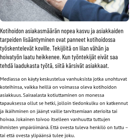
Kotihoidon asiakasmäärän nopea kasvu ja asiakkaiden
tarpeiden lisääntyminen ovat panneet kotihoidossa
työskentelevät koville. Tekijöitä on liian vähän ja
hoivatyön laatu heikkenee. Kun työntekijät eivät saa
tehdä laadukasta työtä, siitä kärsivät asiakkaat.
Mediassa on käyty keskustelua vanhuksista jotka unohtuvat
koteihinsa, vaikka heillä on voimassa oleva kotihoidon
asiakkuus. Sairaalasta kotiuttaminen on monessa
tapauksessa ollut se hetki, jolloin tiedonkulku on katkennut
ja ikäihminen on jäänyt vaille tarvitsemiaan aterioita tai
hoivaa. Jokainen toivoo itselleen vanhuutta tuttujen
ihmisten ympäröimänä. Että ovesta tuleva henkilö on tuttu –
tai että ovesta ylipäänsä tulee joku.