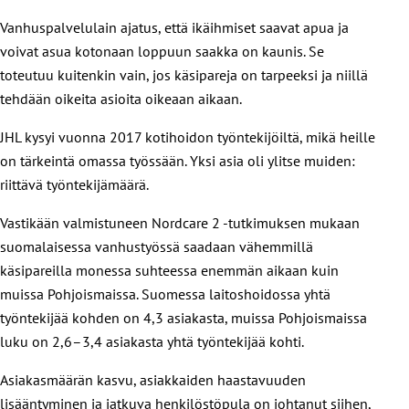
Vanhuspalvelulain ajatus, että ikäihmiset saavat apua ja
voivat asua kotonaan loppuun saakka on kaunis. Se
toteutuu kuitenkin vain, jos käsipareja on tarpeeksi ja niillä
tehdään oikeita asioita oikeaan aikaan.
JHL kysyi vuonna 2017 kotihoidon työntekijöiltä, mikä heille
on tärkeintä omassa työssään. Yksi asia oli ylitse muiden:
riittävä työntekijämäärä.
Vastikään valmistuneen Nordcare 2 -tutkimuksen mukaan
suomalaisessa vanhustyössä saadaan vähemmillä
käsipareilla monessa suhteessa enemmän aikaan kuin
muissa Pohjoismaissa. Suomessa laitoshoidossa yhtä
työntekijää kohden on 4,3 asiakasta, muissa Pohjoismaissa
luku on 2,6–3,4 asiakasta yhtä työntekijää kohti.
Asiakasmäärän kasvu, asiakkaiden haastavuuden
lisääntyminen ja jatkuva henkilöstöpula on johtanut siihen,