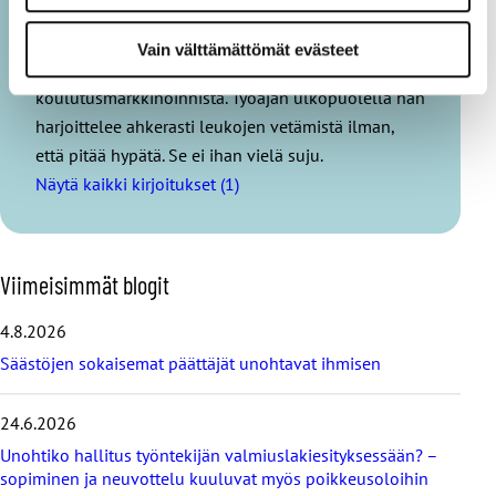
Marjut Manka huolehtii työssään pääasiallisesti
sote-alan ammatillisista koulutuksista,
Vain välttämättömät evästeet
verkkokoulutuksen koordinoinnista ja
koulutusmarkkinoinnista. Työajan ulkopuolella hän
harjoittelee ahkerasti leukojen vetämistä ilman,
että pitää hypätä. Se ei ihan vielä suju.
Näytä kaikki kirjoitukset (1)
O
Viimeisimmät blogit
h
i
4.8.2026
t
Säästöjen sokaisemat päättäjät unohtavat ihmisen
a
v
i
24.6.2026
i
Unohtiko hallitus työntekijän valmiuslakiesityksessään? –
m
e
sopiminen ja neuvottelu kuuluvat myös poikkeusoloihin