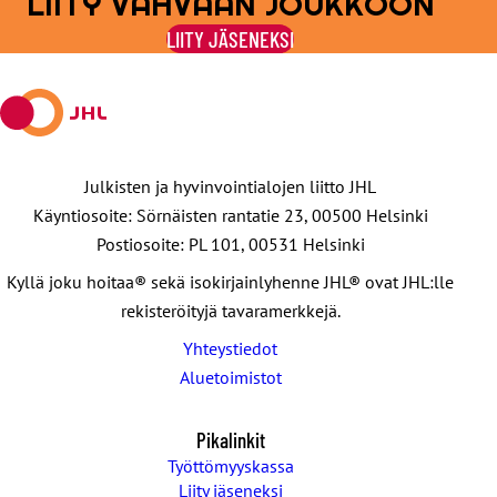
LIITY VAHVAAN JOUKKOON
Facebookissa
viestipalvelu
sähköpostilla
WhatsAppilla
Telegramilla
LIITY JÄSENEKSI
X:ssä
Julkisten ja hyvinvointialojen liitto JHL
Käyntiosoite: Sörnäisten rantatie 23, 00500 Helsinki
Postiosoite: PL 101, 00531 Helsinki
Kyllä joku hoitaa® sekä isokirjainlyhenne JHL® ovat JHL:lle
rekisteröityjä tavaramerkkejä.
Yhteystiedot
Aluetoimistot
Pikalinkit
Työttömyyskassa
Liity jäseneksi