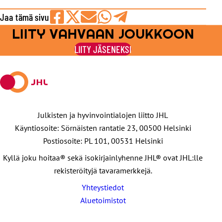
Jaa tämä sivu
LIITY VAHVAAN JOUKKOON
Jaa
Jaa
Jaa
Jaa
Jaa
Facebookissa
viestipalvelu
sähköpostilla
WhatsAppilla
Telegramilla
LIITY JÄSENEKSI
X:ssä
Julkisten ja hyvinvointialojen liitto JHL
Käyntiosoite: Sörnäisten rantatie 23, 00500 Helsinki
Postiosoite: PL 101, 00531 Helsinki
Kyllä joku hoitaa® sekä isokirjainlyhenne JHL® ovat JHL:lle
rekisteröityjä tavaramerkkejä.
Yhteystiedot
Aluetoimistot