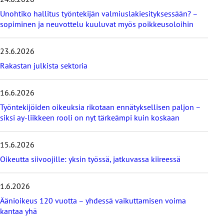
i
Unohtiko hallitus työntekijän valmiuslakiesityksessään? –
m
e
sopiminen ja neuvottelu kuuluvat myös poikkeusoloihin
i
s
23.6.2026
i
m
Rakastan julkista sektoria
m
ä
16.6.2026
t
b
Työntekijöiden oikeuksia rikotaan ennätyksellisen paljon –
l
siksi ay-liikkeen rooli on nyt tärkeämpi kuin koskaan
o
g
i
15.6.2026
t
Oikeutta siivoojille: yksin työssä, jatkuvassa kiireessä
1.6.2026
Äänioikeus 120 vuotta – yhdessä vaikuttamisen voima
kantaa yhä