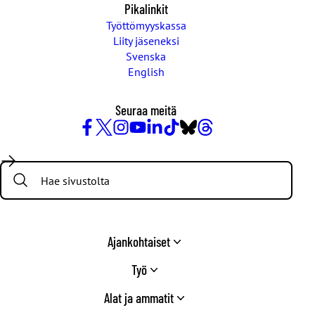
Pikalinkit
Työttömyyskassa
Liity jäseneksi
Svenska
English
Seuraa meitä
Facebook
X
Instagram
YouTube
LinkedIn
TikTok
Bluesky
Threads
/
Search:
Twitter
Ajankohtaiset
Työ
Alat ja ammatit