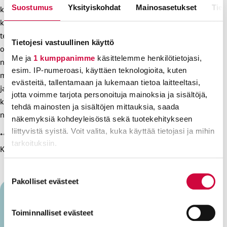
Suostumus
Yksityiskohdat
Mainosasetukset
Tiet
kilpailukyvystä ja Suomen menestymisestä omasta
kukkarostaan. Nyt olisikin maan hallituksen ja omistajien
tehtävä yhdenvertaistaa kaikkien menestyminen ja
Tietojesi vastuullinen käyttö
ostovoimakehitys. Se, että pörssiyritysten johtajat voivat
Me ja
1 kumppanimme
käsittelemme henkilötietojasi,
nostaa palkkojaan ja palkkioitaan ilman kritiikkiä, on
esim. IP-numeroasi, käyttäen teknologioita, kuten
mahdollistettava myös palkansaajille. Nyt on palkansaajien
evästeitä, tallentamaan ja lukemaan tietoa laitteeltasi,
ja palkankorotusten aika, sillä palkansaajat ovat
jotta voimme tarjota personoituja mainoksia ja sisältöjä,
kilpailukykysopimuksella ja sen aiheuttamalla Suomen
tehdä mainosten ja sisältöjen mittauksia, saada
nousulla ansainneet omat osinkonsa palkkoihin.
näkemyksiä kohdeyleisöstä sekä tuotekehitykseen
liittyvistä syistä. Voit valita, kuka käyttää tietojasi ja mihin
**
tarkoituksiin.
Kuva: Lehtikuva / Heikki Saukkomaa
Lue lisää siitä, miten henkilötietojasi käsitellään ja miten
Suostumuksen
voit määrittää asetuksesi
tiedot-osiossa
. Voit muuttaa
Pakolliset evästeet
valinta
suostumustasi tai peruuttaa sen milloin vain
evästeilmoituksessa.
Toiminnalliset evästeet
Päivi Niemi-Laine