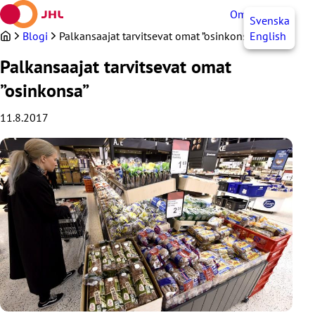
Siirry
OmaJHL
FI
Svenska
sisältöön
Blogi
Palkansaajat tarvitsevat omat ”osinkonsa”
English
Palkansaajat tarvitsevat omat
”osinkonsa”
11.8.2017