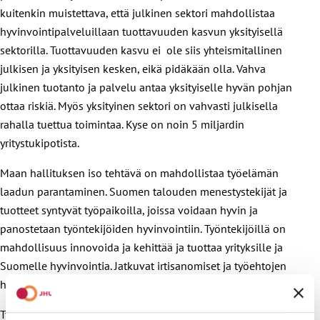
kuitenkin muistettava, että julkinen sektori mahdollistaa
hyvinvointipalveluillaan tuottavuuden kasvun yksityisellä
sektorilla. Tuottavuuden kasvu ei ole siis yhteismitallinen
julkisen ja yksityisen kesken, eikä pidäkään olla. Vahva
julkinen tuotanto ja palvelu antaa yksityiselle hyvän pohjan
ottaa riskiä. Myös yksityinen sektori on vahvasti julkisella
rahalla tuettua toimintaa. Kyse on noin 5 miljardin
yritystukipotista.
Maan hallituksen iso tehtävä on mahdollistaa työelämän
laadun parantaminen. Suomen talouden menestystekijät ja
tuotteet syntyvät työpaikoilla, joissa voidaan hyvin ja
panostetaan työntekijöiden hyvinvointiin. Työntekijöillä on
mahdollisuus innovoida ja kehittää ja tuottaa yrityksille ja
Suomelle hyvinvointia. Jatkuvat irtisanomiset ja työehtojen
heikentämiset eivät yritysten voittoja paranna.
Työntekijät ovat pitkään kantaneet vastuuta Suomen