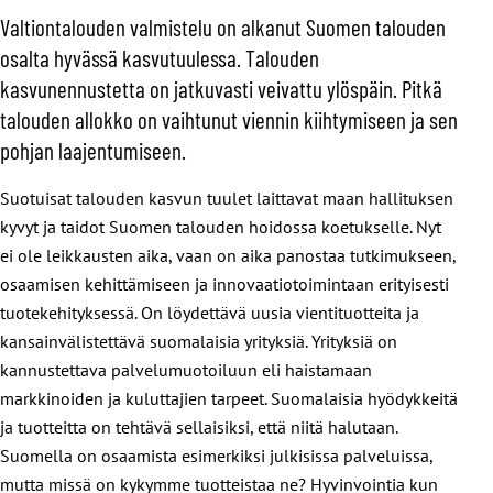
Valtiontalouden valmistelu on alkanut Suomen talouden
osalta hyvässä kasvutuulessa. Talouden
kasvunennustetta on jatkuvasti veivattu ylöspäin. Pitkä
talouden allokko on vaihtunut viennin kiihtymiseen ja sen
pohjan laajentumiseen.
Suotuisat talouden kasvun tuulet laittavat maan hallituksen
kyvyt ja taidot Suomen talouden hoidossa koetukselle. Nyt
ei ole leikkausten aika, vaan on aika panostaa tutkimukseen,
osaamisen kehittämiseen ja innovaatiotoimintaan erityisesti
tuotekehityksessä. On löydettävä uusia vientituotteita ja
kansainvälistettävä suomalaisia yrityksiä. Yrityksiä on
kannustettava palvelumuotoiluun eli haistamaan
markkinoiden ja kuluttajien tarpeet. Suomalaisia hyödykkeitä
ja tuotteitta on tehtävä sellaisiksi, että niitä halutaan.
Suomella on osaamista esimerkiksi julkisissa palveluissa,
mutta missä on kykymme tuotteistaa ne? Hyvinvointia kun