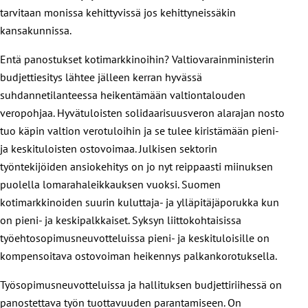
tarvitaan monissa kehittyvissä jos kehittyneissäkin
kansakunnissa.
Entä panostukset kotimarkkinoihin? Valtiovarainministerin
budjettiesitys lähtee jälleen kerran hyvässä
suhdannetilanteessa heikentämään valtiontalouden
veropohjaa. Hyvätuloisten solidaarisuusveron alarajan nosto
tuo käpin valtion verotuloihin ja se tulee kiristämään pieni-
ja keskituloisten ostovoimaa. Julkisen sektorin
työntekijöiden ansiokehitys on jo nyt reippaasti miinuksen
puolella lomarahaleikkauksen vuoksi. Suomen
kotimarkkinoiden suurin kuluttaja- ja ylläpitäjäporukka kun
on pieni- ja keskipalkkaiset. Syksyn liittokohtaisissa
työehtosopimusneuvotteluissa pieni- ja keskituloisille on
kompensoitava ostovoiman heikennys palkankorotuksella.
Työsopimusneuvotteluissa ja hallituksen budjettiriihessä on
panostettava työn tuottavuuden parantamiseen. On