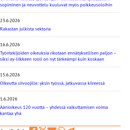
e
sopiminen ja neuvottelu kuuluvat myös poikkeusoloihin
i
s
23.6.2026
i
m
Rakastan julkista sektoria
m
ä
16.6.2026
t
b
Työntekijöiden oikeuksia rikotaan ennätyksellisen paljon –
l
siksi ay-liikkeen rooli on nyt tärkeämpi kuin koskaan
o
g
i
15.6.2026
t
Oikeutta siivoojille: yksin työssä, jatkuvassa kiireessä
1.6.2026
Äänioikeus 120 vuotta – yhdessä vaikuttamisen voima
kantaa yhä