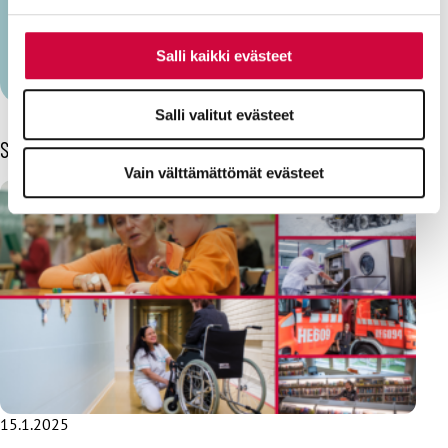
solidaarisuudesta.
Seuraa kirjoittajaa Twitterissä:
@laura_tuominen
Salli kaikki evästeet
Näytä lisää kirjoittajalta (10)
Salli valitut evästeet
Sinua voisi kiinnostaa myös
Vain välttämättömät evästeet
15.1.2025