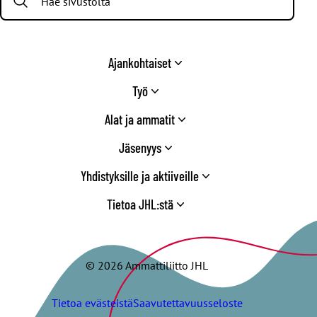
Ajankohtaiset
Työ
Alat ja ammatit
Jäsenyys
Yhdistyksille ja aktiiveille
Tietoa JHL:stä
© 2026 Ammattiliitto JHL
Tietoa evästeistä
Saavutettavuusseloste