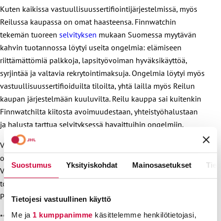
Kuten kaikissa vastuullisuussertifiointijärjestelmissä, myös
Reilussa kaupassa on omat haasteensa. Finnwatchin
tekemän tuoreen
selvityksen
mukaan Suomessa myytävän
kahvin tuotannossa löytyi useita ongelmia: elämiseen
riittämättömiä palkkoja, lapsityövoiman hyväksikäyttöä,
syrjintää ja valtavia rekrytointimaksuja. Ongelmia löytyi myös
vastuullisuussertifioiduilta tiloilta, yhtä lailla myös Reilun
kaupan järjestelmään kuuluvilta. Reilu kauppa sai kuitenkin
Finnwatchilta kiitosta avoimuudestaan, yhteistyöhalustaan
ja halusta tarttua selvityksessä havaittuihin ongelmiin.
Vastuullisuussertifikaateissa on eroja, ja Reilu kauppa on
olemassa olevista kuitenkin parhaimmasta päästä.
Suostumus
Yksityiskohdat
Mainosasetukset
Tiet
Vastuullisuussertifioitu tuote on myös mitä suurimmalla
todennäköisyydellä vastuullisempi kuin sertifioimaton.
Pidetään työehdoista huolta myös hankinnoissa!
Tietojesi vastuullinen käyttö
Me ja
1 kumppanimme
käsittelemme henkilötietojasi,
***