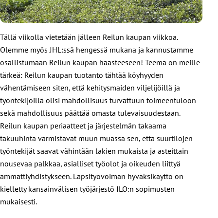
Tällä viikolla vietetään jälleen Reilun kaupan viikkoa.
Olemme myös JHL:ssä hengessä mukana ja kannustamme
osallistumaan Reilun kaupan haasteeseen! Teema on meille
tärkeä: Reilun kaupan tuotanto tähtää köyhyyden
vähentämiseen siten, että kehitysmaiden viljelijöillä ja
työntekijöillä olisi mahdollisuus turvattuun toimeentuloon
sekä mahdollisuus päättää omasta tulevaisuudestaan.
Reilun kaupan periaatteet ja järjestelmän takaama
takuuhinta varmistavat muun muassa sen, että suurtilojen
työntekijät saavat vähintään lakien mukaista ja asteittain
nousevaa palkkaa, asialliset työolot ja oikeuden liittyä
ammattiyhdistykseen. Lapsityövoiman hyväksikäyttö on
kielletty kansainvälisen työjärjestö ILO:n sopimusten
mukaisesti.