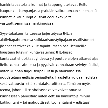
hankintapäätöksiä kunnat ja kaupungit tekevät. Reilu
kaupunki –kampanjassa pyritään vaikuttamaan siihen, että
kunnat ja kaupungit olisivat edelläkävijöitä
vastuullisemmissa hankinnoissa.
Syys-lokakuun taitteessa järjestetyssä JHL:n
aktiivitapahtumassa solidaarisuustyöpajaan osallistuneet
jäsenet esittivät kaikille tapahtumaan osallistuneille
haasteen tuleviin kuntavaaleihin: JHL-läiset
kuntavaaliehdokkaat yhdessä yli puoluerajojen alkavat ajaa
Reilu kunta –aloitetta ja pyytävät kunnaltaan selvitystä siitä,
miten kunnan tarjouskilpailuissa ja hankinnoissa
noudatetaan eettisiä periaatteita. Haastetta voidaan edistää
sekä valtuusto- että kuntalaisaloitteena. Tämä on myös
teema, johon JHL:n yhdistysaktiivit voivat omassa
kunnassaan panostaa: miten eettisiä hankintoja minun
kotikuntani – tai mahdollisesti työnantajani – edistää?