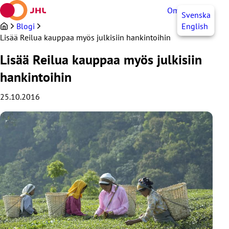
Siirry
OmaJHL
FI
Svenska
sisältöön
Blogi
English
Lisää Reilua kauppaa myös julkisiin hankintoihin
Lisää Reilua kauppaa myös julkisiin
hankintoihin
25.10.2016