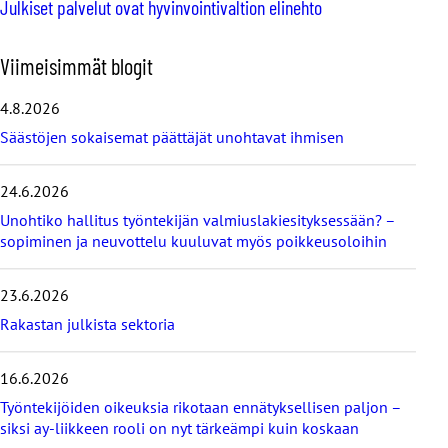
Julkiset palvelut ovat hyvinvointivaltion elinehto
O
Viimeisimmät blogit
h
i
4.8.2026
t
Säästöjen sokaisemat päättäjät unohtavat ihmisen
a
v
i
24.6.2026
i
Unohtiko hallitus työntekijän valmiuslakiesityksessään? –
m
e
sopiminen ja neuvottelu kuuluvat myös poikkeusoloihin
i
s
23.6.2026
i
m
Rakastan julkista sektoria
m
ä
16.6.2026
t
b
Työntekijöiden oikeuksia rikotaan ennätyksellisen paljon –
l
siksi ay-liikkeen rooli on nyt tärkeämpi kuin koskaan
o