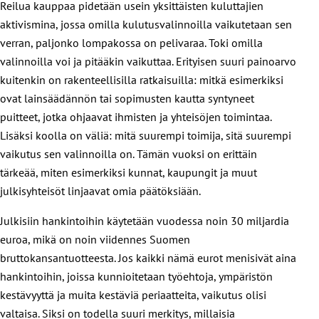
Reilua kauppaa pidetään usein yksittäisten kuluttajien
aktivismina, jossa omilla kulutusvalinnoilla vaikutetaan sen
verran, paljonko lompakossa on pelivaraa. Toki omilla
valinnoilla voi ja pitääkin vaikuttaa. Erityisen suuri painoarvo
kuitenkin on rakenteellisilla ratkaisuilla: mitkä esimerkiksi
ovat lainsäädännön tai sopimusten kautta syntyneet
puitteet, jotka ohjaavat ihmisten ja yhteisöjen toimintaa.
Lisäksi koolla on väliä: mitä suurempi toimija, sitä suurempi
vaikutus sen valinnoilla on. Tämän vuoksi on erittäin
tärkeää, miten esimerkiksi kunnat, kaupungit ja muut
julkisyhteisöt linjaavat omia päätöksiään.
Julkisiin hankintoihin käytetään vuodessa noin 30 miljardia
euroa, mikä on noin viidennes Suomen
bruttokansantuotteesta. Jos kaikki nämä eurot menisivät aina
hankintoihin, joissa kunnioitetaan työehtoja, ympäristön
kestävyyttä ja muita kestäviä periaatteita, vaikutus olisi
valtaisa. Siksi on todella suuri merkitys, millaisia