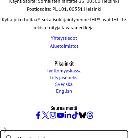
Käyntiosoite: Sörnäisten rantatie 23, 00500 Helsinki
Postiosoite: PL 101, 00531 Helsinki
Kyllä joku hoitaa® sekä isokirjainlyhenne JHL® ovat JHL:lle
rekisteröityjä tavaramerkkejä.
Yhteystiedot
Aluetoimistot
Pikalinkit
Työttömyyskassa
Liity jäseneksi
Svenska
English
Seuraa meitä
Facebook
X
Instagram
YouTube
LinkedIn
TikTok
Bluesky
Threads
/
Search:
Twitter