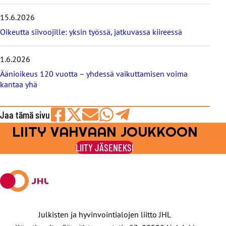
g
i
15.6.2026
t
Oikeutta siivoojille: yksin työssä, jatkuvassa kiireessä
1.6.2026
Äänioikeus 120 vuotta – yhdessä vaikuttamisen voima
kantaa yhä
Jaa tämä sivu
LIITY VAHVAAN JOUKKOON
Jaa
Jaa
Jaa
Jaa
Jaa
Facebookissa
viestipalvelu
sähköpostilla
WhatsAppilla
Telegramilla
LIITY JÄSENEKSI
X:ssä
Julkisten ja hyvinvointialojen liitto JHL