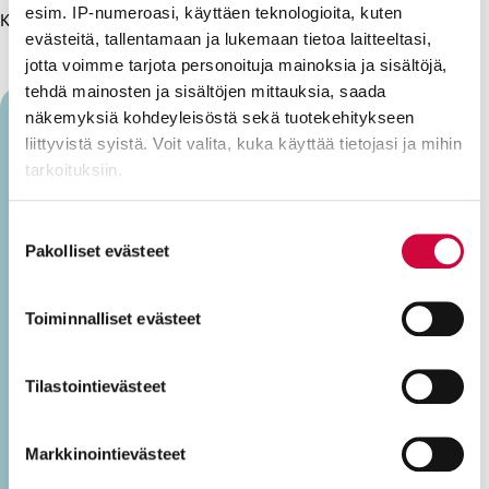
esim. IP-numeroasi, käyttäen teknologioita, kuten
Kuva: Reilu kauppa ry
evästeitä, tallentamaan ja lukemaan tietoa laitteeltasi,
jotta voimme tarjota personoituja mainoksia ja sisältöjä,
tehdä mainosten ja sisältöjen mittauksia, saada
näkemyksiä kohdeyleisöstä sekä tuotekehitykseen
liittyvistä syistä. Voit valita, kuka käyttää tietojasi ja mihin
Laura Tuominen
tarkoituksiin.
Lue lisää siitä, miten henkilötietojasi käsitellään ja miten
Suostumuksen
Laura Tuomisen vastuulla on henkilökohtaisia
voit määrittää asetuksesi
tiedot-osiossa
. Voit muuttaa
Pakolliset evästeet
valinta
avustajia koskeva valtakunnallinen
suostumustasi tai peruuttaa sen milloin vain
työehtosopimus (ns. Heta-tes) sekä yksityisen
evästeilmoituksessa.
Toiminnalliset evästeet
sosiaalipalvelualan työehtosopimus
henkilökohtaisen avun palveluntuottajien osalta.
Evästeistä osa on välttämättömiä, osa sivuston toimintaa
parantavia, ja osaa käytetään tilastointi- tai
Hän kuuluu myös yksityisen sosiaali- ja terveysalan
Tilastointievästeet
markkinointitarkoituksiin.
tiimiin JHL:n edunvalvontalinjalla. Vapaa-ajallaan
hän seuraa politiikkaa, arvostaa kissavideoita ja on
Markkinointievästeet
kiinnostunut muun muassa kansainvälisestä