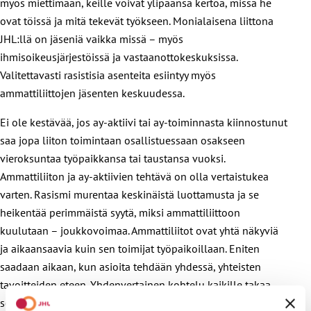
myös miettimään, keille voivat ylipäänsä kertoa, missä he
ovat töissä ja mitä tekevät työkseen. Monialaisena liittona
JHL:llä on jäseniä vaikka missä – myös
ihmisoikeusjärjestöissä ja vastaanottokeskuksissa.
Valitettavasti rasistisia asenteita esiintyy myös
ammattiliittojen jäsenten keskuudessa.
Ei ole kestävää, jos ay-aktiivi tai ay-toiminnasta kiinnostunut
saa jopa liiton toimintaan osallistuessaan osakseen
vieroksuntaa työpaikkansa tai taustansa vuoksi.
Ammattiliiton ja ay-aktiivien tehtävä on olla vertaistukea
varten. Rasismi murentaa keskinäistä luottamusta ja se
heikentää perimmäistä syytä, miksi ammattiliittoon
kuulutaan – joukkovoimaa. Ammattiliitot ovat yhtä näkyviä
ja aikaansaavia kuin sen toimijat työpaikoillaan. Eniten
saadaan aikaan, kun asioita tehdään yhdessä, yhteisten
tavoitteiden eteen. Yhdenvertainen kohtelu kaikille takaa
sen, että kenenkään työehdot eivät pitkällä aikavälillä