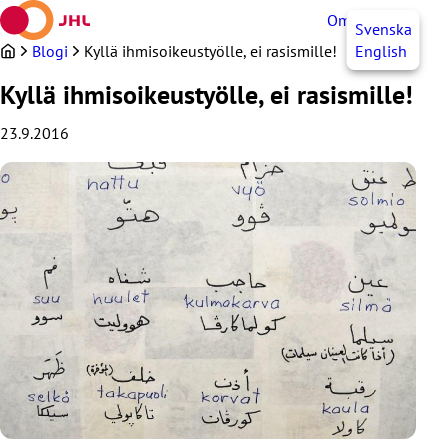
Siirry
OmaJHL
FI
Svenska
sisältöön
Blogi
Kyllä ihmisoikeustyölle, ei rasismille!
English
Kyllä ihmisoikeustyölle, ei rasismille!
23.9.2016