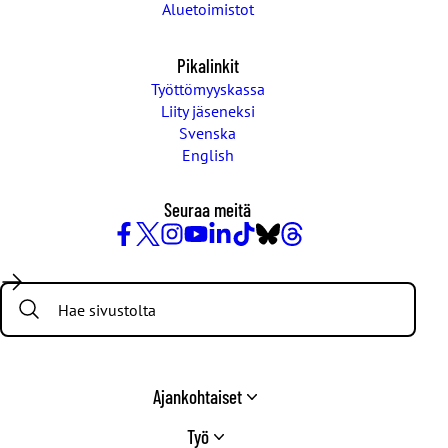
Aluetoimistot
Pikalinkit
Työttömyyskassa
Liity jäseneksi
Svenska
English
Seuraa meitä
Facebook
X
Instagram
YouTube
LinkedIn
TikTok
Bluesky
Threads
/
Search:
Twitter
Ajankohtaiset
Työ