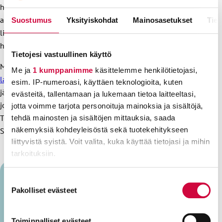
heikkene. Kaveria ei jätetä – periaate on myös
ammattiliittojen kesken tunnustettu toimintatapa, jos joku
Suostumus
Yksityiskohdat
Mainosasetukset
Tiet
liitto tarvitsee järjestöllisiä tukea työehtojen
heikentämispyrkimyksiä vastaan.
Tietojesi vastuullinen käyttö
Myös keskusjärjestö SAK on antanut kaiken tukensa
Me ja
1 kumppanimme
käsittelemme henkilötietojasi,
lauantaina järjestettävälle mielenilmaukselle
ja toivoo
esim. IP-numeroasi, käyttäen teknologioita, kuten
jäsenliittojensa ja jäsentensä osallistuvan tapahtumaan,
evästeitä, tallentamaan ja lukemaan tietoa laitteeltasi,
johon on tähän mennessä ilmoittautunut jo tuhansia ihmisiä.
jotta voimme tarjota personoituja mainoksia ja sisältöjä,
Tule sinäkin mukaan – marssitaan yhdessä turvallisemman
tehdä mainosten ja sisältöjen mittauksia, saada
näkemyksiä kohdeyleisöstä sekä tuotekehitykseen
Suomen puolesta!
liittyvistä syistä. Voit valita, kuka käyttää tietojasi ja mihin
tarkoituksiin.
Lue lisää siitä, miten henkilötietojasi käsitellään ja miten
Suostumuksen
voit määrittää asetuksesi
tiedot-osiossa
. Voit muuttaa
Pakolliset evästeet
valinta
Laura Tuominen
suostumustasi tai peruuttaa sen milloin vain
evästeilmoituksessa.
Toiminnalliset evästeet