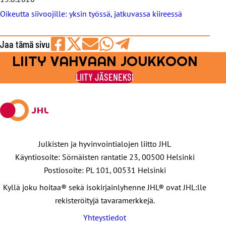
Oikeutta siivoojille: yksin työssä, jatkuvassa kiireessä
Jaa tämä sivu
LIITY VAHVAAN JOUKKOON
Jaa
Jaa
Jaa
Jaa
Jaa
Facebookissa
viestipalvelu
sähköpostilla
WhatsAppilla
Telegramilla
LIITY JÄSENEKSI
X:ssä
Julkisten ja hyvinvointialojen liitto JHL
Käyntiosoite: Sörnäisten rantatie 23, 00500 Helsinki
Postiosoite: PL 101, 00531 Helsinki
Kyllä joku hoitaa® sekä isokirjainlyhenne JHL® ovat JHL:lle
rekisteröityjä tavaramerkkejä.
Yhteystiedot