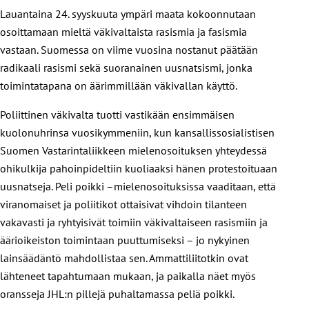
Lauantaina 24. syyskuuta ympäri maata kokoonnutaan
osoittamaan mieltä väkivaltaista rasismia ja fasismia
vastaan. Suomessa on viime vuosina nostanut päätään
radikaali rasismi sekä suoranainen uusnatsismi, jonka
toimintatapana on äärimmillään väkivallan käyttö.
Poliittinen väkivalta tuotti vastikään ensimmäisen
kuolonuhrinsa vuosikymmeniin, kun kansallissosialistisen
Suomen Vastarintaliikkeen mielenosoituksen yhteydessä
ohikulkija pahoinpideltiin kuoliaaksi hänen protestoituaan
uusnatseja. Peli poikki –mielenosoituksissa vaaditaan, että
viranomaiset ja poliitikot ottaisivat vihdoin tilanteen
vakavasti ja ryhtyisivät toimiin väkivaltaiseen rasismiin ja
äärioikeiston toimintaan puuttumiseksi – jo nykyinen
lainsäädäntö mahdollistaa sen. Ammattiliitotkin ovat
lähteneet tapahtumaan mukaan, ja paikalla näet myös
oransseja JHL:n pillejä puhaltamassa peliä poikki.