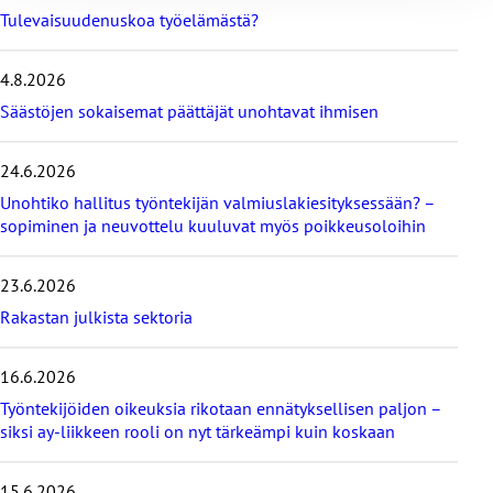
t
Tulevaisuudenuskoa työelämästä?
a
v
i
4.8.2026
i
Säästöjen sokaisemat päättäjät unohtavat ihmisen
m
e
i
24.6.2026
s
i
Unohtiko hallitus työntekijän valmiuslakiesityksessään? –
m
sopiminen ja neuvottelu kuuluvat myös poikkeusoloihin
m
ä
23.6.2026
t
b
Rakastan julkista sektoria
l
o
g
16.6.2026
i
Työntekijöiden oikeuksia rikotaan ennätyksellisen paljon –
t
siksi ay-liikkeen rooli on nyt tärkeämpi kuin koskaan
15.6.2026