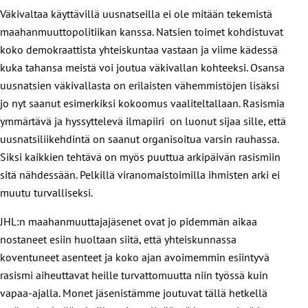
Väkivaltaa käyttävillä uusnatseilla ei ole mitään tekemistä
maahanmuuttopolitiikan kanssa. Natsien toimet kohdistuvat
koko demokraattista yhteiskuntaa vastaan ja viime kädessä
kuka tahansa meistä voi joutua väkivallan kohteeksi. Osansa
uusnatsien väkivallasta on erilaisten vähemmistöjen lisäksi
jo nyt saanut esimerkiksi kokoomus vaaliteltallaan. Rasismia
ymmärtävä ja hyssyttelevä ilmapiiri on luonut sijaa sille, että
uusnatsiliikehdintä on saanut organisoitua varsin rauhassa.
Siksi kaikkien tehtävä on myös puuttua arkipäivän rasismiin
sitä nähdessään. Pelkillä viranomaistoimilla ihmisten arki ei
muutu turvalliseksi.
JHL:n maahanmuuttajajäsenet ovat jo pidemmän aikaa
nostaneet esiin huoltaan siitä, että yhteiskunnassa
koventuneet asenteet ja koko ajan avoimemmin esiintyvä
rasismi aiheuttavat heille turvattomuutta niin työssä kuin
vapaa-ajalla. Monet jäsenistämme joutuvat tällä hetkellä