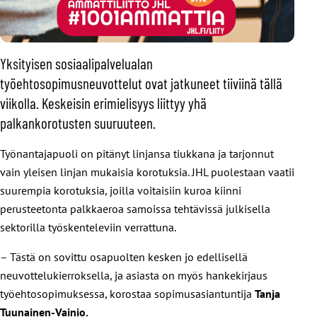
Yksityisen sosiaalipalvelualan
työehtosopimusneuvottelut ovat jatkuneet tiiviinä tällä
viikolla. Keskeisin erimielisyys liittyy yhä
palkankorotusten suuruuteen.
Työnantajapuoli on pitänyt linjansa tiukkana ja tarjonnut
vain yleisen linjan mukaisia korotuksia. JHL puolestaan vaatii
suurempia korotuksia, joilla voitaisiin kuroa kiinni
perusteetonta palkkaeroa samoissa tehtävissä julkisella
sektorilla työskenteleviin verrattuna.
– Tästä on sovittu osapuolten kesken jo edellisellä
neuvottelukierroksella, ja asiasta on myös hankekirjaus
työehtosopimuksessa, korostaa sopimusasiantuntija
Tanja
Tuunainen-Vainio.