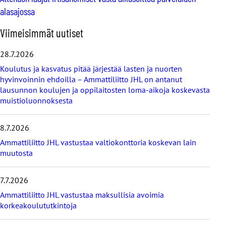
alasajossa
O
Viimeisimmät uutiset
h
i
28.7.2026
t
Koulutus ja kasvatus pitää järjestää lasten ja nuorten
a
hyvinvoinnin ehdoilla – Ammattiliitto JHL on antanut
v
lausunnon koulujen ja oppilaitosten loma-aikoja koskevasta
i
muistioluonnoksesta
i
m
e
8.7.2026
i
s
Ammattiliitto JHL vastustaa valtiokonttoria koskevan lain
i
muutosta
m
m
7.7.2026
ä
t
Ammattiliitto JHL vastustaa maksullisia avoimia
u
korkeakoulututkintoja
u
t