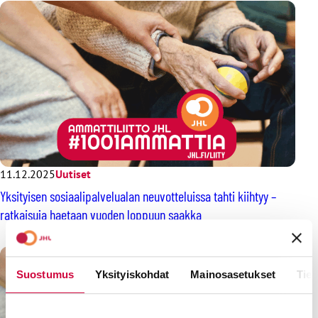
11.12.2025
Uutiset
Yksityisen sosiaalipalvelualan neuvotteluissa tahti kiihtyy –
ratkaisuja haetaan vuoden loppuun saakka
Suostumus
Yksityiskohdat
Mainosasetukset
Tiet