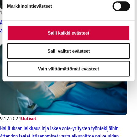
Markkinointievästeet
23.4.2025
Uutiset
Avaintes-sopimuksen piirissä työskentelevä sote-
ammattilainen, työehtosopimuksesi vaihtuu!
Salli kaikki evästeet
Salli valitut evästeet
Vain välttämättömät evästeet
9.12.2024
Uutiset
Hallituksen leikkauslinja iskee sote-yritysten työntekijöihin:
Attendon laajat irtisanomiset vasta alkusoittoa palveluiden