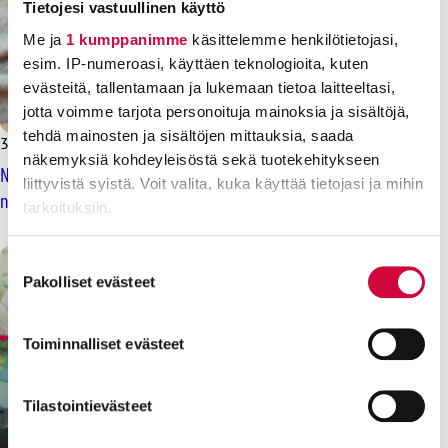
Tietojesi vastuullinen käyttö
Me ja
1 kumppanimme
käsittelemme henkilötietojasi,
esim. IP-numeroasi, käyttäen teknologioita, kuten
evästeitä, tallentamaan ja lukemaan tietoa laitteeltasi,
jotta voimme tarjota personoituja mainoksia ja sisältöjä,
tehdä mainosten ja sisältöjen mittauksia, saada
3.11.2025
Uutiset
näkemyksiä kohdeyleisöstä sekä tuotekehitykseen
Neuvottelut käyntiin yksityisellä sosiaalipalvelualalla,
liittyvistä syistä. Voit valita, kuka käyttää tietojasi ja mihin
nykysopimus voimassa vuoden loppuun
tarkoituksiin.
Lue lisää siitä, miten henkilötietojasi käsitellään ja miten
Suostumuksen
voit määrittää asetuksesi
tiedot-osiossa
. Voit muuttaa
Pakolliset evästeet
valinta
suostumustasi tai peruuttaa sen milloin vain
evästeilmoituksessa.
Toiminnalliset evästeet
Evästeistä osa on välttämättömiä, osa sivuston toimintaa
parantavia, ja osaa käytetään tilastointi- tai
Tilastointievästeet
markkinointitarkoituksiin.