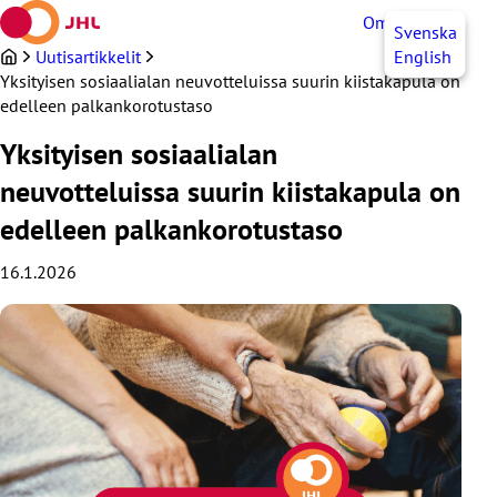
Siirry
OmaJHL
FI
Svenska
sisältöön
Uutisartikkelit
English
Yksityisen sosiaalialan neuvotteluissa suurin kiistakapula on
edelleen palkankorotustaso
Yksityisen sosiaalialan
neuvotteluissa suurin kiistakapula on
edelleen palkankorotustaso
16.1.2026