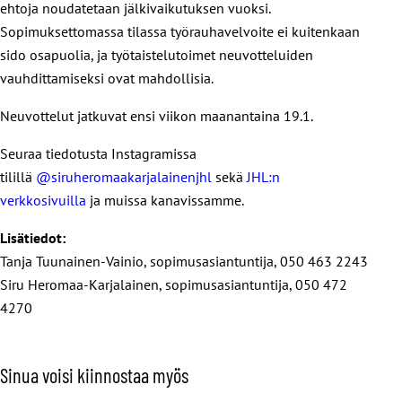
ehtoja noudatetaan jälkivaikutuksen vuoksi.
Sopimuksettomassa tilassa työrauhavelvoite ei kuitenkaan
sido osapuolia, ja työtaistelutoimet neuvotteluiden
vauhdittamiseksi ovat mahdollisia.
Neuvottelut jatkuvat ensi viikon maanantaina 19.1.
Seuraa tiedotusta Instagramissa
tilillä
@siruheromaakarjalainenjhl
sekä
JHL:n
verkkosivuilla
ja muissa kanavissamme.
Lisätiedot:
Tanja Tuunainen-Vainio, sopimusasiantuntija, 050 463 2243
Siru Heromaa-Karjalainen, sopimusasiantuntija, 050 472
4270
Sinua voisi kiinnostaa myös