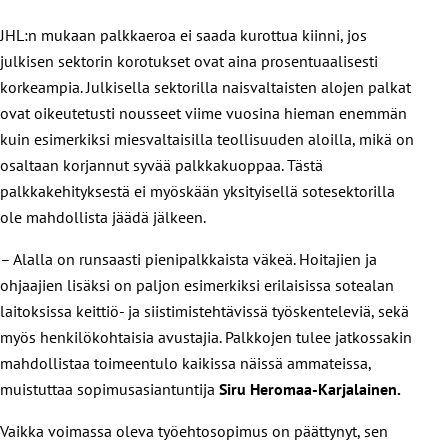
JHL:n mukaan palkkaeroa ei saada kurottua kiinni, jos
julkisen sektorin korotukset ovat aina prosentuaalisesti
korkeampia. Julkisella sektorilla naisvaltaisten alojen palkat
ovat oikeutetusti nousseet viime vuosina hieman enemmän
kuin esimerkiksi miesvaltaisilla teollisuuden aloilla, mikä on
osaltaan korjannut syvää palkkakuoppaa. Tästä
palkkakehityksestä ei myöskään yksityisellä sotesektorilla
ole mahdollista jäädä jälkeen.
– Alalla on runsaasti pienipalkkaista väkeä. Hoitajien ja
ohjaajien lisäksi on paljon esimerkiksi erilaisissa sotealan
laitoksissa keittiö- ja siistimistehtävissä työskenteleviä, sekä
myös henkilökohtaisia avustajia. Palkkojen tulee jatkossakin
mahdollistaa toimeentulo kaikissa näissä ammateissa,
muistuttaa sopimusasiantuntija
Siru Heromaa-Karjalainen.
Vaikka voimassa oleva työehtosopimus on päättynyt, sen