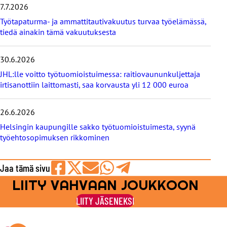
i
7.7.2026
s
Työtapaturma- ja ammattitautivakuutus turvaa työelämässä,
e
tiedä ainakin tämä vakuutuksesta
t
30.6.2026
JHL:lle voitto työtuomioistuimessa: raitiovaununkuljettaja
irtisanottiin laittomasti, saa korvausta yli 12 000 euroa
26.6.2026
Helsingin kaupungille sakko työtuomioistuimesta, syynä
työehtosopimuksen rikkominen
Jaa tämä sivu
LIITY VAHVAAN JOUKKOON
Jaa
Jaa
Jaa
Jaa
Jaa
Facebookissa
viestipalvelu
sähköpostilla
WhatsAppilla
Telegramilla
LIITY JÄSENEKSI
X:ssä