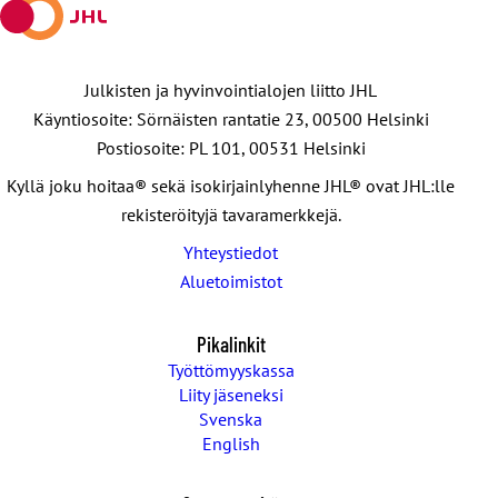
Julkisten ja hyvinvointialojen liitto JHL
Käyntiosoite: Sörnäisten rantatie 23, 00500 Helsinki
Postiosoite: PL 101, 00531 Helsinki
Kyllä joku hoitaa® sekä isokirjainlyhenne JHL® ovat JHL:lle
rekisteröityjä tavaramerkkejä.
Yhteystiedot
Aluetoimistot
Pikalinkit
Työttömyyskassa
Liity jäseneksi
Svenska
English