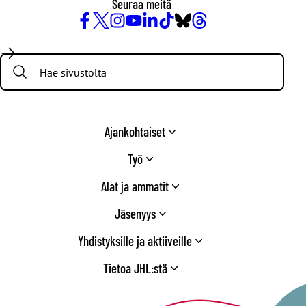
Seuraa meitä
Facebook
X
Instagram
YouTube
LinkedIn
TikTok
Bluesky
Threads
/
Search:
Twitter
Ajankohtaiset
Työ
Alat ja ammatit
Jäsenyys
Yhdistyksille ja aktiiveille
Tietoa JHL:stä