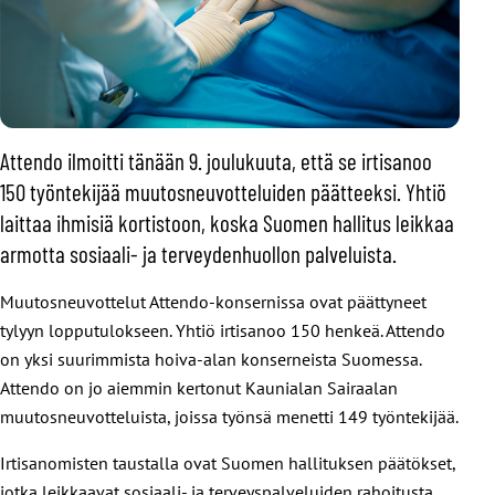
Attendo ilmoitti tänään 9. joulukuuta, että se irtisanoo
150 työntekijää muutosneuvotteluiden päätteeksi. Yhtiö
laittaa ihmisiä kortistoon, koska Suomen hallitus leikkaa
armotta sosiaali- ja terveydenhuollon palveluista.
Muutosneuvottelut Attendo-konsernissa ovat päättyneet
tylyyn lopputulokseen. Yhtiö irtisanoo 150 henkeä. Attendo
on yksi suurimmista hoiva-alan konserneista Suomessa.
Attendo on jo aiemmin kertonut Kaunialan Sairaalan
muutosneuvotteluista, joissa työnsä menetti 149 työntekijää.
Irtisanomisten taustalla ovat Suomen hallituksen päätökset,
jotka leikkaavat sosiaali- ja terveyspalveluiden rahoitusta