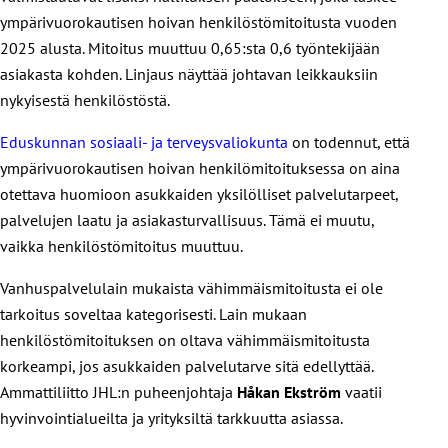
ympärivuorokautisen hoivan henkilöstömitoitusta vuoden
2025 alusta. Mitoitus muuttuu 0,65:sta 0,6 työntekijään
asiakasta kohden. Linjaus näyttää johtavan leikkauksiin
nykyisestä henkilöstöstä.
Eduskunnan sosiaali- ja terveysvaliokunta
on todennut, että
ympärivuorokautisen hoivan henkilömitoituksessa on aina
otettava huomioon asukkaiden yksilölliset palvelutarpeet,
palvelujen laatu ja asiakasturvallisuus. Tämä ei muutu,
vaikka henkilöstömitoitus muuttuu.
Vanhuspalvelulain mukaista vähimmäismitoitusta ei ole
tarkoitus soveltaa kategorisesti. Lain mukaan
henkilöstömitoituksen on oltava vähimmäismitoitusta
korkeampi, jos asukkaiden palvelutarve sitä edellyttää.
Ammattiliitto JHL:n puheenjohtaja
Håkan Ekström
vaatii
hyvinvointialueilta ja yrityksiltä tarkkuutta asiassa.