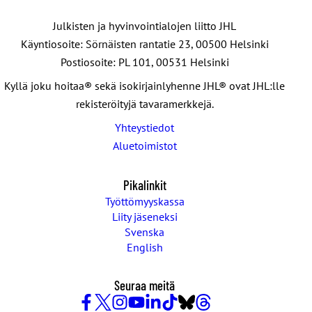
Julkisten ja hyvinvointialojen liitto JHL
Käyntiosoite: Sörnäisten rantatie 23, 00500 Helsinki
Postiosoite: PL 101, 00531 Helsinki
Kyllä joku hoitaa® sekä isokirjainlyhenne JHL® ovat JHL:lle
rekisteröityjä tavaramerkkejä.
Yhteystiedot
Aluetoimistot
Pikalinkit
Työttömyyskassa
Liity jäseneksi
Svenska
English
Seuraa meitä