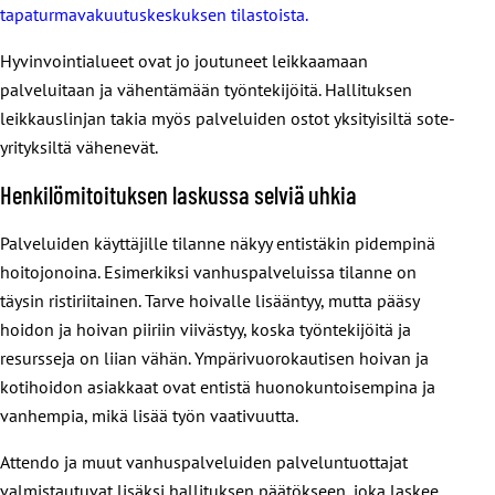
tapaturmavakuutuskeskuksen tilastoista.
Hyvinvointialueet ovat jo joutuneet leikkaamaan
palveluitaan ja vähentämään työntekijöitä. Hallituksen
leikkauslinjan takia myös palveluiden ostot yksityisiltä sote-
yrityksiltä vähenevät.
Henkilömitoituksen laskussa selviä uhkia
Palveluiden käyttäjille tilanne näkyy entistäkin pidempinä
hoitojonoina. Esimerkiksi vanhuspalveluissa tilanne on
täysin ristiriitainen. Tarve hoivalle lisääntyy, mutta pääsy
hoidon ja hoivan piiriin viivästyy, koska työntekijöitä ja
resursseja on liian vähän. Ympärivuorokautisen hoivan ja
kotihoidon asiakkaat ovat entistä huonokuntoisempina ja
vanhempia, mikä lisää työn vaativuutta.
Attendo ja muut vanhuspalveluiden palveluntuottajat
valmistautuvat lisäksi hallituksen päätökseen, joka laskee