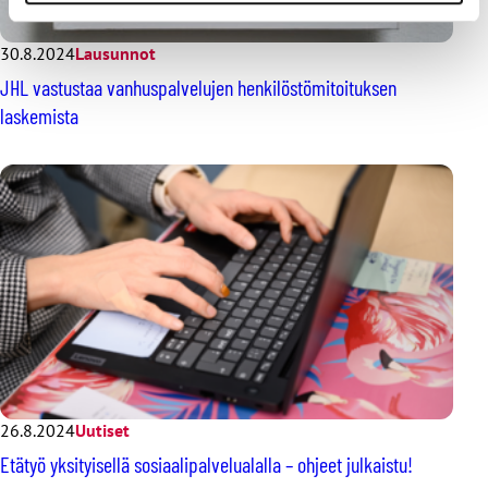
30.8.2024
Lausunnot
JHL vastustaa vanhuspalvelujen henkilöstömitoituksen
laskemista
26.8.2024
Uutiset
Etätyö yksityisellä sosiaalipalvelualalla – ohjeet julkaistu!