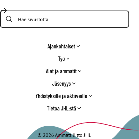
Facebook
X
Instagram
YouTube
LinkedIn
TikTok
Bluesky
Threads
/
Search:
Twitter
Ajankohtaiset
Työ
Alat ja ammatit
Jäsenyys
Yhdistyksille ja aktiiveille
Tietoa JHL:stä
© 2026 Ammattiliitto JHL