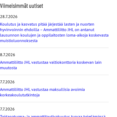
O
Viimeisimmät uutiset
h
i
28.7.2026
t
Koulutus ja kasvatus pitää järjestää lasten ja nuorten
a
hyvinvoinnin ehdoilla – Ammattiliitto JHL on antanut
v
lausunnon koulujen ja oppilaitosten loma-aikoja koskevasta
i
muistioluonnoksesta
i
m
e
8.7.2026
i
s
Ammattiliitto JHL vastustaa valtiokonttoria koskevan lain
i
muutosta
m
m
7.7.2026
ä
t
Ammattiliitto JHL vastustaa maksullisia avoimia
u
korkeakoulututkintoja
u
t
i
7.7.2026
s
Työtapaturma- ja ammattitautivakuutus turvaa työelämässä,