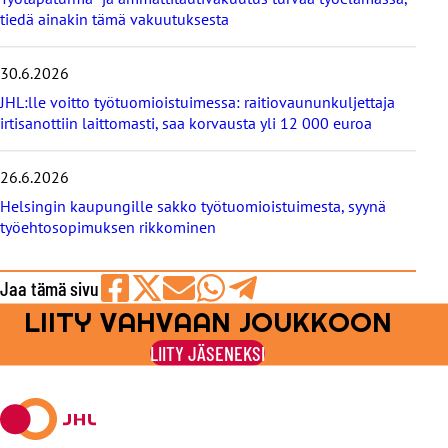
e
tiedä ainakin tämä vakuutuksesta
t
30.6.2026
JHL:lle voitto työtuomioistuimessa: raitiovaununkuljettaja
irtisanottiin laittomasti, saa korvausta yli 12 000 euroa
26.6.2026
Helsingin kaupungille sakko työtuomioistuimesta, syynä
työehtosopimuksen rikkominen
Jaa tämä sivu
LIITY VAHVAAN JOUKKOON
Jaa
Jaa
Jaa
Jaa
Jaa
Facebookissa
viestipalvelu
sähköpostilla
WhatsAppilla
Telegramilla
LIITY JÄSENEKSI
X:ssä