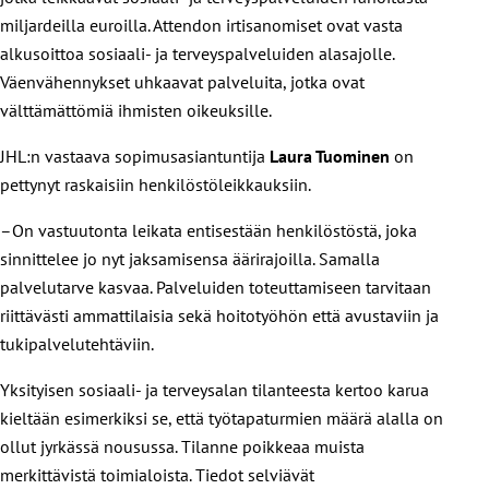
miljardeilla euroilla. Attendon irtisanomiset ovat vasta
alkusoittoa sosiaali- ja terveyspalveluiden alasajolle.
Väenvähennykset uhkaavat palveluita, jotka ovat
välttämättömiä ihmisten oikeuksille.
JHL:n vastaava sopimusasiantuntija
Laura Tuominen
on
pettynyt raskaisiin henkilöstöleikkauksiin.
–On vastuutonta leikata entisestään henkilöstöstä, joka
sinnittelee jo nyt jaksamisensa äärirajoilla. Samalla
palvelutarve kasvaa. Palveluiden toteuttamiseen tarvitaan
riittävästi ammattilaisia sekä hoitotyöhön että avustaviin ja
tukipalvelutehtäviin.
Yksityisen sosiaali- ja terveysalan tilanteesta kertoo karua
kieltään esimerkiksi se, että työtapaturmien määrä alalla on
ollut jyrkässä nousussa. Tilanne poikkeaa muista
merkittävistä toimialoista. Tiedot selviävät