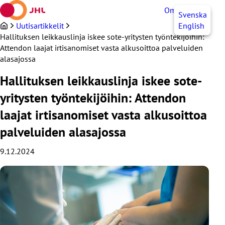
Siirry
OmaJHL
FI
Svenska
sisältöön
Uutisartikkelit
English
Hallituksen leikkauslinja iskee sote-yritysten työntekijöihin:
Attendon laajat irtisanomiset vasta alkusoittoa palveluiden
alasajossa
Hallituksen leikkauslinja iskee sote-
yritysten työntekijöihin: Attendon
laajat irtisanomiset vasta alkusoittoa
palveluiden alasajossa
9.12.2024