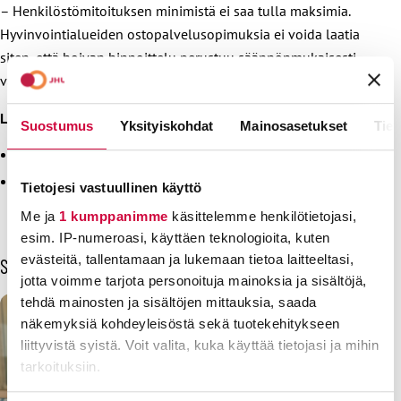
– Henkilöstömitoituksen minimistä ei saa tulla maksimia.
Hyvinvointialueiden ostopalvelusopimuksia ei voida laatia
siten, että hoivan hinnoittelu perustuu säännönmukaisesti
vähimmäismitoitukseen, Ekström korostaa.
Lisätiedot:
Suostumus
Yksityiskohdat
Mainosasetukset
Tiet
JHL:n puheenjohtaja Håkan Ekström 040 828 2865
vastaava sopimusasiantuntija Laura Tuominen 050 4092
Tietojesi vastuullinen käyttö
460
Me ja
1 kumppanimme
käsittelemme henkilötietojasi,
esim. IP-numeroasi, käyttäen teknologioita, kuten
evästeitä, tallentamaan ja lukemaan tietoa laitteeltasi,
Sinua voisi kiinnostaa myös
jotta voimme tarjota personoituja mainoksia ja sisältöjä,
tehdä mainosten ja sisältöjen mittauksia, saada
näkemyksiä kohdeyleisöstä sekä tuotekehitykseen
liittyvistä syistä. Voit valita, kuka käyttää tietojasi ja mihin
tarkoituksiin.