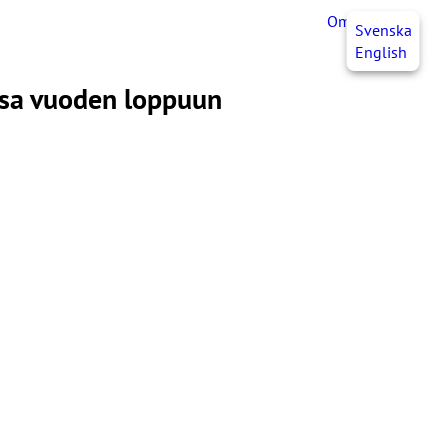
OmaJHL
FI
Svenska
English
assa vuoden loppuun