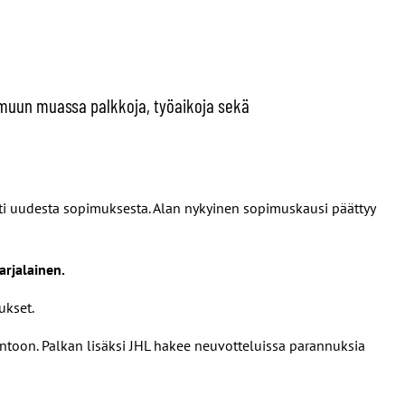
a muun muassa palkkoja, työaikoja sekä
iisti uudesta sopimuksesta. Alan nykyinen sopimuskausi päättyy
rjalainen.
ukset.
kuntoon. Palkan lisäksi JHL hakee neuvotteluissa parannuksia