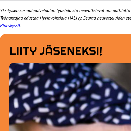
Yksityisen sosiaalipalvelualan työehdoista neuvottelevat ammattiliitto JH
Työnantajaa edustaa Hyvinvointiala HALI ry. Seuraa neuvotteluiden e
Blueskyssä
.
LIITY JÄSENEKSI!