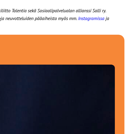
iitto Talentia sekä Sosiaalipalvelualan allianssi Salli ry.
ja neuvotteluiden pääaiheista myös mm.
Instagramissa
ja