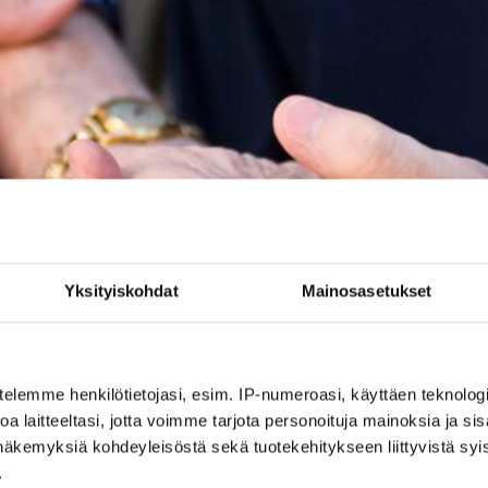
Yksityiskohdat
Mainosasetukset
telemme henkilötietojasi, esim. IP-numeroasi, käyttäen teknologio
a laitteeltasi, jotta voimme tarjota personoituja mainoksia ja sis
näkemyksiä kohdeyleisöstä sekä tuotekehitykseen liittyvistä syist
.