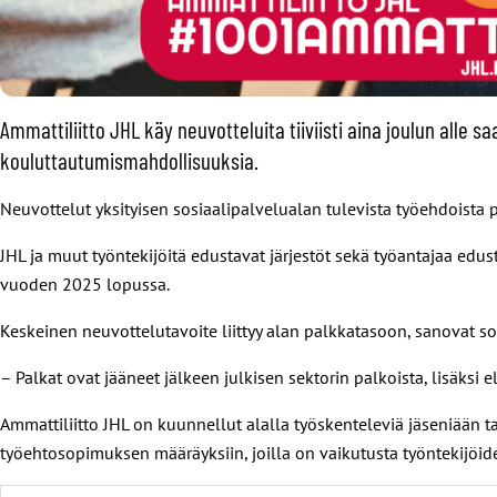
Ammattiliitto JHL käy neuvotteluita tiiviisti aina joulun al
kouluttautumismahdollisuuksia.
Neuvottelut yksityisen sosiaalipalvelualan tulevista työehdoista 
JHL ja muut työntekijöitä edustavat järjestöt sekä työantajaa edu
vuoden 2025 lopussa.
Keskeinen neuvottelutavoite liittyy alan palkkatasoon, sanovat 
– Palkat ovat jääneet jälkeen julkisen sektorin palkoista, lisäksi
Ammattiliitto JHL on kuunnellut alalla työskenteleviä jäseniään t
työehtosopimuksen määräyksiin, joilla on vaikutusta työntekijöid