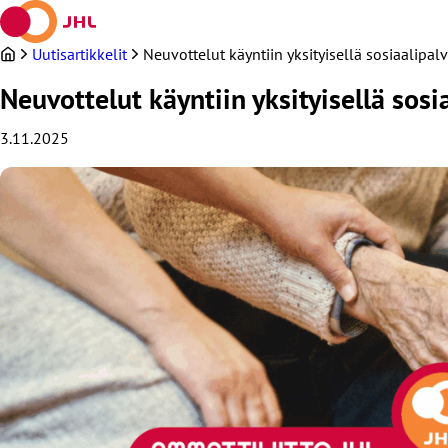
Siirry
sisältöön
Uutisartikkelit
Neuvottelut käyntiin yksityisellä sosiaalip
Neuvottelut käyntiin yksityisellä so
3.11.2025