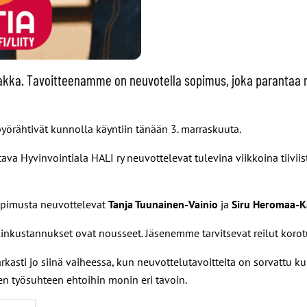
le saakka. Tavoitteenamme on neuvotella sopimus, joka paranta
pyörähtivät kunnolla käyntiin tänään 3. marraskuuta.
stava Hyvinvointiala HALI ry neuvottelevat tulevina viikkoina tiiv
sopimusta neuvottelevat
Tanja Tuunainen-Vainio
ja
Siru Heromaa-Ka
 elinkustannukset ovat nousseet. Jäsenemme tarvitsevat reilut korot
arkasti jo siinä vaiheessa, kun neuvottelutavoitteita on sorvattu 
en työsuhteen ehtoihin monin eri tavoin.