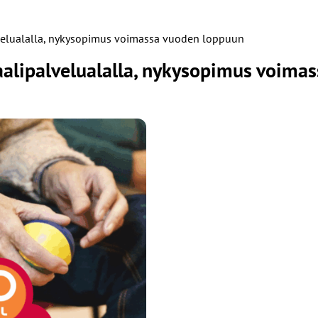
alvelualalla, nykysopimus voimassa vuoden loppuun
siaalipalvelualalla, nykysopimus voim