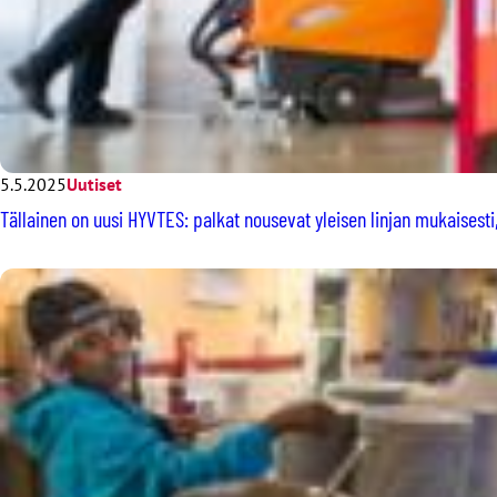
5.5.2025
Uutiset
Tällainen on uusi HYVTES: palkat nousevat yleisen linjan mukaisest