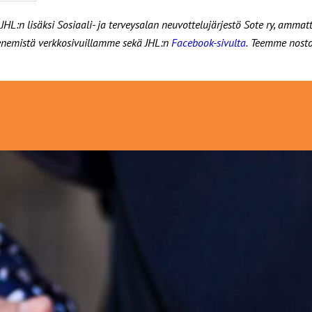
L:n lisäksi Sosiaali- ja terveysalan neuvottelujärjestö Sote ry, ammattil
tenemistä verkkosivuillamme sekä JHL:n
Facebook-sivulta.
Teemme nosto