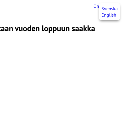
OmaJHL
FI
Svenska
English
aetaan vuoden loppuun saakka