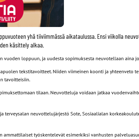
loppuvuoteen yhä tiiviimmässä aikataulussa. Ensi viikolla neu
den käsittely alkaa.
 vuoden loppuun, ja uudesta sopimuksesta neuvotellaan aina joul
apuolen tekstitavoitteet. Niiden viimeinen koonti ja yhteenveto te
 tavoitteisiin.
sopimuksettomaan tilaan. Neuvotteluja voidaan jatkaa vuodenvaiht
 ja terveysalan neuvottelujärjestö Sote, Sosiaalialan korkeakoulut
an ammattilaiset työskentelevät esimerkiksi vanhusten palveluas