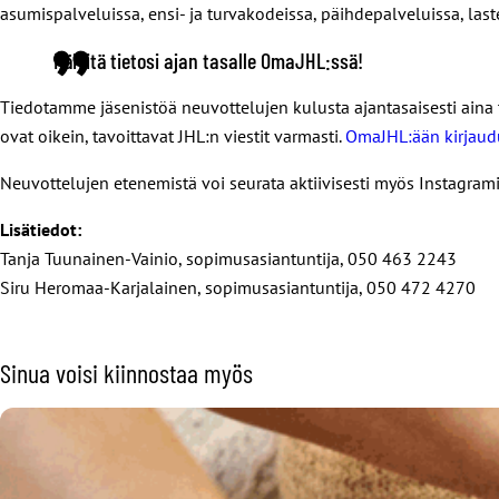
asumispalveluissa, ensi- ja turvakodeissa, päihdepalveluissa, las
Päivitä tietosi ajan tasalle OmaJHL:ssä!
Tiedotamme jäsenistöä neuvottelujen kulusta ajantasaisesti aina t
ovat oikein, tavoittavat JHL:n viestit varmasti.
OmaJHL:ään kirjaudu
Neuvottelujen etenemistä voi seurata aktiivisesti myös Instagramis
Lisätiedot:
Tanja Tuunainen-Vainio, sopimusasiantuntija, 050 463 2243
Siru Heromaa-Karjalainen, sopimusasiantuntija, 050 472 4270
Sinua voisi kiinnostaa myös