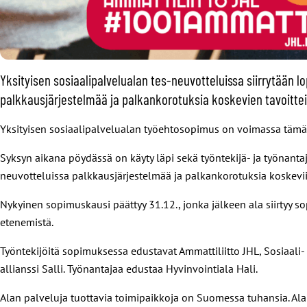
Yksityisen sosiaalipalvelualan tes-neuvotteluissa siirrytään 
palkkausjärjestelmää ja palkankorotuksia koskevien tavoittei
Yksityisen sosiaalipalvelualan työehtosopimus on voimassa tämän
Syksyn aikana pöydässä on käyty läpi sekä työntekijä- ja työnantaj
neuvotteluissa palkkausjärjestelmää ja palkankorotuksia koskeviin
Nykyinen sopimuskausi päättyy 31.12., jonka jälkeen ala siirtyy 
etenemistä.
Työntekijöitä sopimuksessa edustavat Ammattiliitto JHL, Sosiaali-
allianssi Salli. Työnantajaa edustaa Hyvinvointiala Hali.
Alan palveluja tuottavia toimipaikkoja on Suomessa tuhansia. Al