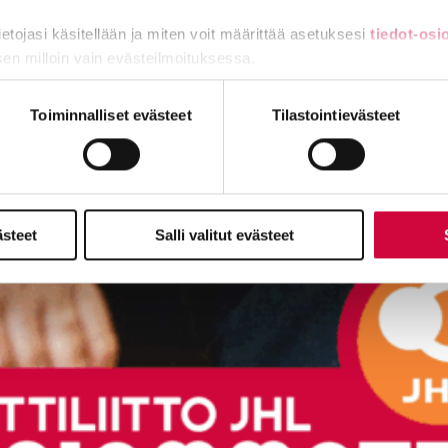
tietojasi käsitellään ja miten voit määrittää asetuksesi
tiedot-osi
sen milloin vain evästeilmoituksessa.
miä, osa sivuston toimintaa parantavia, ja osaa käytetään tilastoi
Toiminnalliset evästeet
Tilastointievästeet
ästeet
Salli valitut evästeet