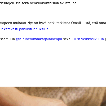
tensuojelussa sekä henkilökohtaisina avustajina.
arpeen mukaan. Nyt on hyvä hetki tarkistaa OmaJHL:stä, että omat j
t kätevästi pankkitunnuksilla.
sa tilillä
@siruheromaakarjalainenjhl
sekä
JHL:n verkkosivuilla
j