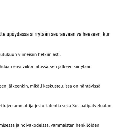
vottelupöydässä siirrytään seuraavaan vaiheeseen, kun
ukuun viimeisiin hetkiin asti.
hdään ensi viikon alussa. sen jälkeen siirrytään
een jälkeenkin, mikäli keskusteluissa on nähtävissä
ettujen ammattijärjestö Talentia sekä Sosiaalipalvelualan
umisessa ja hoivakodeissa, vammaisten henkilöiden