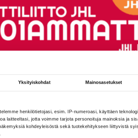
Yksityiskohdat
Mainosasetukset
telemme henkilötietojasi, esim. IP-numeroasi, käyttäen teknologio
a laitteeltasi, jotta voimme tarjota personoituja mainoksia ja sis
näkemyksiä kohdeyleisöstä sekä tuotekehitykseen liittyvistä syist
.