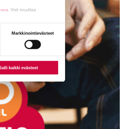
ossa
. Voit muuttaa
nti- tai
Markkinointievästeet
Salli kaikki evästeet