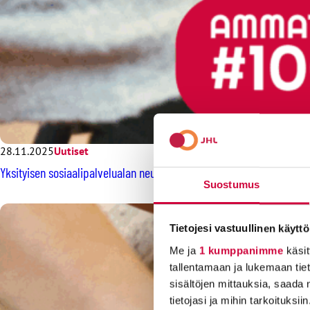
28.11.2025
Uutiset
Yksityisen sosiaalipalvelualan neuvottelupöydässä tiivis loppuvuosi
Suostumus
Tietojesi vastuullinen käyttö
Me ja
1 kumppanimme
käsit
tallentamaan ja lukemaan tieto
sisältöjen mittauksia, saada 
tietojasi ja mihin tarkoituksiin