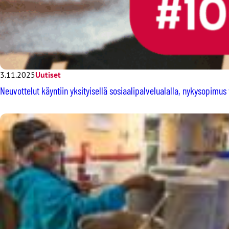
3.11.2025
Uutiset
Neuvottelut käyntiin yksityisellä sosiaalipalvelualalla, nykysopim