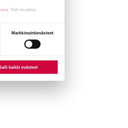
ossa
. Voit muuttaa
nti- tai
Markkinointievästeet
Salli kaikki evästeet