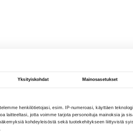
Yksityiskohdat
Mainosasetukset
telemme henkilötietojasi, esim. IP-numeroasi, käyttäen teknologio
a laitteeltasi, jotta voimme tarjota personoituja mainoksia ja sis
näkemyksiä kohdeyleisöstä sekä tuotekehitykseen liittyvistä syist
.