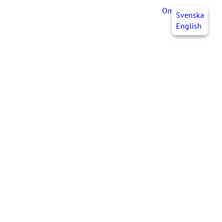
OmaJHL
FI
Svenska
English