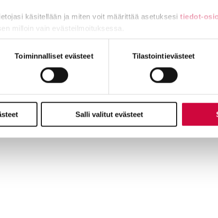
tietojasi käsitellään ja miten voit määrittää asetuksesi
tiedot-osi
sen milloin vain evästeilmoituksessa.
miä, osa sivuston toimintaa parantavia, ja osaa käytetään tilastoi
Toiminnalliset evästeet
Tilastointievästeet
ästeet
Salli valitut evästeet