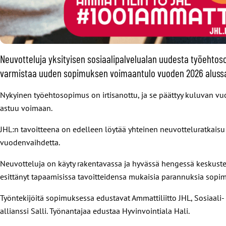
Neuvotteluja yksityisen sosiaalipalvelualan uudesta työeht
varmistaa uuden sopimuksen voimaantulo vuoden 2026 aluss
Nykyinen työehtosopimus on irtisanottu, ja se päättyy kuluvan v
astuu voimaan.
JHL:n tavoitteena on edelleen löytää yhteinen neuvotteluratkaisu 
vuodenvaihdetta.
Neuvotteluja on käyty rakentavassa ja hyvässä hengessä keskustell
esittänyt tapaamisissa tavoitteidensa mukaisia parannuksia sopi
Työntekijöitä sopimuksessa edustavat Ammattiliitto JHL, Sosiaali-
allianssi Salli. Työnantajaa edustaa Hyvinvointiala Hali.