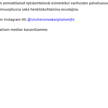
an ammattilaiset työskentelevät esimerkiksi vanhusten palveluas
tensuojelussa sekä henkilökohtaisina avustajina.
an Instagram-tili
@siruheromaakarjalainenjhl
aalisen median kanavillamme.