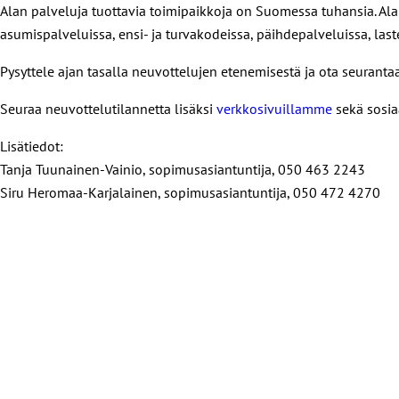
Alan palveluja tuottavia toimipaikkoja on Suomessa tuhansia. Al
asumispalveluissa, ensi- ja turvakodeissa, päihdepalveluissa, las
Pysyttele ajan tasalla neuvottelujen etenemisestä ja ota seuranta
Seuraa neuvottelutilannetta lisäksi
verkkosivuillamme
sekä sosi
Lisätiedot:
Tanja Tuunainen-Vainio, sopimusasiantuntija, 050 463 2243
Siru Heromaa-Karjalainen, sopimusasiantuntija, 050 472 4270