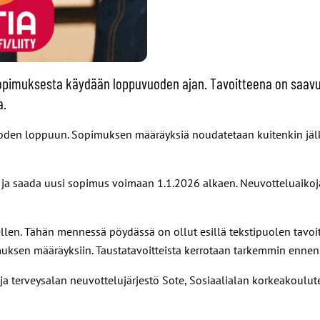
osopimuksesta käydään loppuvuoden ajan. Tavoitteena on saav
a.
uoden loppuun. Sopimuksen määräyksiä noudatetaan kuitenkin jälk
ja saada uusi sopimus voimaan 1.1.2026 alkaen. Neuvotteluaikoja o
en. Tähän mennessä pöydässä on ollut esillä tekstipuolen tavoittei
muksen määräyksiin. Taustatavoitteista kerrotaan tarkemmin ennen
 ja terveysalan neuvottelujärjestö Sote, Sosiaalialan korkeakoulut