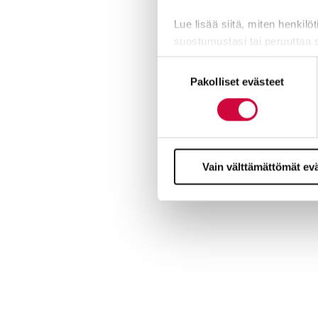
Lue lisää siitä, miten henkilö
suostumustasi tai peruuttaa 
Suostumuksen
Evästeistä osa on välttämättö
Pakolliset evästeet
valinta
markkinointitarkoituksiin.
Vain välttämättömät ev