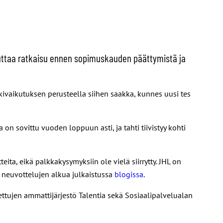
uttaa ratkaisu ennen sopimuskauden päättymistä ja
ivaikutuksen perusteella siihen saakka, kunnes uusi tes
n sovittu vuoden loppuun asti, ja tahti tiivistyy kohti
ta, eikä palkkakysymyksiin ole vielä siirrytty. JHL on
 neuvottelujen alkua julkaistussa
blogissa
.
ettujen ammattijärjestö Talentia sekä Sosiaalipalvelualan